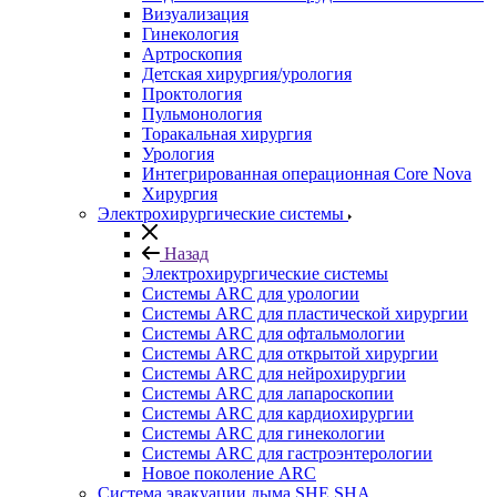
Визуализация
Гинекология
Артроскопия
Детская хирургия/урология
Проктология
Пульмонология
Торакальная хирургия
Урология
Интегрированная операционная Core Nova
Хирургия
Электрохирургические системы
Назад
Электрохирургические системы
Системы ARC для урологии
Системы ARC для пластической хирургии
Системы ARC для офтальмологии
Системы ARC для открытой хирургии
Системы ARC для нейрохирургии
Системы ARC для лапароскопии
Системы ARC для кардиохирургии
Системы ARC для гинекологии
Системы ARC для гастроэнтерологии
Новое поколение ARC
Система эвакуации дыма SHE SHA