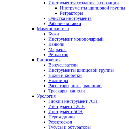
Инструменты создания экспозиции
Инструменты щипцовой группы
Ретракторы
Очистка инструмента
Рабочие вставки
Маммопластика
Бужи
Инструмент монополярный
Канюли
Маркеры
Ретрактор
Риноскопия
Выкусыватели
Инструменты щипцовой группы
Ножи и кюретки
Ножницы
Распаторы, иглы, рашпили
Троакары, канюли
Урология
Гибкий инструмент 7CH
Инструмент 12CH
Инструмент 5CH
Переходники
Резектоскоп
Тубусы и обтураторы