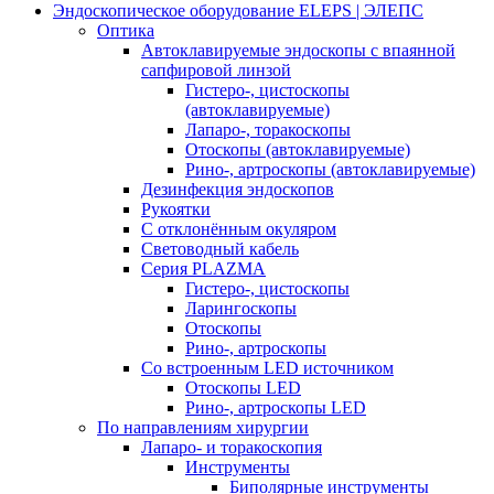
Эндоскопическое оборудование ELEPS | ЭЛЕПС
Оптика
Автоклавируемые эндоскопы с впаянной
сапфировой линзой
Гистеро-, цистоскопы
(автоклавируемые)
Лапаро-, торакоскопы
Отоскопы (автоклавируемые)
Рино-, артроскопы (автоклавируемые)
Дезинфекция эндоскопов
Рукоятки
С отклонённым окуляром
Световодный кабель
Серия PLAZMA
Гистеро-, цистоскопы
Ларингоскопы
Отоскопы
Рино-, артроскопы
Со встроенным LED источником
Отоскопы LED
Рино-, артроскопы LED
По направлениям хирургии
Лапаро- и торакоскопия
Инструменты
Биполярные инструменты