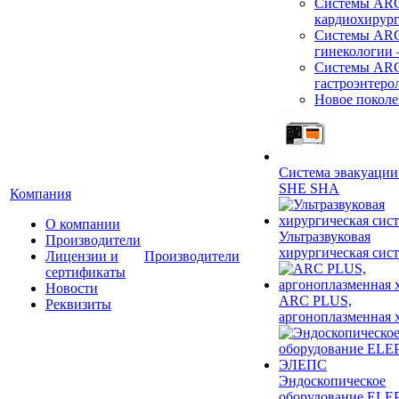
Системы ARC
кардиохирур
Системы ARC
гинекологии
Системы ARC
гастроэнтеро
Новое покол
Система эвакуации
SHE SHA
Компания
О компании
Ультразвуковая
Производители
хирургическая сист
Лицензии и
Производители
сертификаты
Новости
ARC PLUS,
Реквизиты
аргоноплазменная 
Эндоскопическое
оборудование ELEP