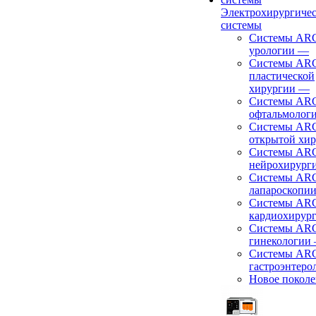
Электрохирургиче
системы
Системы ARC
урологии
—
Системы ARC
пластической
хирургии
—
Системы ARC
офтальмолог
Системы ARC
открытой хи
Системы ARC
нейрохирург
Системы ARC
лапароскопи
Системы ARC
кардиохирур
Системы ARC
гинекологии
Системы ARC
гастроэнтеро
Новое покол