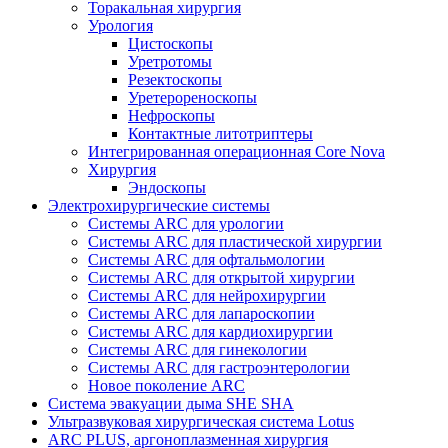
Торакальная хирургия
Урология
Цистоскопы
Уретротомы
Резектоскопы
Уретерореноскопы
Нефроскопы
Контактные литотриптеры
Интегрированная операционная Core Nova
Хирургия
Эндоскопы
Электрохирургические системы
Системы ARC для урологии
Системы ARC для пластической хирургии
Системы ARC для офтальмологии
Системы ARC для открытой хирургии
Системы ARC для нейрохирургии
Системы ARC для лапароскопии
Системы ARC для кардиохирургии
Системы ARC для гинекологии
Системы ARC для гастроэнтерологии
Новое поколение ARC
Система эвакуации дыма SHE SHA
Ультразвуковая хирургическая система Lotus
ARC PLUS, аргоноплазменная хирургия