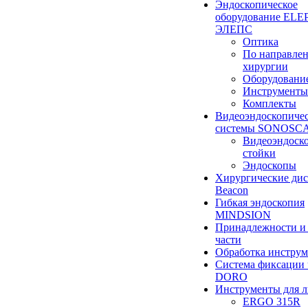
Эндоскопическое
оборудование ELEP
ЭЛЕПС
Оптика
По направле
хирургии
Оборудовани
Инструменты
Комплекты
Видеоэндоскопиче
системы SONOSC
Видеоэндоск
стойки
Эндоскопы
Хирургические ди
Beacon
Гибкая эндоскопия
MINDSION
Принадлежности и
части
Обработка инструм
Система фиксации 
DORO
Инструменты для 
ERGO 315R