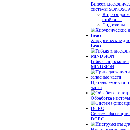
Видеоэндоскопиче
системы SONOSC
Видеоэндоск
стойки
—
Эндоскопы
Хирургические ди
Beacon
Гибкая эндоскопия
MINDSION
Принадлежности и
части
Обработка инструм
Система фиксации 
DORO
Инструменты для 