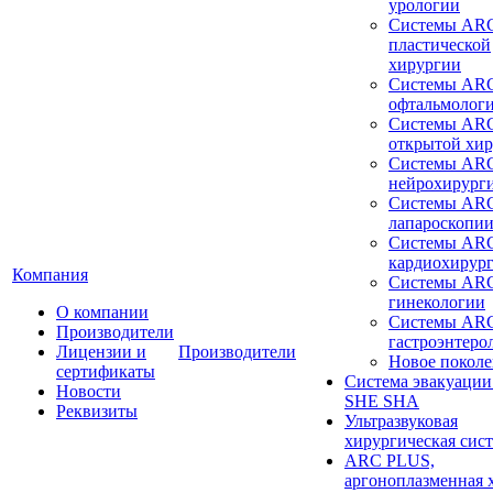
урологии
Системы ARC
пластической
хирургии
Системы ARC
офтальмолог
Системы ARC
открытой хи
Системы ARC
нейрохирург
Системы ARC
лапароскопи
Системы ARC
кардиохирур
Компания
Системы ARC
гинекологии
О компании
Системы ARC
Производители
гастроэнтеро
Лицензии и
Производители
Новое покол
сертификаты
Система эвакуации
Новости
SHE SHA
Реквизиты
Ультразвуковая
хирургическая сист
ARC PLUS,
аргоноплазменная 