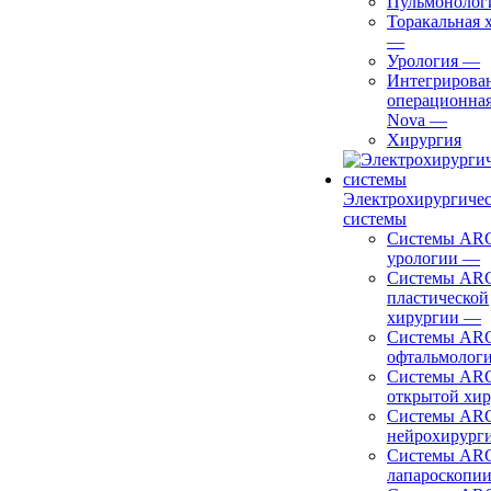
Пульмонолог
Торакальная 
—
Урология
—
Интегрирова
операционная
Nova
—
Хирургия
Электрохирургиче
системы
Системы ARC
урологии
—
Системы ARC
пластической
хирургии
—
Системы ARC
офтальмолог
Системы ARC
открытой хи
Системы ARC
нейрохирург
Системы ARC
лапароскопи