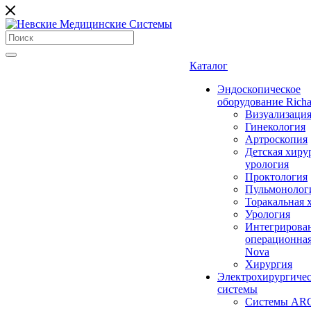
Каталог
Эндоскопическое
оборудование Richa
Визуализаци
Гинекология
Артроскопия
Детская хиру
урология
Проктология
Пульмонолог
Торакальная 
Урология
Интегрирова
операционная
Nova
Хирургия
Электрохирургиче
системы
Системы ARC