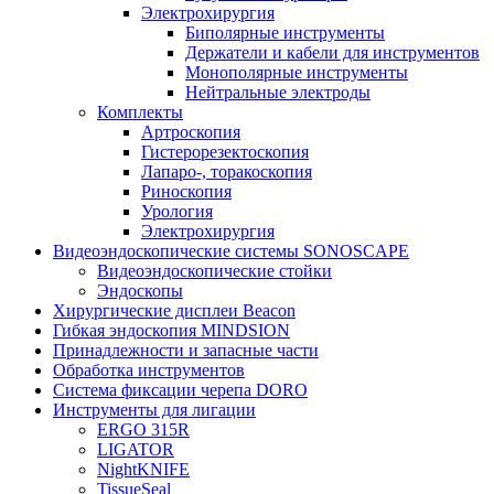
Электрохирургия
Биполярные инструменты
Держатели и кабели для инструментов
Монополярные инструменты
Нейтральные электроды
Комплекты
Артроскопия
Гистерорезектоскопия
Лапаро-, торакоскопия
Риноскопия
Урология
Электрохирургия
Видеоэндоскопические системы SONOSCAPE
Видеоэндоскопические стойки
Эндоскопы
Хирургические дисплеи Beacon
Гибкая эндоскопия MINDSION
Принадлежности и запасные части
Обработка инструментов
Система фиксации черепа DORO
Инструменты для лигации
ERGO 315R
LIGATOR
NightKNIFE
TissueSeal