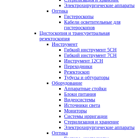
Электрохирургические аппараты
Оптика
Гистероскопы
Кабели осветительные для
гистероскопов
Цистоскопия и трансуретральная
резектоскопия
Инструмент
Гибкий инструмент 5CH
Гибкий инструмент 7CH
Инструмент 12CH
Переходники
Резектоскоп
Тубусы и обтураторы
Оборудование
Аппаратные стойки
Блоки питания
Видеосистемы
Источники света
Мониторы
Системы ирригации
Стерилизация и хранение
Электрохирургические аппараты
Оптика