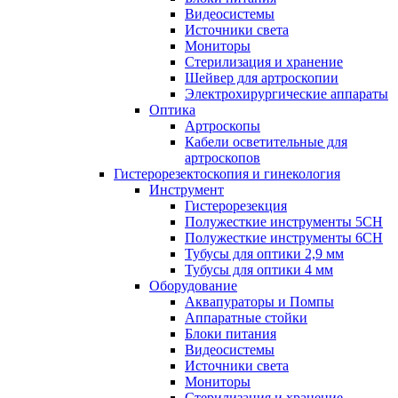
Видеосистемы
Источники света
Мониторы
Стерилизация и хранение
Шейвер для артроскопии
Электрохирургические аппараты
Оптика
Артроскопы
Кабели осветительные для
артроскопов
Гистерорезектоскопия и гинекология
Инструмент
Гистерорезекция
Полужесткие инструменты 5CH
Полужесткие инструменты 6CH
Тубусы для оптики 2,9 мм
Тубусы для оптики 4 мм
Оборудование
Аквапураторы и Помпы
Аппаратные стойки
Блоки питания
Видеосистемы
Источники света
Мониторы
Стерилизация и хранение