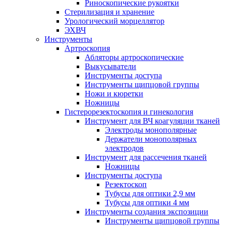
Риноскопические рукоятки
Стерилизация и хранение
Урологический морцеллятор
ЭХВЧ
Инструменты
Артроскопия
Абляторы артроскопические
Выкусыватели
Инструменты доступа
Инструменты щипцовой группы
Ножи и кюретки
Ножницы
Гистерорезектоскопия и гинекология
Инструмент для ВЧ коагуляции тканей
Электроды монополярные
Держатели монополярных
электродов
Инструмент для рассечения тканей
Ножницы
Инструменты доступа
Резектоскоп
Тубусы для оптики 2,9 мм
Тубусы для оптики 4 мм
Инструменты создания экспозиции
Инструменты щипцовой группы