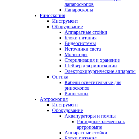
лапароскопов
Лапароскопы
Риноскопия
Инструмент
Оборудование
Аппаратные стойки
Блоки питания
Видеосистемы
Источники света
Мониторы
Стерилизация и хранение
Шейвер для риноскопии
Электрохирургические аппараты
Оптика
Кабели осветительные для
риноскопов
Риноскопы
Артроскопия
Инструмент
Оборудование
Аквапураторы и помпы
Расходные элементы к
артропомпе
Аппаратные стойки
Блоки питания