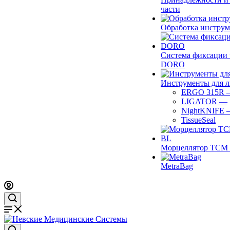
части
Обработка инструм
Система фиксации 
DORO
Инструменты для 
ERGO 315R
LIGATOR
—
NightKNIFE
TissueSeal
Морцеллятор ТСМ 
MetraBag