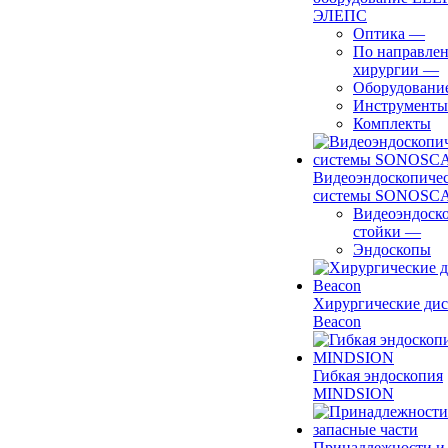
ЭЛЕПС
Оптика
—
По направле
хирургии
—
Оборудовани
Инструменты
Комплекты
Видеоэндоскопиче
системы SONOSC
Видеоэндоск
стойки
—
Эндоскопы
Хирургические ди
Beacon
Гибкая эндоскопия
MINDSION
Принадлежности и