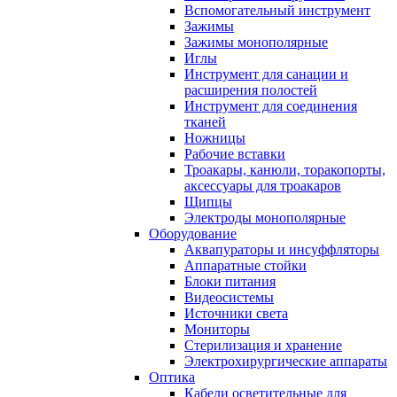
Вспомогательный инструмент
Зажимы
Зажимы монополярные
Иглы
Инструмент для санации и
расширения полостей
Инструмент для соединения
тканей
Ножницы
Рабочие вставки
Троакары, канюли, торакопорты,
аксессуары для троакаров
Щипцы
Электроды монополярные
Оборудование
Аквапураторы и инсуффляторы
Аппаратные стойки
Блоки питания
Видеосистемы
Источники света
Мониторы
Стерилизация и хранение
Электрохирургические аппараты
Оптика
Кабели осветительные для