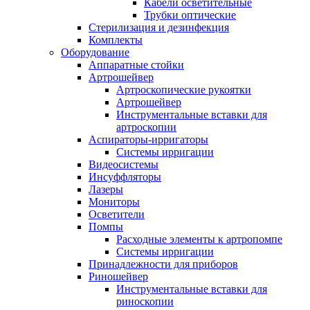
Кабели осветительные
Трубки оптические
Стерилизация и дезинфекция
Комплекты
Оборудование
Аппаратные стойки
Артрошейвер
Артроскопические рукоятки
Артрошейвер
Инструментальные вставки для
артроскопии
Аспираторы-ирригаторы
Системы ирригации
Видеосистемы
Инсуффляторы
Лазеры
Мониторы
Осветители
Помпы
Расходные элементы к артропомпе
Системы ирригации
Принадлежности для приборов
Риношейвер
Инструментальные вставки для
риноскопии