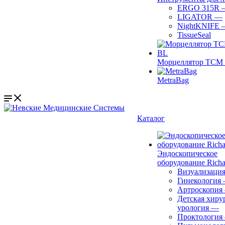
ERGO 315R
LIGATOR
—
NightKNIFE
TissueSeal
Морцеллятор ТСМ 
MetraBag
Каталог
Эндоскопическое
оборудование Richa
Визуализаци
Гинекология
Артроскопия
Детская хиру
урология
—
Проктология