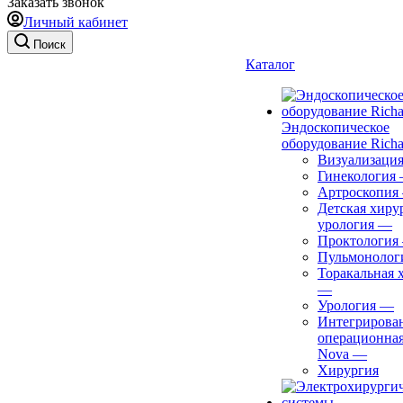
Заказать звонок
Личный кабинет
Поиск
Каталог
Эндоскопическое
оборудование Richa
Визуализаци
Гинекология
Артроскопия
Детская хиру
урология
—
Проктология
Пульмонолог
Торакальная 
—
Урология
—
Интегрирова
операционная
Nova
—
Хирургия