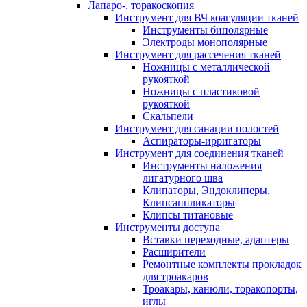
Лапаро-, торакоскопия
Инструмент для ВЧ коагуляции тканей
Инструменты биполярные
Электроды монополярные
Инструмент для рассечения тканей
Ножницы с металлической
рукояткой
Ножницы с пластиковой
рукояткой
Скальпели
Инструмент для санации полостей
Аспираторы-ирригаторы
Инструмент для соединения тканей
Инструменты наложения
лигатурного шва
Клипаторы, Эндоклиперы,
Клипсаппликаторы
Клипсы титановые
Инструменты доступа
Вставки переходные, адаптеры
Расширители
Ремонтные комплекты прокладок
для троакаров
Троакары, канюли, торакопорты,
иглы