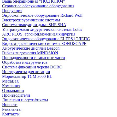
Ваша операционная "ПОД КЛЮЧ"
Сервисное обслуживание оборудования
Продукция
Эндоскопическое оборудование Richard Wolf
Электрохирургические системы
Система эвакуации дыма SHE SHA
Ультразвуковая хирургическая система Lotus
ARC PLUS, аргоноплазменная хирургия
Эндоскопическое оборудование ELEPS | ЭЛЕПС
Видеоэндоскопические системы SONOSCAPE
Хирургические дисплеи Beacon
Гибкая эндоскопия MINDSION
Принадлежности и запасные части
Обработка инструментов
Система фиксации черепа DORO
Инструменты для лигации
Морцеллятор ТСМ 3000 BL
MetraBag
Компания
О компании
Производители
Лицензии и сертификаты
Новости
Реквизиты
Контакты