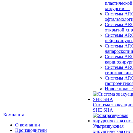
пластической
хирургии
—
Системы ARC
офтальмолог
Системы ARC
открытой хи
Системы ARC
нейрохирург
Системы ARC
лапароскопи
Системы ARC
кардиохирур
Системы ARC
гинекологии
Системы ARC
гастроэнтеро
Новое покол
Система эвакуации
SHE SHA
Компания
О компании
Ультразвуковая
Производители
хирургическая сист