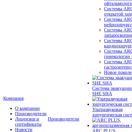
офтальмолог
Системы ARC
открытой хи
Системы ARC
нейрохирург
Системы ARC
лапароскопи
Системы ARC
кардиохирур
Системы ARC
гинекологии
Системы ARC
гастроэнтеро
Новое покол
Система эвакуации
SHE SHA
Компания
О компании
Ультразвуковая
Производители
хирургическая сист
Лицензии и
Производители
сертификаты
Новости
ARC PLUS,