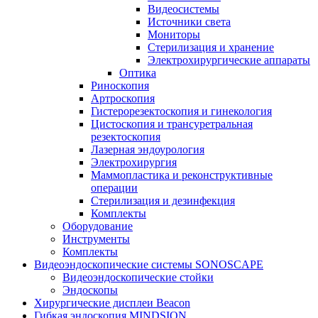
Видеосистемы
Источники света
Мониторы
Стерилизация и хранение
Электрохирургические аппараты
Оптика
Риноскопия
Артроскопия
Гистерорезектоскопия и гинекология
Цистоскопия и трансуретральная
резектоскопия
Лазерная эндоурология
Электрохирургия
Маммопластика и реконструктивные
операции
Стерилизация и дезинфекция
Комплекты
Оборудование
Инструменты
Комплекты
Видеоэндоскопические системы SONOSCAPE
Видеоэндоскопические стойки
Эндоскопы
Хирургические дисплеи Beacon
Гибкая эндоскопия MINDSION