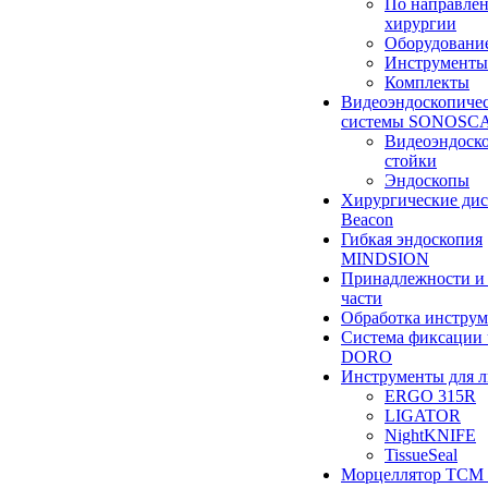
По направле
хирургии
Оборудовани
Инструменты
Комплекты
Видеоэндоскопиче
системы SONOSC
Видеоэндоск
стойки
Эндоскопы
Хирургические ди
Beacon
Гибкая эндоскопия
MINDSION
Принадлежности и
части
Обработка инструм
Система фиксации 
DORO
Инструменты для 
ERGO 315R
LIGATOR
NightKNIFE
TissueSeal
Морцеллятор ТСМ 