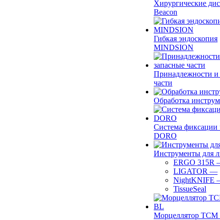
Хирургические ди
Beacon
Гибкая эндоскопия
MINDSION
Принадлежности и
части
Обработка инструм
Система фиксации 
DORO
Инструменты для 
ERGO 315R
LIGATOR
—
NightKNIFE
TissueSeal
Морцеллятор ТСМ 