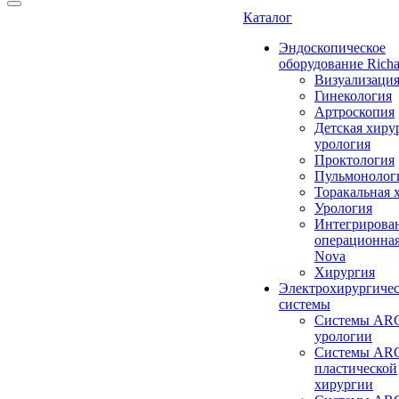
Каталог
Эндоскопическое
оборудование Richa
Визуализаци
Гинекология
Артроскопия
Детская хиру
урология
Проктология
Пульмонолог
Торакальная 
Урология
Интегрирова
операционная
Nova
Хирургия
Электрохирургиче
системы
Системы ARC
урологии
Системы ARC
пластической
хирургии