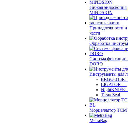
Гибкая эндоскопия
MINDSION
Принадлежности и
части
Обработка инструм
Система фиксации 
DORO
Инструменты для 
ERGO 315R
LIGATOR
—
NightKNIFE
TissueSeal
Морцеллятор ТСМ 
MetraBag