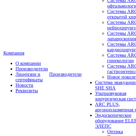
Системы ARC
офтальмолог
Системы ARC
открытой хи
Системы ARC
нейрохирург
Системы ARC
лапароскопи
Системы ARC
кардиохирур
Компания
Системы ARC
гинекологии
О компании
Системы ARC
Производители
гастроэнтеро
Лицензии и
Производители
Новое покол
сертификаты
Система эвакуации
Новости
SHE SHA
Реквизиты
Ультразвуковая
хирургическая сист
ARC PLUS,
аргоноплазменная 
Эндоскопическое
оборудование ELEP
ЭЛЕПС
Оптика