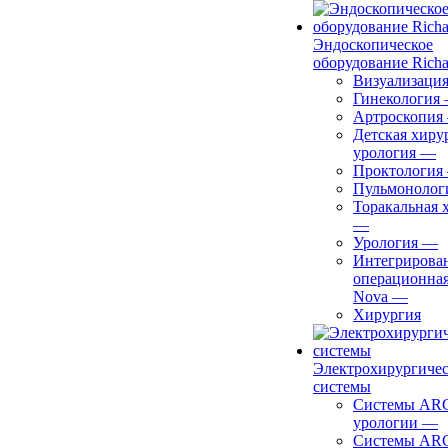
Эндоскопическое
оборудование Richa
Визуализаци
Гинекология
Артроскопия
Детская хиру
урология
—
Проктология
Пульмонолог
Торакальная 
—
Урология
—
Интегрирова
операционная
Nova
—
Хирургия
Электрохирургиче
системы
Системы ARC
урологии
—
Системы ARC