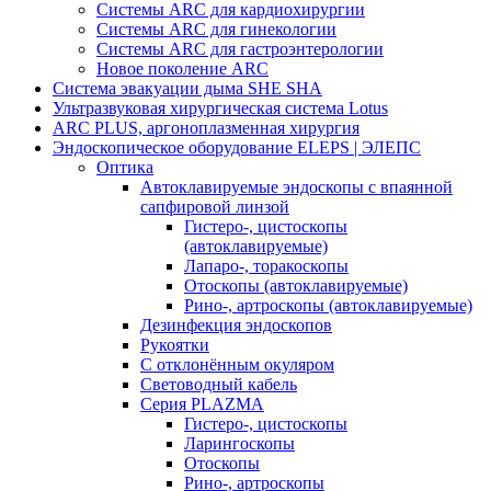
Системы ARC для кардиохирургии
Системы ARC для гинекологии
Системы ARC для гастроэнтерологии
Новое поколение ARC
Система эвакуации дыма SHE SHA
Ультразвуковая хирургическая система Lotus
ARC PLUS, аргоноплазменная хирургия
Эндоскопическое оборудование ELEPS | ЭЛЕПС
Оптика
Автоклавируемые эндоскопы с впаянной
сапфировой линзой
Гистеро-, цистоскопы
(автоклавируемые)
Лапаро-, торакоскопы
Отоскопы (автоклавируемые)
Рино-, артроскопы (автоклавируемые)
Дезинфекция эндоскопов
Рукоятки
С отклонённым окуляром
Световодный кабель
Серия PLAZMA
Гистеро-, цистоскопы
Ларингоскопы
Отоскопы
Рино-, артроскопы