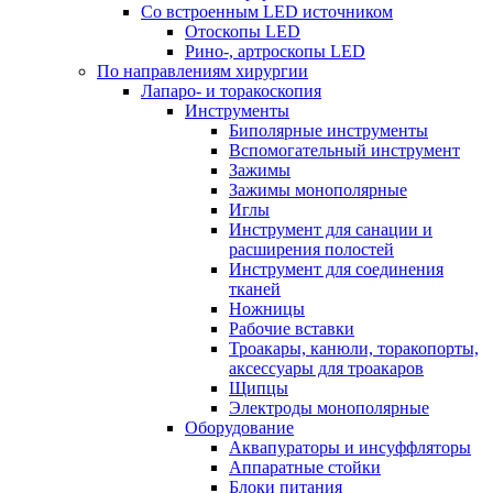
Со встроенным LED источником
Отоскопы LED
Рино-, артроскопы LED
По направлениям хирургии
Лапаро- и торакоскопия
Инструменты
Биполярные инструменты
Вспомогательный инструмент
Зажимы
Зажимы монополярные
Иглы
Инструмент для санации и
расширения полостей
Инструмент для соединения
тканей
Ножницы
Рабочие вставки
Троакары, канюли, торакопорты,
аксессуары для троакаров
Щипцы
Электроды монополярные
Оборудование
Аквапураторы и инсуффляторы
Аппаратные стойки
Блоки питания