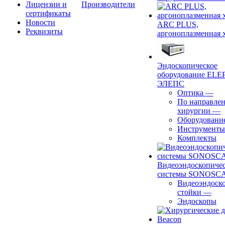
Лицензии и
Производители
сертификаты
Новости
ARC PLUS,
Реквизиты
аргоноплазменная 
Эндоскопическое
оборудование ELEP
ЭЛЕПС
Оптика
—
По направле
хирургии
—
Оборудовани
Инструменты
Комплекты
Видеоэндоскопиче
системы SONOSC
Видеоэндоск
стойки
—
Эндоскопы