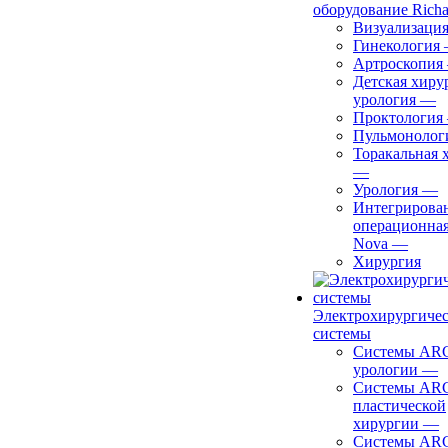
оборудование Richa
Визуализаци
Гинекология
Артроскопия
Детская хиру
урология
—
Проктология
Пульмонолог
Торакальная 
—
Урология
—
Интегрирова
операционная
Nova
—
Хирургия
Электрохирургиче
системы
Системы ARC
урологии
—
Системы ARC
пластической
хирургии
—
Системы ARC