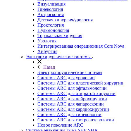
Визуализация
Гинекология
Артроскопия
Детская хирургия/урология
Проктология
Пульмонология
Торакальная хирургия
Урология
Интегрированная операционная Core Nova
Хирургия
Электрохирургические системы
Назад
Электрохирургические системы
Системы ARC для урологии
Системы ARC для пластической хирургии
Системы ARC для офтальмологии
Системы ARC для открытой хирургии
Системы ARC для нейрохирургии
Системы ARC для лапароскопии
Системы ARC для кардиохирургии
Системы ARC для гинекологии
Системы ARC для гастроэнтерологии
Новое поколение ARC
Система эвакуации дыма SHE SHA