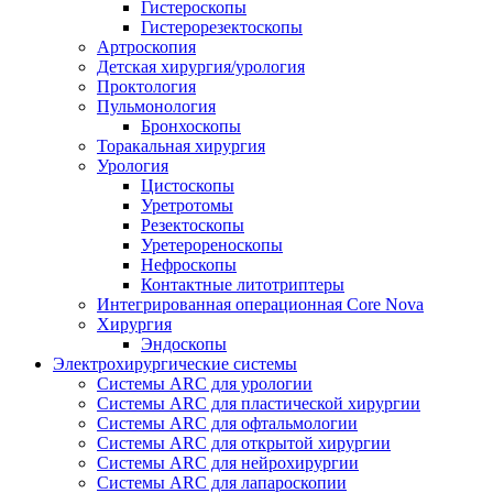
Гистероскопы
Гистерорезектоскопы
Артроскопия
Детская хирургия/урология
Проктология
Пульмонология
Бронхоскопы
Торакальная хирургия
Урология
Цистоскопы
Уретротомы
Резектоскопы
Уретерореноскопы
Нефроскопы
Контактные литотриптеры
Интегрированная операционная Core Nova
Хирургия
Эндоскопы
Электрохирургические системы
Системы ARC для урологии
Системы ARC для пластической хирургии
Системы ARC для офтальмологии
Системы ARC для открытой хирургии
Системы ARC для нейрохирургии
Системы ARC для лапароскопии