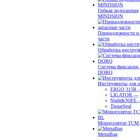
Гибкая эндоскопия
MINDSION
Принадлежности и
части
Обработка инструм
Система фиксации 
DORO
Инструменты для 
ERGO 315R
LIGATOR
—
NightKNIFE
TissueSeal
Морцеллятор ТСМ 
MetraBag