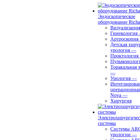
Эндоскопическое
оборудование Richa
Визуализаци
Гинекология
Артроскопия
Детская хиру
урология
—
Проктология
Пульмонолог
Торакальная 
—
Урология
—
Интегрирова
операционная
Nova
—
Хирургия
Электрохирургиче
системы
Системы ARC
урологии
—