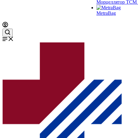
Морцеллятор ТСМ 
MetraBag