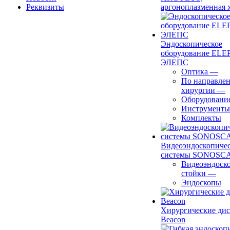
Реквизиты
аргоноплазменная 
Эндоскопическое
оборудование ELEP
ЭЛЕПС
Оптика
—
По направле
хирургии
—
Оборудовани
Инструменты
Комплекты
Видеоэндоскопиче
системы SONOSC
Видеоэндоск
стойки
—
Эндоскопы
Хирургические ди
Beacon