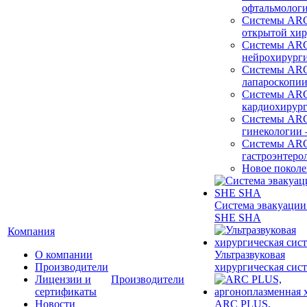
офтальмолог
Системы ARC
открытой хи
Системы ARC
нейрохирург
Системы ARC
лапароскопи
Системы ARC
кардиохирур
Системы ARC
гинекологии
Системы ARC
гастроэнтеро
Новое покол
Система эвакуации
SHE SHA
Компания
О компании
Ультразвуковая
Производители
хирургическая сист
Лицензии и
Производители
сертификаты
Новости
ARC PLUS,