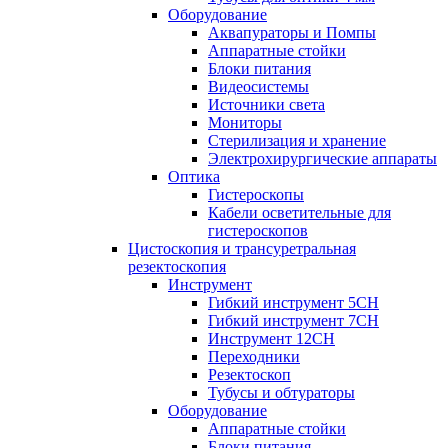
Оборудование
Аквапураторы и Помпы
Аппаратные стойки
Блоки питания
Видеосистемы
Источники света
Мониторы
Стерилизация и хранение
Электрохирургические аппараты
Оптика
Гистероскопы
Кабели осветительные для
гистероскопов
Цистоскопия и трансуретральная
резектоскопия
Инструмент
Гибкий инструмент 5CH
Гибкий инструмент 7CH
Инструмент 12CH
Переходники
Резектоскоп
Тубусы и обтураторы
Оборудование
Аппаратные стойки
Блоки питания