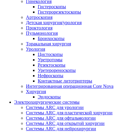
Гинекология
Гистероскопы
Гистерорезектоскопы
Артроскопия
Детская хирургия/урология
Проктология
Пульмонология
Бронхоскопы
Торакальная хирургия
Урология
Цистоскопы
Уретротомы
Резектоскопы
Уретерореноскопы
Нефроскопы
Контактные литотриптеры
Интегрированная операционная Core Nova
Хирургия
Эндоскопы
Электрохирургические системы
Системы ARC для урологии
Системы ARC для пластической хирургии
Системы ARC для офтальмологии
Системы ARC для открытой хирургии
Системы ARC для нейрохирургии