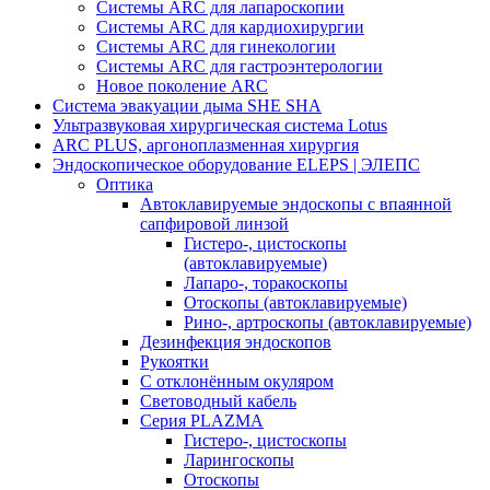
Системы ARC для лапароскопии
Системы ARC для кардиохирургии
Системы ARC для гинекологии
Системы ARC для гастроэнтерологии
Новое поколение ARC
Система эвакуации дыма SHE SHA
Ультразвуковая хирургическая система Lotus
ARC PLUS, аргоноплазменная хирургия
Эндоскопическое оборудование ELEPS | ЭЛЕПС
Оптика
Автоклавируемые эндоскопы с впаянной
сапфировой линзой
Гистеро-, цистоскопы
(автоклавируемые)
Лапаро-, торакоскопы
Отоскопы (автоклавируемые)
Рино-, артроскопы (автоклавируемые)
Дезинфекция эндоскопов
Рукоятки
С отклонённым окуляром
Световодный кабель
Серия PLAZMA
Гистеро-, цистоскопы
Ларингоскопы
Отоскопы