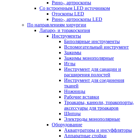
Рино-, артроскопы
Со встроенным LED источником
Отоскопы LED
Рино-, артроскопы LED
По направлениям хирургии
Лапаро- и торакоскопия
Инструменты
Биполярные инструменты
Вспомогательный инструмент
Зажимы
Зажимы монополярные
Иглы
Инструмент для санации и
расширения полостей
Инструмент для соединения
тканей
Ножницы
Рабочие вставки
Троакары, канюли, торакопорты,
аксессуары для троакаров
Щипцы
Электроды монополярные
Оборудование
Аквапураторы и инсуффляторы
Аппаратные стойки