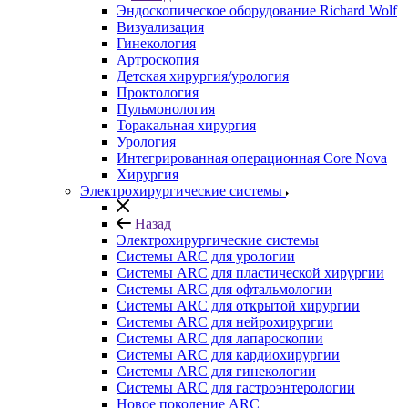
Эндоскопическое оборудование Richard Wolf
Визуализация
Гинекология
Артроскопия
Детская хирургия/урология
Проктология
Пульмонология
Торакальная хирургия
Урология
Интегрированная операционная Core Nova
Хирургия
Электрохирургические системы
Назад
Электрохирургические системы
Системы ARC для урологии
Системы ARC для пластической хирургии
Системы ARC для офтальмологии
Системы ARC для открытой хирургии
Системы ARC для нейрохирургии
Системы ARC для лапароскопии
Системы ARC для кардиохирургии
Системы ARC для гинекологии
Системы ARC для гастроэнтерологии
Новое поколение ARC