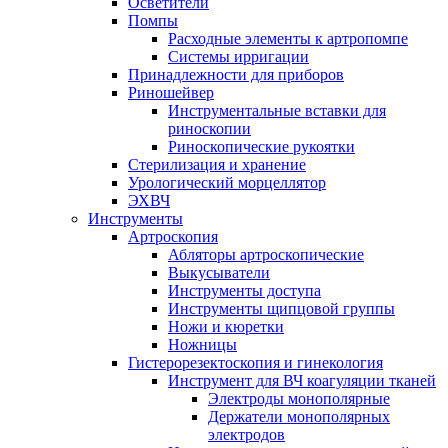
Осветители
Помпы
Расходные элементы к артропомпе
Системы ирригации
Принадлежности для приборов
Риношейвер
Инструментальные вставки для
риноскопии
Риноскопические рукоятки
Стерилизация и хранение
Урологический морцеллятор
ЭХВЧ
Инструменты
Артроскопия
Абляторы артроскопические
Выкусыватели
Инструменты доступа
Инструменты щипцовой группы
Ножи и кюретки
Ножницы
Гистерорезектоскопия и гинекология
Инструмент для ВЧ коагуляции тканей
Электроды монополярные
Держатели монополярных
электродов