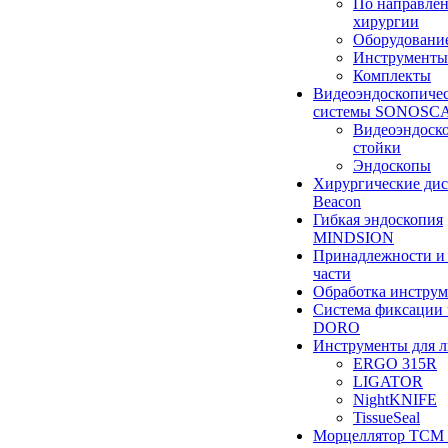
По направле
хирургии
Оборудовани
Инструменты
Комплекты
Видеоэндоскопиче
системы SONOSC
Видеоэндоск
стойки
Эндоскопы
Хирургические ди
Beacon
Гибкая эндоскопия
MINDSION
Принадлежности и
части
Обработка инструм
Система фиксации 
DORO
Инструменты для 
ERGO 315R
LIGATOR
NightKNIFE
TissueSeal
Морцеллятор ТСМ 