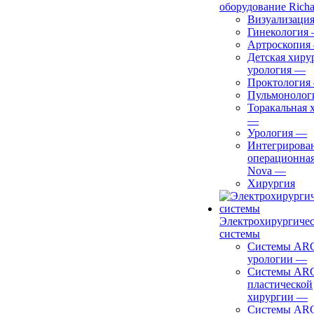
оборудование Richa
Визуализаци
Гинекология
Артроскопия
Детская хиру
урология
—
Проктология
Пульмонолог
Торакальная 
—
Урология
—
Интегрирова
операционная
Nova
—
Хирургия
Электрохирургиче
системы
Системы ARC
урологии
—
Системы ARC
пластической
хирургии
—
Системы ARC