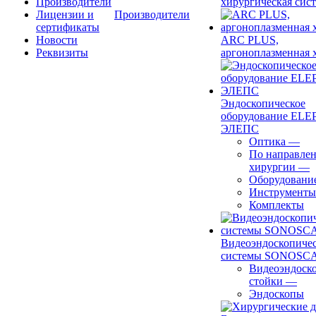
Производители
хирургическая сист
Лицензии и
Производители
сертификаты
Новости
ARC PLUS,
Реквизиты
аргоноплазменная 
Эндоскопическое
оборудование ELEP
ЭЛЕПС
Оптика
—
По направле
хирургии
—
Оборудовани
Инструменты
Комплекты
Видеоэндоскопиче
системы SONOSC
Видеоэндоск
стойки
—
Эндоскопы