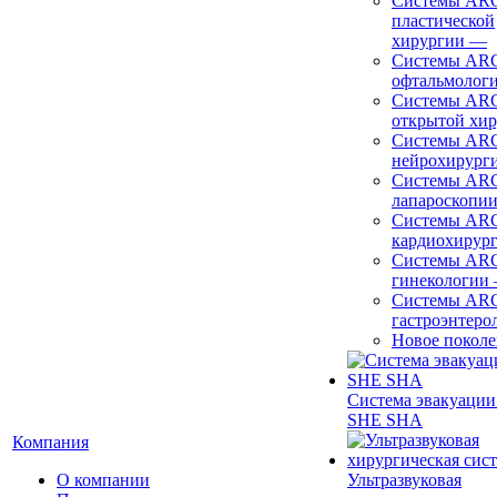
Системы ARC
пластической
хирургии
—
Системы ARC
офтальмолог
Системы ARC
открытой хи
Системы ARC
нейрохирург
Системы ARC
лапароскопи
Системы ARC
кардиохирур
Системы ARC
гинекологии
Системы ARC
гастроэнтеро
Новое покол
Система эвакуации
SHE SHA
Компания
О компании
Ультразвуковая