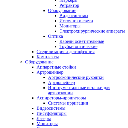
Маркеры
Ретрактор
Оборудование
Видеосистемы
Источники света
Мониторы
Электрохирургические аппараты
Оптика
Кабели осветительные
Трубки оптические
Стерилизация и дезинфекция
Комплекты
Оборудование
Аппаратные стойки
Артрошейвер
Артроскопические рукоятки
Артрошейвер
Инструментальные вставки для
артроскопии
Аспираторы-ирригаторы
Системы ирригации
Видеосистемы
Инсуффляторы
Лазеры
Мониторы