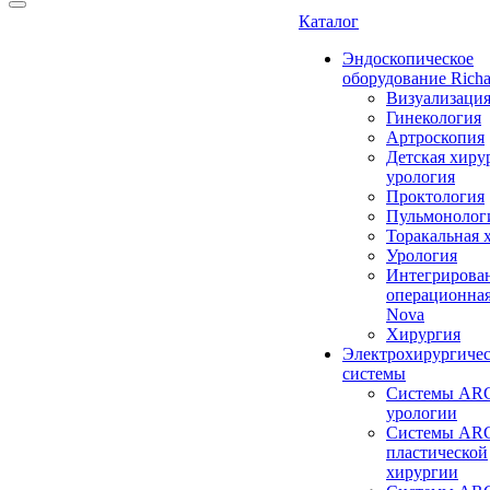
Каталог
Эндоскопическое
оборудование Richa
Визуализаци
Гинекология
Артроскопия
Детская хиру
урология
Проктология
Пульмонолог
Торакальная 
Урология
Интегрирова
операционная
Nova
Хирургия
Электрохирургиче
системы
Системы ARC
урологии
Системы ARC
пластической
хирургии