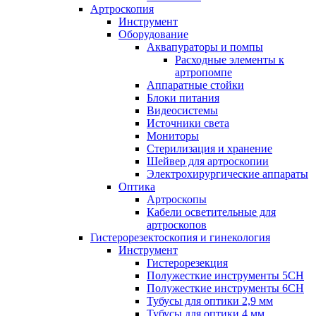
Артроскопия
Инструмент
Оборудование
Аквапураторы и помпы
Расходные элементы к
артропомпе
Аппаратные стойки
Блоки питания
Видеосистемы
Источники света
Мониторы
Стерилизация и хранение
Шейвер для артроскопии
Электрохирургические аппараты
Оптика
Артроскопы
Кабели осветительные для
артроскопов
Гистерорезектоскопия и гинекология
Инструмент
Гистерорезекция
Полужесткие инструменты 5CH
Полужесткие инструменты 6CH
Тубусы для оптики 2,9 мм
Тубусы для оптики 4 мм