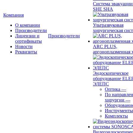
Система эвакуации
SHE SHA
Компания
О компании
Ультразвуковая
Производители
хирургическая сист
Лицензии и
Производители
сертификаты
Новости
ARC PLUS,
Реквизиты
аргоноплазменная 
Эндоскопическое
оборудование ELEP
ЭЛЕПС
Оптика
—
По направле
хирургии
—
Оборудовани
Инструменты
Комплекты
Видеоэндоскопиче