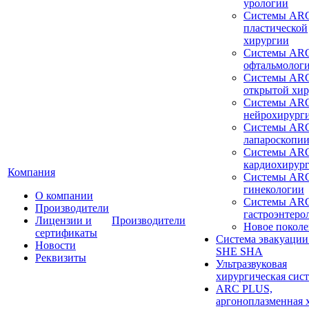
урологии
Системы ARC
пластической
хирургии
Системы ARC
офтальмолог
Системы ARC
открытой хи
Системы ARC
нейрохирург
Системы ARC
лапароскопи
Системы ARC
кардиохирур
Компания
Системы ARC
гинекологии
О компании
Системы ARC
Производители
гастроэнтеро
Лицензии и
Производители
Новое покол
сертификаты
Система эвакуации
Новости
SHE SHA
Реквизиты
Ультразвуковая
хирургическая сист
ARC PLUS,
аргоноплазменная 