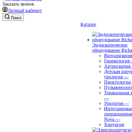
Заказать звонок
Личный кабинет
Поиск
Каталог
Эндоскопическое
оборудование Richa
Визуализаци
Гинекология
Артроскопия
Детская хиру
урология
—
Проктология
Пульмонолог
Торакальная 
—
Урология
—
Интегрирова
операционная
Nova
—
Хирургия