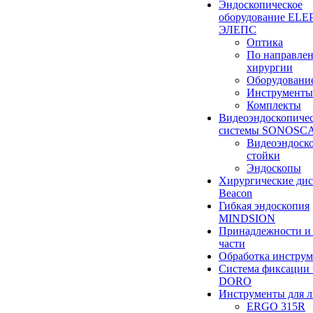
Эндоскопическое
оборудование ELEP
ЭЛЕПС
Оптика
По направле
хирургии
Оборудовани
Инструменты
Комплекты
Видеоэндоскопиче
системы SONOSC
Видеоэндоск
стойки
Эндоскопы
Хирургические ди
Beacon
Гибкая эндоскопия
MINDSION
Принадлежности и
части
Обработка инструм
Система фиксации 
DORO
Инструменты для 
ERGO 315R