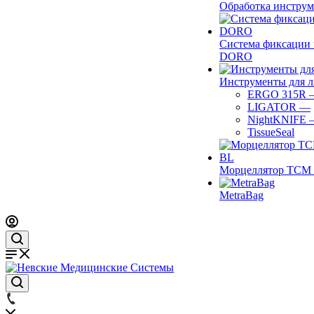
Обработка инструм
Система фиксации 
DORO
Инструменты для 
ERGO 315R
LIGATOR
—
NightKNIFE
TissueSeal
Морцеллятор ТСМ 
MetraBag