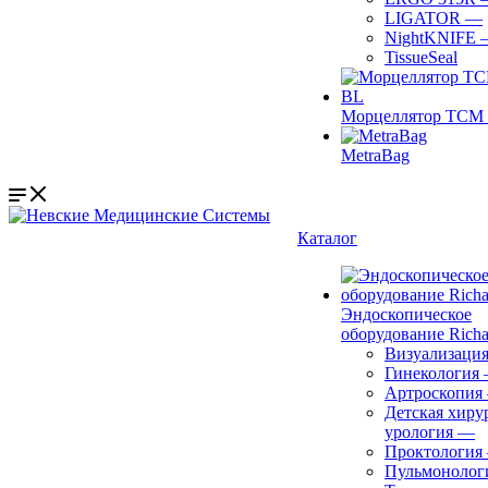
LIGATOR
—
NightKNIFE
TissueSeal
Морцеллятор ТСМ 
MetraBag
Каталог
Эндоскопическое
оборудование Richa
Визуализаци
Гинекология
Артроскопия
Детская хиру
урология
—
Проктология
Пульмонолог