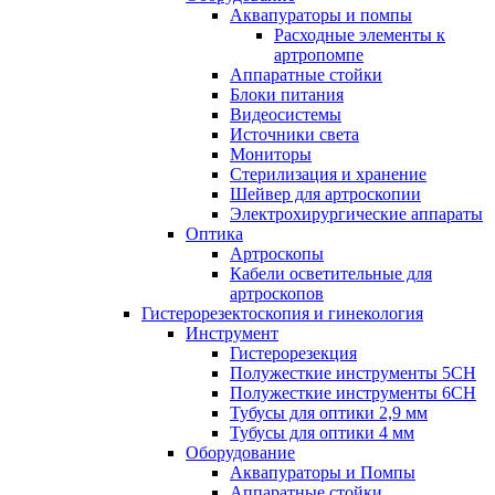
Аквапураторы и помпы
Расходные элементы к
артропомпе
Аппаратные стойки
Блоки питания
Видеосистемы
Источники света
Мониторы
Стерилизация и хранение
Шейвер для артроскопии
Электрохирургические аппараты
Оптика
Артроскопы
Кабели осветительные для
артроскопов
Гистерорезектоскопия и гинекология
Инструмент
Гистерорезекция
Полужесткие инструменты 5CH
Полужесткие инструменты 6CH
Тубусы для оптики 2,9 мм
Тубусы для оптики 4 мм
Оборудование
Аквапураторы и Помпы
Аппаратные стойки