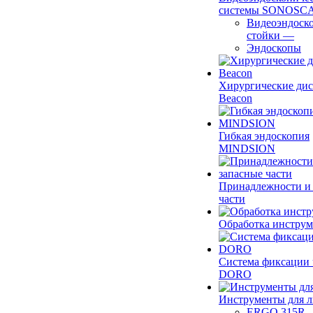
системы SONOSC
Видеоэндоск
стойки
—
Эндоскопы
Хирургические ди
Beacon
Гибкая эндоскопия
MINDSION
Принадлежности и
части
Обработка инструм
Система фиксации 
DORO
Инструменты для 
ERGO 315R