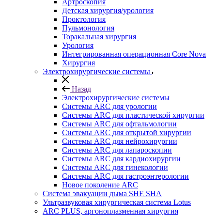
Артроскопия
Детская хирургия/урология
Проктология
Пульмонология
Торакальная хирургия
Урология
Интегрированная операционная Core Nova
Хирургия
Электрохирургические системы
Назад
Электрохирургические системы
Системы ARC для урологии
Системы ARC для пластической хирургии
Системы ARC для офтальмологии
Системы ARC для открытой хирургии
Системы ARC для нейрохирургии
Системы ARC для лапароскопии
Системы ARC для кардиохирургии
Системы ARC для гинекологии
Системы ARC для гастроэнтерологии
Новое поколение ARC
Система эвакуации дыма SHE SHA
Ультразвуковая хирургическая система Lotus
ARC PLUS, аргоноплазменная хирургия