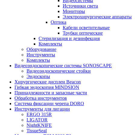
Видеосистемы
Источники света
Мониторы
Электрохирургические аппараты
Оптика
Кабели осветительные
Трубки оптические
Стерилизация и дезинфекция
Комплекты
Оборудование
Инструменты
Комплекты
Видеоэндоскопические системы SONOSCAPE
Видеоэндоскопические стойки
Эндоскопы
Хирургические дисплеи Beacon
Гибкая эндоскопия MINDSION
Принадлежности и запасные части
Обработка инструментов
Система фиксации черепа DORO
Инструменты для лигации
ERGO 315R
LIGATOR
NightKNIFE
TissueSeal