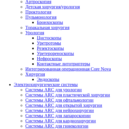
Артроскопия
Детская хирургия/урология
Проктология
Пульмонология
Бронхоскопы
Торакальная хирургия
Урология
Цистоскопы
Уретротомы
Резектоскопы
Уретерореноскопы
Нефроскопы
Контактные литотриптеры
Интегрированная операционная Core Nova
Хирургия
Эндоскопы
Электрохирургические системы
Системы ARC для урологии
Системы ARC для пластической хирургии
Системы ARC для офтальмологии
Системы ARC для открытой хирургии
Системы ARC для нейрохирургии
Системы ARC для лапароскопии
Системы ARC для кардиохирургии
Системы ARC для гинекологии