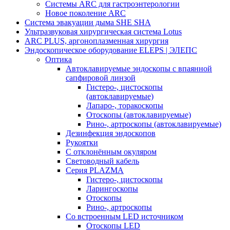
Системы ARC для гастроэнтерологии
Новое поколение ARC
Система эвакуации дыма SHE SHA
Ультразвуковая хирургическая система Lotus
ARC PLUS, аргоноплазменная хирургия
Эндоскопическое оборудование ELEPS | ЭЛЕПС
Оптика
Автоклавируемые эндоскопы с впаянной
сапфировой линзой
Гистеро-, цистоскопы
(автоклавируемые)
Лапаро-, торакоскопы
Отоскопы (автоклавируемые)
Рино-, артроскопы (автоклавируемые)
Дезинфекция эндоскопов
Рукоятки
С отклонённым окуляром
Световодный кабель
Серия PLAZMA
Гистеро-, цистоскопы
Ларингоскопы
Отоскопы
Рино-, артроскопы
Со встроенным LED источником
Отоскопы LED