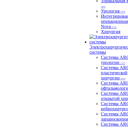
Торакальная 
—
Урология
—
Интегрирова
операционная
Nova
—
Хирургия
Электрохирургиче
системы
Системы ARC
урологии
—
Системы ARC
пластической
хирургии
—
Системы ARC
офтальмолог
Системы ARC
открытой хи
Системы ARC
нейрохирург
Системы ARC
лапароскопи
Системы ARC