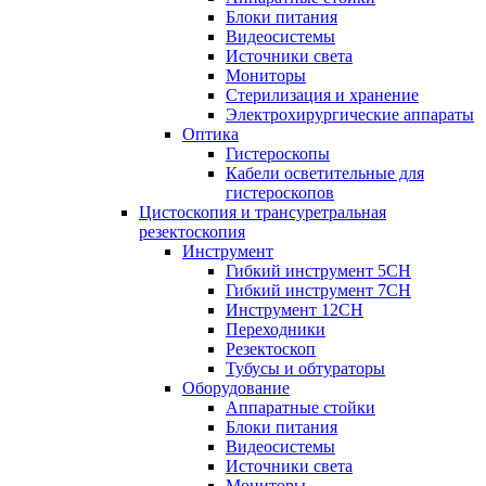
Блоки питания
Видеосистемы
Источники света
Мониторы
Стерилизация и хранение
Электрохирургические аппараты
Оптика
Гистероскопы
Кабели осветительные для
гистероскопов
Цистоскопия и трансуретральная
резектоскопия
Инструмент
Гибкий инструмент 5CH
Гибкий инструмент 7CH
Инструмент 12CH
Переходники
Резектоскоп
Тубусы и обтураторы
Оборудование
Аппаратные стойки
Блоки питания
Видеосистемы
Источники света
Мониторы