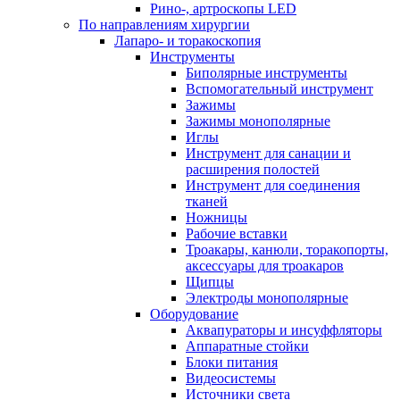
Рино-, артроскопы LED
По направлениям хирургии
Лапаро- и торакоскопия
Инструменты
Биполярные инструменты
Вспомогательный инструмент
Зажимы
Зажимы монополярные
Иглы
Инструмент для санации и
расширения полостей
Инструмент для соединения
тканей
Ножницы
Рабочие вставки
Троакары, канюли, торакопорты,
аксессуары для троакаров
Щипцы
Электроды монополярные
Оборудование
Аквапураторы и инсуффляторы
Аппаратные стойки
Блоки питания
Видеосистемы
Источники света