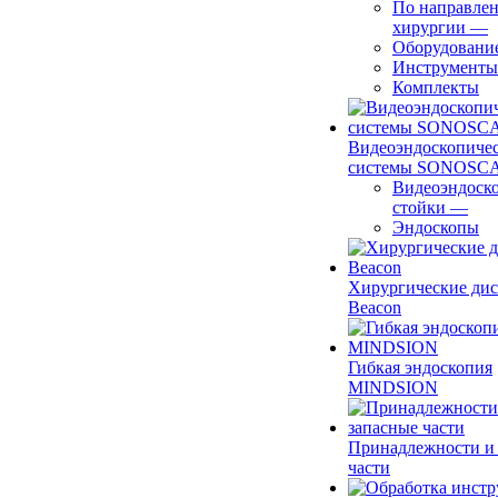
По направле
хирургии
—
Оборудовани
Инструменты
Комплекты
Видеоэндоскопиче
системы SONOSC
Видеоэндоск
стойки
—
Эндоскопы
Хирургические ди
Beacon
Гибкая эндоскопия
MINDSION
Принадлежности и
части