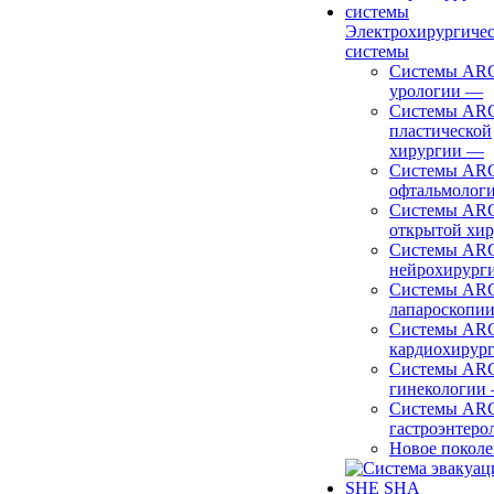
Электрохирургиче
системы
Системы ARC
урологии
—
Системы ARC
пластической
хирургии
—
Системы ARC
офтальмолог
Системы ARC
открытой хи
Системы ARC
нейрохирург
Системы ARC
лапароскопи
Системы ARC
кардиохирур
Системы ARC
гинекологии
Системы ARC
гастроэнтеро
Новое покол