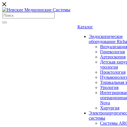
Каталог
Эндоскопическое
оборудование Richa
Визуализаци
Гинекология
Артроскопия
Детская хиру
урология
Проктология
Пульмонолог
Торакальная 
Урология
Интегрирова
операционная
Nova
Хирургия
Электрохирургиче
системы
Системы ARC