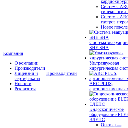
кардиохирур
Системы ARC
гинекологии
Системы ARC
гастроэнтеро
Новое покол
Система эвакуации
SHE SHA
Компания
О компании
Ультразвуковая
Производители
хирургическая сист
Лицензии и
Производители
сертификаты
Новости
ARC PLUS,
Реквизиты
аргоноплазменная 
Эндоскопическое
оборудование ELEP
ЭЛЕПС
Оптика
—