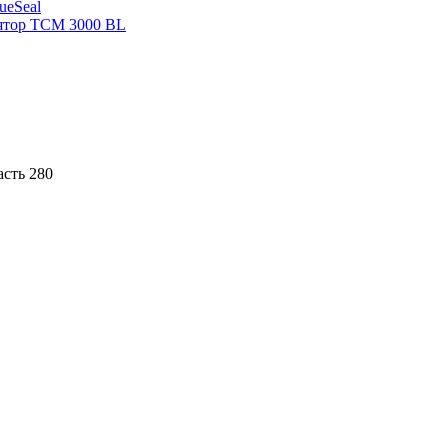
sueSeal
ятор ТСМ 3000 BL
асть 280