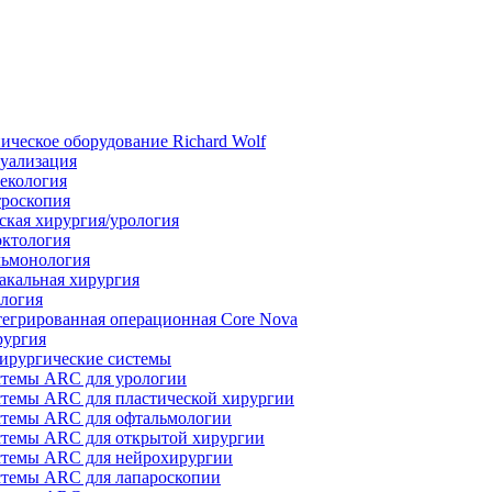
ическое оборудование Richard Wolf
уализация
екология
роскопия
ская хирургия/урология
ктология
ьмонология
акальная хирургия
логия
егрированная операционная Core Nova
ургия
ирургические системы
темы ARC для урологии
темы ARC для пластической хирургии
темы ARC для офтальмологии
темы ARC для открытой хирургии
темы ARC для нейрохирургии
темы ARC для лапароскопии