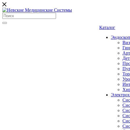
Каталог
Эндоскоп
Виз
Гин
Арт
Дет
Про
Пул
Тор
Уро
Инт
Хир
Электрох
Сис
Сис
Сис
Сис
Сис
Сис