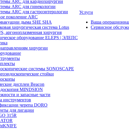
темы ARC для кардиохирургии
темы ARC для гинекологии
темы ARC для гастроэнтерологии
Услуги
ое поколение ARC
эвакуации дыма SHE SHA
Ваша операционн
ковая хирургическая система Lotus
Сервисное обслуж
, аргоноплазменная хирургия
ическое оборудование ELEPS | ЭЛЕПС
ика
направлениям хирургии
рудование
трументы
плекты
доскопические системы SONOSCAPE
еоэндоскопические стойки
оскопы
еские дисплеи Beacon
эндоскопия MINDSION
жности и запасные части
а инструментов
фиксации черепа DORO
нты для лигации
GO 315R
GATOR
htKNIFE