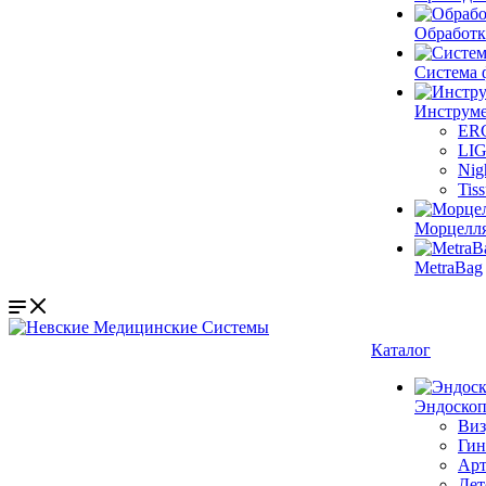
Обработк
Система 
Инструме
ER
LI
Nig
Tis
Морцелл
MetraBag
Каталог
Эндоскоп
Виз
Гин
Арт
Дет