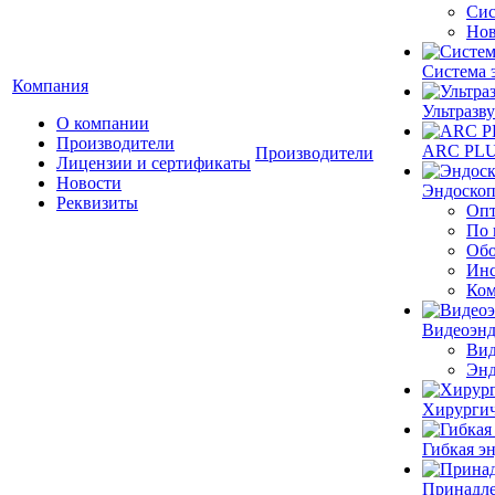
Сис
Нов
Система 
Компания
Ультразву
О компании
Производители
ARC PLUS
Производители
Лицензии и сертификаты
Новости
Эндоскоп
Реквизиты
Опт
По 
Обо
Инс
Ком
Видеоэн
Вид
Энд
Хирургич
Гибкая 
Принадле