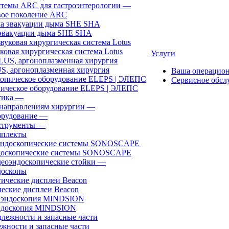
темы ARC для гастроэнтерологии
—
ое поколение ARC
эвакуации дыма SHE SHA
ковая хирургическая система Lotus
Услуги
, аргоноплазменная хирургия
Ваша операцио
Сервисное обсл
ическое оборудование ELEPS | ЭЛЕПС
ика
—
направлениям хирургии
—
рудование
—
трументы
—
плекты
доскопические системы SONOSCAPE
еоэндоскопические стойки
—
оскопы
еские дисплеи Beacon
эндоскопия MINDSION
жности и запасные части