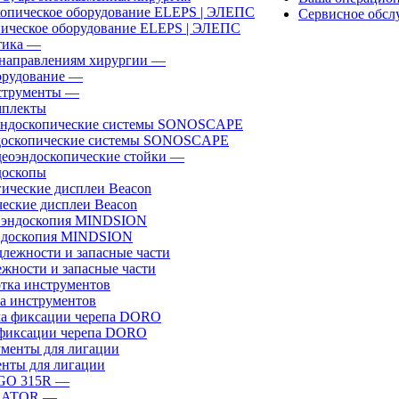
Сервисное обсл
ическое оборудование ELEPS | ЭЛЕПС
ика
—
направлениям хирургии
—
рудование
—
трументы
—
плекты
доскопические системы SONOSCAPE
еоэндоскопические стойки
—
оскопы
еские дисплеи Beacon
эндоскопия MINDSION
жности и запасные части
а инструментов
фиксации черепа DORO
нты для лигации
GO 315R
—
GATOR
—