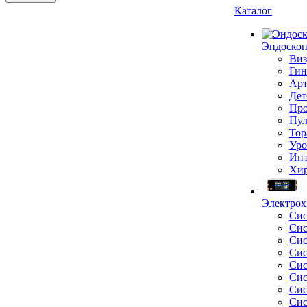
Каталог
Эндоскоп
Виз
Гин
Арт
Дет
Про
Пул
Тор
Уро
Инт
Хир
Электрох
Сис
Сис
Сис
Сис
Сис
Сис
Сис
Сис