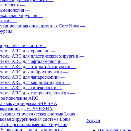
ктология
—
ьмонология
—
акальная хирургия
—
логия
—
егрированная операционная Core Nova
—
ургия
ирургические системы
темы ARC для урологии
—
темы ARC для пластической хирургии
—
темы ARC для офтальмологии
—
темы ARC для открытой хирургии
—
темы ARC для нейрохирургии
—
темы ARC для лапароскопии
—
темы ARC для кардиохирургии
—
темы ARC для гинекологии
—
темы ARC для гастроэнтерологии
—
ое поколение ARC
эвакуации дыма SHE SHA
ковая хирургическая система Lotus
Услуги
, аргоноплазменная хирургия
Ваша операцио