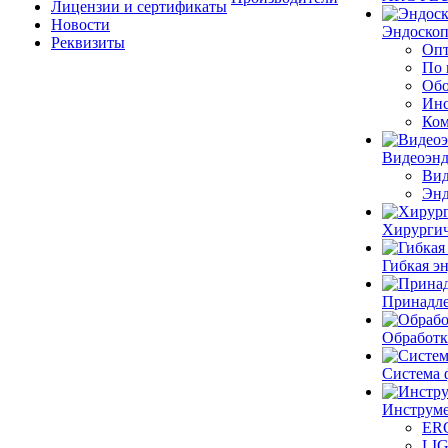
Лицензии и сертификаты
Новости
Эндоскоп
Реквизиты
Опт
По 
Обо
Инс
Ком
Видеоэн
Вид
Энд
Хирургич
Гибкая 
Принадле
Обработк
Система 
Инструме
ER
LI