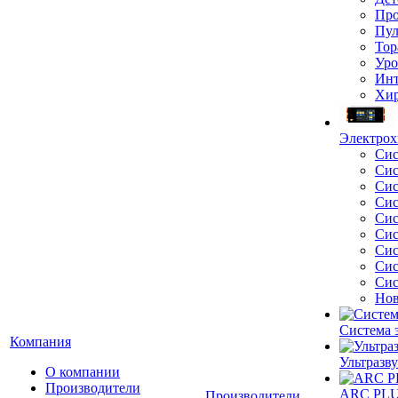
Про
Пул
Тор
Уро
Инт
Хир
Электрох
Сис
Сис
Сис
Сис
Сис
Сис
Сис
Сис
Сис
Нов
Система 
Компания
Ультразву
О компании
Производители
ARC PLUS
Производители