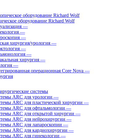
ическое оборудование Richard Wolf
уализация
—
екология
—
роскопия
—
ская хирургия/урология
—
ктология
—
ьмонология
—
акальная хирургия
—
логия
—
егрированная операционная Core Nova
—
ургия
ирургические системы
темы ARC для урологии
—
темы ARC для пластической хирургии
—
темы ARC для офтальмологии
—
темы ARC для открытой хирургии
—
темы ARC для нейрохирургии
—
темы ARC для лапароскопии
—
темы ARC для кардиохирургии
—
темы ARC для гинекологии
—