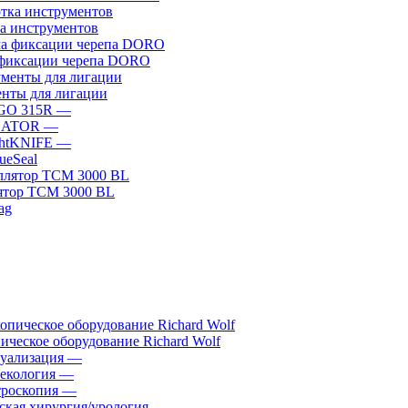
а инструментов
фиксации черепа DORO
нты для лигации
GO 315R
—
GATOR
—
htKNIFE
—
sueSeal
ятор ТСМ 3000 BL
ическое оборудование Richard Wolf
уализация
—
екология
—
роскопия
—
ская хирургия/урология
—