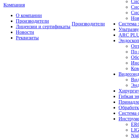
Сис
Компания
Сис
Сис
О компании
Нов
Производители
Производители
Система 
Лицензии и сертификаты
Ультразву
Новости
ARC PLUS
Реквизиты
Эндоскоп
Опт
По 
Обо
Инс
Ком
Видеоэн
Вид
Энд
Хирургич
Гибкая 
Принадле
Обработк
Система 
Инструме
ER
LI
Nig