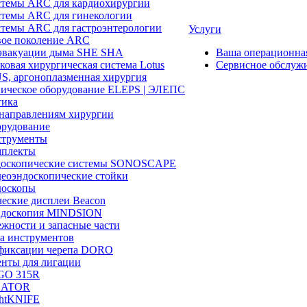
темы ARC для кардиохирургии
темы ARC для гинекологии
темы ARC для гастроэнтерологии
Услуги
ое поколение ARC
эвакуации дыма SHE SHA
Ваша операционн
ковая хирургическая система Lotus
Сервисное обслуж
, аргоноплазменная хирургия
ическое оборудование ELEPS | ЭЛЕПС
ика
направлениям хирургии
рудование
трументы
плекты
доскопические системы SONOSCAPE
еоэндоскопические стойки
оскопы
еские дисплеи Beacon
эндоскопия MINDSION
жности и запасные части
а инструментов
фиксации черепа DORO
нты для лигации
GO 315R
GATOR
htKNIFE