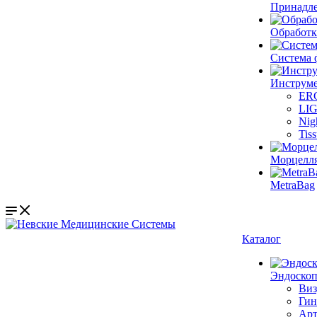
Принадле
Обработк
Система 
Инструме
ER
LI
Nig
Tis
Морцелл
MetraBag
Каталог
Эндоскоп
Виз
Гин
Арт