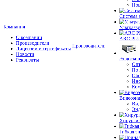
Нов
Система 
Компания
Ультразву
О компании
ARC PLUS
Производители
Производители
Лицензии и сертификаты
Новости
Эндоскоп
Реквизиты
Опт
По 
Обо
Инс
Ком
Видеоэн
Вид
Энд
Хирургич
Гибкая 