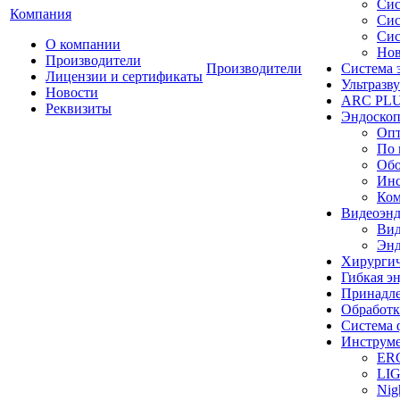
Сис
Компания
Сис
Сис
О компании
Нов
Производители
Производители
Система 
Лицензии и сертификаты
Ультразву
Новости
ARC PLUS
Реквизиты
Эндоскоп
Опт
По 
Обо
Инс
Ком
Видеоэн
Вид
Энд
Хирургич
Гибкая 
Принадле
Обработк
Система 
Инструме
ER
LI
Nig