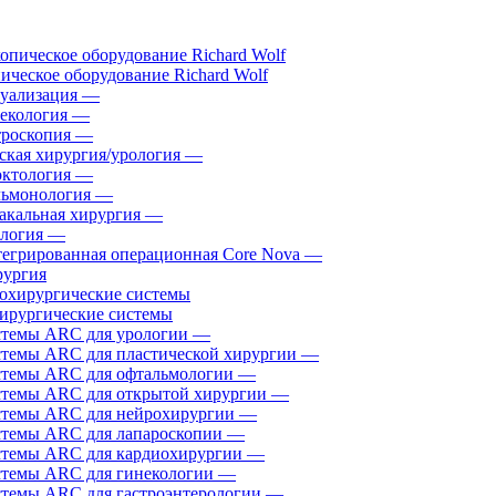
ическое оборудование Richard Wolf
уализация
—
екология
—
роскопия
—
ская хирургия/урология
—
ктология
—
ьмонология
—
акальная хирургия
—
логия
—
егрированная операционная Core Nova
—
ургия
ирургические системы
темы ARC для урологии
—
темы ARC для пластической хирургии
—
темы ARC для офтальмологии
—
темы ARC для открытой хирургии
—
темы ARC для нейрохирургии
—
темы ARC для лапароскопии
—
темы ARC для кардиохирургии
—
темы ARC для гинекологии
—
темы ARC для гастроэнтерологии
—