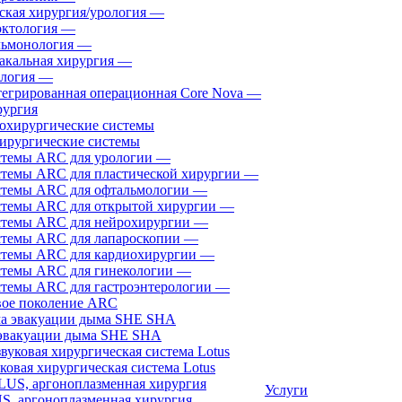
ская хирургия/урология
—
ктология
—
ьмонология
—
акальная хирургия
—
логия
—
егрированная операционная Core Nova
—
ургия
ирургические системы
темы ARC для урологии
—
темы ARC для пластической хирургии
—
темы ARC для офтальмологии
—
темы ARC для открытой хирургии
—
темы ARC для нейрохирургии
—
темы ARC для лапароскопии
—
темы ARC для кардиохирургии
—
темы ARC для гинекологии
—
темы ARC для гастроэнтерологии
—
ое поколение ARC
эвакуации дыма SHE SHA
ковая хирургическая система Lotus
Услуги
, аргоноплазменная хирургия