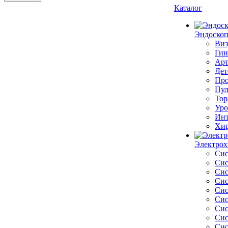
Каталог
Эндоскоп
Виз
Гин
Арт
Дет
Про
Пул
Тор
Уро
Инт
Хир
Электрох
Сис
Сис
Сис
Сис
Сис
Сис
Сис
Сис
Сис