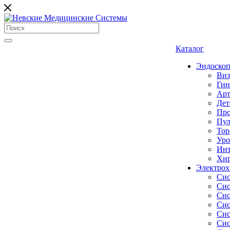
Каталог
Эндоскоп
Виз
Гин
Арт
Дет
Про
Пул
Тор
Уро
Инт
Хир
Электрох
Сис
Сис
Сис
Сис
Сис
Сис