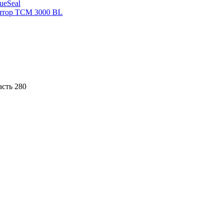
sueSeal
ятор ТСМ 3000 BL
асть 280