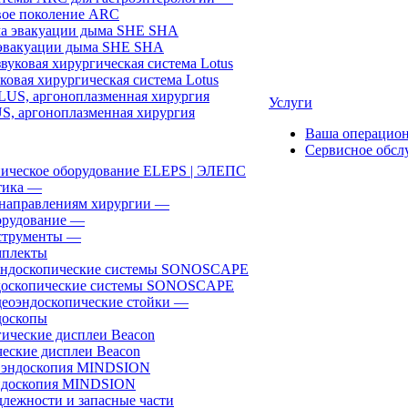
ое поколение ARC
эвакуации дыма SHE SHA
ковая хирургическая система Lotus
Услуги
, аргоноплазменная хирургия
Ваша операцио
Сервисное обсл
ическое оборудование ELEPS | ЭЛЕПС
ика
—
направлениям хирургии
—
рудование
—
трументы
—
плекты
доскопические системы SONOSCAPE
еоэндоскопические стойки
—
оскопы
еские дисплеи Beacon
эндоскопия MINDSION