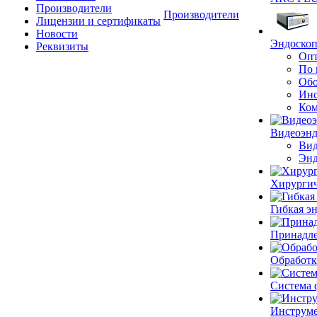
Производители
Производители
Лицензии и сертификаты
Новости
Эндоскоп
Реквизиты
Опт
По 
Обо
Инс
Ком
Видеоэн
Вид
Энд
Хирургич
Гибкая 
Принадле
Обработк
Система 
Инструме