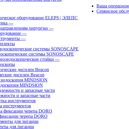
Ваша операцио
Сервисное обсл
ическое оборудование ELEPS | ЭЛЕПС
ика
—
направлениям хирургии
—
рудование
—
трументы
—
плекты
доскопические системы SONOSCAPE
еоэндоскопические стойки
—
оскопы
еские дисплеи Beacon
эндоскопия MINDSION
жности и запасные части
а инструментов
фиксации черепа DORO
нты для лигации