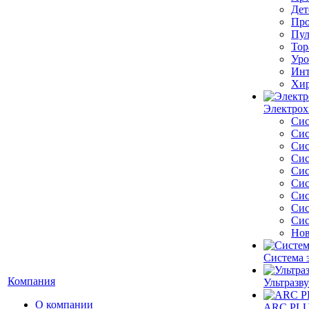
Дет
Про
Пул
Тор
Уро
Инт
Хир
Электрох
Сис
Сис
Сис
Сис
Сис
Сис
Сис
Сис
Сис
Нов
Система 
Компания
Ультразву
О компании
ARC PLUS