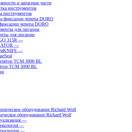
жности и запасные части
а инструментов
фиксации черепа DORO
нты для лигации
GO 315R
—
GATOR
—
htKNIFE
—
sueSeal
ятор ТСМ 3000 BL
ическое оборудование Richard Wolf
уализация
—
екология
—
роскопия
—