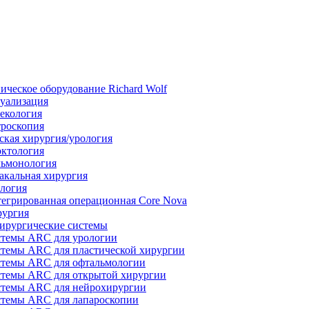
ическое оборудование Richard Wolf
уализация
екология
роскопия
ская хирургия/урология
ктология
ьмонология
акальная хирургия
логия
егрированная операционная Core Nova
ургия
ирургические системы
темы ARC для урологии
темы ARC для пластической хирургии
темы ARC для офтальмологии
темы ARC для открытой хирургии
темы ARC для нейрохирургии
темы ARC для лапароскопии