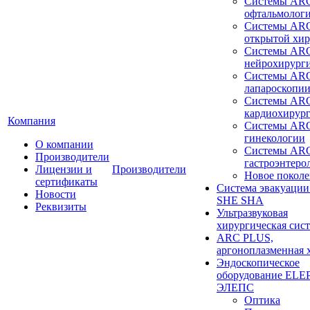
Системы ARC
офтальмолог
Системы ARC
открытой хи
Системы ARC
нейрохирург
Системы ARC
лапароскопи
Системы ARC
кардиохирур
Компания
Системы ARC
гинекологии
О компании
Системы ARC
Производители
гастроэнтеро
Лицензии и
Производители
Новое покол
сертификаты
Система эвакуации
Новости
SHE SHA
Реквизиты
Ультразвуковая
хирургическая сист
ARC PLUS,
аргоноплазменная 
Эндоскопическое
оборудование ELEP
ЭЛЕПС
Оптика