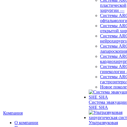
Системы ARC
пластической
хирургии
—
Системы ARC
офтальмолог
Системы ARC
открытой хи
Системы ARC
нейрохирург
Системы ARC
лапароскопи
Системы ARC
кардиохирур
Системы ARC
гинекологии
Системы ARC
гастроэнтеро
Новое покол
Система эвакуации
SHE SHA
Компания
О компании
Ультразвуковая