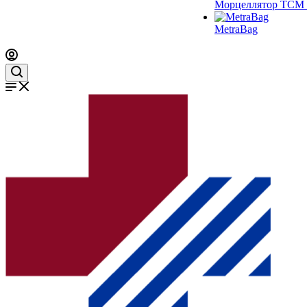
Морцеллятор ТСМ 
MetraBag