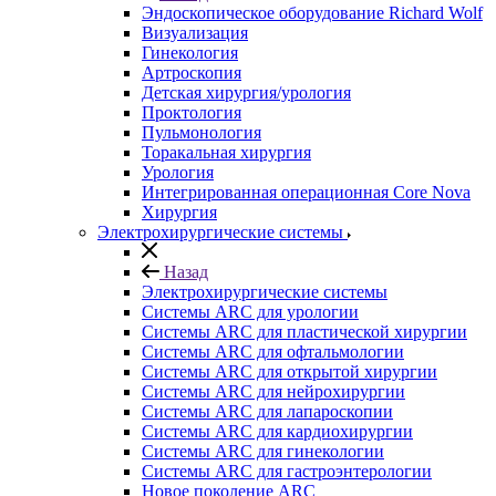
Эндоскопическое оборудование Richard Wolf
Визуализация
Гинекология
Артроскопия
Детская хирургия/урология
Проктология
Пульмонология
Торакальная хирургия
Урология
Интегрированная операционная Core Nova
Хирургия
Электрохирургические системы
Назад
Электрохирургические системы
Системы ARC для урологии
Системы ARC для пластической хирургии
Системы ARC для офтальмологии
Системы ARC для открытой хирургии
Системы ARC для нейрохирургии
Системы ARC для лапароскопии
Системы ARC для кардиохирургии
Системы ARC для гинекологии
Системы ARC для гастроэнтерологии
Новое поколение ARC