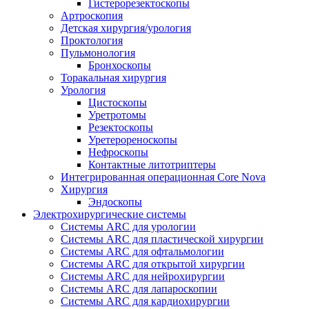
Гистерорезектоскопы
Артроскопия
Детская хирургия/урология
Проктология
Пульмонология
Бронхоскопы
Торакальная хирургия
Урология
Цистоскопы
Уретротомы
Резектоскопы
Уретерореноскопы
Нефроскопы
Контактные литотриптеры
Интегрированная операционная Core Nova
Хирургия
Эндоскопы
Электрохирургические системы
Системы ARC для урологии
Системы ARC для пластической хирургии
Системы ARC для офтальмологии
Системы ARC для открытой хирургии
Системы ARC для нейрохирургии
Системы ARC для лапароскопии
Системы ARC для кардиохирургии