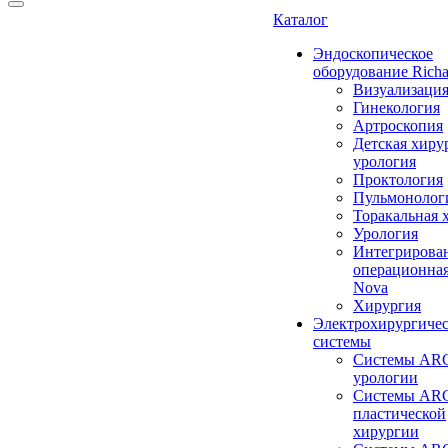
Каталог
Эндоскопическое
оборудование Richa
Визуализаци
Гинекология
Артроскопия
Детская хиру
урология
Проктология
Пульмонолог
Торакальная 
Урология
Интегрирова
операционная
Nova
Хирургия
Электрохирургиче
системы
Системы ARC
урологии
Системы ARC
пластической
хирургии