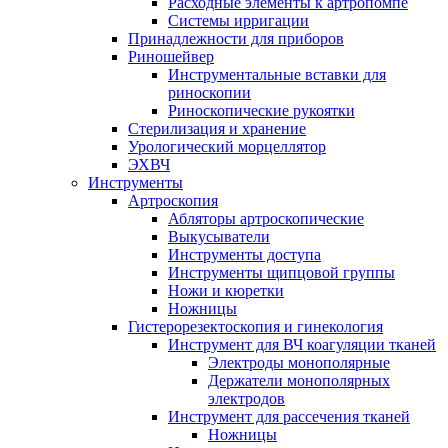
Расходные элементы к артропомпе
Системы ирригации
Принадлежности для приборов
Риношейвер
Инструментальные вставки для
риноскопии
Риноскопические рукоятки
Стерилизация и хранение
Урологический морцеллятор
ЭХВЧ
Инструменты
Артроскопия
Абляторы артроскопические
Выкусыватели
Инструменты доступа
Инструменты щипцовой группы
Ножи и кюретки
Ножницы
Гистерорезектоскопия и гинекология
Инструмент для ВЧ коагуляции тканей
Электроды монополярные
Держатели монополярных
электродов
Инструмент для рассечения тканей
Ножницы