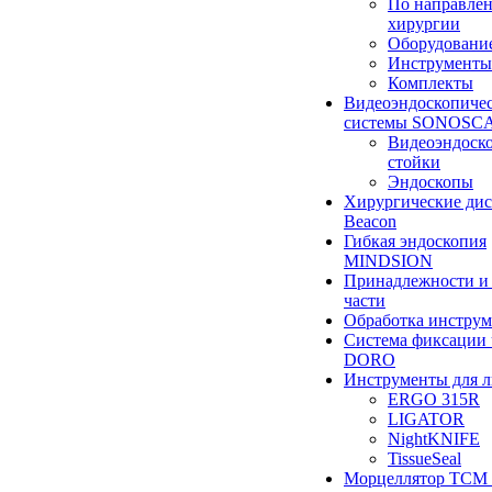
По направле
хирургии
Оборудовани
Инструменты
Комплекты
Видеоэндоскопиче
системы SONOSC
Видеоэндоск
стойки
Эндоскопы
Хирургические ди
Beacon
Гибкая эндоскопия
MINDSION
Принадлежности и
части
Обработка инструм
Система фиксации 
DORO
Инструменты для 
ERGO 315R
LIGATOR
NightKNIFE
TissueSeal
Морцеллятор ТСМ 