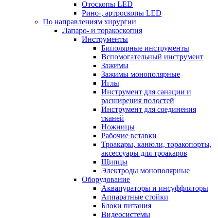
Отоскопы LED
Рино-, артроскопы LED
По направлениям хирургии
Лапаро- и торакоскопия
Инструменты
Биполярные инструменты
Вспомогательный инструмент
Зажимы
Зажимы монополярные
Иглы
Инструмент для санации и
расширения полостей
Инструмент для соединения
тканей
Ножницы
Рабочие вставки
Троакары, канюли, торакопорты,
аксессуары для троакаров
Щипцы
Электроды монополярные
Оборудование
Аквапураторы и инсуффляторы
Аппаратные стойки
Блоки питания
Видеосистемы