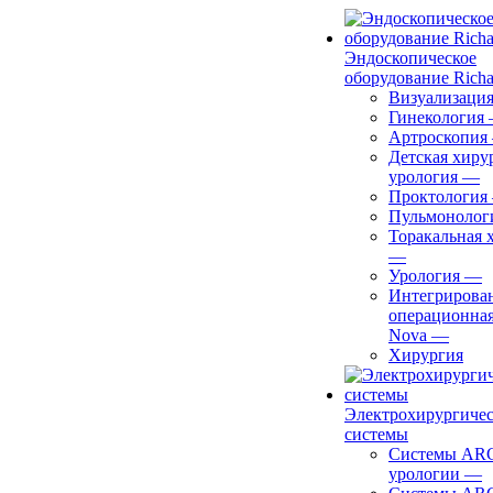
Эндоскопическое
оборудование Richa
Визуализаци
Гинекология
Артроскопия
Детская хиру
урология
—
Проктология
Пульмонолог
Торакальная 
—
Урология
—
Интегрирова
операционная
Nova
—
Хирургия
Электрохирургиче
системы
Системы ARC
урологии
—