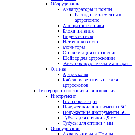
Оборудование
Аквапураторы и помпы
Расходные элементы к
артропомпе
Аппаратные стойки
Блоки питания
Видеосистемы
Источники света
Мониторы
Стерилизация и хранение
Шейвер для артроскопии
Электрохирургические аппараты
Оптика
Артроскопы
Кабели осветительные для
артроскопов
Гистерорезектоскопия и гинекология
Инструмент
Гистерорезекция
Полужесткие инструменты 5CH
Полужесткие инструменты 6CH
Тубусы для оптики 2,9 мм
Тубусы для оптики 4 мм
Оборудование
Аквапураторы и Помпы