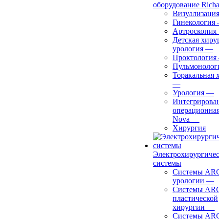
оборудование Richa
Визуализаци
Гинекология
Артроскопия
Детская хиру
урология
—
Проктология
Пульмонолог
Торакальная 
—
Урология
—
Интегрирова
операционная
Nova
—
Хирургия
Электрохирургиче
системы
Системы ARC
урологии
—
Системы ARC
пластической
хирургии
—
Системы ARC