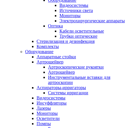
Оборудование
Видеосистемы
Источники света
Мониторы
Электрохирургические аппараты
Оптика
Кабели осветительные
Трубки оптические
Стерилизация и дезинфекция
Комплекты
Оборудование
Аппаратные стойки
Артрошейвер
Артроскопические рукоятки
Артрошейвер
Инструментальные вставки для
артроскопии
Аспираторы-ирригаторы
Системы ирригации
Видеосистемы
Инсуффляторы
Лазеры
Мониторы
Осветители
Помпы