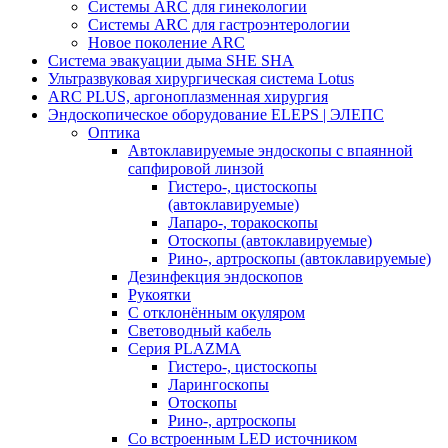
Системы ARC для гинекологии
Системы ARC для гастроэнтерологии
Новое поколение ARC
Система эвакуации дыма SHE SHA
Ультразвуковая хирургическая система Lotus
ARC PLUS, аргоноплазменная хирургия
Эндоскопическое оборудование ELEPS | ЭЛЕПС
Оптика
Автоклавируемые эндоскопы с впаянной
сапфировой линзой
Гистеро-, цистоскопы
(автоклавируемые)
Лапаро-, торакоскопы
Отоскопы (автоклавируемые)
Рино-, артроскопы (автоклавируемые)
Дезинфекция эндоскопов
Рукоятки
С отклонённым окуляром
Световодный кабель
Серия PLAZMA
Гистеро-, цистоскопы
Ларингоскопы
Отоскопы
Рино-, артроскопы
Со встроенным LED источником