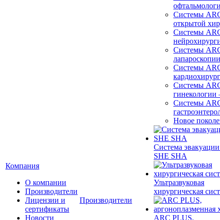
офтальмолог
Системы ARC
открытой хи
Системы ARC
нейрохирург
Системы ARC
лапароскопи
Системы ARC
кардиохирур
Системы ARC
гинекологии
Системы ARC
гастроэнтеро
Новое покол
Система эвакуации
SHE SHA
Компания
О компании
Ультразвуковая
Производители
хирургическая сист
Лицензии и
Производители
сертификаты
Новости
ARC PLUS,