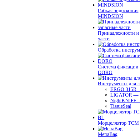
Гибкая эндоскопия
MINDSION
Принадлежности и
части
Обработка инструм
Система фиксации 
DORO
Инструменты для 
ERGO 315R
LIGATOR
—
NightKNIFE
TissueSeal
Морцеллятор ТСМ 
MetraBag