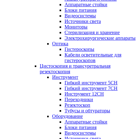
Аппаратные стойки
Блоки питания
Видеосистемы
Источники света
Мониторы
Стерилизация и хранение
Электрохирургические аппараты
Оптика
Гистероскопы
Кабели осветительные для
гистероскопов
Цистоскопия и трансуретральная
резектоскопия
Инструмент
Гибкий инструмент 5CH
Гибкий инструмент 7CH
Инструмент 12CH
Переходники
Резектоскоп
Тубусы и обтураторы
Оборудование
Аппаратные стойки
Блоки питания
Видеосистемы
Источники света