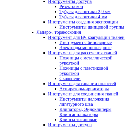
Инструменты доступа
Резектоскоп
Тубусы для оптики 2,9 мм
Тубусы для оптики 4 мм
Инструменты создания экспозиции
Инструменты щипцовой группы
Лапаро-, торакоскопия
Инструмент для ВЧ коагуляции тканей
Инструменты биполярные
Электроды монополярные
Инструмент для рассечения тканей
Ножницы с металлической
рукояткой
Ножницы с пластиковой
рукояткой
Скальпели
Инструмент для санации полостей
Аспираторы-ирригаторы
Инструмент для соединения тканей
Инструменты наложения
лигатурного шва
Клипаторы, Эндоклиперы,
Клипсаппликаторы
Клипсы титановые
Инструменты доступа