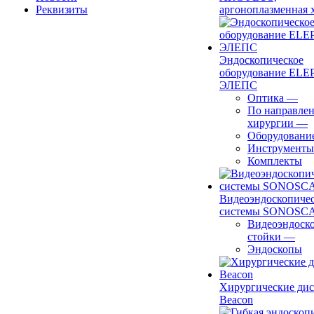
Реквизиты
аргоноплазменная 
Эндоскопическое
оборудование ELEP
ЭЛЕПС
Оптика
—
По направле
хирургии
—
Оборудовани
Инструменты
Комплекты
Видеоэндоскопиче
системы SONOSC
Видеоэндоск
стойки
—
Эндоскопы
Хирургические ди
Beacon