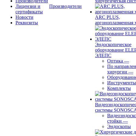
Производители
хирургическая сист
Лицензии и
Производители
сертификаты
Новости
ARC PLUS,
Реквизиты
аргоноплазменная 
Эндоскопическое
оборудование ELEP
ЭЛЕПС
Оптика
—
По направле
хирургии
—
Оборудовани
Инструменты
Комплекты
Видеоэндоскопиче
системы SONOSC
Видеоэндоск
стойки
—
Эндоскопы