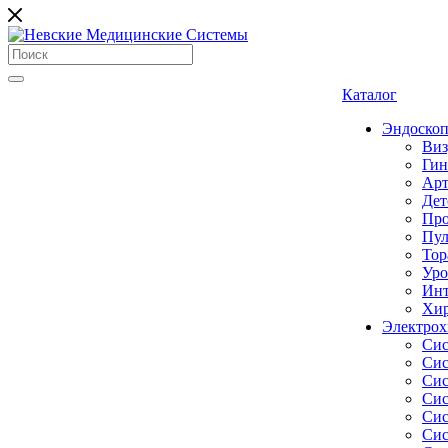
Каталог
Эндоскоп
Виз
Гин
Арт
Дет
Про
Пул
Тор
Уро
Инт
Хир
Электрох
Сис
Сис
Сис
Сис
Сис
Сис