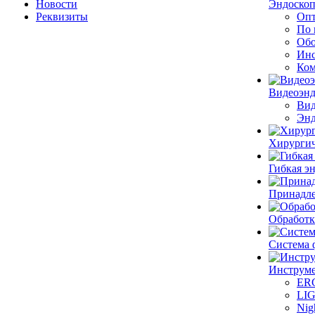
Новости
Эндоскоп
Реквизиты
Опт
По 
Обо
Инс
Ком
Видеоэн
Вид
Энд
Хирургич
Гибкая 
Принадле
Обработк
Система 
Инструме
ER
LI
Nig