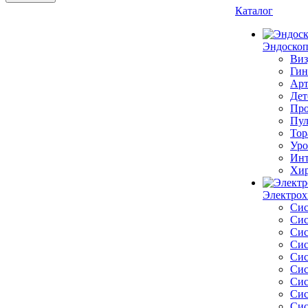
Каталог
Эндоскоп
Виз
Гин
Арт
Дет
Про
Пул
Тор
Уро
Инт
Хир
Электрох
Сис
Сис
Сис
Сис
Сис
Сис
Сис
Сис
Сис