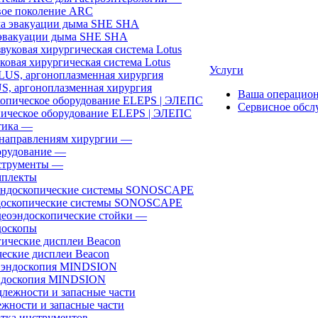
ое поколение ARC
эвакуации дыма SHE SHA
ковая хирургическая система Lotus
Услуги
, аргоноплазменная хирургия
Ваша операцио
Сервисное обсл
ическое оборудование ELEPS | ЭЛЕПС
ика
—
направлениям хирургии
—
рудование
—
трументы
—
плекты
доскопические системы SONOSCAPE
еоэндоскопические стойки
—
оскопы
еские дисплеи Beacon
эндоскопия MINDSION
жности и запасные части