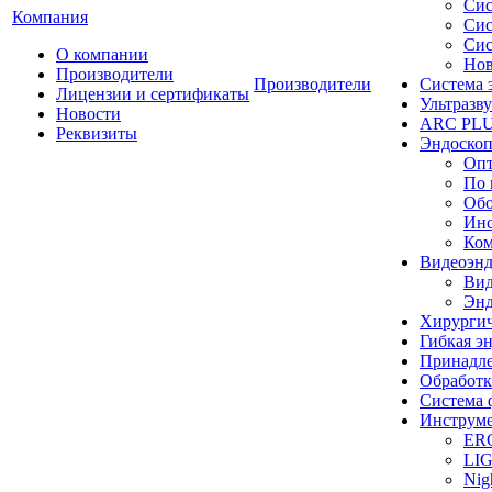
Сис
Компания
Сис
Сис
О компании
Нов
Производители
Производители
Система 
Лицензии и сертификаты
Ультразву
Новости
ARC PLUS
Реквизиты
Эндоскоп
Опт
По 
Обо
Инс
Ком
Видеоэн
Вид
Энд
Хирургич
Гибкая 
Принадле
Обработк
Система 
Инструме
ER
LI
Nig