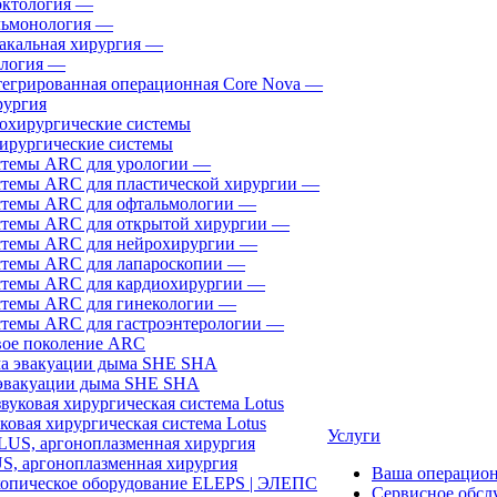
ктология
—
ьмонология
—
акальная хирургия
—
логия
—
егрированная операционная Core Nova
—
ургия
ирургические системы
темы ARC для урологии
—
темы ARC для пластической хирургии
—
темы ARC для офтальмологии
—
темы ARC для открытой хирургии
—
темы ARC для нейрохирургии
—
темы ARC для лапароскопии
—
темы ARC для кардиохирургии
—
темы ARC для гинекологии
—
темы ARC для гастроэнтерологии
—
ое поколение ARC
эвакуации дыма SHE SHA
ковая хирургическая система Lotus
Услуги
, аргоноплазменная хирургия
Ваша операцио
Сервисное обсл