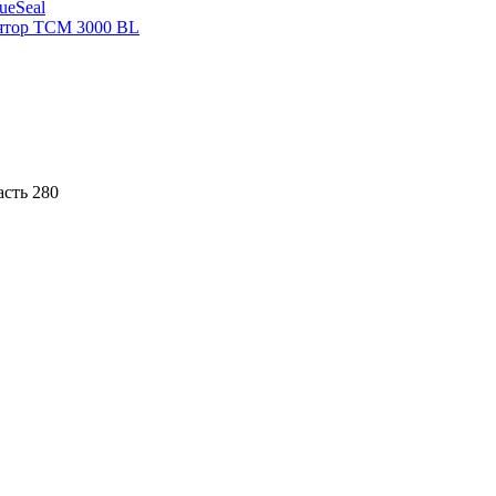
sueSeal
ятор ТСМ 3000 BL
асть 280