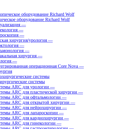
ическое оборудование Richard Wolf
уализация
—
екология
—
роскопия
—
ская хирургия/урология
—
ктология
—
ьмонология
—
акальная хирургия
—
логия
—
егрированная операционная Core Nova
—
ургия
ирургические системы
темы ARC для урологии
—
темы ARC для пластической хирургии
—
темы ARC для офтальмологии
—
темы ARC для открытой хирургии
—
темы ARC для нейрохирургии
—
темы ARC для лапароскопии
—
темы ARC для кардиохирургии
—
темы ARC для гинекологии
—
темы ARC для гастроэнтерологии
—