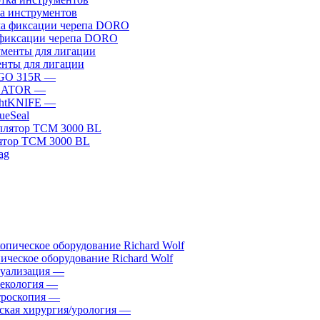
а инструментов
фиксации черепа DORO
нты для лигации
GO 315R
—
GATOR
—
htKNIFE
—
sueSeal
ятор ТСМ 3000 BL
ическое оборудование Richard Wolf
уализация
—
екология
—
роскопия
—
ская хирургия/урология
—