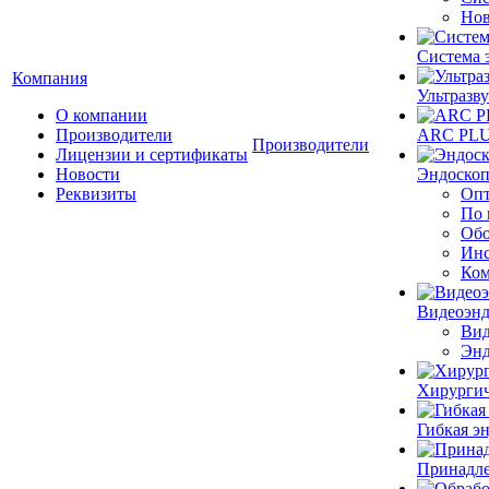
Нов
Система 
Компания
Ультразву
О компании
Производители
ARC PLUS
Производители
Лицензии и сертификаты
Новости
Эндоскоп
Реквизиты
Опт
По 
Обо
Инс
Ком
Видеоэн
Вид
Энд
Хирургич
Гибкая 
Принадле