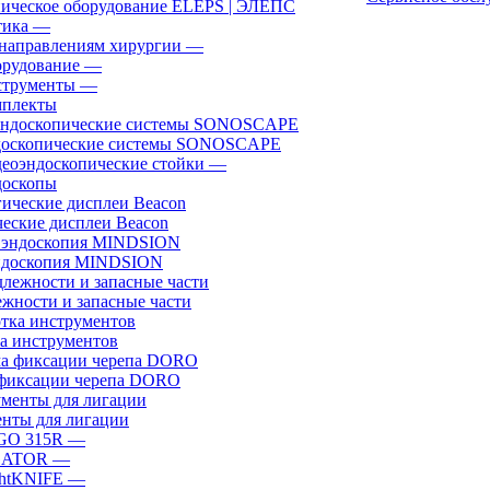
ическое оборудование ELEPS | ЭЛЕПС
ика
—
направлениям хирургии
—
рудование
—
трументы
—
плекты
доскопические системы SONOSCAPE
еоэндоскопические стойки
—
оскопы
еские дисплеи Beacon
эндоскопия MINDSION
жности и запасные части
а инструментов
фиксации черепа DORO
нты для лигации
GO 315R
—
GATOR
—
htKNIFE
—