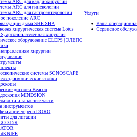
темы ARC для кардиохирургии
темы ARC для гинекологии
темы ARC для гастроэнтерологии
Услуги
ое поколение ARC
эвакуации дыма SHE SHA
Ваша операционн
ковая хирургическая система Lotus
Сервисное обслуж
, аргоноплазменная хирургия
ическое оборудование ELEPS | ЭЛЕПС
ика
направлениям хирургии
рудование
трументы
плекты
доскопические системы SONOSCAPE
еоэндоскопические стойки
оскопы
еские дисплеи Beacon
эндоскопия MINDSION
жности и запасные части
а инструментов
фиксации черепа DORO
нты для лигации
GO 315R
GATOR
htKNIFE