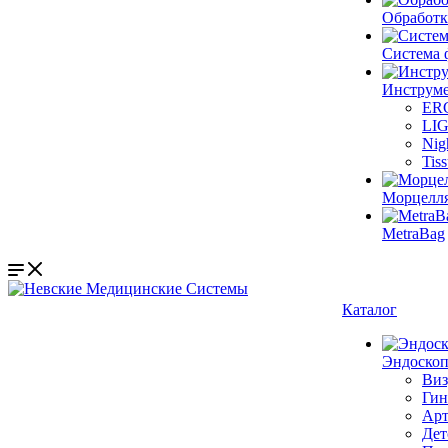
Обработк
Система 
Инструме
ER
LI
Nig
Tis
Морцелл
MetraBag
Каталог
Эндоскоп
Виз
Гин
Арт
Дет