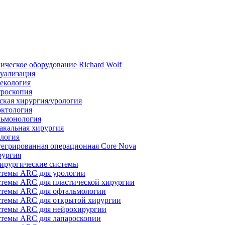
ическое оборудование Richard Wolf
уализация
екология
роскопия
ская хирургия/урология
ктология
ьмонология
акальная хирургия
логия
егрированная операционная Core Nova
ургия
ирургические системы
темы ARC для урологии
темы ARC для пластической хирургии
темы ARC для офтальмологии
темы ARC для открытой хирургии
темы ARC для нейрохирургии
темы ARC для лапароскопии