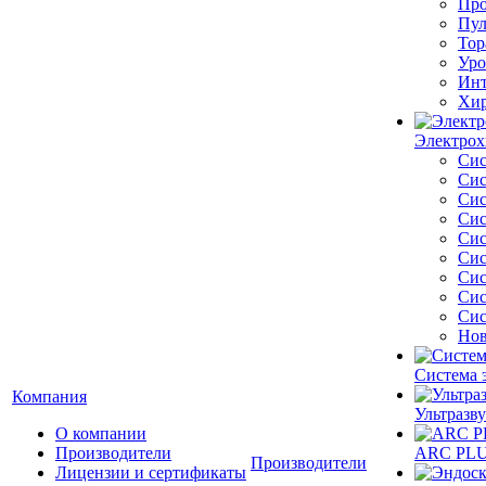
Про
Пул
Тор
Уро
Инт
Хир
Электрох
Сис
Сис
Сис
Сис
Сис
Сис
Сис
Сис
Сис
Нов
Система 
Компания
Ультразву
О компании
Производители
ARC PLUS
Производители
Лицензии и сертификаты