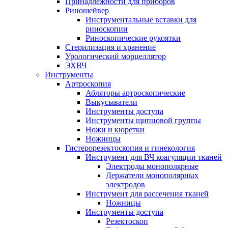
Принадлежности для приборов
Риношейвер
Инструментальные вставки для
риноскопии
Риноскопические рукоятки
Стерилизация и хранение
Урологический морцеллятор
ЭХВЧ
Инструменты
Артроскопия
Абляторы артроскопические
Выкусыватели
Инструменты доступа
Инструменты щипцовой группы
Ножи и кюретки
Ножницы
Гистерорезектоскопия и гинекология
Инструмент для ВЧ коагуляции тканей
Электроды монополярные
Держатели монополярных
электродов
Инструмент для рассечения тканей
Ножницы
Инструменты доступа
Резектоскоп