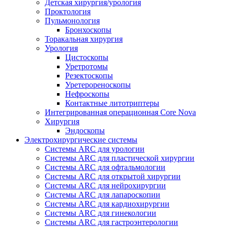
Детская хирургия/урология
Проктология
Пульмонология
Бронхоскопы
Торакальная хирургия
Урология
Цистоскопы
Уретротомы
Резектоскопы
Уретерореноскопы
Нефроскопы
Контактные литотриптеры
Интегрированная операционная Core Nova
Хирургия
Эндоскопы
Электрохирургические системы
Системы ARC для урологии
Системы ARC для пластической хирургии
Системы ARC для офтальмологии
Системы ARC для открытой хирургии
Системы ARC для нейрохирургии
Системы ARC для лапароскопии
Системы ARC для кардиохирургии
Системы ARC для гинекологии
Системы ARC для гастроэнтерологии