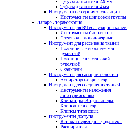
Тубусы для оптики 2,9 мм
Тубусы для оптики 4 мм
Инструменты создания экспозиции
Инструменты щипцовой группы
Лапаро-, торакоскопия
Инструмент для ВЧ коагуляции тканей
Инструменты биполярные
Электроды монополярные
Инструмент для рассечения тканей
Ножницы с металлической
рукояткой
Ножницы с пластиковой
рукояткой
Скальпели
Инструмент для санации полостей
Аспираторы-ирригаторы
Инструмент для соединения тканей
Инструменты наложения
лигатурного шва
Клипаторы, Эндоклиперы,
Клипсаппликаторы
Клипсы титановые
Инструменты доступа
Вставки переходные, адаптеры
Расширители