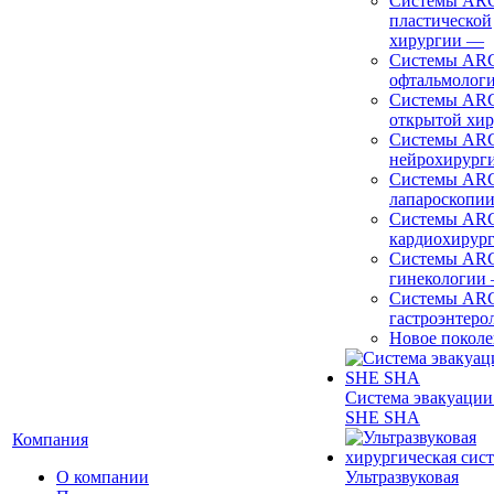
Системы ARC
пластической
хирургии
—
Системы ARC
офтальмолог
Системы ARC
открытой хи
Системы ARC
нейрохирург
Системы ARC
лапароскопи
Системы ARC
кардиохирур
Системы ARC
гинекологии
Системы ARC
гастроэнтеро
Новое покол
Система эвакуации
SHE SHA
Компания
О компании
Ультразвуковая