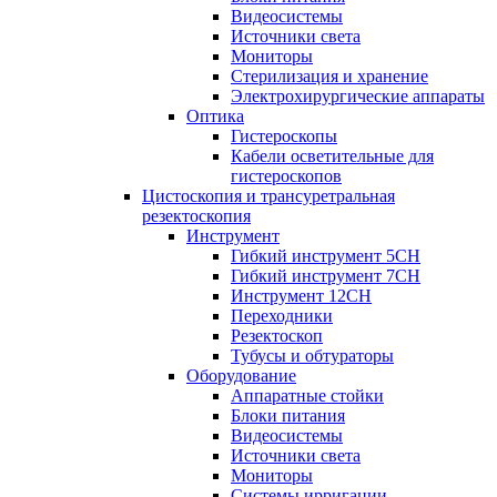
Видеосистемы
Источники света
Мониторы
Стерилизация и хранение
Электрохирургические аппараты
Оптика
Гистероскопы
Кабели осветительные для
гистероскопов
Цистоскопия и трансуретральная
резектоскопия
Инструмент
Гибкий инструмент 5CH
Гибкий инструмент 7CH
Инструмент 12CH
Переходники
Резектоскоп
Тубусы и обтураторы
Оборудование
Аппаратные стойки
Блоки питания
Видеосистемы
Источники света
Мониторы
Системы ирригации