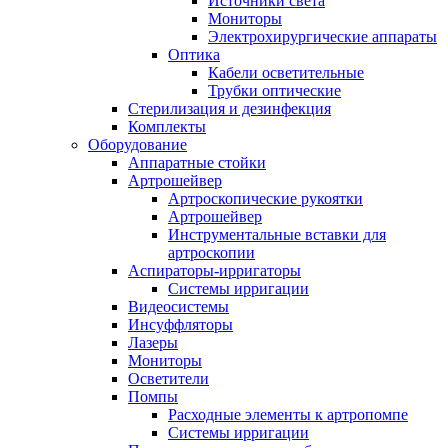
Источники света
Мониторы
Электрохирургические аппараты
Оптика
Кабели осветительные
Трубки оптические
Стерилизация и дезинфекция
Комплекты
Оборудование
Аппаратные стойки
Артрошейвер
Артроскопические рукоятки
Артрошейвер
Инструментальные вставки для
артроскопии
Аспираторы-ирригаторы
Системы ирригации
Видеосистемы
Инсуффляторы
Лазеры
Мониторы
Осветители
Помпы
Расходные элементы к артропомпе
Системы ирригации