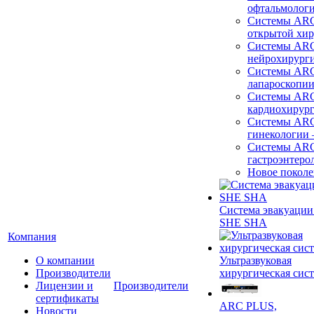
офтальмолог
Системы ARC
открытой хи
Системы ARC
нейрохирург
Системы ARC
лапароскопи
Системы ARC
кардиохирур
Системы ARC
гинекологии
Системы ARC
гастроэнтеро
Новое покол
Система эвакуации
SHE SHA
Компания
О компании
Ультразвуковая
Производители
хирургическая сист
Лицензии и
Производители
сертификаты
ARC PLUS,
Новости