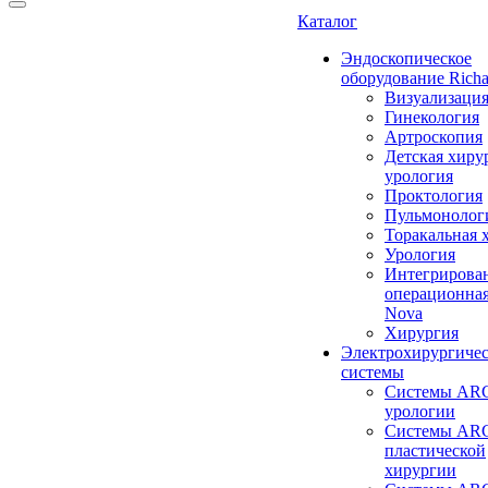
Каталог
Эндоскопическое
оборудование Richa
Визуализаци
Гинекология
Артроскопия
Детская хиру
урология
Проктология
Пульмонолог
Торакальная 
Урология
Интегрирова
операционная
Nova
Хирургия
Электрохирургиче
системы
Системы ARC
урологии
Системы ARC
пластической
хирургии