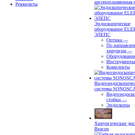
аргоноплазменная 
Реквизиты
Эндоскопическое
оборудование ELEP
ЭЛЕПС
Оптика
—
По направле
хирургии
—
Оборудовани
Инструменты
Комплекты
Видеоэндоскопиче
системы SONOSC
Видеоэндоск
стойки
—
Эндоскопы
Хирургические ди
Beacon