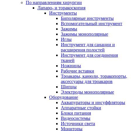
По направлениям хирургии
Лапаро- и торакоскопия
Инструменты
Биполярные инструменты
Вспомогательный инструмент
Зажимы
Зажимы монополярные
Иглы
Инструмент для санации и
расширения полостей
Инструмент для соединения
тканей
Ножницы
Рабочие вставки
Троакары, канюли, торакопорты,
аксессуары для троакаров
Щипцы
Электроды монополярные
Оборудование
Аквапураторы и инсуффляторы
Аппаратные стойки
Блоки питания
Видеосистемы
Источники света
Мониторы