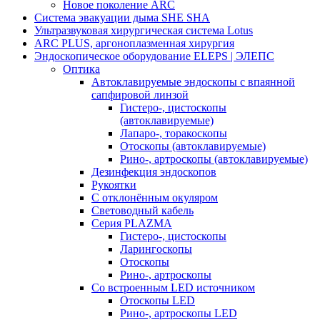
Новое поколение ARC
Система эвакуации дыма SHE SHA
Ультразвуковая хирургическая система Lotus
ARC PLUS, аргоноплазменная хирургия
Эндоскопическое оборудование ELEPS | ЭЛЕПС
Оптика
Автоклавируемые эндоскопы с впаянной
сапфировой линзой
Гистеро-, цистоскопы
(автоклавируемые)
Лапаро-, торакоскопы
Отоскопы (автоклавируемые)
Рино-, артроскопы (автоклавируемые)
Дезинфекция эндоскопов
Рукоятки
С отклонённым окуляром
Световодный кабель
Серия PLAZMA
Гистеро-, цистоскопы
Ларингоскопы
Отоскопы
Рино-, артроскопы
Со встроенным LED источником
Отоскопы LED
Рино-, артроскопы LED