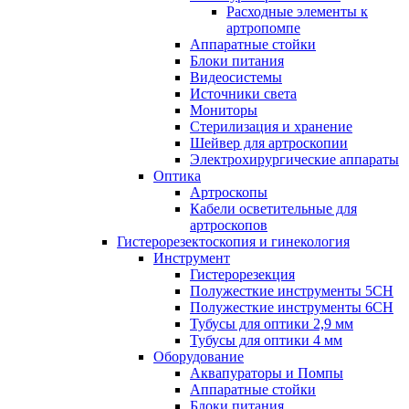
Расходные элементы к
артропомпе
Аппаратные стойки
Блоки питания
Видеосистемы
Источники света
Мониторы
Стерилизация и хранение
Шейвер для артроскопии
Электрохирургические аппараты
Оптика
Артроскопы
Кабели осветительные для
артроскопов
Гистерорезектоскопия и гинекология
Инструмент
Гистерорезекция
Полужесткие инструменты 5CH
Полужесткие инструменты 6CH
Тубусы для оптики 2,9 мм
Тубусы для оптики 4 мм
Оборудование
Аквапураторы и Помпы
Аппаратные стойки
Блоки питания