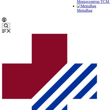
Морцеллятор ТСМ 
MetraBag