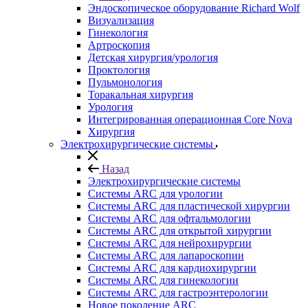
Эндоскопическое оборудование Richard Wolf
Визуализация
Гинекология
Артроскопия
Детская хирургия/урология
Проктология
Пульмонология
Торакальная хирургия
Урология
Интегрированная операционная Core Nova
Хирургия
Электрохирургические системы
Назад
Электрохирургические системы
Системы ARC для урологии
Системы ARC для пластической хирургии
Системы ARC для офтальмологии
Системы ARC для открытой хирургии
Системы ARC для нейрохирургии
Системы ARC для лапароскопии
Системы ARC для кардиохирургии
Системы ARC для гинекологии
Системы ARC для гастроэнтерологии
Новое поколение ARC