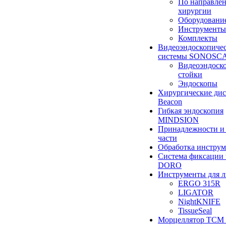
По направле
хирургии
Оборудовани
Инструменты
Комплекты
Видеоэндоскопиче
системы SONOSC
Видеоэндоск
стойки
Эндоскопы
Хирургические ди
Beacon
Гибкая эндоскопия
MINDSION
Принадлежности и
части
Обработка инструм
Система фиксации 
DORO
Инструменты для 
ERGO 315R
LIGATOR
NightKNIFE
TissueSeal
Морцеллятор ТСМ 