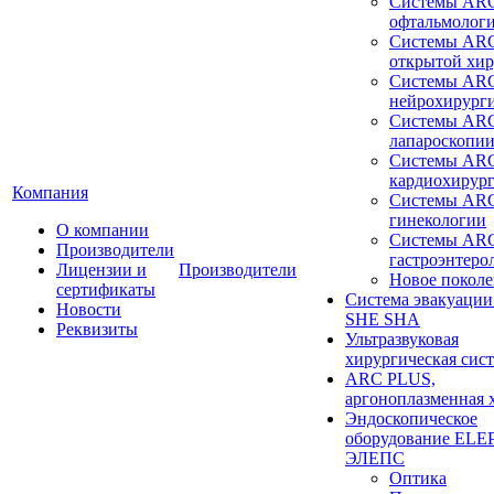
Системы ARC
офтальмолог
Системы ARC
открытой хи
Системы ARC
нейрохирург
Системы ARC
лапароскопи
Системы ARC
кардиохирур
Компания
Системы ARC
гинекологии
О компании
Системы ARC
Производители
гастроэнтеро
Лицензии и
Производители
Новое покол
сертификаты
Система эвакуации
Новости
SHE SHA
Реквизиты
Ультразвуковая
хирургическая сист
ARC PLUS,
аргоноплазменная 
Эндоскопическое
оборудование ELEP
ЭЛЕПС
Оптика