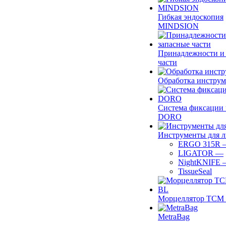
Гибкая эндоскопия
MINDSION
Принадлежности и
части
Обработка инструм
Система фиксации 
DORO
Инструменты для 
ERGO 315R
LIGATOR
—
NightKNIFE
TissueSeal
Морцеллятор ТСМ 
MetraBag