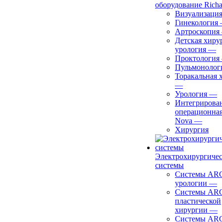
оборудование Richa
Визуализаци
Гинекология
Артроскопия
Детская хиру
урология
—
Проктология
Пульмонолог
Торакальная 
—
Урология
—
Интегрирова
операционная
Nova
—
Хирургия
Электрохирургиче
системы
Системы ARC
урологии
—
Системы ARC
пластической
хирургии
—
Системы ARC