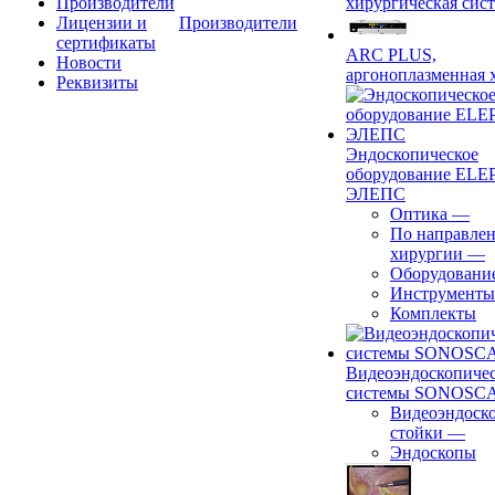
Производители
хирургическая сист
Лицензии и
Производители
сертификаты
ARC PLUS,
Новости
аргоноплазменная 
Реквизиты
Эндоскопическое
оборудование ELEP
ЭЛЕПС
Оптика
—
По направле
хирургии
—
Оборудовани
Инструменты
Комплекты
Видеоэндоскопиче
системы SONOSC
Видеоэндоск
стойки
—
Эндоскопы