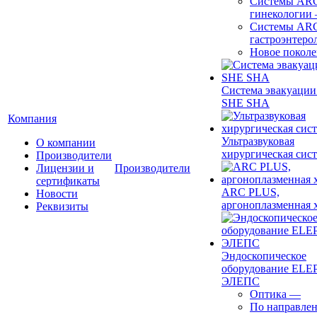
Системы ARC
гинекологии
Системы ARC
гастроэнтеро
Новое покол
Система эвакуации
SHE SHA
Компания
Ультразвуковая
О компании
хирургическая сист
Производители
Лицензии и
Производители
сертификаты
ARC PLUS,
Новости
аргоноплазменная 
Реквизиты
Эндоскопическое
оборудование ELEP
ЭЛЕПС
Оптика
—
По направле