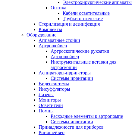
Электрохирургические аппараты
Оптика
Кабели осветительные
Трубки оптические
Стерилизация и дезинфекция
Комплекты
Оборудование
Аппаратные стойки
Артрошейвер
Артроскопические рукоятки
Артрошейвер
Инструментальные вставки для
артроскопии
Аспираторы-ирригаторы
Системы ирригации
Видеосистемы
Инсуффляторы
Лазеры
Мониторы
Осветители
Помпы
Расходные элементы к артропомпе
Системы ирригации
Принадлежности для приборов
Риношейвер