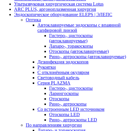
Ультразвуковая хирургическая система Lotus
ARC PLUS, аргоноплазменная хирургия
Эндоскопическое оборудование ELEPS | ЭЛЕПС
Оптика
Автоклавируемые эндоскопы с впаянной
сапфировой линзой
Гистеро-, цистоскопы
(автоклавируемые)
Лапаро-, торакоскопы
Отоскопы (автоклавируемые)
Рино-, артроскопы (автоклавируемые)
Дезинфекция эндоскопов
Рукоятки
С отклонённым окуляром
Световодный кабель
Серия PLAZMA
Гистеро-, цистоскопы
Ларингоскопы
Отоскопы
Рино-, артроскопы
Со встроенным LED источником
Отоскопы LED
Рино-, артроскопы LED
По направлениям хирургии
Лапаро- и торакоскопия