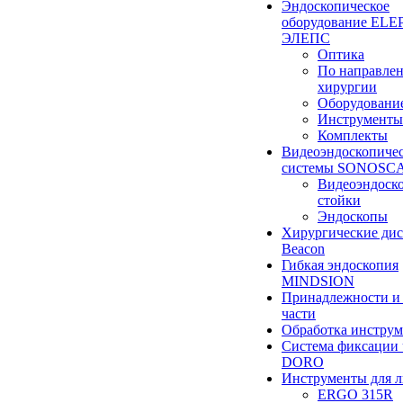
Эндоскопическое
оборудование ELEP
ЭЛЕПС
Оптика
По направле
хирургии
Оборудовани
Инструменты
Комплекты
Видеоэндоскопиче
системы SONOSC
Видеоэндоск
стойки
Эндоскопы
Хирургические ди
Beacon
Гибкая эндоскопия
MINDSION
Принадлежности и
части
Обработка инструм
Система фиксации 
DORO
Инструменты для 
ERGO 315R