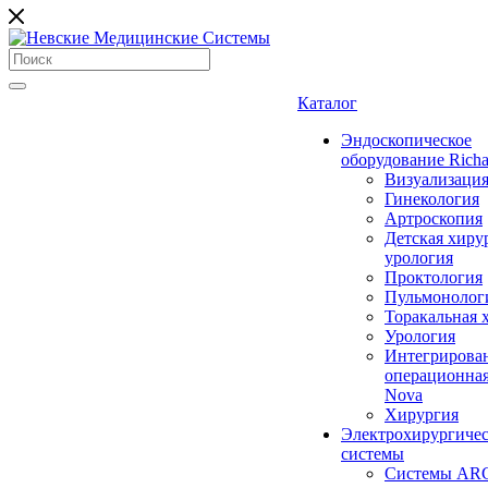
Каталог
Эндоскопическое
оборудование Richa
Визуализаци
Гинекология
Артроскопия
Детская хиру
урология
Проктология
Пульмонолог
Торакальная 
Урология
Интегрирова
операционная
Nova
Хирургия
Электрохирургиче
системы
Системы ARC