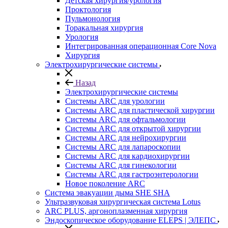
Детская хирургия/урология
Проктология
Пульмонология
Торакальная хирургия
Урология
Интегрированная операционная Core Nova
Хирургия
Электрохирургические системы
Назад
Электрохирургические системы
Системы ARC для урологии
Системы ARC для пластической хирургии
Системы ARC для офтальмологии
Системы ARC для открытой хирургии
Системы ARC для нейрохирургии
Системы ARC для лапароскопии
Системы ARC для кардиохирургии
Системы ARC для гинекологии
Системы ARC для гастроэнтерологии
Новое поколение ARC
Система эвакуации дыма SHE SHA
Ультразвуковая хирургическая система Lotus
ARC PLUS, аргоноплазменная хирургия
Эндоскопическое оборудование ELEPS | ЭЛЕПС