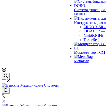
Система фиксации 
DORO
Инструменты для 
ERGO 315R
LIGATOR
—
NightKNIFE
TissueSeal
Морцеллятор ТСМ 
MetraBag