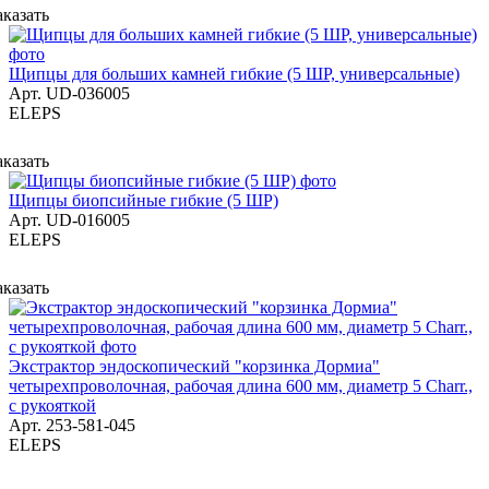
аказать
Щипцы для больших камней гибкие (5 ШР, универсальные)
Арт.
UD-036005
ELEPS
аказать
Щипцы биопсийные гибкие (5 ШР)
Арт.
UD-016005
ELEPS
аказать
Экстрактор эндоскопический "корзинка Дормиа"
четырехпроволочная, рабочая длина 600 мм, диаметр 5 Charr.,
с рукояткой
Арт.
253-581-045
ELEPS