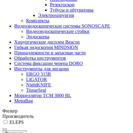
Резектоскоп
Тубусы и обтураторы
Электрохирургия
Комплекты
Видеоэндоскопические системы SONOSCAPE
Видеоэндоскопические стойки
Эндоскопы
Хирургические дисплеи Beacon
Гибкая эндоскопия MINDSION
Принадлежности и запасные части
Обработка инструментов
Система фиксации черепа DORO
Инструменты для лигации
ERGO 315R
LIGATOR
NightKNIFE
TissueSeal
Морцеллятор ТСМ 3000 BL
MetraBag
Фильтр
Производитель
ELEPS