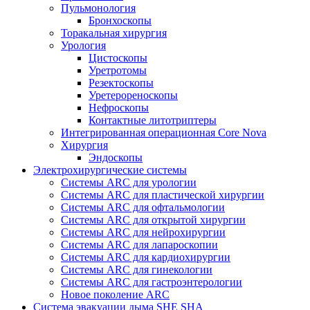
Пульмонология
Бронхоскопы
Торакальная хирургия
Урология
Цистоскопы
Уретротомы
Резектоскопы
Уретерореноскопы
Нефроскопы
Контактные литотриптеры
Интегрированная операционная Core Nova
Хирургия
Эндоскопы
Электрохирургические системы
Системы ARC для урологии
Системы ARC для пластической хирургии
Системы ARC для офтальмологии
Системы ARC для открытой хирургии
Системы ARC для нейрохирургии
Системы ARC для лапароскопии
Системы ARC для кардиохирургии
Системы ARC для гинекологии
Системы ARC для гастроэнтерологии
Новое поколение ARC
Система эвакуации дыма SHE SHA