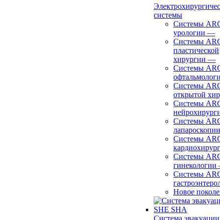
Электрохирургиче
системы
Системы ARC
урологии
—
Системы ARC
пластической
хирургии
—
Системы ARC
офтальмолог
Системы ARC
открытой хи
Системы ARC
нейрохирург
Системы ARC
лапароскопи
Системы ARC
кардиохирур
Системы ARC
гинекологии
Системы ARC
гастроэнтеро
Новое покол
Система эвакуации