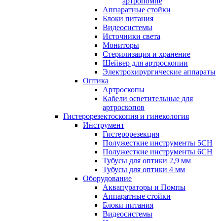
артропомпе
Аппаратные стойки
Блоки питания
Видеосистемы
Источники света
Мониторы
Стерилизация и хранение
Шейвер для артроскопии
Электрохирургические аппараты
Оптика
Артроскопы
Кабели осветительные для
артроскопов
Гистерорезектоскопия и гинекология
Инструмент
Гистерорезекция
Полужесткие инструменты 5CH
Полужесткие инструменты 6CH
Тубусы для оптики 2,9 мм
Тубусы для оптики 4 мм
Оборудование
Аквапураторы и Помпы
Аппаратные стойки
Блоки питания
Видеосистемы