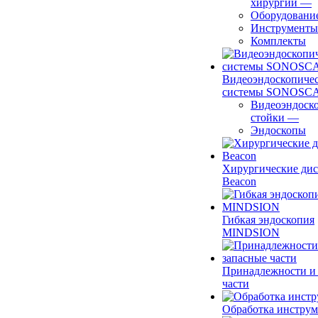
хирургии
—
Оборудовани
Инструменты
Комплекты
Видеоэндоскопиче
системы SONOSC
Видеоэндоск
стойки
—
Эндоскопы
Хирургические ди
Beacon
Гибкая эндоскопия
MINDSION
Принадлежности и
части
Обработка инструм