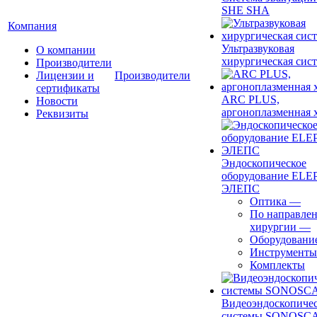
SHE SHA
Компания
Ультразвуковая
О компании
хирургическая сист
Производители
Лицензии и
Производители
сертификаты
ARC PLUS,
Новости
аргоноплазменная 
Реквизиты
Эндоскопическое
оборудование ELEP
ЭЛЕПС
Оптика
—
По направле
хирургии
—
Оборудовани
Инструменты
Комплекты
Видеоэндоскопиче
системы SONOSC