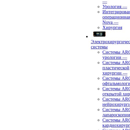
—
Урология
—
Интегрирова
операционная
Nova
—
Хирургия
Электрохирургиче
системы
Системы ARC
урологии
—
Системы ARC
пластической
хирургии
—
Системы ARC
офтальмолог
Системы ARC
открытой хи
Системы ARC
нейрохирург
Системы ARC
лапароскопи
Системы ARC
кардиохирур