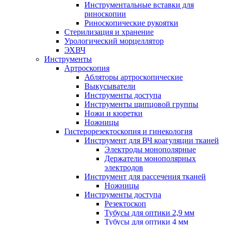
Инструментальные вставки для
риноскопии
Риноскопические рукоятки
Стерилизация и хранение
Урологический морцеллятор
ЭХВЧ
Инструменты
Артроскопия
Абляторы артроскопические
Выкусыватели
Инструменты доступа
Инструменты щипцовой группы
Ножи и кюретки
Ножницы
Гистерорезектоскопия и гинекология
Инструмент для ВЧ коагуляции тканей
Электроды монополярные
Держатели монополярных
электродов
Инструмент для рассечения тканей
Ножницы
Инструменты доступа
Резектоскоп
Тубусы для оптики 2,9 мм
Тубусы для оптики 4 мм