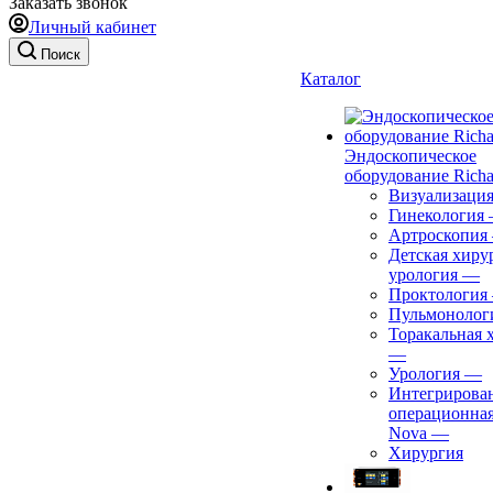
Заказать звонок
Личный кабинет
Поиск
Каталог
Эндоскопическое
оборудование Richa
Визуализаци
Гинекология
Артроскопия
Детская хиру
урология
—
Проктология
Пульмонолог
Торакальная 
—
Урология
—
Интегрирова
операционная
Nova
—
Хирургия