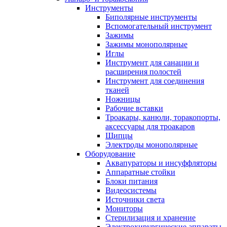
Инструменты
Биполярные инструменты
Вспомогательный инструмент
Зажимы
Зажимы монополярные
Иглы
Инструмент для санации и
расширения полостей
Инструмент для соединения
тканей
Ножницы
Рабочие вставки
Троакары, канюли, торакопорты,
аксессуары для троакаров
Щипцы
Электроды монополярные
Оборудование
Аквапураторы и инсуффляторы
Аппаратные стойки
Блоки питания
Видеосистемы
Источники света
Мониторы
Стерилизация и хранение
Электрохирургические аппараты