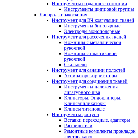
Инструменты создания экспозиции
Инструменты щипцовой группы
Лапаро-, торакоскопия
Инструмент для ВЧ коагуляции тканей
Инструменты биполярные
Электроды монополярные
Инструмент для рассечения тканей
Ножницы с металлической
рукояткой
Ножницы с пластиковой
рукояткой
Скальпели
Инструмент для санации полостей
Аспираторы-ирригаторы
Инструмент для соединения тканей
Инструменты наложения
лигатурного шва
Клипаторы, Эндоклиперы,
Клипсаппликаторы
Клипсы титановые
Инструменты доступа
Вставки переходные, адаптеры
Расширители
Ремонтные комплекты прокладок
для троакаров