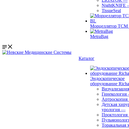
LIGATOR
—
NightKNIFE
TissueSeal
Морцеллятор ТСМ 
MetraBag
Каталог
Эндоскопическое
оборудование Richa
Визуализаци
Гинекология
Артроскопия
Детская хиру
урология
—
Проктология
Пульмонолог
Торакальная 