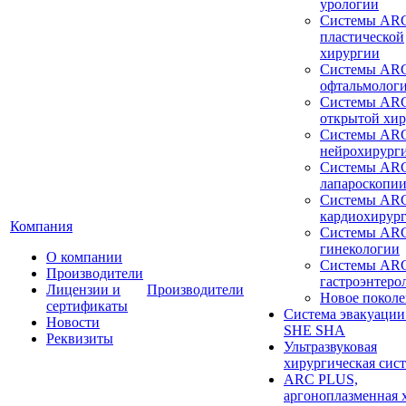
урологии
Системы ARC
пластической
хирургии
Системы ARC
офтальмолог
Системы ARC
открытой хи
Системы ARC
нейрохирург
Системы ARC
лапароскопи
Системы ARC
кардиохирур
Компания
Системы ARC
гинекологии
О компании
Системы ARC
Производители
гастроэнтеро
Лицензии и
Производители
Новое покол
сертификаты
Система эвакуации
Новости
SHE SHA
Реквизиты
Ультразвуковая
хирургическая сист
ARC PLUS,
аргоноплазменная 