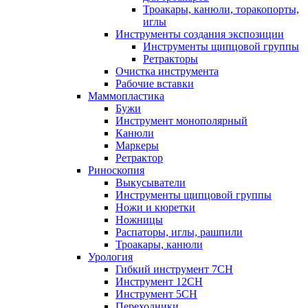
Троакары, канюли, торакопорты,
иглы
Инструменты создания экспозиции
Инструменты щипцовой группы
Ретракторы
Очистка инструмента
Рабочие вставки
Маммопластика
Бужи
Инструмент монополярный
Канюли
Маркеры
Ретрактор
Риноскопия
Выкусыватели
Инструменты щипцовой группы
Ножи и кюретки
Ножницы
Распаторы, иглы, рашпили
Троакары, канюли
Урология
Гибкий инструмент 7CH
Инструмент 12CH
Инструмент 5CH
Переходники