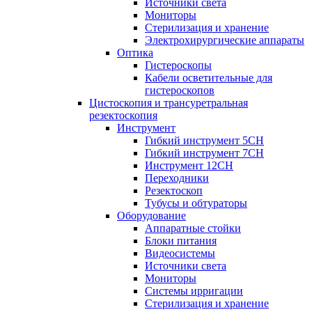
Источники света
Мониторы
Стерилизация и хранение
Электрохирургические аппараты
Оптика
Гистероскопы
Кабели осветительные для
гистероскопов
Цистоскопия и трансуретральная
резектоскопия
Инструмент
Гибкий инструмент 5CH
Гибкий инструмент 7CH
Инструмент 12CH
Переходники
Резектоскоп
Тубусы и обтураторы
Оборудование
Аппаратные стойки
Блоки питания
Видеосистемы
Источники света
Мониторы
Системы ирригации
Стерилизация и хранение