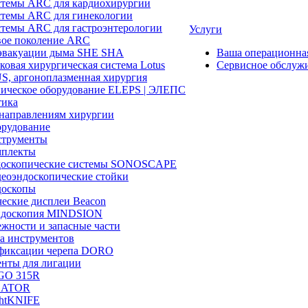
темы ARC для кардиохирургии
темы ARC для гинекологии
темы ARC для гастроэнтерологии
Услуги
ое поколение ARC
эвакуации дыма SHE SHA
Ваша операционн
ковая хирургическая система Lotus
Сервисное обслуж
, аргоноплазменная хирургия
ическое оборудование ELEPS | ЭЛЕПС
ика
направлениям хирургии
рудование
трументы
плекты
доскопические системы SONOSCAPE
еоэндоскопические стойки
оскопы
еские дисплеи Beacon
эндоскопия MINDSION
жности и запасные части
а инструментов
фиксации черепа DORO
нты для лигации
GO 315R
GATOR
htKNIFE