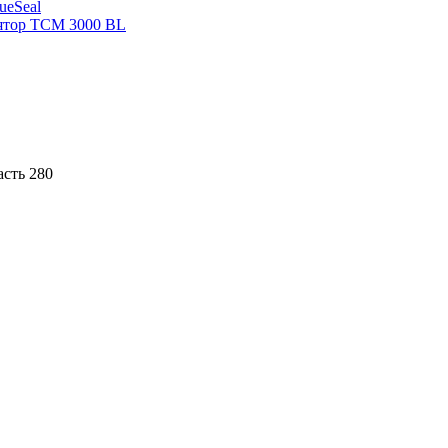
sueSeal
ятор ТСМ 3000 BL
асть 280