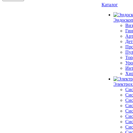
Каталог
Эндоскоп
Виз
Гин
Арт
Дет
Про
Пул
Тор
Уро
Инт
Хир
Электрох
Сис
Сис
Сис
Сис
Сис
Сис
Сис
Сис
Сис