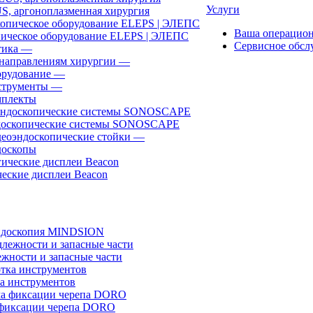
Услуги
, аргоноплазменная хирургия
Ваша операцио
ическое оборудование ELEPS | ЭЛЕПС
Сервисное обсл
ика
—
направлениям хирургии
—
рудование
—
трументы
—
плекты
доскопические системы SONOSCAPE
еоэндоскопические стойки
—
оскопы
еские дисплеи Beacon
эндоскопия MINDSION
жности и запасные части
а инструментов
фиксации черепа DORO