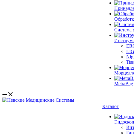
Принадле
Обработк
Система 
Инструме
ER
LI
Nig
Tis
Морцелл
MetraBag
Каталог
Эндоскоп
Виз
Гин