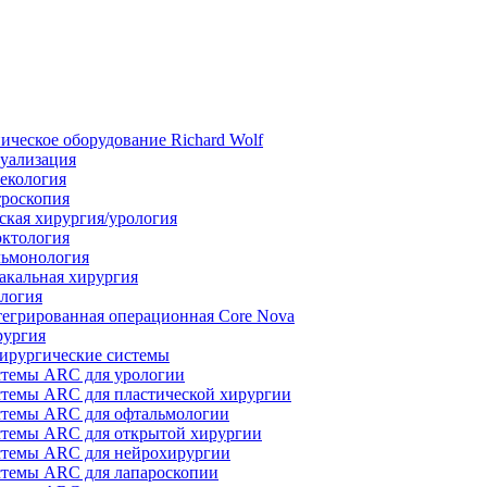
ическое оборудование Richard Wolf
уализация
екология
роскопия
ская хирургия/урология
ктология
ьмонология
акальная хирургия
логия
егрированная операционная Core Nova
ургия
ирургические системы
темы ARC для урологии
темы ARC для пластической хирургии
темы ARC для офтальмологии
темы ARC для открытой хирургии
темы ARC для нейрохирургии
темы ARC для лапароскопии