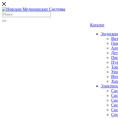
Каталог
Эндоскоп
Виз
Гин
Арт
Дет
Про
Пул
Тор
Уро
Инт
Хир
Электрох
Сис
Сис
Сис
Сис
Сис
Сис