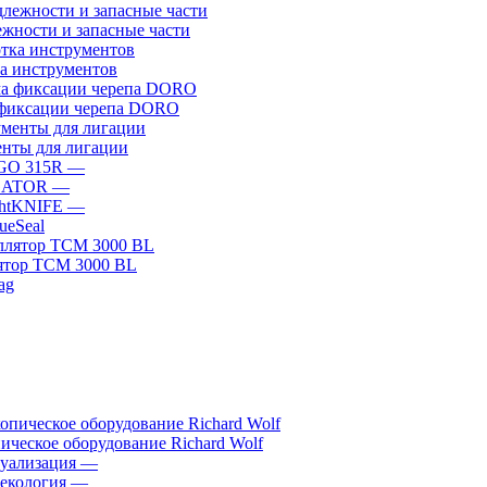
жности и запасные части
а инструментов
фиксации черепа DORO
нты для лигации
GO 315R
—
GATOR
—
htKNIFE
—
sueSeal
ятор ТСМ 3000 BL
ическое оборудование Richard Wolf
уализация
—
екология
—