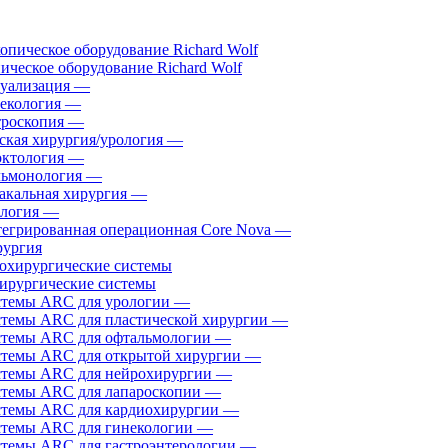
ическое оборудование Richard Wolf
уализация
—
екология
—
роскопия
—
ская хирургия/урология
—
ктология
—
ьмонология
—
акальная хирургия
—
логия
—
егрированная операционная Core Nova
—
ургия
ирургические системы
темы ARC для урологии
—
темы ARC для пластической хирургии
—
темы ARC для офтальмологии
—
темы ARC для открытой хирургии
—
темы ARC для нейрохирургии
—
темы ARC для лапароскопии
—
темы ARC для кардиохирургии
—
темы ARC для гинекологии
—
темы ARC для гастроэнтерологии
—