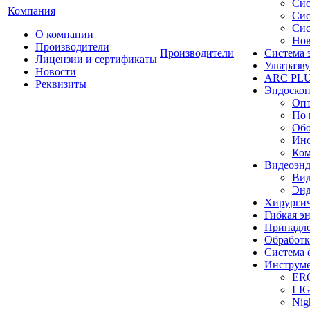
Сис
Компания
Сис
Сис
О компании
Нов
Производители
Производители
Система 
Лицензии и сертификаты
Ультразву
Новости
ARC PLUS
Реквизиты
Эндоскоп
Опт
По 
Обо
Инс
Ком
Видеоэн
Вид
Энд
Хирургич
Гибкая 
Принадле
Обработк
Система 
Инструме
ER
LI
Nig