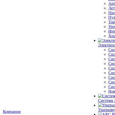
Арт
Дет
Про
Пул
Тор
Уро
Инт
Хир
Электрох
Сис
Сис
Сис
Сис
Сис
Сис
Сис
Сис
Сис
Нов
Система 
Ультразву
Компания