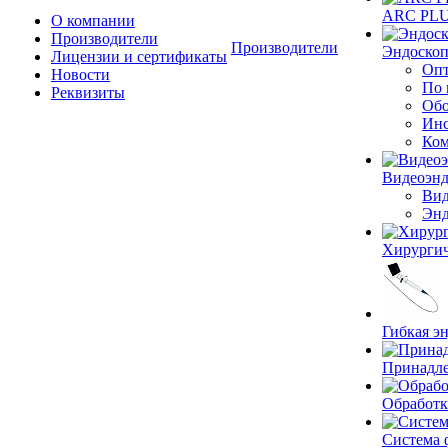
ARC PLUS
О компании
Производители
Производители
Эндоскоп
Лицензии и сертификаты
Опт
Новости
По 
Реквизиты
Обо
Инс
Ком
Видеоэн
Вид
Энд
Хирургич
Гибкая 
Принадле
Обработк
Система 