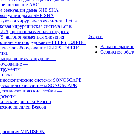
ое поколение ARC
эвакуации дыма SHE SHA
ковая хирургическая система Lotus
Услуги
, аргоноплазменная хирургия
Ваша операцио
ическое оборудование ELEPS | ЭЛЕПС
Сервисное обсл
ика
—
направлениям хирургии
—
рудование
—
трументы
—
плекты
доскопические системы SONOSCAPE
еоэндоскопические стойки
—
оскопы
еские дисплеи Beacon
эндоскопия MINDSION