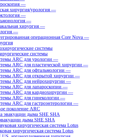
роскопия
—
ская хирургия/урология
—
ктология
—
ьмонология
—
акальная хирургия
—
логия
—
егрированная операционная Core Nova
—
ургия
ирургические системы
темы ARC для урологии
—
темы ARC для пластической хирургии
—
темы ARC для офтальмологии
—
темы ARC для открытой хирургии
—
темы ARC для нейрохирургии
—
темы ARC для лапароскопии
—
темы ARC для кардиохирургии
—
темы ARC для гинекологии
—
темы ARC для гастроэнтерологии
—
ое поколение ARC
эвакуации дыма SHE SHA
ковая хирургическая система Lotus