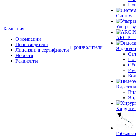
Нов
Система 
Ультразву
Компания
ARC PLUS
О компании
Производители
Производители
Эндоскоп
Лицензии и сертификаты
Опт
Новости
По 
Реквизиты
Обо
Инс
Ком
Видеоэн
Вид
Энд
Хирургич
Гибкая 