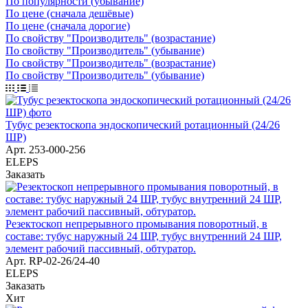
По популярности (убывание)
По цене (сначала дешёвые)
По цене (сначала дорогие)
По свойству "Производитель" (возрастание)
По свойству "Производитель" (убывание)
По свойству "Производитель" (возрастание)
По свойству "Производитель" (убывание)
Тубус резектоскопа эндоскопический ротационный (24/26
ШР)
Арт.
253-000-256
ELEPS
Заказать
Резектоскоп непрерывного промывания поворотный, в
составе: тубус наружный 24 ШР, тубус внутренний 24 ШР,
элемент рабочий пассивный, обтуратор.
Арт.
RP-02-26/24-40
ELEPS
Заказать
Хит