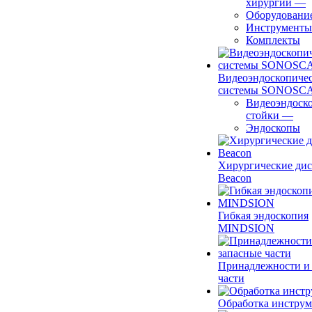
хирургии
—
Оборудовани
Инструменты
Комплекты
Видеоэндоскопиче
системы SONOSC
Видеоэндоск
стойки
—
Эндоскопы
Хирургические ди
Beacon
Гибкая эндоскопия
MINDSION
Принадлежности и
части
Обработка инструм