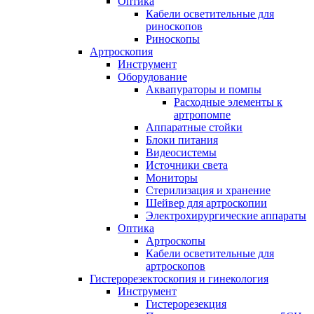
Оптика
Кабели осветительные для
риноскопов
Риноскопы
Артроскопия
Инструмент
Оборудование
Аквапураторы и помпы
Расходные элементы к
артропомпе
Аппаратные стойки
Блоки питания
Видеосистемы
Источники света
Мониторы
Стерилизация и хранение
Шейвер для артроскопии
Электрохирургические аппараты
Оптика
Артроскопы
Кабели осветительные для
артроскопов
Гистерорезектоскопия и гинекология
Инструмент
Гистерорезекция