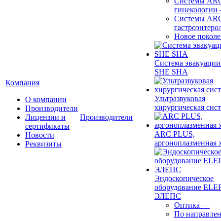
Системы ARC
гинекологии
Системы ARC
гастроэнтеро
Новое покол
Система эвакуации
SHE SHA
Компания
Ультразвуковая
О компании
хирургическая сист
Производители
Лицензии и
Производители
сертификаты
ARC PLUS,
Новости
аргоноплазменная 
Реквизиты
Эндоскопическое
оборудование ELEP
ЭЛЕПС
Оптика
—
По направле