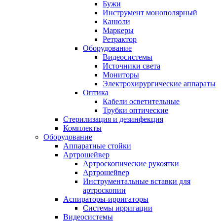
Бужи
Инструмент монополярный
Канюли
Маркеры
Ретрактор
Оборудование
Видеосистемы
Источники света
Мониторы
Электрохирургические аппараты
Оптика
Кабели осветительные
Трубки оптические
Стерилизация и дезинфекция
Комплекты
Оборудование
Аппаратные стойки
Артрошейвер
Артроскопические рукоятки
Артрошейвер
Инструментальные вставки для
артроскопии
Аспираторы-ирригаторы
Системы ирригации
Видеосистемы