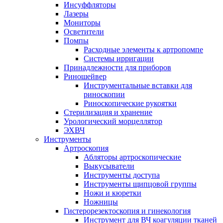
Инсуффляторы
Лазеры
Мониторы
Осветители
Помпы
Расходные элементы к артропомпе
Системы ирригации
Принадлежности для приборов
Риношейвер
Инструментальные вставки для
риноскопии
Риноскопические рукоятки
Стерилизация и хранение
Урологический морцеллятор
ЭХВЧ
Инструменты
Артроскопия
Абляторы артроскопические
Выкусыватели
Инструменты доступа
Инструменты щипцовой группы
Ножи и кюретки
Ножницы
Гистерорезектоскопия и гинекология
Инструмент для ВЧ коагуляции тканей