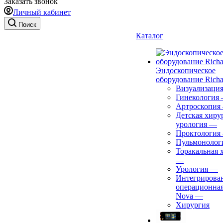
Заказать звонок
Личный кабинет
Поиск
Каталог
Эндоскопическое
оборудование Richa
Визуализаци
Гинекология
Артроскопия
Детская хиру
урология
—
Проктология
Пульмонолог
Торакальная 
—
Урология
—
Интегрирова
операционная
Nova
—
Хирургия