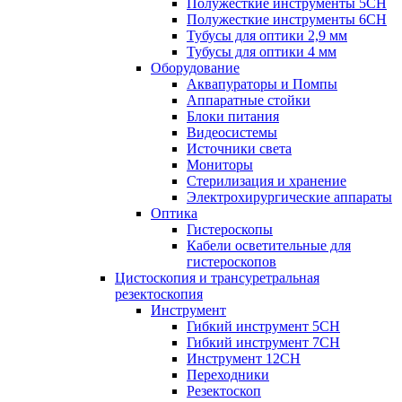
Полужесткие инструменты 5CH
Полужесткие инструменты 6CH
Тубусы для оптики 2,9 мм
Тубусы для оптики 4 мм
Оборудование
Аквапураторы и Помпы
Аппаратные стойки
Блоки питания
Видеосистемы
Источники света
Мониторы
Стерилизация и хранение
Электрохирургические аппараты
Оптика
Гистероскопы
Кабели осветительные для
гистероскопов
Цистоскопия и трансуретральная
резектоскопия
Инструмент
Гибкий инструмент 5CH
Гибкий инструмент 7CH
Инструмент 12CH
Переходники
Резектоскоп