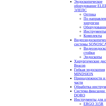
Эндоскопическое
оборудование ELEP
ЭЛЕПС
Оптика
По направле
хирургии
Оборудовани
Инструменты
Комплекты
Видеоэндоскопиче
системы SONOSC
Видеоэндоск
стойки
Эндоскопы
Хирургические ди
Beacon
Гибкая эндоскопия
MINDSION
Принадлежности и
части
Обработка инструм
Система фиксации 
DORO
Инструменты для 
ERGO 315R