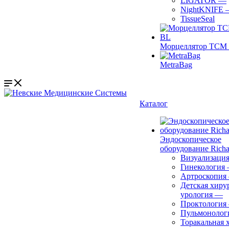
LIGATOR
—
NightKNIFE
TissueSeal
Морцеллятор ТСМ 
MetraBag
Каталог
Эндоскопическое
оборудование Richa
Визуализаци
Гинекология
Артроскопия
Детская хиру
урология
—
Проктология
Пульмонолог
Торакальная 