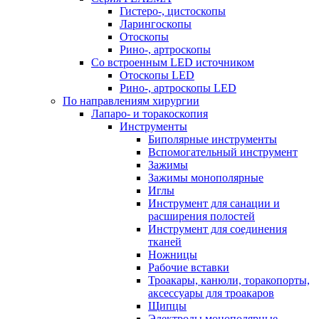
Гистеро-, цистоскопы
Ларингоскопы
Отоскопы
Рино-, артроскопы
Со встроенным LED источником
Отоскопы LED
Рино-, артроскопы LED
По направлениям хирургии
Лапаро- и торакоскопия
Инструменты
Биполярные инструменты
Вспомогательный инструмент
Зажимы
Зажимы монополярные
Иглы
Инструмент для санации и
расширения полостей
Инструмент для соединения
тканей
Ножницы
Рабочие вставки
Троакары, канюли, торакопорты,
аксессуары для троакаров
Щипцы
Электроды монополярные