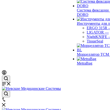
Система фиксации 
DORO
Инструменты для 
ERGO 315R
LIGATOR
—
NightKNIFE
TissueSeal
Морцеллятор ТСМ 
MetraBag