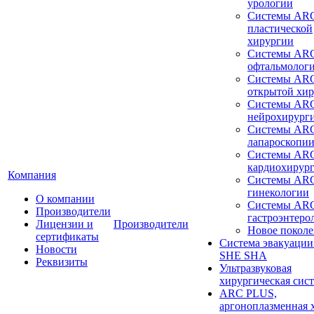
урологии
Системы ARC
пластической
хирургии
Системы ARC
офтальмолог
Системы ARC
открытой хи
Системы ARC
нейрохирург
Системы ARC
лапароскопи
Системы ARC
кардиохирур
Компания
Системы ARC
гинекологии
О компании
Системы ARC
Производители
гастроэнтеро
Лицензии и
Производители
Новое покол
сертификаты
Система эвакуации
Новости
SHE SHA
Реквизиты
Ультразвуковая
хирургическая сист
ARC PLUS,
аргоноплазменная 