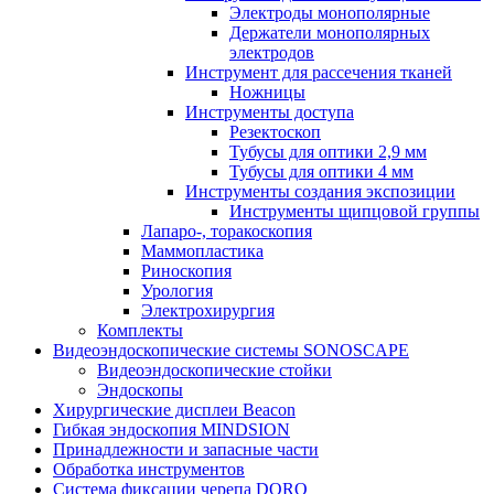
Электроды монополярные
Держатели монополярных
электродов
Инструмент для рассечения тканей
Ножницы
Инструменты доступа
Резектоскоп
Тубусы для оптики 2,9 мм
Тубусы для оптики 4 мм
Инструменты создания экспозиции
Инструменты щипцовой группы
Лапаро-, торакоскопия
Маммопластика
Риноскопия
Урология
Электрохирургия
Комплекты
Видеоэндоскопические системы SONOSCAPE
Видеоэндоскопические стойки
Эндоскопы
Хирургические дисплеи Beacon
Гибкая эндоскопия MINDSION
Принадлежности и запасные части
Обработка инструментов
Система фиксации черепа DORO