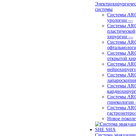
Электрохирургиче
системы
Системы ARC
урологии
—
Системы ARC
пластической
хирургии
—
Системы ARC
офтальмолог
Системы ARC
открытой хи
Системы ARC
нейрохирург
Системы ARC
лапароскопи
Системы ARC
кардиохирур
Системы ARC
гинекологии
Системы ARC
гастроэнтеро
Новое покол
Система эвакуации