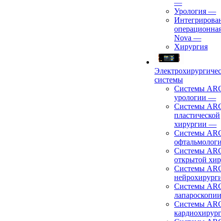
—
Урология
—
Интегрирова
операционная
Nova
—
Хирургия
Электрохирургиче
системы
Системы ARC
урологии
—
Системы ARC
пластической
хирургии
—
Системы ARC
офтальмолог
Системы ARC
открытой хи
Системы ARC
нейрохирург
Системы ARC
лапароскопи
Системы ARC
кардиохирур