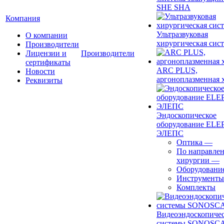
SHE SHA
Компания
Ультразвуковая
О компании
хирургическая сист
Производители
Лицензии и
Производители
сертификаты
ARC PLUS,
Новости
аргоноплазменная 
Реквизиты
Эндоскопическое
оборудование ELEP
ЭЛЕПС
Оптика
—
По направле
хирургии
—
Оборудовани
Инструменты
Комплекты
Видеоэндоскопиче
системы SONOSC