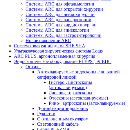
Системы ARC для офтальмологии
Системы ARC для открытой хирургии
Системы ARC для нейрохирургии
Системы ARC для лапароскопии
Системы ARC для кардиохирургии
Системы ARC для гинекологии
Системы ARC для гастроэнтерологии
Новое поколение ARC
Система эвакуации дыма SHE SHA
Ультразвуковая хирургическая система Lotus
ARC PLUS, аргоноплазменная хирургия
Эндоскопическое оборудование ELEPS | ЭЛЕПС
Оптика
Автоклавируемые эндоскопы с впаянной
сапфировой линзой
Гистеро-, цистоскопы
(автоклавируемые)
Лапаро-, торакоскопы
Отоскопы (автоклавируемые)
Рино-, артроскопы (автоклавируемые)
Дезинфекция эндоскопов
Рукоятки
С отклонённым окуляром
Световодный кабель
Серия PLAZMA