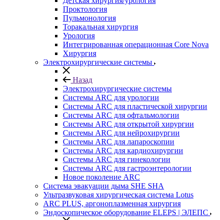
Детская хирургия/урология
Проктология
Пульмонология
Торакальная хирургия
Урология
Интегрированная операционная Core Nova
Хирургия
Электрохирургические системы
Назад
Электрохирургические системы
Системы ARC для урологии
Системы ARC для пластической хирургии
Системы ARC для офтальмологии
Системы ARC для открытой хирургии
Системы ARC для нейрохирургии
Системы ARC для лапароскопии
Системы ARC для кардиохирургии
Системы ARC для гинекологии
Системы ARC для гастроэнтерологии
Новое поколение ARC
Система эвакуации дыма SHE SHA
Ультразвуковая хирургическая система Lotus
ARC PLUS, аргоноплазменная хирургия
Эндоскопическое оборудование ELEPS | ЭЛЕПС