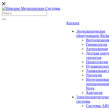
Каталог
Эндоскопическое
оборудование Richa
Визуализаци
Гинекология
Артроскопия
Детская хиру
урология
Проктология
Пульмонолог
Торакальная 
Урология
Интегрирова
операционная
Nova
Хирургия
Электрохирургиче
системы
Системы ARC