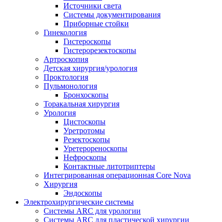
Источники света
Системы документирования
Приборные стойки
Гинекология
Гистероскопы
Гистерорезектоскопы
Артроскопия
Детская хирургия/урология
Проктология
Пульмонология
Бронхоскопы
Торакальная хирургия
Урология
Цистоскопы
Уретротомы
Резектоскопы
Уретерореноскопы
Нефроскопы
Контактные литотриптеры
Интегрированная операционная Core Nova
Хирургия
Эндоскопы
Электрохирургические системы
Системы ARC для урологии
Системы ARC для пластической хирургии