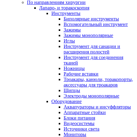
По направлениям хирургии
Лапаро- и торакоскопия
Инструменты
Биполярные инструменты
Вспомогательный инструмент
Зажимы
Зажимы монополярные
Иглы
Инструмент для санации и
расширения полостей
Инструмент для соединения
тканей
Ножницы
Рабочие вставки
Троакары, канюли, торакопорты,
аксессуары для троакаров
Щипцы
Электроды монополярные
Оборудование
Аквапураторы и инсуффляторы
Аппаратные стойки
Блоки питания
Видеосистемы
Источники света
Мониторы