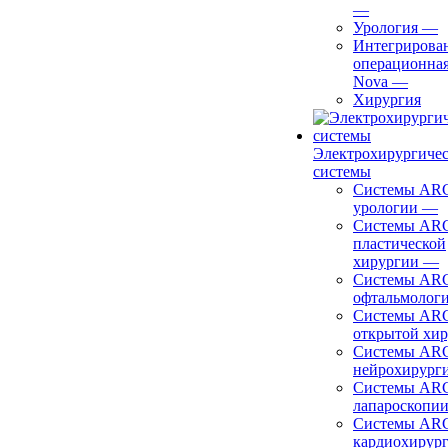
—
Урология
—
Интегрирова
операционная
Nova
—
Хирургия
Электрохирургиче
системы
Системы ARC
урологии
—
Системы ARC
пластической
хирургии
—
Системы ARC
офтальмолог
Системы ARC
открытой хи
Системы ARC
нейрохирург
Системы ARC
лапароскопи
Системы ARC
кардиохирур