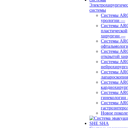
Электрохирургиче
системы
Системы ARC
урологии
—
Системы ARC
пластической
хирургии
—
Системы ARC
офтальмолог
Системы ARC
открытой хи
Системы ARC
нейрохирург
Системы ARC
лапароскопи
Системы ARC
кардиохирур
Системы ARC
гинекологии
Системы ARC
гастроэнтеро
Новое покол