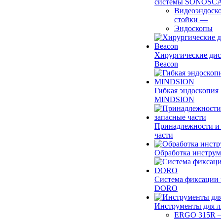
системы SONOSC
Видеоэндоск
стойки
—
Эндоскопы
Хирургические ди
Beacon
Гибкая эндоскопия
MINDSION
Принадлежности и
части
Обработка инструм
Система фиксации 
DORO
Инструменты для 
ERGO 315R