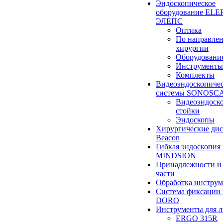
Эндоскопическое
оборудование ELEP
ЭЛЕПС
Оптика
По направле
хирургии
Оборудовани
Инструменты
Комплекты
Видеоэндоскопиче
системы SONOSC
Видеоэндоск
стойки
Эндоскопы
Хирургические ди
Beacon
Гибкая эндоскопия
MINDSION
Принадлежности и
части
Обработка инструм
Система фиксации 
DORO
Инструменты для 
ERGO 315R