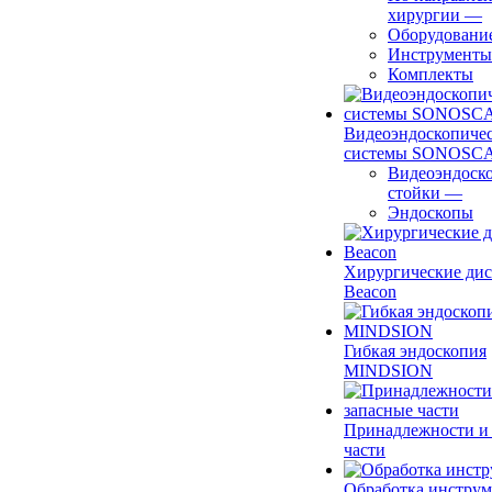
хирургии
—
Оборудовани
Инструменты
Комплекты
Видеоэндоскопиче
системы SONOSC
Видеоэндоск
стойки
—
Эндоскопы
Хирургические ди
Beacon
Гибкая эндоскопия
MINDSION
Принадлежности и
части
Обработка инструм