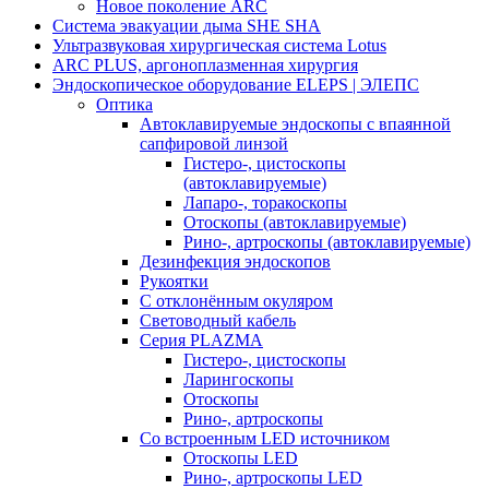
Новое поколение ARC
Система эвакуации дыма SHE SHA
Ультразвуковая хирургическая система Lotus
ARC PLUS, аргоноплазменная хирургия
Эндоскопическое оборудование ELEPS | ЭЛЕПС
Оптика
Автоклавируемые эндоскопы с впаянной
сапфировой линзой
Гистеро-, цистоскопы
(автоклавируемые)
Лапаро-, торакоскопы
Отоскопы (автоклавируемые)
Рино-, артроскопы (автоклавируемые)
Дезинфекция эндоскопов
Рукоятки
С отклонённым окуляром
Световодный кабель
Серия PLAZMA
Гистеро-, цистоскопы
Ларингоскопы
Отоскопы
Рино-, артроскопы
Со встроенным LED источником
Отоскопы LED
Рино-, артроскопы LED