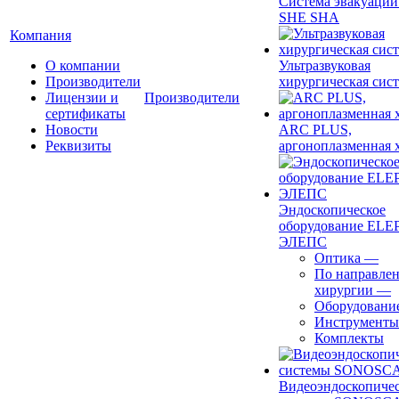
Система эвакуации
SHE SHA
Компания
О компании
Ультразвуковая
Производители
хирургическая сист
Лицензии и
Производители
сертификаты
Новости
ARC PLUS,
Реквизиты
аргоноплазменная 
Эндоскопическое
оборудование ELEP
ЭЛЕПС
Оптика
—
По направле
хирургии
—
Оборудовани
Инструменты
Комплекты
Видеоэндоскопиче