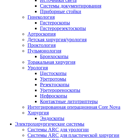
Источники света
Системы документирования
Приборные стойки
Гинекология
Гистероскопы
Гистерорезектоскопы
Артроскопия
Детская хирургия/урология
Проктология
Пульмонология
Бронхоскопы
Торакальная хирургия
Урология
Цистоскопы
Уретротомы
Резектоскопы
Уретерореноскопы
Нефроскопы
Контактные литотриптеры
Интегрированная операционная Core Nova
Хирургия
Эндоскопы
Электрохирургические системы
Системы ARC для урологии
Системы ARC для пластической хирургии