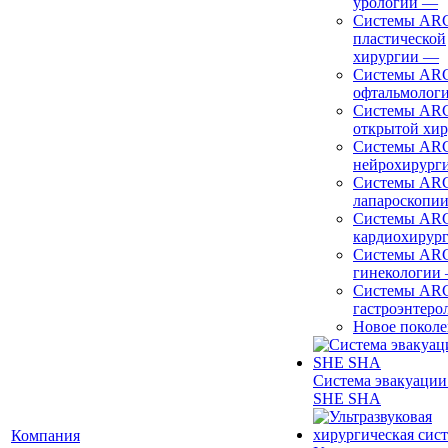
урологии
—
Системы ARC
пластической
хирургии
—
Системы ARC
офтальмолог
Системы ARC
открытой хи
Системы ARC
нейрохирург
Системы ARC
лапароскопи
Системы ARC
кардиохирур
Системы ARC
гинекологии
Системы ARC
гастроэнтеро
Новое покол
Система эвакуации
SHE SHA
Компания