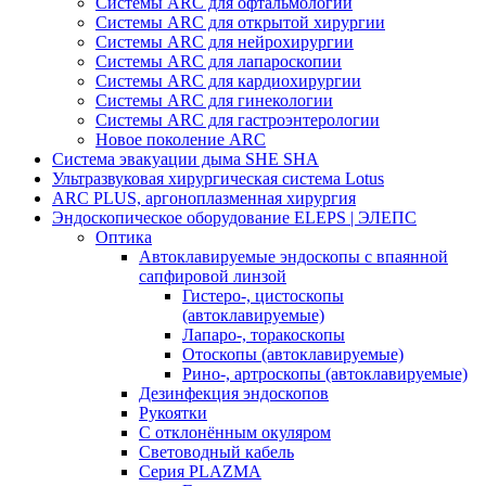
Системы ARC для офтальмологии
Системы ARC для открытой хирургии
Системы ARC для нейрохирургии
Системы ARC для лапароскопии
Системы ARC для кардиохирургии
Системы ARC для гинекологии
Системы ARC для гастроэнтерологии
Новое поколение ARC
Система эвакуации дыма SHE SHA
Ультразвуковая хирургическая система Lotus
ARC PLUS, аргоноплазменная хирургия
Эндоскопическое оборудование ELEPS | ЭЛЕПС
Оптика
Автоклавируемые эндоскопы с впаянной
сапфировой линзой
Гистеро-, цистоскопы
(автоклавируемые)
Лапаро-, торакоскопы
Отоскопы (автоклавируемые)
Рино-, артроскопы (автоклавируемые)
Дезинфекция эндоскопов
Рукоятки
С отклонённым окуляром
Световодный кабель
Серия PLAZMA