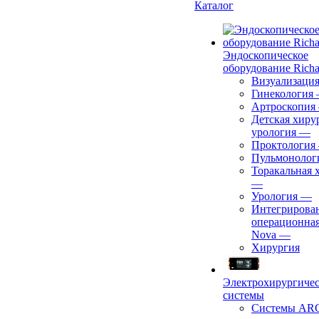
Каталог
Эндоскопическое
оборудование Richa
Визуализаци
Гинекология
Артроскопия
Детская хиру
урология
—
Проктология
Пульмонолог
Торакальная 
—
Урология
—
Интегрирова
операционная
Nova
—
Хирургия
Электрохирургиче
системы
Системы ARC