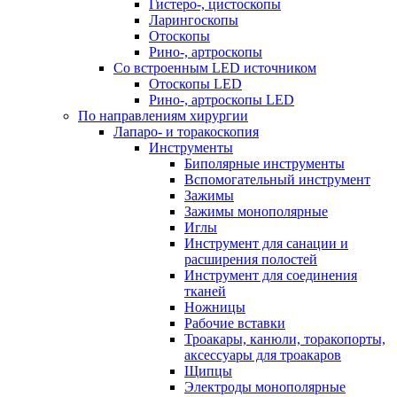
Гистеро-, цистоскопы
Ларингоскопы
Отоскопы
Рино-, артроскопы
Со встроенным LED источником
Отоскопы LED
Рино-, артроскопы LED
По направлениям хирургии
Лапаро- и торакоскопия
Инструменты
Биполярные инструменты
Вспомогательный инструмент
Зажимы
Зажимы монополярные
Иглы
Инструмент для санации и
расширения полостей
Инструмент для соединения
тканей
Ножницы
Рабочие вставки
Троакары, канюли, торакопорты,
аксессуары для троакаров
Щипцы
Электроды монополярные