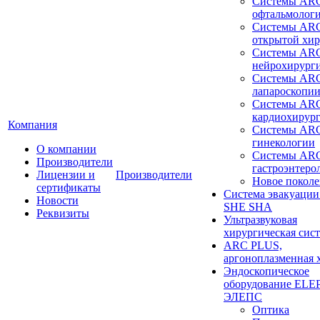
Системы ARC
офтальмолог
Системы ARC
открытой хи
Системы ARC
нейрохирург
Системы ARC
лапароскопи
Системы ARC
кардиохирур
Компания
Системы ARC
гинекологии
О компании
Системы ARC
Производители
гастроэнтеро
Лицензии и
Производители
Новое покол
сертификаты
Система эвакуации
Новости
SHE SHA
Реквизиты
Ультразвуковая
хирургическая сист
ARC PLUS,
аргоноплазменная 
Эндоскопическое
оборудование ELEP
ЭЛЕПС
Оптика