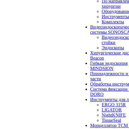
По направле
хирургии
Оборудовани
Инструменты
Комплекты
Видеоэндоскопиче
системы SONOSC
Видеоэндоск
стойки
Эндоскопы
Хирургические ди
Beacon
Гибкая эндоскопия
MINDSION
Принадлежности и
части
Обработка инструм
Система фиксации 
DORO
Инструменты для 
ERGO 315R
LIGATOR
NightKNIFE
TissueSeal
Морцеллятор ТСМ 