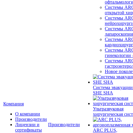
офтальмолог
Системы ARC
открытой хи
Системы ARC
нейрохирург
Системы ARC
лапароскопи
Системы ARC
кардиохирур
Системы ARC
гинекологии
Системы ARC
гастроэнтеро
Новое покол
Система эвакуации
SHE SHA
Компания
Ультразвуковая
О компании
хирургическая сист
Производители
Лицензии и
Производители
сертификаты
ARC PLUS,