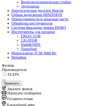
Видеоэндоскопические стойки
Эндоскопы
Хирургические дисплеи Beacon
Гибкая эндоскопия MINDSION
Принадлежности и запасные части
Обработка инструментов
Система фиксации черепа DORO
Инструменты для лигации
ERGO 315R
LIGATOR
NightKNIFE
TissueSeal
Морцеллятор ТСМ 3000 BL
MetraBag
Фильтр
Производитель
ELEPS
Применить
Заказать звонок
Написать сообщение
Оставить отзыв
Ближайший офис