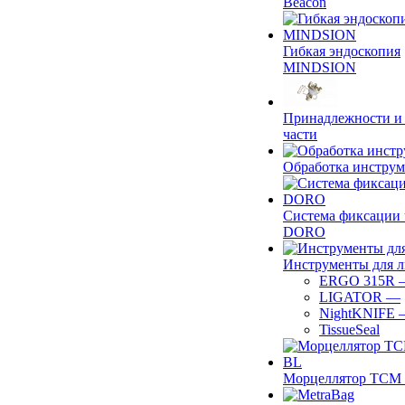
Beacon
Гибкая эндоскопия
MINDSION
Принадлежности и
части
Обработка инструм
Система фиксации 
DORO
Инструменты для 
ERGO 315R
LIGATOR
—
NightKNIFE
TissueSeal
Морцеллятор ТСМ 