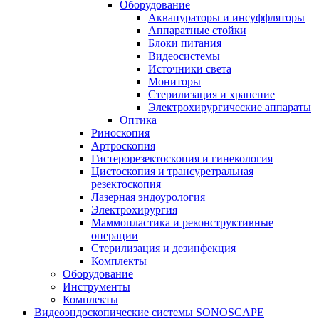
Оборудование
Аквапураторы и инсуффляторы
Аппаратные стойки
Блоки питания
Видеосистемы
Источники света
Мониторы
Стерилизация и хранение
Электрохирургические аппараты
Оптика
Риноскопия
Артроскопия
Гистерорезектоскопия и гинекология
Цистоскопия и трансуретральная
резектоскопия
Лазерная эндоурология
Электрохирургия
Маммопластика и реконструктивные
операции
Стерилизация и дезинфекция
Комплекты
Оборудование
Инструменты
Комплекты
Видеоэндоскопические системы SONOSCAPE