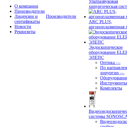
Ультразвуковая
О компании
хирургическая сист
Производители
Лицензии и
Производители
сертификаты
ARC PLUS,
Новости
аргоноплазменная 
Реквизиты
Эндоскопическое
оборудование ELEP
ЭЛЕПС
Оптика
—
По направле
хирургии
—
Оборудовани
Инструменты
Комплекты
Видеоэндоскопиче
системы SONOSC
Видеоэндоск
стойки
—