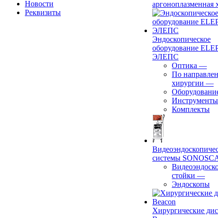
Новости
аргоноплазменная 
Реквизиты
Эндоскопическое
оборудование ELEP
ЭЛЕПС
Оптика
—
По направле
хирургии
—
Оборудовани
Инструменты
Комплекты
Видеоэндоскопиче
системы SONOSC
Видеоэндоск
стойки
—
Эндоскопы
Хирургические ди