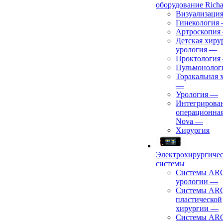
оборудование Richa
Визуализаци
Гинекология
Артроскопия
Детская хиру
урология
—
Проктология
Пульмонолог
Торакальная 
—
Урология
—
Интегрирова
операционная
Nova
—
Хирургия
Электрохирургиче
системы
Системы ARC
урологии
—
Системы ARC
пластической
хирургии
—
Системы ARC