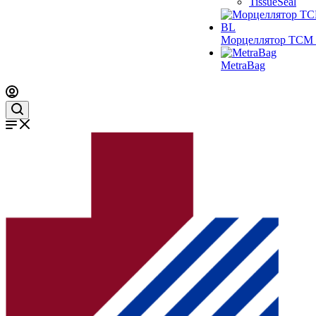
TissueSeal
Морцеллятор ТСМ 
MetraBag