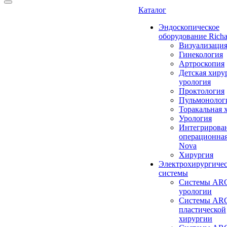
Каталог
Эндоскопическое
оборудование Richa
Визуализаци
Гинекология
Артроскопия
Детская хиру
урология
Проктология
Пульмонолог
Торакальная 
Урология
Интегрирова
операционная
Nova
Хирургия
Электрохирургиче
системы
Системы ARC
урологии
Системы ARC
пластической
хирургии