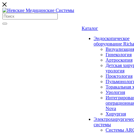
Каталог
Эндоскопическое
оборудование Richa
Визуализаци
Гинекология
Артроскопия
Детская хиру
урология
Проктология
Пульмонолог
Торакальная 
Урология
Интегрирова
операционная
Nova
Хирургия
Электрохирургиче
системы
Системы ARC