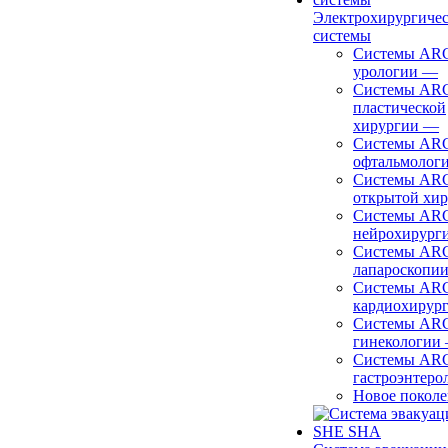
Электрохирургиче
системы
Системы ARC
урологии
—
Системы ARC
пластической
хирургии
—
Системы ARC
офтальмолог
Системы ARC
открытой хи
Системы ARC
нейрохирург
Системы ARC
лапароскопи
Системы ARC
кардиохирур
Системы ARC
гинекологии
Системы ARC
гастроэнтеро
Новое покол