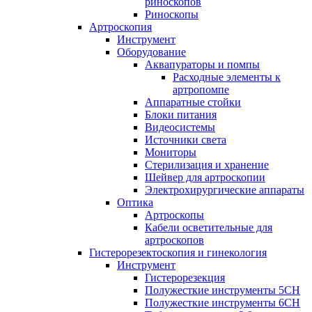
риноскопов
Риноскопы
Артроскопия
Инструмент
Оборудование
Аквапураторы и помпы
Расходные элементы к
артропомпе
Аппаратные стойки
Блоки питания
Видеосистемы
Источники света
Мониторы
Стерилизация и хранение
Шейвер для артроскопии
Электрохирургические аппараты
Оптика
Артроскопы
Кабели осветительные для
артроскопов
Гистерорезектоскопия и гинекология
Инструмент
Гистерорезекция
Полужесткие инструменты 5CH
Полужесткие инструменты 6CH