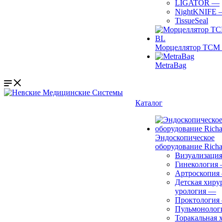
LIGATOR
—
NightKNIFE
TissueSeal
Морцеллятор ТСМ 
MetraBag
Каталог
Эндоскопическое
оборудование Richa
Визуализаци
Гинекология
Артроскопия
Детская хиру
урология
—
Проктология
Пульмонолог
Торакальная 