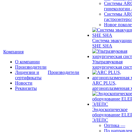
Системы ARC
гинекологии
Системы ARC
гастроэнтеро
Новое покол
Система эвакуации
SHE SHA
Компания
О компании
Ультразвуковая
Производители
хирургическая сист
Лицензии и
Производители
сертификаты
Новости
ARC PLUS,
Реквизиты
аргоноплазменная 
Эндоскопическое
оборудование ELEP
ЭЛЕПС
Оптика
—
По направле