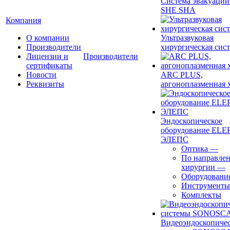
Система эвакуации
SHE SHA
Компания
О компании
Ультразвуковая
Производители
хирургическая сист
Лицензии и
Производители
сертификаты
Новости
ARC PLUS,
Реквизиты
аргоноплазменная 
Эндоскопическое
оборудование ELEP
ЭЛЕПС
Оптика
—
По направле
хирургии
—
Оборудовани
Инструменты
Комплекты
Видеоэндоскопиче