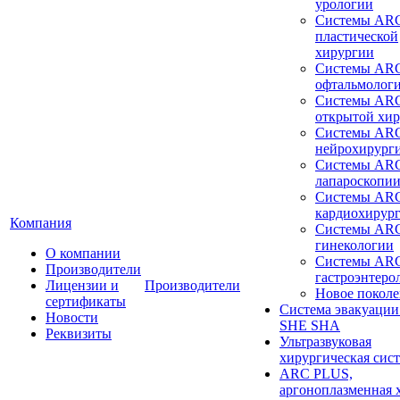
урологии
Системы ARC
пластической
хирургии
Системы ARC
офтальмолог
Системы ARC
открытой хи
Системы ARC
нейрохирург
Системы ARC
лапароскопи
Системы ARC
кардиохирур
Компания
Системы ARC
гинекологии
О компании
Системы ARC
Производители
гастроэнтеро
Лицензии и
Производители
Новое покол
сертификаты
Система эвакуации
Новости
SHE SHA
Реквизиты
Ультразвуковая
хирургическая сист
ARC PLUS,
аргоноплазменная 