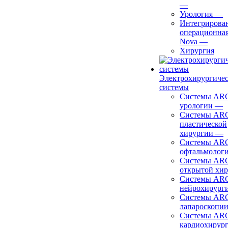
—
Урология
—
Интегрирова
операционная
Nova
—
Хирургия
Электрохирургиче
системы
Системы ARC
урологии
—
Системы ARC
пластической
хирургии
—
Системы ARC
офтальмолог
Системы ARC
открытой хи
Системы ARC
нейрохирург
Системы ARC
лапароскопи
Системы ARC
кардиохирур