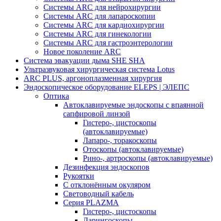
Системы ARC для нейрохирургии
Системы ARC для лапароскопии
Системы ARC для кардиохирургии
Системы ARC для гинекологии
Системы ARC для гастроэнтерологии
Новое поколение ARC
Система эвакуации дыма SHE SHA
Ультразвуковая хирургическая система Lotus
ARC PLUS, аргоноплазменная хирургия
Эндоскопическое оборудование ELEPS | ЭЛЕПС
Оптика
Автоклавируемые эндоскопы с впаянной
сапфировой линзой
Гистеро-, цистоскопы
(автоклавируемые)
Лапаро-, торакоскопы
Отоскопы (автоклавируемые)
Рино-, артроскопы (автоклавируемые)
Дезинфекция эндоскопов
Рукоятки
С отклонённым окуляром
Световодный кабель
Серия PLAZMA
Гистеро-, цистоскопы
Ларингоскопы