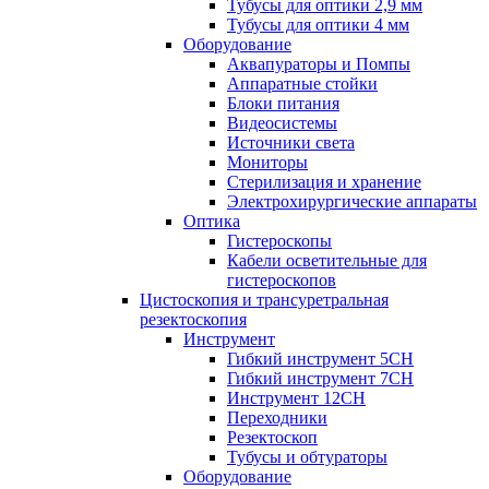
Тубусы для оптики 2,9 мм
Тубусы для оптики 4 мм
Оборудование
Аквапураторы и Помпы
Аппаратные стойки
Блоки питания
Видеосистемы
Источники света
Мониторы
Стерилизация и хранение
Электрохирургические аппараты
Оптика
Гистероскопы
Кабели осветительные для
гистероскопов
Цистоскопия и трансуретральная
резектоскопия
Инструмент
Гибкий инструмент 5CH
Гибкий инструмент 7CH
Инструмент 12CH
Переходники
Резектоскоп
Тубусы и обтураторы
Оборудование