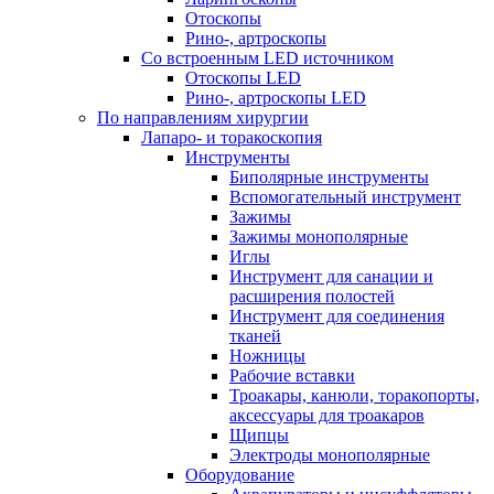
Отоскопы
Рино-, артроскопы
Со встроенным LED источником
Отоскопы LED
Рино-, артроскопы LED
По направлениям хирургии
Лапаро- и торакоскопия
Инструменты
Биполярные инструменты
Вспомогательный инструмент
Зажимы
Зажимы монополярные
Иглы
Инструмент для санации и
расширения полостей
Инструмент для соединения
тканей
Ножницы
Рабочие вставки
Троакары, канюли, торакопорты,
аксессуары для троакаров
Щипцы
Электроды монополярные
Оборудование