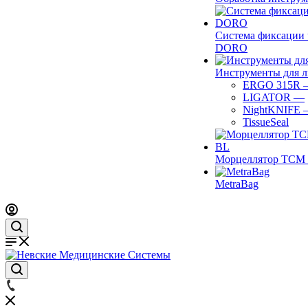
Система фиксации 
DORO
Инструменты для 
ERGO 315R
LIGATOR
—
NightKNIFE
TissueSeal
Морцеллятор ТСМ 
MetraBag