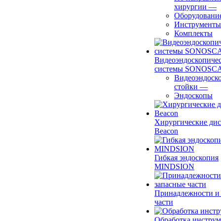
хирургии
—
Оборудовани
Инструменты
Комплекты
Видеоэндоскопиче
системы SONOSC
Видеоэндоск
стойки
—
Эндоскопы
Хирургические ди
Beacon
Гибкая эндоскопия
MINDSION
Принадлежности и
части
Обработка инструм