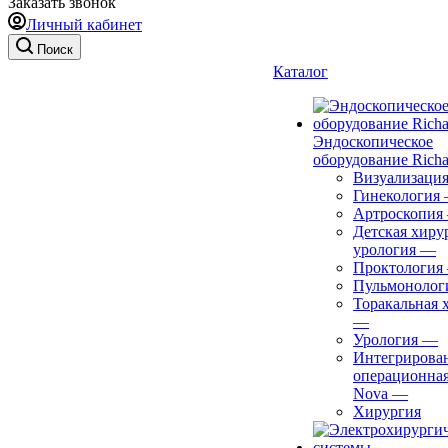
Заказать звонок
Личный кабинет
Поиск
Каталог
Эндоскопическое
оборудование Richa
Визуализаци
Гинекология
Артроскопия
Детская хиру
урология
—
Проктология
Пульмонолог
Торакальная 
—
Урология
—
Интегрирова
операционная
Nova
—
Хирургия