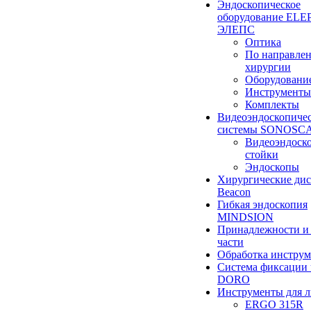
Эндоскопическое
оборудование ELEP
ЭЛЕПС
Оптика
По направле
хирургии
Оборудовани
Инструменты
Комплекты
Видеоэндоскопиче
системы SONOSC
Видеоэндоск
стойки
Эндоскопы
Хирургические ди
Beacon
Гибкая эндоскопия
MINDSION
Принадлежности и
части
Обработка инструм
Система фиксации 
DORO
Инструменты для 
ERGO 315R