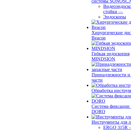
системы SONOSC
Видеоэндоск
стойки
—
Эндоскопы
Хирургические ди
Beacon
Гибкая эндоскопия
MINDSION
Принадлежности и
части
Обработка инструм
Система фиксации 
DORO
Инструменты для 
ERGO 315R