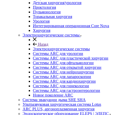
Детская хирургия/урология
Проктология
Пульмонология
Торакальная хирургия
Урология
Интегрированная операционная Core Nova
Хирургия
Электрохирургические системы
Назад
Электрохирургические системы
Системы ARC для урологии
Системы ARC для пластической хирургии
Системы ARC для офтальмологии
Системы ARC для открытой хирургии
Системы ARC для нейрохирургии
Системы ARC для лапароскопии
Системы ARC для кардиохирургии
Системы ARC для гинекологии
Системы ARC для гастроэнтерологии
Новое поколение ARC
Система эвакуации дыма SHE SHA
Ультразвуковая хирургическая система Lotus
ARC PLUS, аргоноплазменная хирургия
Эндоскопическое оборудование ELEPS | ЭЛЕПС