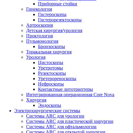
Приборные стойки
Гинекология
Гистероскопы
Гистерорезектоскопы
Артроскопия
Детская хирургия/урология
Проктология
Пульмонология
Бронхоскопы
Торакальная хирургия
Урология
Цистоскопы
Уретротомы
Резектоскопы
Уретерореноскопы
Нефроскопы
Контактные литотриптеры
Интегрированная операционная Core Nova
Хирургия
Эндоскопы
Электрохирургические системы
Системы ARC для урологии
Системы ARC для пластической хирургии
Системы ARC для офтальмологии
Системы ARC для открытой хирургии