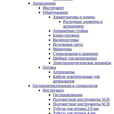
Артроскопия
Инструмент
Оборудование
Аквапураторы и помпы
Расходные элементы к
артропомпе
Аппаратные стойки
Блоки питания
Видеосистемы
Источники света
Мониторы
Стерилизация и хранение
Шейвер для артроскопии
Электрохирургические аппараты
Оптика
Артроскопы
Кабели осветительные для
артроскопов
Гистерорезектоскопия и гинекология
Инструмент
Гистерорезекция
Полужесткие инструменты 5CH
Полужесткие инструменты 6CH
Тубусы для оптики 2,9 мм
Тубусы для оптики 4 мм