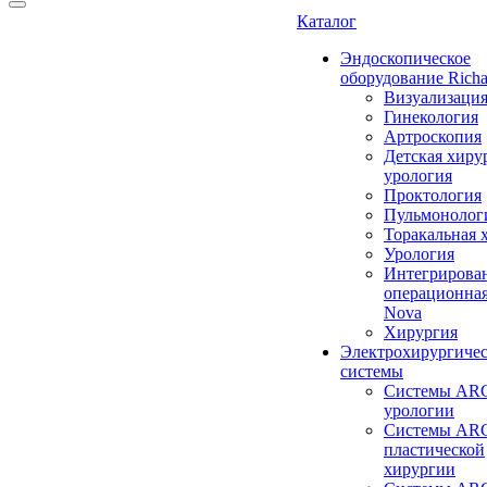
Каталог
Эндоскопическое
оборудование Richa
Визуализаци
Гинекология
Артроскопия
Детская хиру
урология
Проктология
Пульмонолог
Торакальная 
Урология
Интегрирова
операционная
Nova
Хирургия
Электрохирургиче
системы
Системы ARC
урологии
Системы ARC
пластической
хирургии