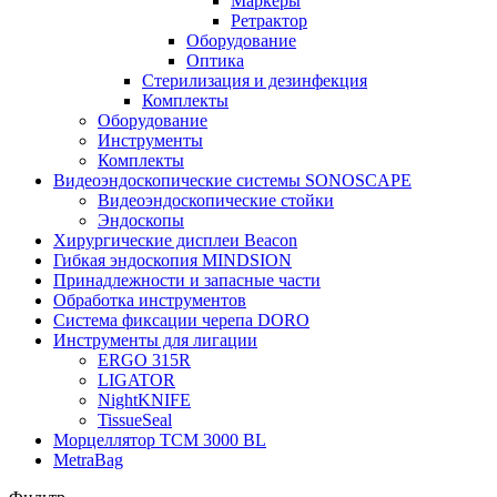
Маркеры
Ретрактор
Оборудование
Оптика
Стерилизация и дезинфекция
Комплекты
Оборудование
Инструменты
Комплекты
Видеоэндоскопические системы SONOSCAPE
Видеоэндоскопические стойки
Эндоскопы
Хирургические дисплеи Beacon
Гибкая эндоскопия MINDSION
Принадлежности и запасные части
Обработка инструментов
Система фиксации черепа DORO
Инструменты для лигации
ERGO 315R
LIGATOR
NightKNIFE
TissueSeal
Морцеллятор ТСМ 3000 BL
MetraBag