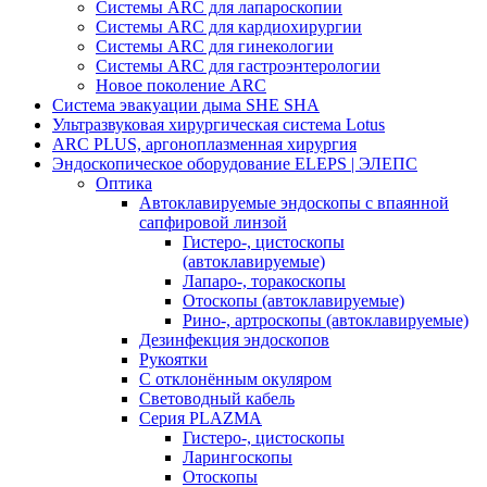
Системы ARC для лапароскопии
Системы ARC для кардиохирургии
Системы ARC для гинекологии
Системы ARC для гастроэнтерологии
Новое поколение ARC
Система эвакуации дыма SHE SHA
Ультразвуковая хирургическая система Lotus
ARC PLUS, аргоноплазменная хирургия
Эндоскопическое оборудование ELEPS | ЭЛЕПС
Оптика
Автоклавируемые эндоскопы с впаянной
сапфировой линзой
Гистеро-, цистоскопы
(автоклавируемые)
Лапаро-, торакоскопы
Отоскопы (автоклавируемые)
Рино-, артроскопы (автоклавируемые)
Дезинфекция эндоскопов
Рукоятки
С отклонённым окуляром
Световодный кабель
Серия PLAZMA
Гистеро-, цистоскопы
Ларингоскопы
Отоскопы