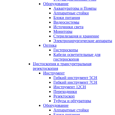
Оборудование
Аквапураторы и Помпы
Аппаратные стойки
Блоки питания
Видеосистемы
Источники света
Мониторы
Стерилизация и хранение
Электрохирургические аппараты
Оптика
Гистероскопы
Кабели осветительные для
гистероскопов
Цистоскопия и трансуретральная
резектоскопия
Инструмент
Гибкий инструмент 5CH
Гибкий инструмент 7CH
Инструмент 12CH
Переходники
Резектоскоп
Тубусы и обтураторы
Оборудование
Аппаратные стойки
Блоки питания