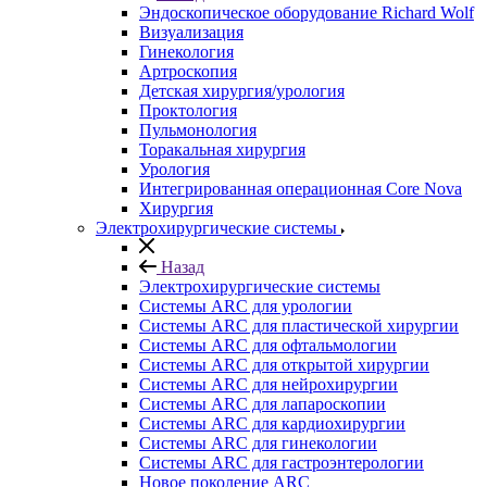
Эндоскопическое оборудование Richard Wolf
Визуализация
Гинекология
Артроскопия
Детская хирургия/урология
Проктология
Пульмонология
Торакальная хирургия
Урология
Интегрированная операционная Core Nova
Хирургия
Электрохирургические системы
Назад
Электрохирургические системы
Системы ARC для урологии
Системы ARC для пластической хирургии
Системы ARC для офтальмологии
Системы ARC для открытой хирургии
Системы ARC для нейрохирургии
Системы ARC для лапароскопии
Системы ARC для кардиохирургии
Системы ARC для гинекологии
Системы ARC для гастроэнтерологии
Новое поколение ARC