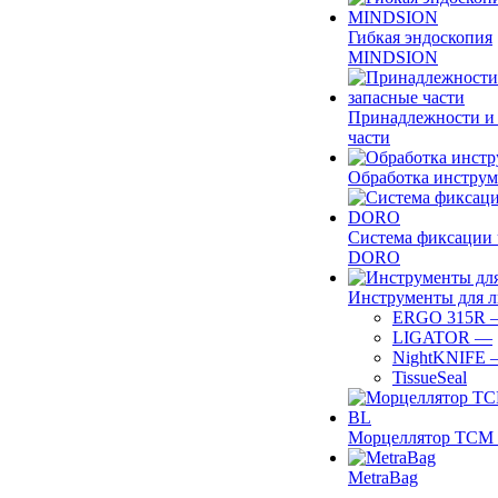
Гибкая эндоскопия
MINDSION
Принадлежности и
части
Обработка инструм
Система фиксации 
DORO
Инструменты для 
ERGO 315R
LIGATOR
—
NightKNIFE
TissueSeal
Морцеллятор ТСМ 
MetraBag