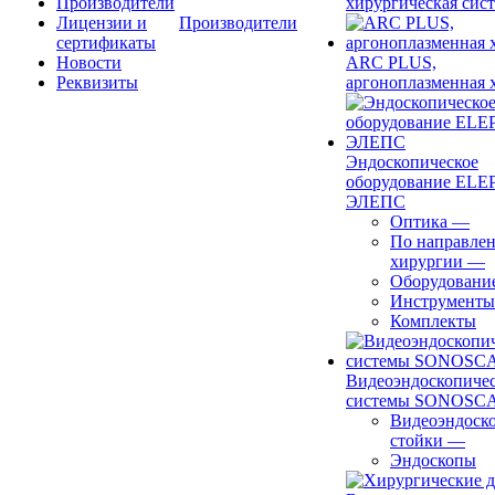
Производители
хирургическая сист
Лицензии и
Производители
сертификаты
Новости
ARC PLUS,
Реквизиты
аргоноплазменная 
Эндоскопическое
оборудование ELEP
ЭЛЕПС
Оптика
—
По направле
хирургии
—
Оборудовани
Инструменты
Комплекты
Видеоэндоскопиче
системы SONOSC
Видеоэндоск
стойки
—
Эндоскопы