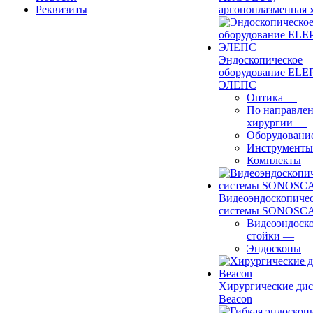
Реквизиты
аргоноплазменная 
Эндоскопическое
оборудование ELEP
ЭЛЕПС
Оптика
—
По направле
хирургии
—
Оборудовани
Инструменты
Комплекты
Видеоэндоскопиче
системы SONOSC
Видеоэндоск
стойки
—
Эндоскопы
Хирургические ди
Beacon