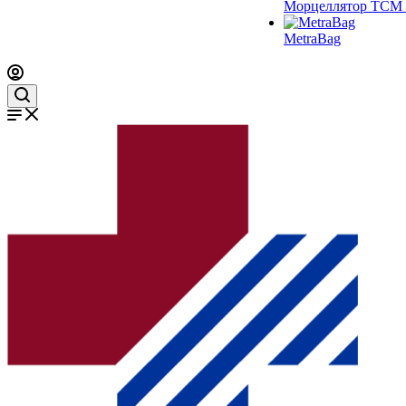
Морцеллятор ТСМ 
MetraBag