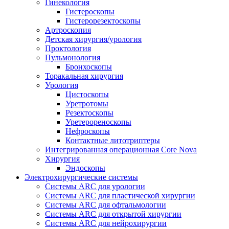
Гинекология
Гистероскопы
Гистерорезектоскопы
Артроскопия
Детская хирургия/урология
Проктология
Пульмонология
Бронхоскопы
Торакальная хирургия
Урология
Цистоскопы
Уретротомы
Резектоскопы
Уретерореноскопы
Нефроскопы
Контактные литотриптеры
Интегрированная операционная Core Nova
Хирургия
Эндоскопы
Электрохирургические системы
Системы ARC для урологии
Системы ARC для пластической хирургии
Системы ARC для офтальмологии
Системы ARC для открытой хирургии
Системы ARC для нейрохирургии