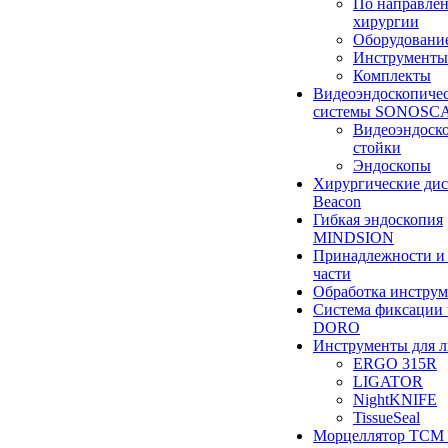
По направле
хирургии
Оборудовани
Инструменты
Комплекты
Видеоэндоскопиче
системы SONOSC
Видеоэндоск
стойки
Эндоскопы
Хирургические ди
Beacon
Гибкая эндоскопия
MINDSION
Принадлежности и
части
Обработка инструм
Система фиксации 
DORO
Инструменты для 
ERGO 315R
LIGATOR
NightKNIFE
TissueSeal
Морцеллятор ТСМ 