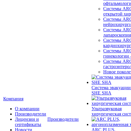
офтальмолог
Системы ARC
открытой хи
Системы ARC
нейрохирург
Системы ARC
лапароскопи
Системы ARC
кардиохирур
Системы ARC
гинекологии
Системы ARC
гастроэнтеро
Новое покол
Система эвакуации
SHE SHA
Компания
О компании
Ультразвуковая
Производители
хирургическая сист
Лицензии и
Производители
сертификаты
Новости
ARC PLUS,