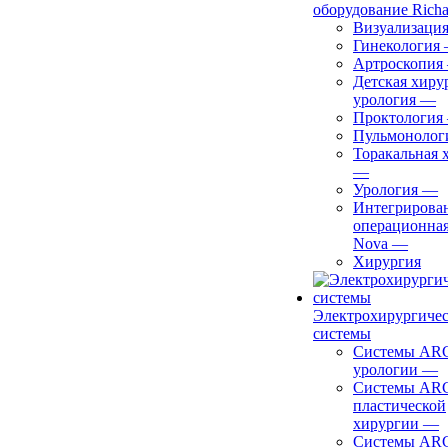
оборудование Richa
Визуализаци
Гинекология
Артроскопия
Детская хиру
урология
—
Проктология
Пульмонолог
Торакальная 
—
Урология
—
Интегрирова
операционная
Nova
—
Хирургия
Электрохирургиче
системы
Системы ARC
урологии
—
Системы ARC
пластической
хирургии
—
Системы ARC