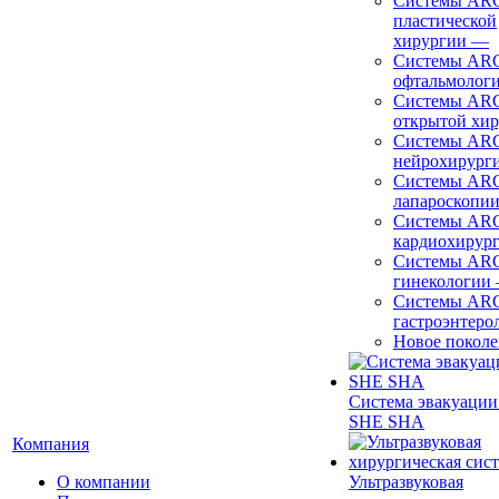
Системы ARC
пластической
хирургии
—
Системы ARC
офтальмолог
Системы ARC
открытой хи
Системы ARC
нейрохирург
Системы ARC
лапароскопи
Системы ARC
кардиохирур
Системы ARC
гинекологии
Системы ARC
гастроэнтеро
Новое покол
Система эвакуации
SHE SHA
Компания
О компании
Ультразвуковая