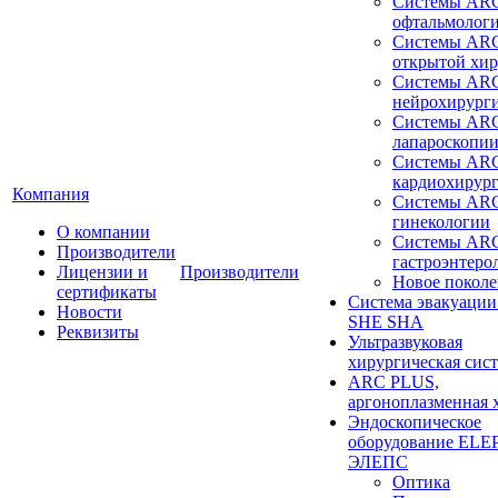
Системы ARC
офтальмолог
Системы ARC
открытой хи
Системы ARC
нейрохирург
Системы ARC
лапароскопи
Системы ARC
кардиохирур
Компания
Системы ARC
гинекологии
О компании
Системы ARC
Производители
гастроэнтеро
Лицензии и
Производители
Новое покол
сертификаты
Система эвакуации
Новости
SHE SHA
Реквизиты
Ультразвуковая
хирургическая сист
ARC PLUS,
аргоноплазменная 
Эндоскопическое
оборудование ELEP
ЭЛЕПС
Оптика