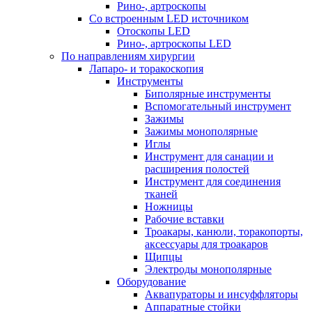
Рино-, артроскопы
Со встроенным LED источником
Отоскопы LED
Рино-, артроскопы LED
По направлениям хирургии
Лапаро- и торакоскопия
Инструменты
Биполярные инструменты
Вспомогательный инструмент
Зажимы
Зажимы монополярные
Иглы
Инструмент для санации и
расширения полостей
Инструмент для соединения
тканей
Ножницы
Рабочие вставки
Троакары, канюли, торакопорты,
аксессуары для троакаров
Щипцы
Электроды монополярные
Оборудование
Аквапураторы и инсуффляторы
Аппаратные стойки