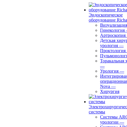
Эндоскопическое
оборудование Richa
Визуализаци
Гинекология
Артроскопия
Детская хиру
урология
—
Проктология
Пульмонолог
Торакальная 
—
Урология
—
Интегрирова
операционная
Nova
—
Хирургия
Электрохирургиче
системы
Системы ARC
урологии
—