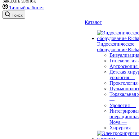
Заказать звонок
Личный кабинет
Поиск
Каталог
Эндоскопическое
оборудование Richa
Визуализаци
Гинекология
Артроскопия
Детская хиру
урология
—
Проктология
Пульмонолог
Торакальная 
—
Урология
—
Интегрирова
операционная
Nova
—
Хирургия