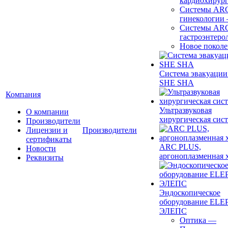
кардиохирур
Системы ARC
гинекологии
Системы ARC
гастроэнтеро
Новое покол
Система эвакуации
SHE SHA
Компания
Ультразвуковая
О компании
хирургическая сист
Производители
Лицензии и
Производители
сертификаты
ARC PLUS,
Новости
аргоноплазменная 
Реквизиты
Эндоскопическое
оборудование ELEP
ЭЛЕПС
Оптика
—