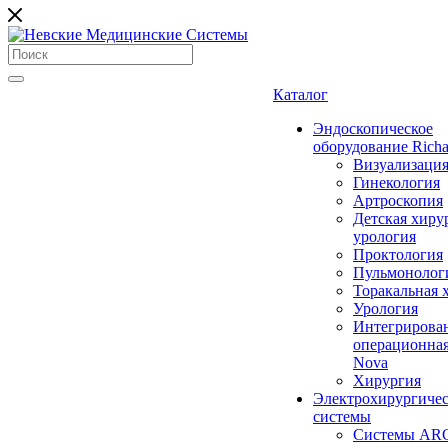
Каталог
Эндоскопическое
оборудование Richa
Визуализаци
Гинекология
Артроскопия
Детская хиру
урология
Проктология
Пульмонолог
Торакальная 
Урология
Интегрирова
операционная
Nova
Хирургия
Электрохирургиче
системы
Системы ARC