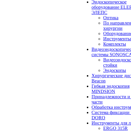
Эндоскопическое
оборудование ELEP
ЭЛЕПС
Оптика
По направле
хирургии
Оборудовани
Инструменты
Комплекты
Видеоэндоскопиче
системы SONOSC
Видеоэндоск
стойки
Эндоскопы
Хирургические ди
Beacon
Гибкая эндоскопия
MINDSION
Принадлежности и
части
Обработка инструм
Система фиксации 
DORO
Инструменты для 
ERGO 315R