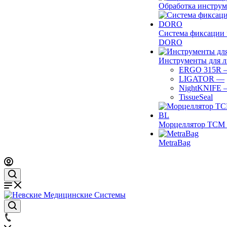
Обработка инструм
Система фиксации 
DORO
Инструменты для 
ERGO 315R
LIGATOR
—
NightKNIFE
TissueSeal
Морцеллятор ТСМ 
MetraBag