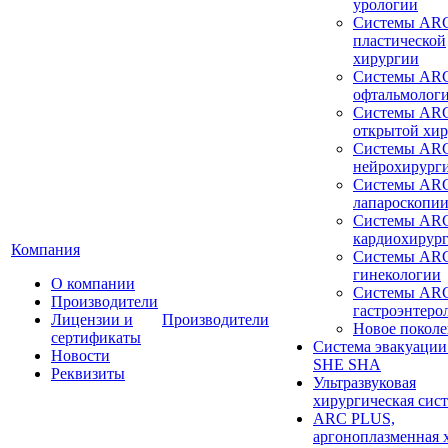
урологии
Системы ARC
пластической
хирургии
Системы ARC
офтальмолог
Системы ARC
открытой хи
Системы ARC
нейрохирург
Системы ARC
лапароскопи
Системы ARC
кардиохирур
Компания
Системы ARC
гинекологии
О компании
Системы ARC
Производители
гастроэнтеро
Лицензии и
Производители
Новое покол
сертификаты
Система эвакуации
Новости
SHE SHA
Реквизиты
Ультразвуковая
хирургическая сист
ARC PLUS,
аргоноплазменная 