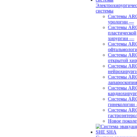
Электрохирургиче
системы
Системы ARC
урологии
—
Системы ARC
пластической
хирургии
—
Системы ARC
офтальмолог
Системы ARC
открытой хи
Системы ARC
нейрохирург
Системы ARC
лапароскопи
Системы ARC
кардиохирур
Системы ARC
гинекологии
Системы ARC
гастроэнтеро
Новое покол