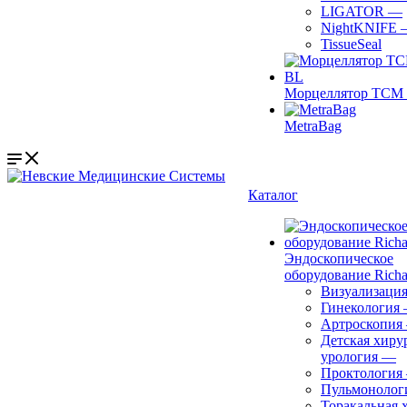
LIGATOR
—
NightKNIFE
TissueSeal
Морцеллятор ТСМ 
MetraBag
Каталог
Эндоскопическое
оборудование Richa
Визуализаци
Гинекология
Артроскопия
Детская хиру
урология
—
Проктология
Пульмонолог
Торакальная 