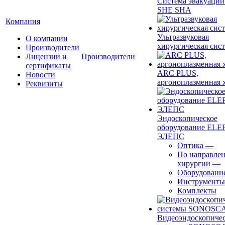
Система эвакуации
SHE SHA
Компания
Ультразвуковая
О компании
хирургическая сист
Производители
Лицензии и
Производители
сертификаты
ARC PLUS,
Новости
аргоноплазменная 
Реквизиты
Эндоскопическое
оборудование ELEP
ЭЛЕПС
Оптика
—
По направле
хирургии
—
Оборудовани
Инструменты
Комплекты
Видеоэндоскопиче