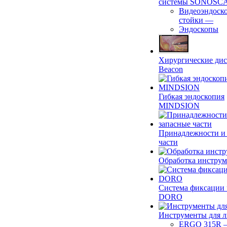
системы SONOSC
Видеоэндоск
стойки
—
Эндоскопы
Хирургические ди
Beacon
Гибкая эндоскопия
MINDSION
Принадлежности и
части
Обработка инструм
Система фиксации 
DORO
Инструменты для 
ERGO 315R