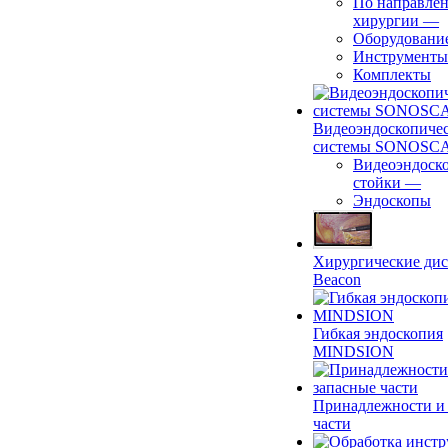
По направле
хирургии
—
Оборудовани
Инструменты
Комплекты
Видеоэндоскопиче
системы SONOSC
Видеоэндоск
стойки
—
Эндоскопы
Хирургические ди
Beacon
Гибкая эндоскопия
MINDSION
Принадлежности и
части