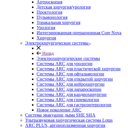
Артроскопия
Детская хирургия/урология
Проктология
Пульмонология
Торакальная хирургия
Урология
Интегрированная операционная Core Nova
Хирургия
Электрохирургические системы
Назад
Электрохирургические системы
Системы ARC для урологии
Системы ARC для пластической хирургии
Системы ARC для офтальмологии
Системы ARC для открытой хирургии
Системы ARC для нейрохирургии
Системы ARC для лапароскопии
Системы ARC для кардиохирургии
Системы ARC для гинекологии
Системы ARC для гастроэнтерологии
Новое поколение ARC
Система эвакуации дыма SHE SHA
Ультразвуковая хирургическая система Lotus
ARC PLUS, аргоноплазменная хирургия