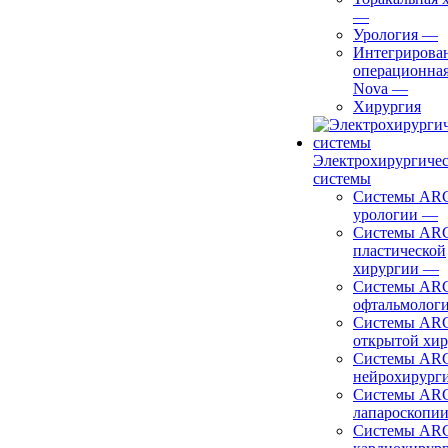
—
Урология
—
Интегрирова
операционная
Nova
—
Хирургия
Электрохирургиче
системы
Системы ARC
урологии
—
Системы ARC
пластической
хирургии
—
Системы ARC
офтальмолог
Системы ARC
открытой хи
Системы ARC
нейрохирург
Системы ARC
лапароскопи
Системы ARC