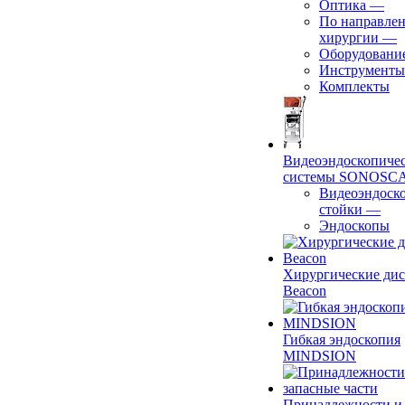
Оптика
—
По направле
хирургии
—
Оборудовани
Инструменты
Комплекты
Видеоэндоскопиче
системы SONOSC
Видеоэндоск
стойки
—
Эндоскопы
Хирургические ди
Beacon
Гибкая эндоскопия
MINDSION
Принадлежности и