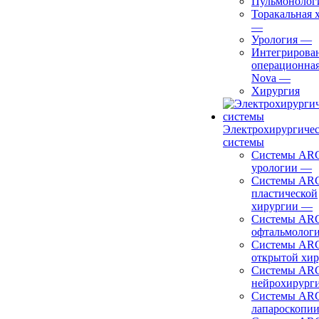
Пульмонолог
Торакальная 
—
Урология
—
Интегрирова
операционная
Nova
—
Хирургия
Электрохирургиче
системы
Системы ARC
урологии
—
Системы ARC
пластической
хирургии
—
Системы ARC
офтальмолог
Системы ARC
открытой хи
Системы ARC
нейрохирург
Системы ARC
лапароскопи