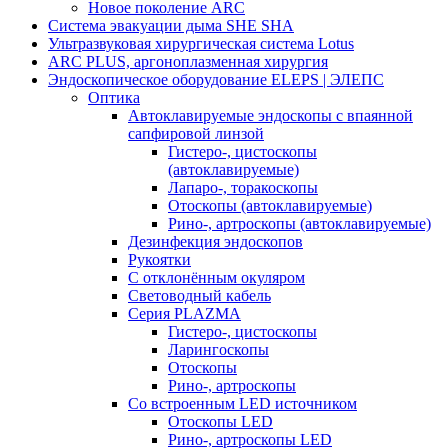
Новое поколение ARC
Система эвакуации дыма SHE SHA
Ультразвуковая хирургическая система Lotus
ARC PLUS, аргоноплазменная хирургия
Эндоскопическое оборудование ELEPS | ЭЛЕПС
Оптика
Автоклавируемые эндоскопы с впаянной
сапфировой линзой
Гистеро-, цистоскопы
(автоклавируемые)
Лапаро-, торакоскопы
Отоскопы (автоклавируемые)
Рино-, артроскопы (автоклавируемые)
Дезинфекция эндоскопов
Рукоятки
С отклонённым окуляром
Световодный кабель
Серия PLAZMA
Гистеро-, цистоскопы
Ларингоскопы
Отоскопы
Рино-, артроскопы
Со встроенным LED источником
Отоскопы LED
Рино-, артроскопы LED