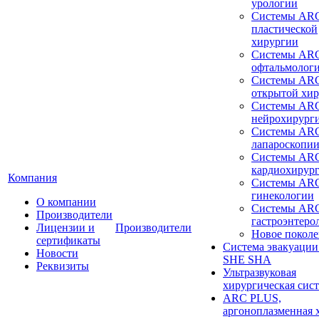
урологии
Системы ARC
пластической
хирургии
Системы ARC
офтальмолог
Системы ARC
открытой хи
Системы ARC
нейрохирург
Системы ARC
лапароскопи
Системы ARC
кардиохирур
Компания
Системы ARC
гинекологии
О компании
Системы ARC
Производители
гастроэнтеро
Лицензии и
Производители
Новое покол
сертификаты
Система эвакуации
Новости
SHE SHA
Реквизиты
Ультразвуковая
хирургическая сист
ARC PLUS,
аргоноплазменная 