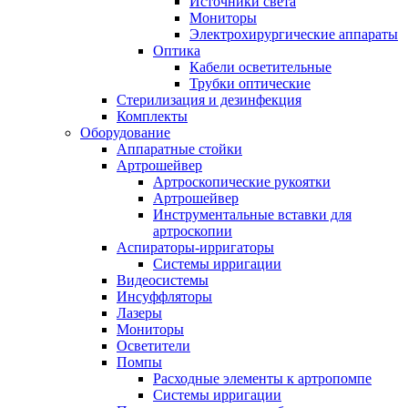
Источники света
Мониторы
Электрохирургические аппараты
Оптика
Кабели осветительные
Трубки оптические
Стерилизация и дезинфекция
Комплекты
Оборудование
Аппаратные стойки
Артрошейвер
Артроскопические рукоятки
Артрошейвер
Инструментальные вставки для
артроскопии
Аспираторы-ирригаторы
Системы ирригации
Видеосистемы
Инсуффляторы
Лазеры
Мониторы
Осветители
Помпы
Расходные элементы к артропомпе
Системы ирригации