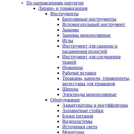
По направлениям хирургии
Лапаро- и торакоскопия
Инструменты
Биполярные инструменты
Вспомогательный инструмент
Зажимы
Зажимы монополярные
Иглы
Инструмент для санации и
расширения полостей
Инструмент для соединения
тканей
Ножницы
Рабочие вставки
Троакары, канюли, торакопорты,
аксессуары для троакаров
Щипцы
Электроды монополярные
Оборудование
Аквапураторы и инсуффляторы
Аппаратные стойки
Блоки питания
Видеосистемы
Источники света
Мониторы