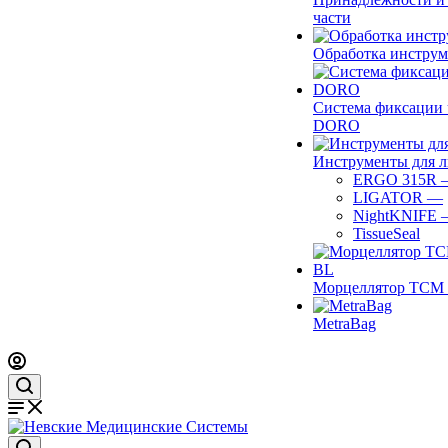
части
Обработка инструм
Система фиксации 
DORO
Инструменты для 
ERGO 315R
LIGATOR
—
NightKNIFE
TissueSeal
Морцеллятор ТСМ 
MetraBag