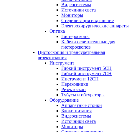
Видеосистемы
Источники света
Мониторы
Стерилизация и хранение
Электрохирургические аппараты
Оптика
Гистероскопы
Кабели осветительные для
гистероскопов
Цистоскопия и трансуретральная
резектоскопия
Инструмент
Гибкий инструмент 5CH
Гибкий инструмент 7CH
Инструмент 12CH
Переходники
Резектоскоп
Тубусы и обтураторы
Оборудование
Аппаратные стойки
Блоки питания
Видеосистемы
Источники света
Мониторы
Системы ирригации