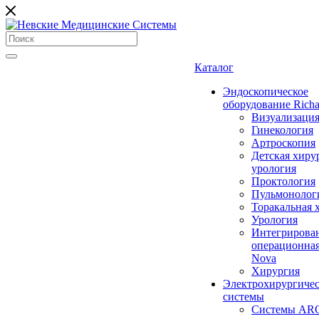
Каталог
Эндоскопическое
оборудование Richa
Визуализаци
Гинекология
Артроскопия
Детская хиру
урология
Проктология
Пульмонолог
Торакальная 
Урология
Интегрирова
операционная
Nova
Хирургия
Электрохирургиче
системы
Системы ARC