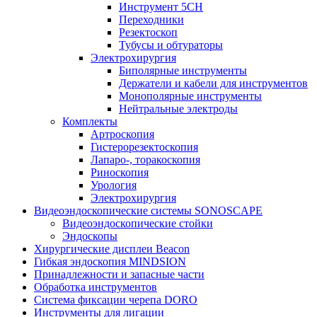
Инструмент 5CH
Переходники
Резектоскоп
Тубусы и обтураторы
Электрохирургия
Биполярные инструменты
Держатели и кабели для инструментов
Монополярные инструменты
Нейтральные электроды
Комплекты
Артроскопия
Гистерорезектоскопия
Лапаро-, торакоскопия
Риноскопия
Урология
Электрохирургия
Видеоэндоскопические системы SONOSCAPE
Видеоэндоскопические стойки
Эндоскопы
Хирургические дисплеи Beacon
Гибкая эндоскопия MINDSION
Принадлежности и запасные части
Обработка инструментов
Система фиксации черепа DORO
Инструменты для лигации