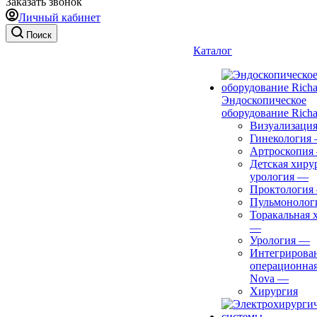
Заказать звонок
Личный кабинет
Поиск
Каталог
Эндоскопическое
оборудование Richa
Визуализаци
Гинекология
Артроскопия
Детская хиру
урология
—
Проктология
Пульмонолог
Торакальная 
—
Урология
—
Интегрирова
операционная
Nova
—
Хирургия