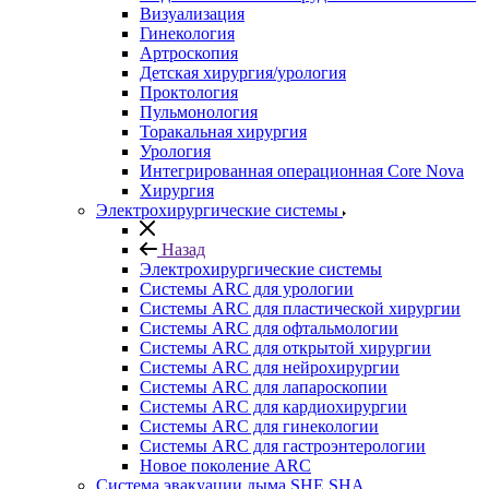
Визуализация
Гинекология
Артроскопия
Детская хирургия/урология
Проктология
Пульмонология
Торакальная хирургия
Урология
Интегрированная операционная Core Nova
Хирургия
Электрохирургические системы
Назад
Электрохирургические системы
Системы ARC для урологии
Системы ARC для пластической хирургии
Системы ARC для офтальмологии
Системы ARC для открытой хирургии
Системы ARC для нейрохирургии
Системы ARC для лапароскопии
Системы ARC для кардиохирургии
Системы ARC для гинекологии
Системы ARC для гастроэнтерологии
Новое поколение ARC
Система эвакуации дыма SHE SHA