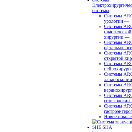
Электрохирургиче
системы
Системы ARC
урологии
—
Системы ARC
пластической
хирургии
—
Системы ARC
офтальмолог
Системы ARC
открытой хи
Системы ARC
нейрохирург
Системы ARC
лапароскопи
Системы ARC
кардиохирур
Системы ARC
гинекологии
Системы ARC
гастроэнтеро
Новое покол