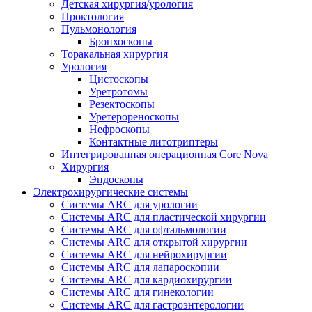
Детская хирургия/урология
Проктология
Пульмонология
Бронхоскопы
Торакальная хирургия
Урология
Цистоскопы
Уретротомы
Резектоскопы
Уретерореноскопы
Нефроскопы
Контактные литотриптеры
Интегрированная операционная Core Nova
Хирургия
Эндоскопы
Электрохирургические системы
Системы ARC для урологии
Системы ARC для пластической хирургии
Системы ARC для офтальмологии
Системы ARC для открытой хирургии
Системы ARC для нейрохирургии
Системы ARC для лапароскопии
Системы ARC для кардиохирургии
Системы ARC для гинекологии
Системы ARC для гастроэнтерологии