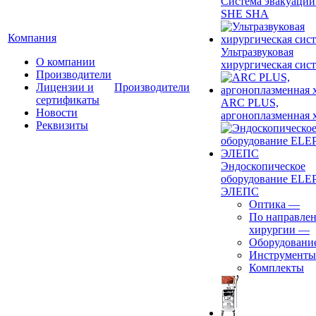
Система эвакуации
SHE SHA
Компания
Ультразвуковая
О компании
хирургическая сист
Производители
Лицензии и
Производители
сертификаты
ARC PLUS,
Новости
аргоноплазменная 
Реквизиты
Эндоскопическое
оборудование ELEP
ЭЛЕПС
Оптика
—
По направле
хирургии
—
Оборудовани
Инструменты
Комплекты