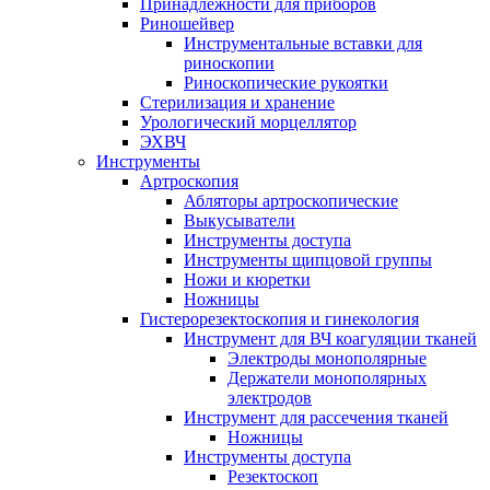
Принадлежности для приборов
Риношейвер
Инструментальные вставки для
риноскопии
Риноскопические рукоятки
Стерилизация и хранение
Урологический морцеллятор
ЭХВЧ
Инструменты
Артроскопия
Абляторы артроскопические
Выкусыватели
Инструменты доступа
Инструменты щипцовой группы
Ножи и кюретки
Ножницы
Гистерорезектоскопия и гинекология
Инструмент для ВЧ коагуляции тканей
Электроды монополярные
Держатели монополярных
электродов
Инструмент для рассечения тканей
Ножницы
Инструменты доступа
Резектоскоп