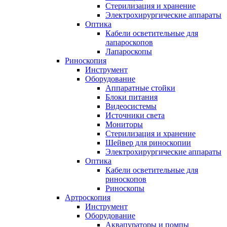
Стерилизация и хранение
Электрохирургические аппараты
Оптика
Кабели осветительные для
лапароскопов
Лапароскопы
Риноскопия
Инструмент
Оборудование
Аппаратные стойки
Блоки питания
Видеосистемы
Источники света
Мониторы
Стерилизация и хранение
Шейвер для риноскопии
Электрохирургические аппараты
Оптика
Кабели осветительные для
риноскопов
Риноскопы
Артроскопия
Инструмент
Оборудование
Аквапураторы и помпы