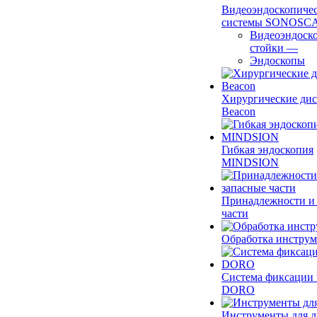
Видеоэндоскопиче
системы SONOSC
Видеоэндоск
стойки
—
Эндоскопы
Хирургические ди
Beacon
Гибкая эндоскопия
MINDSION
Принадлежности и
части
Обработка инструм
Система фиксации 
DORO
Инструменты для 