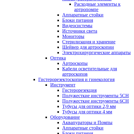
Расходные элементы к
артропомпе
Аппаратные стойки
Блоки питания
Видеосистемы
Источники света
Мониторы
Стерилизация и хранение
Шейвер для артроскопии
Электрохирургические аппараты
Оптика
Артроскопы
Кабели осветительные для
артроскопов
Гистерорезектоскопия и гинекология
Инструмент
Гистерорезекция
Полужесткие инструменты 5CH
Полужесткие инструменты 6CH
Тубусы для оптики 2,9 мм
Тубусы для оптики 4 мм
Оборудование
Аквапураторы и Помпы
Аппаратные стойки
Блоки питания