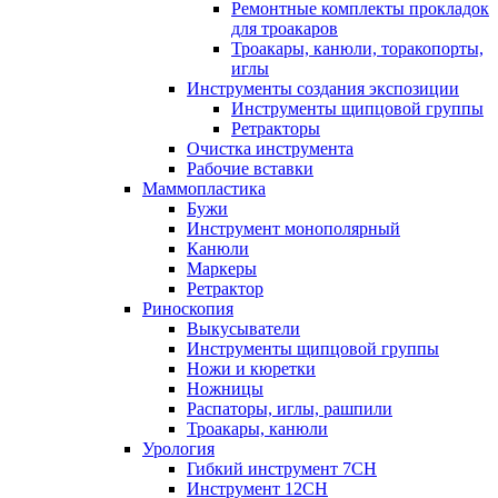
Ремонтные комплекты прокладок
для троакаров
Троакары, канюли, торакопорты,
иглы
Инструменты создания экспозиции
Инструменты щипцовой группы
Ретракторы
Очистка инструмента
Рабочие вставки
Маммопластика
Бужи
Инструмент монополярный
Канюли
Маркеры
Ретрактор
Риноскопия
Выкусыватели
Инструменты щипцовой группы
Ножи и кюретки
Ножницы
Распаторы, иглы, рашпили
Троакары, канюли
Урология
Гибкий инструмент 7CH
Инструмент 12CH