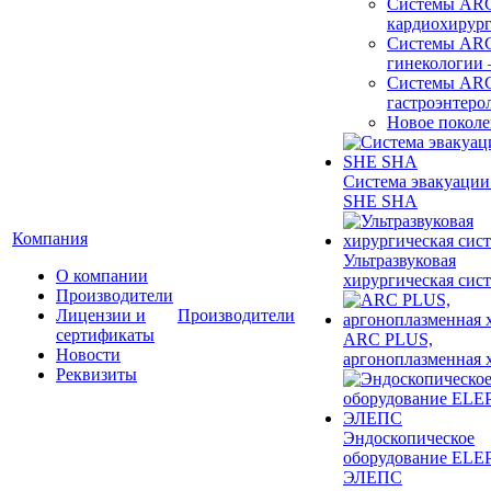
Системы ARC
кардиохирур
Системы ARC
гинекологии
Системы ARC
гастроэнтеро
Новое покол
Система эвакуации
SHE SHA
Компания
Ультразвуковая
О компании
хирургическая сист
Производители
Лицензии и
Производители
сертификаты
ARC PLUS,
Новости
аргоноплазменная 
Реквизиты
Эндоскопическое
оборудование ELEP
ЭЛЕПС