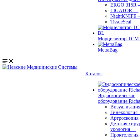
ERGO 315R
LIGATOR
—
NightKNIFE
TissueSeal
Морцеллятор ТСМ 
MetraBag
Каталог
Эндоскопическое
оборудование Richa
Визуализаци
Гинекология
Артроскопия
Детская хиру
урология
—
Проктология