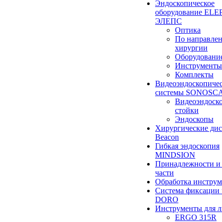
Эндоскопическое
оборудование ELEP
ЭЛЕПС
Оптика
По направле
хирургии
Оборудовани
Инструменты
Комплекты
Видеоэндоскопиче
системы SONOSC
Видеоэндоск
стойки
Эндоскопы
Хирургические ди
Beacon
Гибкая эндоскопия
MINDSION
Принадлежности и
части
Обработка инструм
Система фиксации 
DORO
Инструменты для 
ERGO 315R