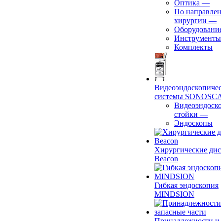
Оптика
—
По направле
хирургии
—
Оборудовани
Инструменты
Комплекты
Видеоэндоскопиче
системы SONOSC
Видеоэндоск
стойки
—
Эндоскопы
Хирургические ди
Beacon
Гибкая эндоскопия
MINDSION
Принадлежности и