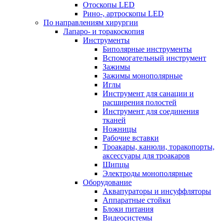
Отоскопы LED
Рино-, артроскопы LED
По направлениям хирургии
Лапаро- и торакоскопия
Инструменты
Биполярные инструменты
Вспомогательный инструмент
Зажимы
Зажимы монополярные
Иглы
Инструмент для санации и
расширения полостей
Инструмент для соединения
тканей
Ножницы
Рабочие вставки
Троакары, канюли, торакопорты,
аксессуары для троакаров
Щипцы
Электроды монополярные
Оборудование
Аквапураторы и инсуффляторы
Аппаратные стойки
Блоки питания
Видеосистемы