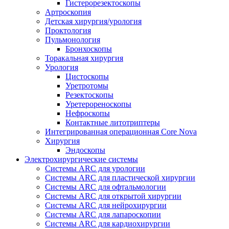
Гистерорезектоскопы
Артроскопия
Детская хирургия/урология
Проктология
Пульмонология
Бронхоскопы
Торакальная хирургия
Урология
Цистоскопы
Уретротомы
Резектоскопы
Уретерореноскопы
Нефроскопы
Контактные литотриптеры
Интегрированная операционная Core Nova
Хирургия
Эндоскопы
Электрохирургические системы
Системы ARC для урологии
Системы ARC для пластической хирургии
Системы ARC для офтальмологии
Системы ARC для открытой хирургии
Системы ARC для нейрохирургии
Системы ARC для лапароскопии
Системы ARC для кардиохирургии