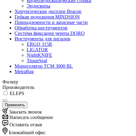
Видеоэндоскопические стойки
Эндоскопы
Хирургические дисплеи Beacon
Гибкая эндоскопия MINDSION
Принадлежности и запасные части
Обработка инструментов
Система фиксации черепа DORO
Инструменты для лигации
ERGO 315R
LIGATOR
NightKNIFE
TissueSeal
Морцеллятор ТСМ 3000 BL
MetraBag
Фильтр
Производитель
ELEPS
Применить
Заказать звонок
Написать сообщение
Оставить отзыв
Ближайший офис