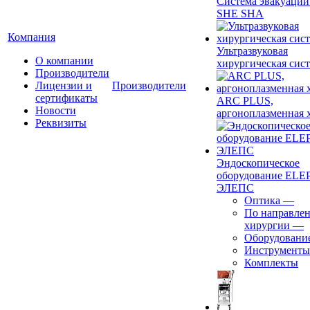
Система эвакуации
SHE SHA
Компания
Ультразвуковая
О компании
хирургическая сист
Производители
Лицензии и
Производители
сертификаты
ARC PLUS,
Новости
аргоноплазменная 
Реквизиты
Эндоскопическое
оборудование ELEP
ЭЛЕПС
Оптика
—
По направле
хирургии
—
Оборудовани
Инструменты
Комплекты