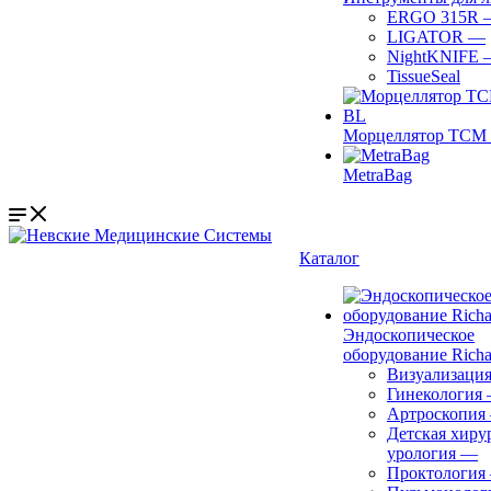
ERGO 315R
LIGATOR
—
NightKNIFE
TissueSeal
Морцеллятор ТСМ 
MetraBag
Каталог
Эндоскопическое
оборудование Richa
Визуализаци
Гинекология
Артроскопия
Детская хиру
урология
—
Проктология