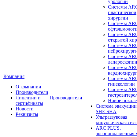
урологии
Системы ARC
пластической
хирургии
Системы ARC
офтальмолог
Системы ARC
открытой хи
Системы ARC
нейрохирург
Системы ARC
лапароскопи
Системы ARC
кардиохирур
Компания
Системы ARC
гинекологии
О компании
Системы ARC
Производители
гастроэнтеро
Лицензии и
Производители
Новое покол
сертификаты
Система эвакуации
Новости
SHE SHA
Реквизиты
Ультразвуковая
хирургическая сист
ARC PLUS,
аргоноплазменная 