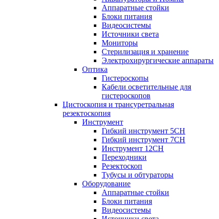
Аппаратные стойки
Блоки питания
Видеосистемы
Источники света
Мониторы
Стерилизация и хранение
Электрохирургические аппараты
Оптика
Гистероскопы
Кабели осветительные для
гистероскопов
Цистоскопия и трансуретральная
резектоскопия
Инструмент
Гибкий инструмент 5CH
Гибкий инструмент 7CH
Инструмент 12CH
Переходники
Резектоскоп
Тубусы и обтураторы
Оборудование
Аппаратные стойки
Блоки питания
Видеосистемы
Источники света