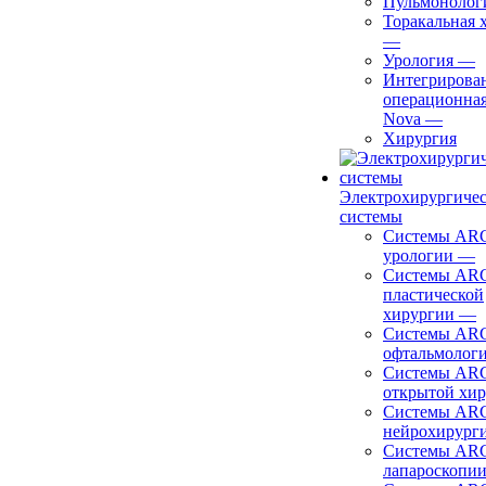
Пульмонолог
Торакальная 
—
Урология
—
Интегрирова
операционная
Nova
—
Хирургия
Электрохирургиче
системы
Системы ARC
урологии
—
Системы ARC
пластической
хирургии
—
Системы ARC
офтальмолог
Системы ARC
открытой хи
Системы ARC
нейрохирург
Системы ARC
лапароскопи