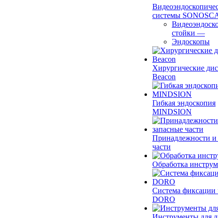
Видеоэндоскопиче
системы SONOSC
Видеоэндоск
стойки
—
Эндоскопы
Хирургические ди
Beacon
Гибкая эндоскопия
MINDSION
Принадлежности и
части
Обработка инструм
Система фиксации 
DORO
Инструменты для 