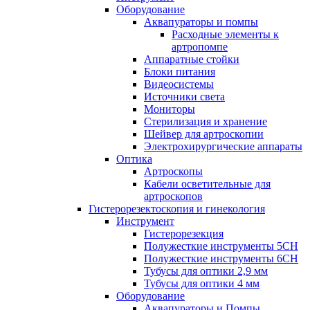
Оборудование
Аквапураторы и помпы
Расходные элементы к
артропомпе
Аппаратные стойки
Блоки питания
Видеосистемы
Источники света
Мониторы
Стерилизация и хранение
Шейвер для артроскопии
Электрохирургические аппараты
Оптика
Артроскопы
Кабели осветительные для
артроскопов
Гистерорезектоскопия и гинекология
Инструмент
Гистерорезекция
Полужесткие инструменты 5CH
Полужесткие инструменты 6CH
Тубусы для оптики 2,9 мм
Тубусы для оптики 4 мм
Оборудование
Аквапураторы и Помпы