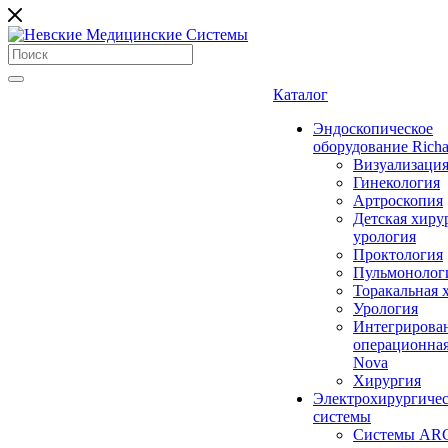
Каталог
Эндоскопическое
оборудование Richa
Визуализаци
Гинекология
Артроскопия
Детская хиру
урология
Проктология
Пульмонолог
Торакальная 
Урология
Интегрирова
операционная
Nova
Хирургия
Электрохирургиче
системы
Системы ARC