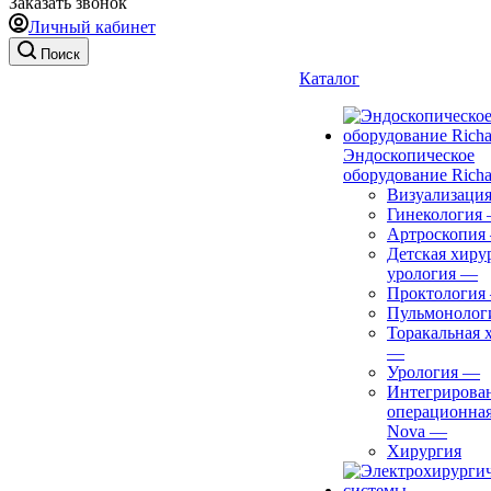
Заказать звонок
Личный кабинет
Поиск
Каталог
Эндоскопическое
оборудование Richa
Визуализаци
Гинекология
Артроскопия
Детская хиру
урология
—
Проктология
Пульмонолог
Торакальная 
—
Урология
—
Интегрирова
операционная
Nova
—
Хирургия