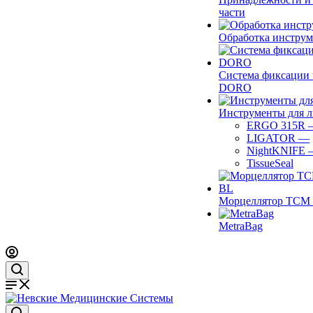
части
Обработка инструм
Система фиксации 
DORO
Инструменты для 
ERGO 315R
LIGATOR
—
NightKNIFE
TissueSeal
Морцеллятор ТСМ 
MetraBag