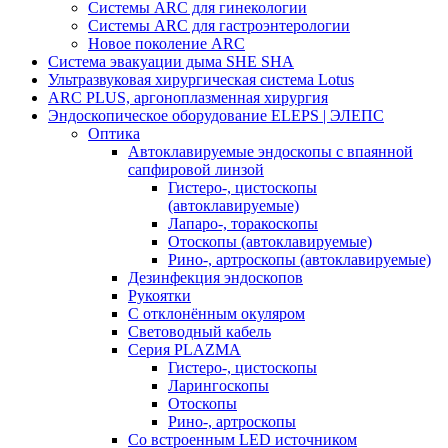
Системы ARC для гинекологии
Системы ARC для гастроэнтерологии
Новое поколение ARC
Система эвакуации дыма SHE SHA
Ультразвуковая хирургическая система Lotus
ARC PLUS, аргоноплазменная хирургия
Эндоскопическое оборудование ELEPS | ЭЛЕПС
Оптика
Автоклавируемые эндоскопы с впаянной
сапфировой линзой
Гистеро-, цистоскопы
(автоклавируемые)
Лапаро-, торакоскопы
Отоскопы (автоклавируемые)
Рино-, артроскопы (автоклавируемые)
Дезинфекция эндоскопов
Рукоятки
С отклонённым окуляром
Световодный кабель
Серия PLAZMA
Гистеро-, цистоскопы
Ларингоскопы
Отоскопы
Рино-, артроскопы
Со встроенным LED источником