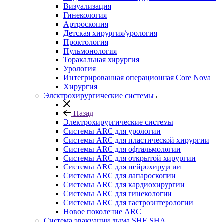
Визуализация
Гинекология
Артроскопия
Детская хирургия/урология
Проктология
Пульмонология
Торакальная хирургия
Урология
Интегрированная операционная Core Nova
Хирургия
Электрохирургические системы
Назад
Электрохирургические системы
Системы ARC для урологии
Системы ARC для пластической хирургии
Системы ARC для офтальмологии
Системы ARC для открытой хирургии
Системы ARC для нейрохирургии
Системы ARC для лапароскопии
Системы ARC для кардиохирургии
Системы ARC для гинекологии
Системы ARC для гастроэнтерологии
Новое поколение ARC
Система эвакуации дыма SHE SHA