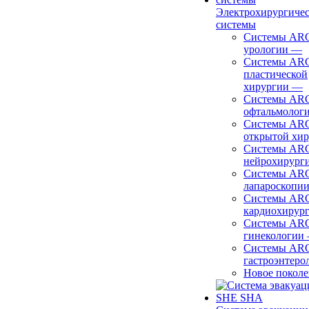
Электрохирургиче
системы
Системы ARC
урологии
—
Системы ARC
пластической
хирургии
—
Системы ARC
офтальмолог
Системы ARC
открытой хи
Системы ARC
нейрохирург
Системы ARC
лапароскопи
Системы ARC
кардиохирур
Системы ARC
гинекологии
Системы ARC
гастроэнтеро
Новое покол