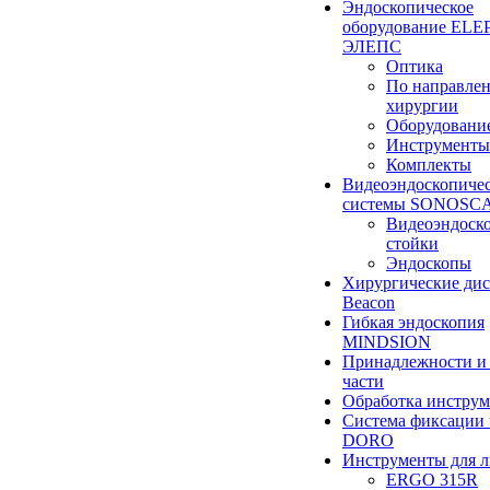
Эндоскопическое
оборудование ELEP
ЭЛЕПС
Оптика
По направле
хирургии
Оборудовани
Инструменты
Комплекты
Видеоэндоскопиче
системы SONOSC
Видеоэндоск
стойки
Эндоскопы
Хирургические ди
Beacon
Гибкая эндоскопия
MINDSION
Принадлежности и
части
Обработка инструм
Система фиксации 
DORO
Инструменты для 
ERGO 315R