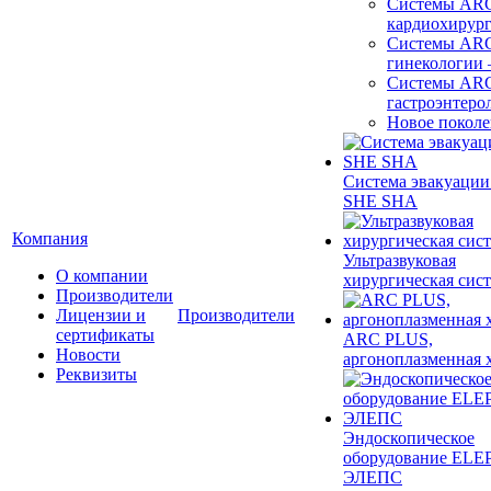
Системы ARC
кардиохирур
Системы ARC
гинекологии
Системы ARC
гастроэнтеро
Новое покол
Система эвакуации
SHE SHA
Компания
Ультразвуковая
О компании
хирургическая сист
Производители
Лицензии и
Производители
сертификаты
ARC PLUS,
Новости
аргоноплазменная 
Реквизиты
Эндоскопическое
оборудование ELEP
ЭЛЕПС