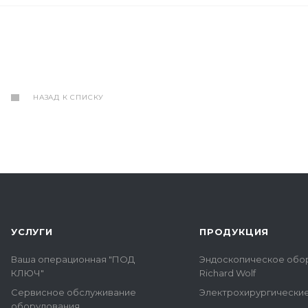
НАЗАД К СПИСКУ
УСЛУГИ
ПРОДУКЦИЯ
Ваша операционная "ПОД
Эндоскопическое обо
КЛЮЧ"
Richard Wolf
Сервисное обслуживание
Электрохирургически
оборудования