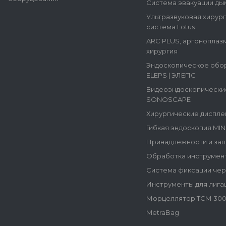
Система эвакуации ды
Ультразвуковая хирур
система Lotus
ARC PLUS, аргоноплаз
хирургия
Эндоскопическое обо
ELEPS | ЭЛЕПС
Видеоэндоскопически
SONOSCAPE
Хирургические диспле
Гибкая эндоскопия MI
Принадлежности и зап
Обработка инструмен
Система фиксации че
Инструменты для лига
Морцеллятор ТСМ 300
MetraBag