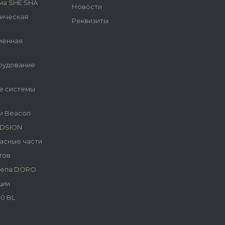
ма SHE SHA
Новости
гическая
Реквизиты
менная
рудование
е системы
и Beacon
NDSION
асные части
тов
репа DORO
ции
0 BL