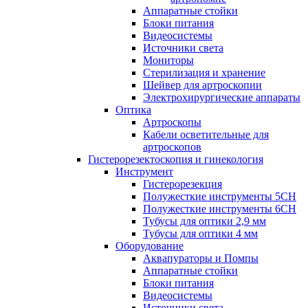
Аппаратные стойки
Блоки питания
Видеосистемы
Источники света
Мониторы
Стерилизация и хранение
Шейвер для артроскопии
Электрохирургические аппараты
Оптика
Артроскопы
Кабели осветительные для
артроскопов
Гистерорезектоскопия и гинекология
Инструмент
Гистерорезекция
Полужесткие инструменты 5CH
Полужесткие инструменты 6CH
Тубусы для оптики 2,9 мм
Тубусы для оптики 4 мм
Оборудование
Аквапураторы и Помпы
Аппаратные стойки
Блоки питания
Видеосистемы
Источники света