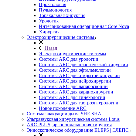
Проктология
Пульмонология
Торакальная хирургия
Урология
Интегрированная операционная Core Nova
Хирургия
Электрохирургические системы
Назад
Электрохирургические системы
Системы ARC для урологии
Системы ARC для пластической хирургии
Системы ARC для офтальмологии
Системы ARC для открытой хирургии
Системы ARC для нейрохирургии
Системы ARC для лапароскопии
Системы ARC для кардиохирургии
Системы ARC для гинекологии
Системы ARC для гастроэнтерологии
Новое поколение ARC
Система эвакуации дыма SHE SHA
Ультразвуковая хирургическая система Lotus
ARC PLUS, аргоноплазменная хирургия
Эндоскопическое оборудование ELEPS | ЭЛЕПС