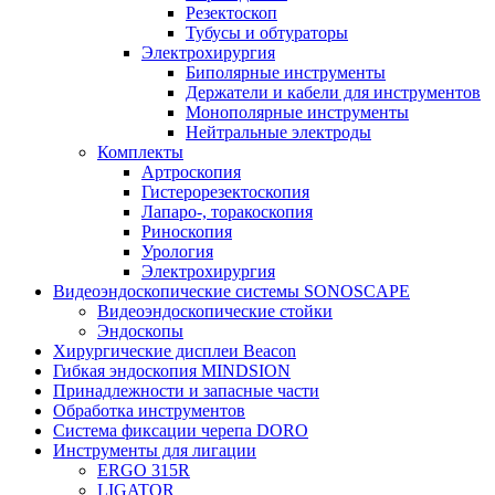
Резектоскоп
Тубусы и обтураторы
Электрохирургия
Биполярные инструменты
Держатели и кабели для инструментов
Монополярные инструменты
Нейтральные электроды
Комплекты
Артроскопия
Гистерорезектоскопия
Лапаро-, торакоскопия
Риноскопия
Урология
Электрохирургия
Видеоэндоскопические системы SONOSCAPE
Видеоэндоскопические стойки
Эндоскопы
Хирургические дисплеи Beacon
Гибкая эндоскопия MINDSION
Принадлежности и запасные части
Обработка инструментов
Система фиксации черепа DORO
Инструменты для лигации
ERGO 315R
LIGATOR