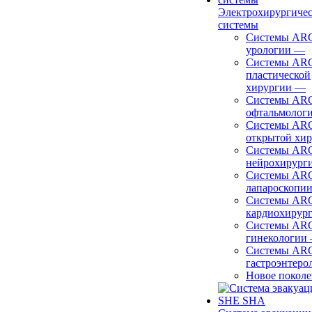
Электрохирургиче
системы
Системы ARC
урологии
—
Системы ARC
пластической
хирургии
—
Системы ARC
офтальмолог
Системы ARC
открытой хи
Системы ARC
нейрохирург
Системы ARC
лапароскопи
Системы ARC
кардиохирур
Системы ARC
гинекологии
Системы ARC
гастроэнтеро
Новое покол