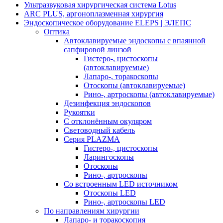
Ультразвуковая хирургическая система Lotus
ARC PLUS, аргоноплазменная хирургия
Эндоскопическое оборудование ELEPS | ЭЛЕПС
Оптика
Автоклавируемые эндоскопы с впаянной
сапфировой линзой
Гистеро-, цистоскопы
(автоклавируемые)
Лапаро-, торакоскопы
Отоскопы (автоклавируемые)
Рино-, артроскопы (автоклавируемые)
Дезинфекция эндоскопов
Рукоятки
С отклонённым окуляром
Световодный кабель
Серия PLAZMA
Гистеро-, цистоскопы
Ларингоскопы
Отоскопы
Рино-, артроскопы
Со встроенным LED источником
Отоскопы LED
Рино-, артроскопы LED
По направлениям хирургии
Лапаро- и торакоскопия