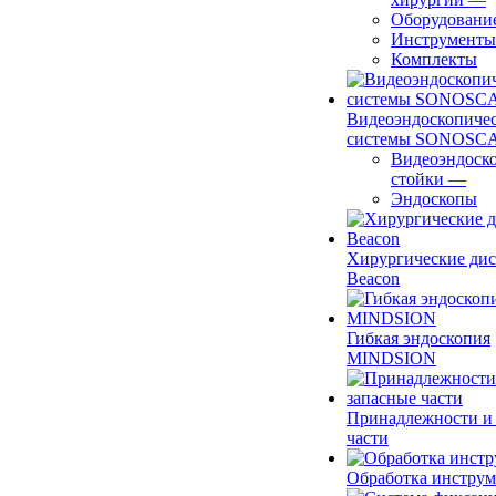
Оборудовани
Инструменты
Комплекты
Видеоэндоскопиче
системы SONOSC
Видеоэндоск
стойки
—
Эндоскопы
Хирургические ди
Beacon
Гибкая эндоскопия
MINDSION
Принадлежности и
части
Обработка инструм