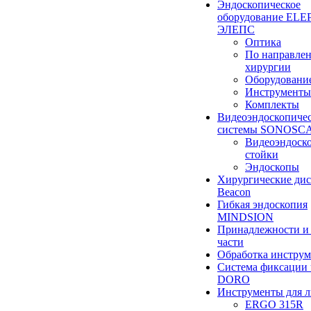
Эндоскопическое
оборудование ELEP
ЭЛЕПС
Оптика
По направле
хирургии
Оборудовани
Инструменты
Комплекты
Видеоэндоскопиче
системы SONOSC
Видеоэндоск
стойки
Эндоскопы
Хирургические ди
Beacon
Гибкая эндоскопия
MINDSION
Принадлежности и
части
Обработка инструм
Система фиксации 
DORO
Инструменты для 
ERGO 315R