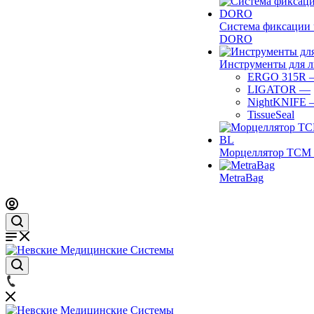
Система фиксации 
DORO
Инструменты для 
ERGO 315R
LIGATOR
—
NightKNIFE
TissueSeal
Морцеллятор ТСМ 
MetraBag