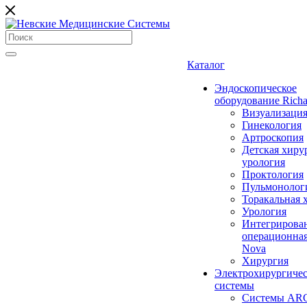
Каталог
Эндоскопическое
оборудование Richa
Визуализаци
Гинекология
Артроскопия
Детская хиру
урология
Проктология
Пульмонолог
Торакальная 
Урология
Интегрирова
операционная
Nova
Хирургия
Электрохирургиче
системы
Системы ARC