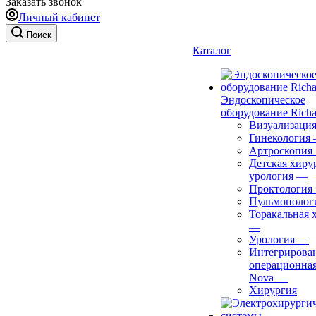
Заказать звонок
Личный кабинет
Поиск
Каталог
Эндоскопическое
оборудование Richa
Визуализаци
Гинекология
Артроскопия
Детская хиру
урология
—
Проктология
Пульмонолог
Торакальная 
—
Урология
—
Интегрирова
операционная
Nova
—
Хирургия