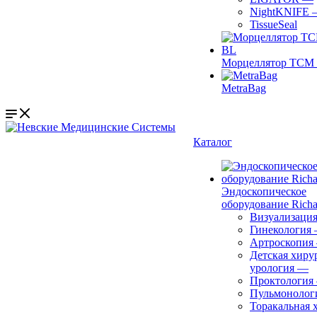
NightKNIFE
TissueSeal
Морцеллятор ТСМ 
MetraBag
Каталог
Эндоскопическое
оборудование Richa
Визуализаци
Гинекология
Артроскопия
Детская хиру
урология
—
Проктология
Пульмонолог
Торакальная 