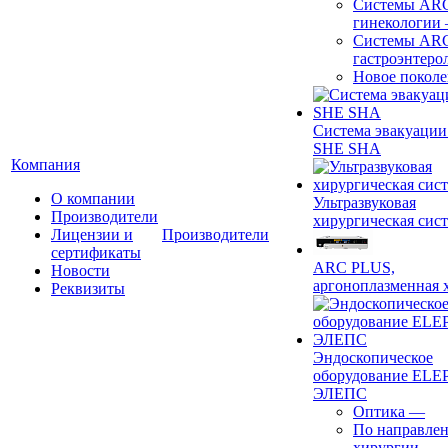
Системы ARC
гинекологии
Системы ARC
гастроэнтеро
Новое покол
Система эвакуации
SHE SHA
Компания
О компании
Ультразвуковая
Производители
хирургическая сист
Лицензии и
Производители
сертификаты
ARC PLUS,
Новости
аргоноплазменная 
Реквизиты
Эндоскопическое
оборудование ELEP
ЭЛЕПС
Оптика
—
По направле
хирургии
—