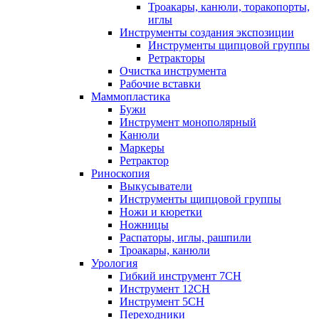
Троакары, канюли, торакопорты,
иглы
Инструменты создания экспозиции
Инструменты щипцовой группы
Ретракторы
Очистка инструмента
Рабочие вставки
Маммопластика
Бужи
Инструмент монополярный
Канюли
Маркеры
Ретрактор
Риноскопия
Выкусыватели
Инструменты щипцовой группы
Ножи и кюретки
Ножницы
Распаторы, иглы, рашпили
Троакары, канюли
Урология
Гибкий инструмент 7CH
Инструмент 12CH
Инструмент 5CH
Переходники