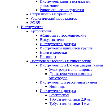
Инструментальные вставки для
риноскопии
Риноскопические рукоятки
Стерилизация и хранение
Урологический морцеллятор
ЭХВЧ
Инструменты
Артроскопия
Абляторы артроскопические
Выкусыватели
Инструменты доступа
Инструменты щипцовой группы
Ножи и кюретки
Ножницы
Гистерорезектоскопия и гинекология
Инструмент для ВЧ коагуляции тканей
Электроды монополярные
Держатели монополярных
электродов
Инструмент для рассечения тканей
Ножницы
Инструменты доступа
Резектоскоп
Тубусы для оптики 2,9 мм
Тубусы для оптики 4 мм