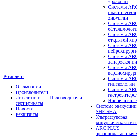
урологии
Системы ARC
пластической
хирургии
Системы ARC
офтальмолог
Системы ARC
открытой хи
Системы ARC
нейрохирург
Системы ARC
лапароскопи
Системы ARC
кардиохирур
Компания
Системы ARC
гинекологии
О компании
Системы ARC
Производители
гастроэнтеро
Лицензии и
Производители
Новое покол
сертификаты
Система эвакуации
Новости
SHE SHA
Реквизиты
Ультразвуковая
хирургическая сист
ARC PLUS,
аргоноплазменная 