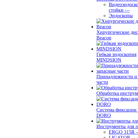
Видеоэндоск
стойки
—
Эндоскопы
Хирургические ди
Beacon
Гибкая эндоскопия
MINDSION
Принадлежности и
части
Обработка инструм
Система фиксации 
DORO
Инструменты для 
ERGO 315R
LIGATOR
—