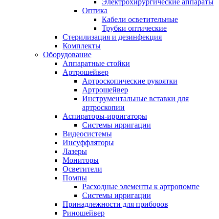
Электрохирургические аппараты
Оптика
Кабели осветительные
Трубки оптические
Стерилизация и дезинфекция
Комплекты
Оборудование
Аппаратные стойки
Артрошейвер
Артроскопические рукоятки
Артрошейвер
Инструментальные вставки для
артроскопии
Аспираторы-ирригаторы
Системы ирригации
Видеосистемы
Инсуффляторы
Лазеры
Мониторы
Осветители
Помпы
Расходные элементы к артропомпе
Системы ирригации
Принадлежности для приборов
Риношейвер