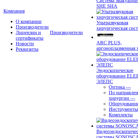
Система эвакуации
SHE SHA
Компания
О компании
Ультразвуковая
Производители
хирургическая сист
Лицензии и
Производители
сертификаты
ARC PLUS,
Новости
аргоноплазменная 
Реквизиты
Эндоскопическое
оборудование ELEP
ЭЛЕПС
Оптика
—
По направле
хирургии
—
Оборудовани
Инструменты
Комплекты
Видеоэндоскопиче
системы SONOSC