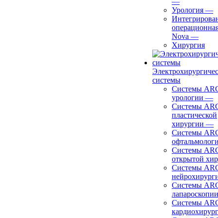
—
Урология
—
Интегрирова
операционная
Nova
—
Хирургия
Электрохирургиче
системы
Системы ARC
урологии
—
Системы ARC
пластической
хирургии
—
Системы ARC
офтальмолог
Системы ARC
открытой хи
Системы ARC
нейрохирург
Системы ARC
лапароскопи
Системы ARC
кардиохирур