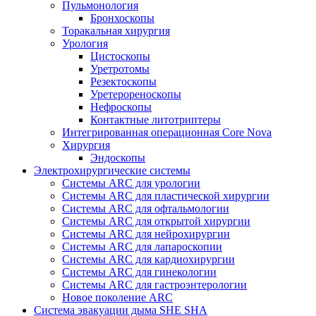
Пульмонология
Бронхоскопы
Торакальная хирургия
Урология
Цистоскопы
Уретротомы
Резектоскопы
Уретерореноскопы
Нефроскопы
Контактные литотриптеры
Интегрированная операционная Core Nova
Хирургия
Эндоскопы
Электрохирургические системы
Системы ARC для урологии
Системы ARC для пластической хирургии
Системы ARC для офтальмологии
Системы ARC для открытой хирургии
Системы ARC для нейрохирургии
Системы ARC для лапароскопии
Системы ARC для кардиохирургии
Системы ARC для гинекологии
Системы ARC для гастроэнтерологии
Новое поколение ARC
Система эвакуации дыма SHE SHA