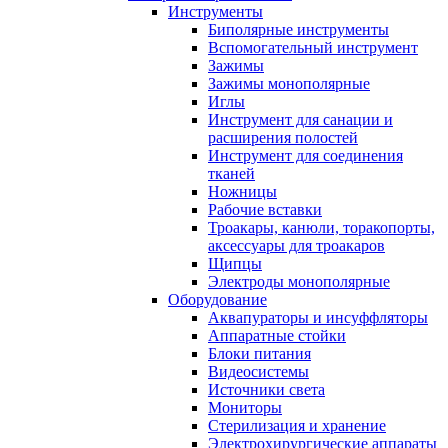
Инструменты
Биполярные инструменты
Вспомогательный инструмент
Зажимы
Зажимы монополярные
Иглы
Инструмент для санации и
расширения полостей
Инструмент для соединения
тканей
Ножницы
Рабочие вставки
Троакары, канюли, торакопорты,
аксессуары для троакаров
Щипцы
Электроды монополярные
Оборудование
Аквапураторы и инсуффляторы
Аппаратные стойки
Блоки питания
Видеосистемы
Источники света
Мониторы
Стерилизация и хранение
Электрохирургические аппараты