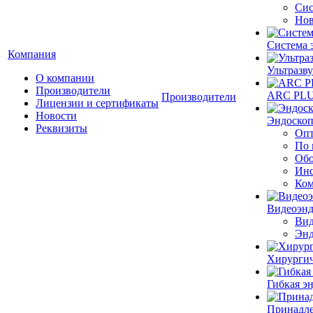
Сис
Нов
Система 
Компания
Ультразву
О компании
Производители
ARC PLUS
Производители
Лицензии и сертификаты
Новости
Эндоскоп
Реквизиты
Опт
По 
Обо
Инс
Ком
Видеоэн
Вид
Энд
Хирургич
Гибкая 
Принадле