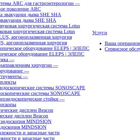
темы ARC для гастроэнтерологии
—
ое поколение ARC
эвакуации дыма SHE SHA
ковая хирургическая система Lotus
Услуги
, аргоноплазменная хирургия
Ваша операцио
Сервисное обсл
ическое оборудование ELEPS | ЭЛЕПС
ика
—
направлениям хирургии
—
рудование
—
трументы
—
плекты
доскопические системы SONOSCAPE
еоэндоскопические стойки
—
оскопы
еские дисплеи Beacon
эндоскопия MINDSION
жности и запасные части