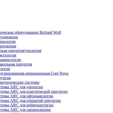
ическое оборудование Richard Wolf
уализация
екология
роскопия
ская хирургия/урология
ктология
ьмонология
акальная хирургия
логия
егрированная операционная Core Nova
ургия
ирургические системы
темы ARC для урологии
темы ARC для пластической хирургии
темы ARC для офтальмологии
темы ARC для открытой хирургии
темы ARC для нейрохирургии
темы ARC для лапароскопии