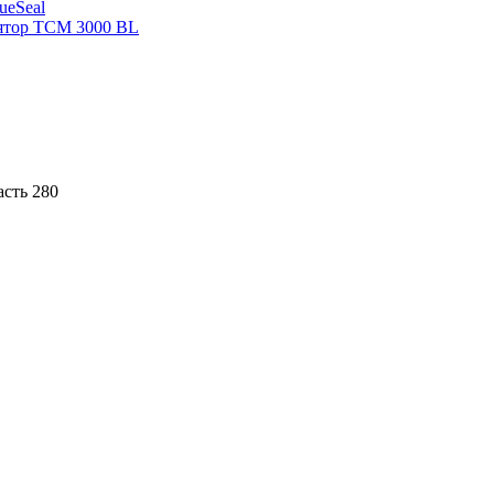
sueSeal
ятор ТСМ 3000 BL
асть 280