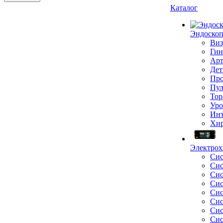
Каталог
Эндоскоп
Виз
Гин
Арт
Дет
Про
Пул
Тор
Уро
Инт
Хир
Электрох
Сис
Сис
Сис
Сис
Сис
Сис
Сис
Сис