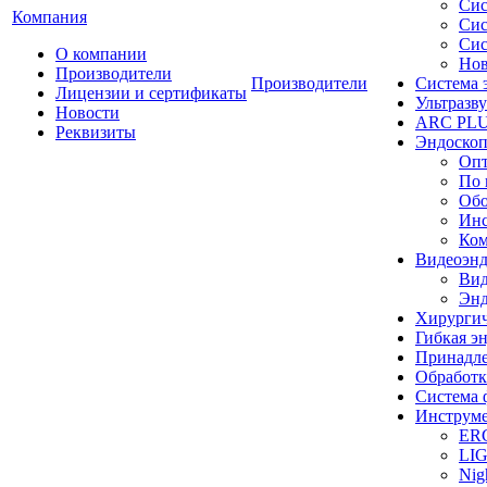
Сис
Компания
Сис
Сис
О компании
Нов
Производители
Производители
Система 
Лицензии и сертификаты
Ультразву
Новости
ARC PLUS
Реквизиты
Эндоскоп
Опт
По 
Обо
Инс
Ком
Видеоэн
Вид
Энд
Хирургич
Гибкая 
Принадле
Обработк
Система 
Инструме
ER
LI
Nig