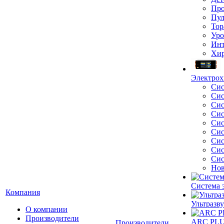
Про
Пул
Тор
Уро
Инт
Хир
Электрох
Сис
Сис
Сис
Сис
Сис
Сис
Сис
Сис
Сис
Нов
Система 
Компания
Ультразву
О компании
Производители
ARC PLUS
Производители