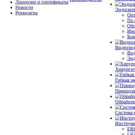
Лицензии и сертификаты
Новости
Эндоскоп
Реквизиты
Опт
По 
Обо
Инс
Ком
Видеоэн
Вид
Энд
Хирургич
Гибкая 
Принадле
Обработк
Система 
Инструме
ER
LI