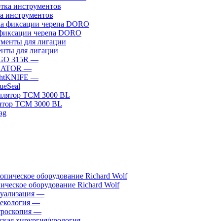
а инструментов
фиксации черепа DORO
нты для лигации
GO 315R
—
GATOR
—
htKNIFE
—
sueSeal
ятор ТСМ 3000 BL
ическое оборудование Richard Wolf
уализация
—
екология
—
роскопия
—
ская хирургия/урология
—