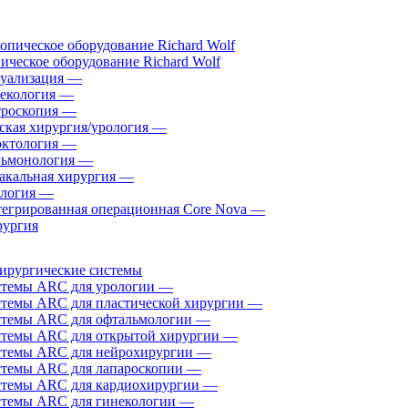
ическое оборудование Richard Wolf
уализация
—
екология
—
роскопия
—
ская хирургия/урология
—
ктология
—
ьмонология
—
акальная хирургия
—
логия
—
егрированная операционная Core Nova
—
ургия
ирургические системы
темы ARC для урологии
—
темы ARC для пластической хирургии
—
темы ARC для офтальмологии
—
темы ARC для открытой хирургии
—
темы ARC для нейрохирургии
—
темы ARC для лапароскопии
—
темы ARC для кардиохирургии
—
темы ARC для гинекологии
—