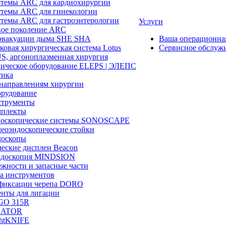
темы ARC для кардиохирургии
темы ARC для гинекологии
темы ARC для гастроэнтерологии
Услуги
ое поколение ARC
эвакуации дыма SHE SHA
Ваша операционн
ковая хирургическая система Lotus
Сервисное обслуж
, аргоноплазменная хирургия
ическое оборудование ELEPS | ЭЛЕПС
ика
направлениям хирургии
рудование
трументы
плекты
доскопические системы SONOSCAPE
еоэндоскопические стойки
оскопы
еские дисплеи Beacon
эндоскопия MINDSION
жности и запасные части
а инструментов
фиксации черепа DORO
нты для лигации
GO 315R
GATOR
htKNIFE