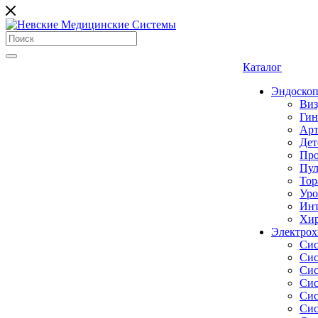
Каталог
Эндоскоп
Виз
Гин
Арт
Дет
Про
Пул
Тор
Уро
Инт
Хир
Электрох
Сис
Сис
Сис
Сис
Сис
Сис