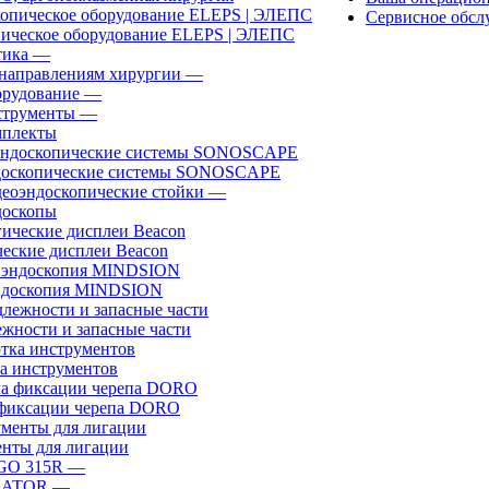
Сервисное обсл
ическое оборудование ELEPS | ЭЛЕПС
ика
—
направлениям хирургии
—
рудование
—
трументы
—
плекты
доскопические системы SONOSCAPE
еоэндоскопические стойки
—
оскопы
еские дисплеи Beacon
эндоскопия MINDSION
жности и запасные части
а инструментов
фиксации черепа DORO
нты для лигации
GO 315R
—
GATOR
—