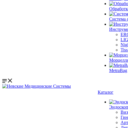
Обработк
Система 
Инструме
ER
LI
Nig
Tis
Морцелл
MetraBag
Каталог
Эндоскоп
Виз
Гин
Арт
Дет