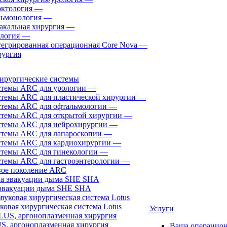
ктология
—
ьмонология
—
акальная хирургия
—
логия
—
егрированная операционная Core Nova
—
ургия
ирургические системы
темы ARC для урологии
—
темы ARC для пластической хирургии
—
темы ARC для офтальмологии
—
темы ARC для открытой хирургии
—
темы ARC для нейрохирургии
—
темы ARC для лапароскопии
—
темы ARC для кардиохирургии
—
темы ARC для гинекологии
—
темы ARC для гастроэнтерологии
—
ое поколение ARC
эвакуации дыма SHE SHA
ковая хирургическая система Lotus
Услуги
, аргоноплазменная хирургия
Ваша операцио