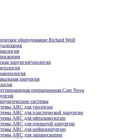
ическое оборудование Richard Wolf
уализация
екология
роскопия
ская хирургия/урология
ктология
ьмонология
акальная хирургия
логия
егрированная операционная Core Nova
ургия
ирургические системы
темы ARC для урологии
темы ARC для пластической хирургии
темы ARC для офтальмологии
темы ARC для открытой хирургии
темы ARC для нейрохирургии
темы ARC для лапароскопии