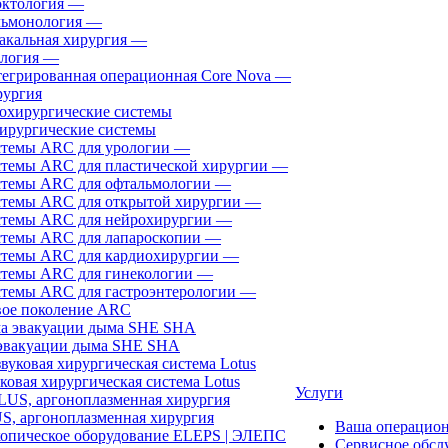
ктология
—
ьмонология
—
акальная хирургия
—
логия
—
егрированная операционная Core Nova
—
ургия
ирургические системы
темы ARC для урологии
—
темы ARC для пластической хирургии
—
темы ARC для офтальмологии
—
темы ARC для открытой хирургии
—
темы ARC для нейрохирургии
—
темы ARC для лапароскопии
—
темы ARC для кардиохирургии
—
темы ARC для гинекологии
—
темы ARC для гастроэнтерологии
—
ое поколение ARC
эвакуации дыма SHE SHA
ковая хирургическая система Lotus
Услуги
, аргоноплазменная хирургия
Ваша операцио
Сервисное обсл