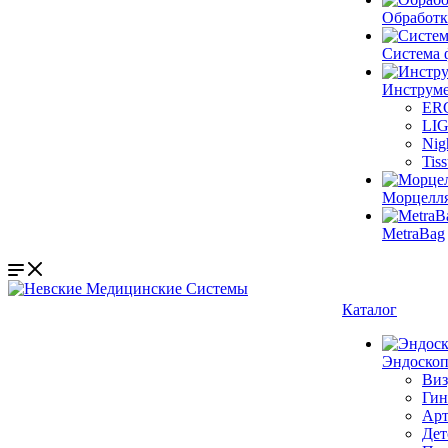
Обработк
Система 
Инструме
ER
LI
Nig
Tis
Морцелл
MetraBag
Каталог
Эндоскоп
Виз
Гин
Арт
Дет