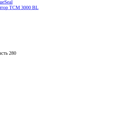
sueSeal
ятор ТСМ 3000 BL
асть 280