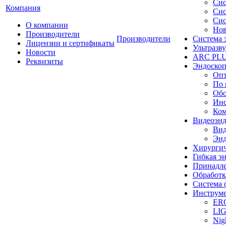
Сис
Компания
Сис
Сис
О компании
Нов
Производители
Производители
Система 
Лицензии и сертификаты
Ультразву
Новости
ARC PLUS
Реквизиты
Эндоскоп
Опт
По 
Обо
Инс
Ком
Видеоэн
Вид
Энд
Хирургич
Гибкая 
Принадле
Обработк
Система 
Инструме
ER
LI
Nig