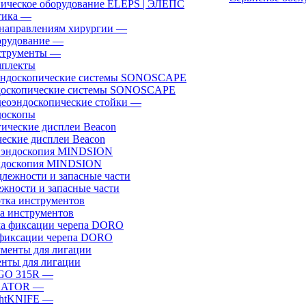
ическое оборудование ELEPS | ЭЛЕПС
ика
—
направлениям хирургии
—
рудование
—
трументы
—
плекты
доскопические системы SONOSCAPE
еоэндоскопические стойки
—
оскопы
еские дисплеи Beacon
эндоскопия MINDSION
жности и запасные части
а инструментов
фиксации черепа DORO
нты для лигации
GO 315R
—
GATOR
—
htKNIFE
—