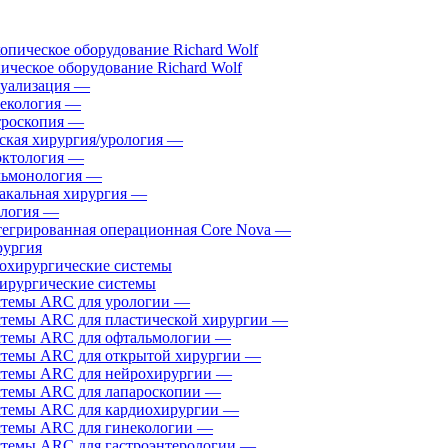
ическое оборудование Richard Wolf
уализация
—
екология
—
роскопия
—
ская хирургия/урология
—
ктология
—
ьмонология
—
акальная хирургия
—
логия
—
егрированная операционная Core Nova
—
ургия
ирургические системы
темы ARC для урологии
—
темы ARC для пластической хирургии
—
темы ARC для офтальмологии
—
темы ARC для открытой хирургии
—
темы ARC для нейрохирургии
—
темы ARC для лапароскопии
—
темы ARC для кардиохирургии
—
темы ARC для гинекологии
—
темы ARC для гастроэнтерологии
—