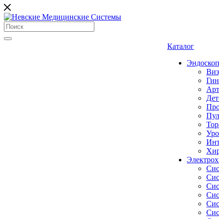
Каталог
Эндоскоп
Виз
Гин
Арт
Дет
Про
Пул
Тор
Уро
Инт
Хир
Электрох
Сис
Сис
Сис
Сис
Сис
Сис