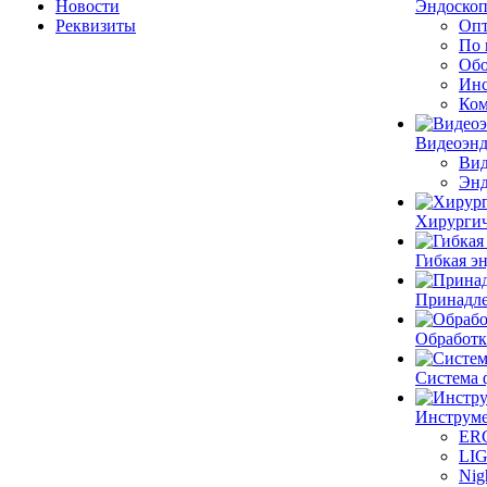
Новости
Эндоскоп
Реквизиты
Опт
По 
Обо
Инс
Ком
Видеоэн
Вид
Энд
Хирургич
Гибкая 
Принадле
Обработк
Система 
Инструме
ER
LI
Nig