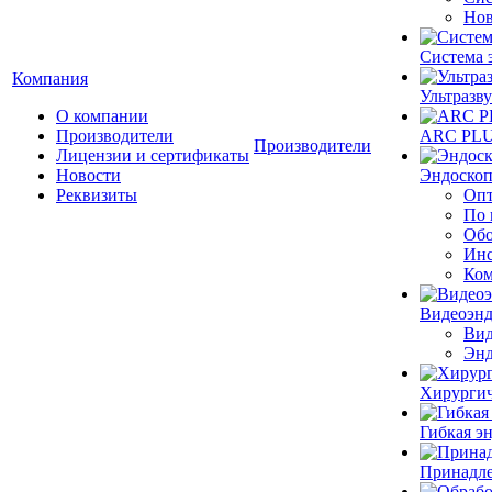
Нов
Система 
Компания
Ультразву
О компании
Производители
ARC PLUS
Производители
Лицензии и сертификаты
Новости
Эндоскоп
Реквизиты
Опт
По 
Обо
Инс
Ком
Видеоэн
Вид
Энд
Хирургич
Гибкая 
Принадле