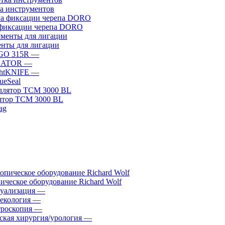
а инструментов
фиксации черепа DORO
нты для лигации
GO 315R
—
GATOR
—
htKNIFE
—
sueSeal
ятор ТСМ 3000 BL
ическое оборудование Richard Wolf
уализация
—
екология
—
роскопия
—
ская хирургия/урология
—