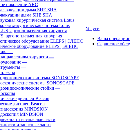
ое поколение ARC
эвакуации дыма SHE SHA
ковая хирургическая система Lotus
Услуги
, аргоноплазменная хирургия
Ваша операцио
Сервисное обсл
ическое оборудование ELEPS | ЭЛЕПС
ика
—
направлениям хирургии
—
рудование
—
трументы
—
плекты
доскопические системы SONOSCAPE
еоэндоскопические стойки
—
оскопы
еские дисплеи Beacon
эндоскопия MINDSION
жности и запасные части