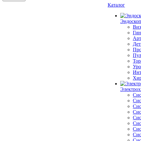
Каталог
Эндоскоп
Виз
Гин
Арт
Дет
Про
Пул
Тор
Уро
Инт
Хир
Электрох
Сис
Сис
Сис
Сис
Сис
Сис
Сис
Сис
Сис