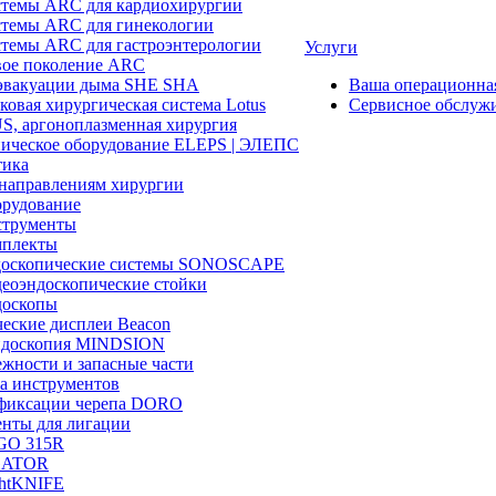
темы ARC для кардиохирургии
темы ARC для гинекологии
темы ARC для гастроэнтерологии
Услуги
ое поколение ARC
эвакуации дыма SHE SHA
Ваша операционн
ковая хирургическая система Lotus
Сервисное обслуж
, аргоноплазменная хирургия
ическое оборудование ELEPS | ЭЛЕПС
ика
направлениям хирургии
рудование
трументы
плекты
доскопические системы SONOSCAPE
еоэндоскопические стойки
оскопы
еские дисплеи Beacon
эндоскопия MINDSION
жности и запасные части
а инструментов
фиксации черепа DORO
нты для лигации
GO 315R
GATOR
htKNIFE