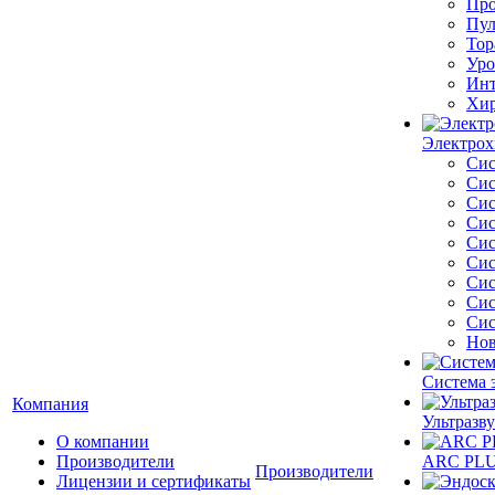
Про
Пул
Тор
Уро
Инт
Хир
Электрох
Сис
Сис
Сис
Сис
Сис
Сис
Сис
Сис
Сис
Нов
Система 
Компания
Ультразву
О компании
Производители
ARC PLUS
Производители
Лицензии и сертификаты