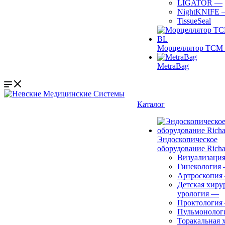
LIGATOR
—
NightKNIFE
TissueSeal
Морцеллятор ТСМ 
MetraBag
Каталог
Эндоскопическое
оборудование Richa
Визуализаци
Гинекология
Артроскопия
Детская хиру
урология
—
Проктология
Пульмонолог
Торакальная 