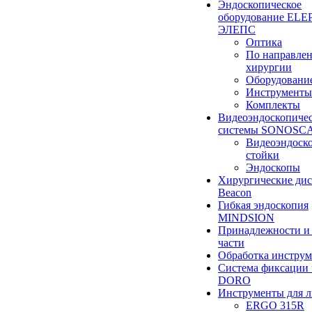
Эндоскопическое
оборудование ELEP
ЭЛЕПС
Оптика
По направле
хирургии
Оборудовани
Инструменты
Комплекты
Видеоэндоскопиче
системы SONOSC
Видеоэндоск
стойки
Эндоскопы
Хирургические ди
Beacon
Гибкая эндоскопия
MINDSION
Принадлежности и
части
Обработка инструм
Система фиксации 
DORO
Инструменты для 
ERGO 315R