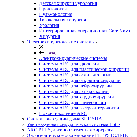
Детская хирургия/урология
Проктология
Пульмонология
Торакальная хирургия
Урология
Интегрированная операционная Core Nova
Хирургия
Электрохирургические системы
Назад
Электрохирургические системы
Системы ARC для урологии
Системы ARC для пластической хирургии
Системы ARC для офтальмологии
Системы ARC для открытой хирургии
Системы ARC для нейрохирургии
Системы ARC для лапароскопии
Системы ARC для кардиохирургии
Системы ARC для гинекологии
Системы ARC для гастроэнтерологии
Новое поколение ARC
Система эвакуации дыма SHE SHA
Ультразвуковая хирургическая система Lotus
ARC PLUS, аргоноплазменная хирургия
Эндоскопическое оборудование ELEPS | ЭЛЕПС