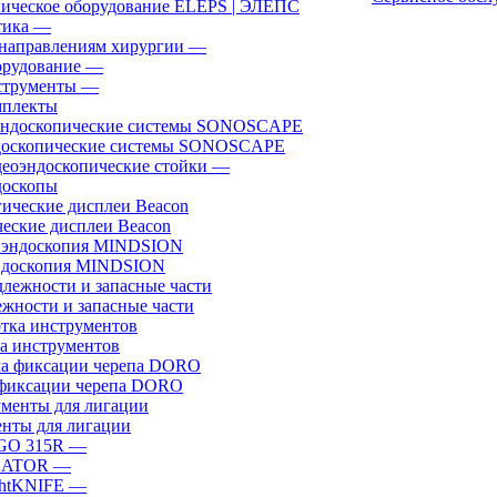
ическое оборудование ELEPS | ЭЛЕПС
ика
—
направлениям хирургии
—
рудование
—
трументы
—
плекты
доскопические системы SONOSCAPE
еоэндоскопические стойки
—
оскопы
еские дисплеи Beacon
эндоскопия MINDSION
жности и запасные части
а инструментов
фиксации черепа DORO
нты для лигации
GO 315R
—
GATOR
—
htKNIFE
—