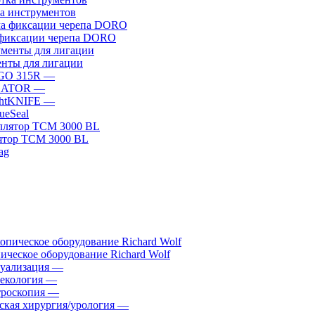
а инструментов
фиксации черепа DORO
нты для лигации
GO 315R
—
GATOR
—
htKNIFE
—
sueSeal
ятор ТСМ 3000 BL
ическое оборудование Richard Wolf
уализация
—
екология
—
роскопия
—
ская хирургия/урология
—