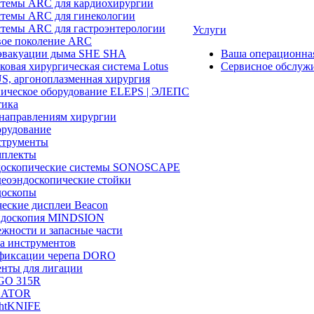
темы ARC для кардиохирургии
темы ARC для гинекологии
темы ARC для гастроэнтерологии
Услуги
ое поколение ARC
эвакуации дыма SHE SHA
Ваша операционн
ковая хирургическая система Lotus
Сервисное обслуж
, аргоноплазменная хирургия
ическое оборудование ELEPS | ЭЛЕПС
ика
направлениям хирургии
рудование
трументы
плекты
доскопические системы SONOSCAPE
еоэндоскопические стойки
оскопы
еские дисплеи Beacon
эндоскопия MINDSION
жности и запасные части
а инструментов
фиксации черепа DORO
нты для лигации
GO 315R
GATOR
htKNIFE