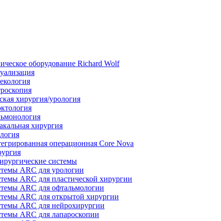
ическое оборудование Richard Wolf
уализация
екология
роскопия
ская хирургия/урология
ктология
ьмонология
акальная хирургия
логия
егрированная операционная Core Nova
ургия
ирургические системы
темы ARC для урологии
темы ARC для пластической хирургии
темы ARC для офтальмологии
темы ARC для открытой хирургии
темы ARC для нейрохирургии
темы ARC для лапароскопии