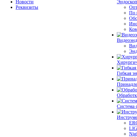
Новости
Эндоскоп
Реквизиты
Опт
По 
Обо
Инс
Ком
Видеоэн
Вид
Энд
Хирургич
Гибкая 
Принадле
Обработк
Система 
Инструме
ER
LI
Nig