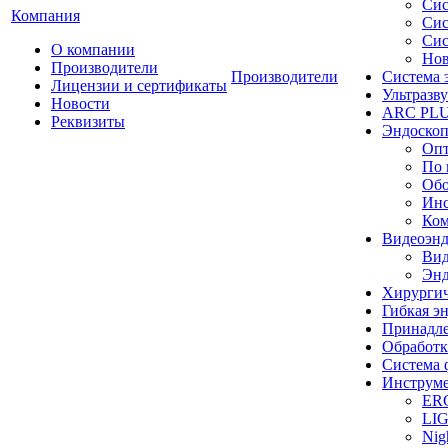
Сис
Компания
Сис
Сис
О компании
Нов
Производители
Производители
Система 
Лицензии и сертификаты
Ультразву
Новости
ARC PLUS
Реквизиты
Эндоскоп
Опт
По 
Обо
Инс
Ком
Видеоэн
Вид
Энд
Хирургич
Гибкая 
Принадле
Обработк
Система 
Инструме
ER
LI
Nig