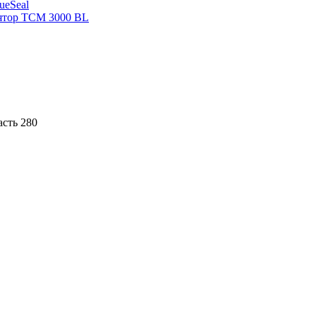
sueSeal
ятор ТСМ 3000 BL
асть 280