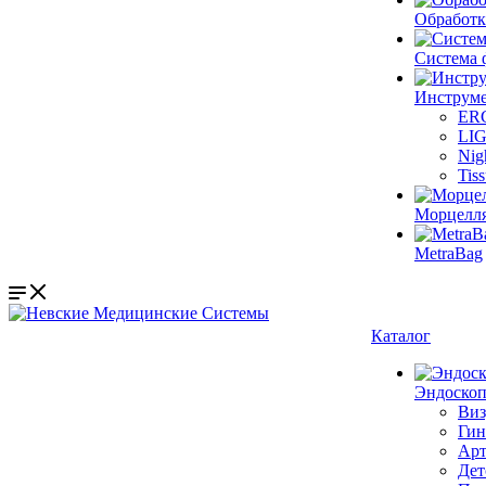
Обработк
Система 
Инструме
ER
LI
Nig
Tis
Морцелл
MetraBag
Каталог
Эндоскоп
Виз
Гин
Арт
Дет