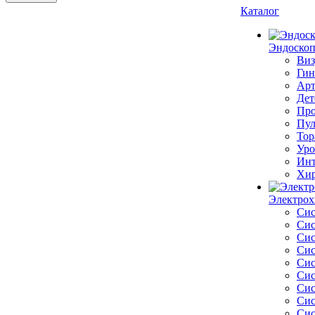
Каталог
Эндоскоп
Виз
Гин
Арт
Дет
Про
Пул
Тор
Уро
Инт
Хир
Электрох
Сис
Сис
Сис
Сис
Сис
Сис
Сис
Сис
Сис