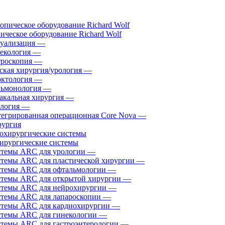
ическое оборудование Richard Wolf
уализация
—
екология
—
роскопия
—
ская хирургия/урология
—
ктология
—
ьмонология
—
акальная хирургия
—
логия
—
егрированная операционная Core Nova
—
ургия
ирургические системы
темы ARC для урологии
—
темы ARC для пластической хирургии
—
темы ARC для офтальмологии
—
темы ARC для открытой хирургии
—
темы ARC для нейрохирургии
—
темы ARC для лапароскопии
—
темы ARC для кардиохирургии
—
темы ARC для гинекологии
—
темы ARC для гастроэнтерологии
—