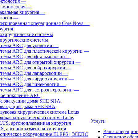
ктология
—
ьмонология
—
акальная хирургия
—
логия
—
егрированная операционная Core Nova
—
ургия
ирургические системы
темы ARC для урологии
—
темы ARC для пластической хирургии
—
темы ARC для офтальмологии
—
темы ARC для открытой хирургии
—
темы ARC для нейрохирургии
—
темы ARC для лапароскопии
—
темы ARC для кардиохирургии
—
темы ARC для гинекологии
—
темы ARC для гастроэнтерологии
—
ое поколение ARC
эвакуации дыма SHE SHA
ковая хирургическая система Lotus
Услуги
, аргоноплазменная хирургия
Ваша операцио
Сервисное обсл