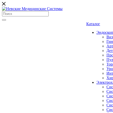
Каталог
Эндоскоп
Виз
Гин
Арт
Дет
Про
Пул
Тор
Уро
Инт
Хир
Электрох
Сис
Сис
Сис
Сис
Сис
Сис