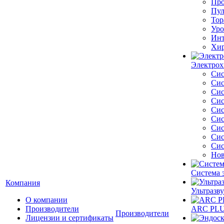
Про
Пул
Тор
Уро
Инт
Хир
Электрох
Сис
Сис
Сис
Сис
Сис
Сис
Сис
Сис
Сис
Нов
Система 
Компания
Ультразву
О компании
Производители
ARC PLUS
Производители
Лицензии и сертификаты