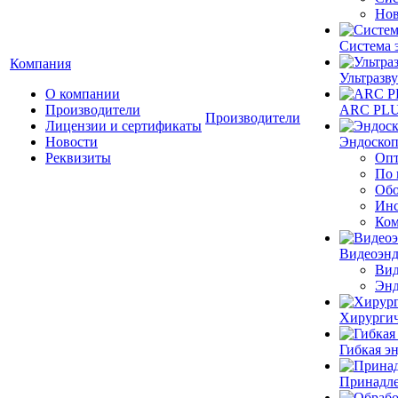
Нов
Система 
Компания
Ультразву
О компании
Производители
ARC PLUS
Производители
Лицензии и сертификаты
Новости
Эндоскоп
Реквизиты
Опт
По 
Обо
Инс
Ком
Видеоэн
Вид
Энд
Хирургич
Гибкая 
Принадле