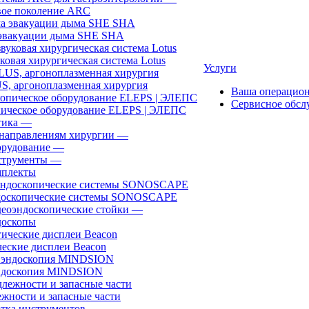
ое поколение ARC
эвакуации дыма SHE SHA
ковая хирургическая система Lotus
Услуги
, аргоноплазменная хирургия
Ваша операцио
Сервисное обсл
ическое оборудование ELEPS | ЭЛЕПС
ика
—
направлениям хирургии
—
рудование
—
трументы
—
плекты
доскопические системы SONOSCAPE
еоэндоскопические стойки
—
оскопы
еские дисплеи Beacon
эндоскопия MINDSION
жности и запасные части