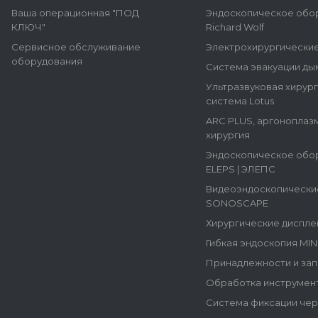
Ваша операционная "ПОД
Эндоскопическое обо
КЛЮЧ"
Richard Wolf
Сервисное обслуживание
Электрохирургически
оборудования
Система эвакуации ды
Ультразвуковая хирур
система Lotus
ARC PLUS, аргоноплаз
хирургия
Эндоскопическое обо
ELEPS | ЭЛЕПС
Видеоэндоскопически
SONOSCAPE
Хирургические диспле
Гибкая эндоскопия MI
Принадлежности и зап
Обработка инструмен
Система фиксации че