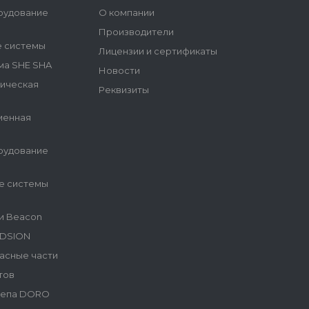
рудование
О компании
Производители
е системы
Лицензии и сертификаты
ма SHE SHA
Новости
гическая
Реквизиты
менная
рудование
е системы
и Beacon
NDSION
асные части
тов
репа DORO