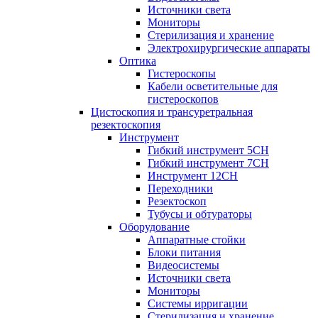
Источники света
Мониторы
Стерилизация и хранение
Электрохирургические аппараты
Оптика
Гистероскопы
Кабели осветительные для
гистероскопов
Цистоскопия и трансуретральная
резектоскопия
Инструмент
Гибкий инструмент 5CH
Гибкий инструмент 7CH
Инструмент 12CH
Переходники
Резектоскоп
Тубусы и обтураторы
Оборудование
Аппаратные стойки
Блоки питания
Видеосистемы
Источники света
Мониторы
Системы ирригации
Стерилизация и хранение