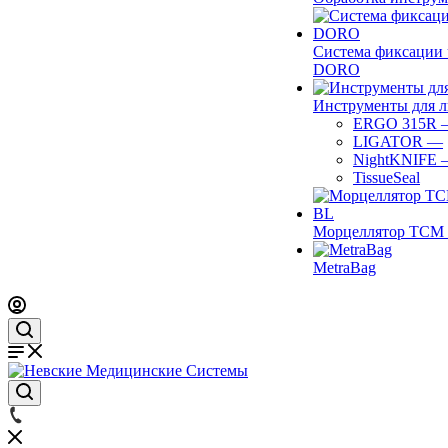
Система фиксации 
DORO
Инструменты для 
ERGO 315R
LIGATOR
—
NightKNIFE
TissueSeal
Морцеллятор ТСМ 
MetraBag