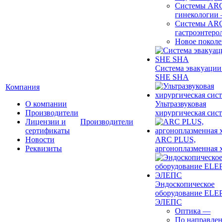
Системы ARC
гинекологии
Системы ARC
гастроэнтеро
Новое покол
Система эвакуации
SHE SHA
Компания
О компании
Ультразвуковая
Производители
хирургическая сист
Лицензии и
Производители
сертификаты
Новости
ARC PLUS,
Реквизиты
аргоноплазменная 
Эндоскопическое
оборудование ELEP
ЭЛЕПС
Оптика
—
По направле