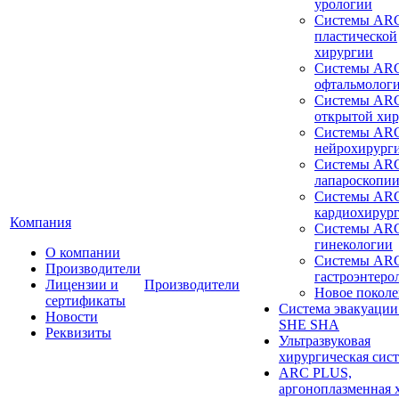
урологии
Системы ARC
пластической
хирургии
Системы ARC
офтальмолог
Системы ARC
открытой хи
Системы ARC
нейрохирург
Системы ARC
лапароскопи
Системы ARC
кардиохирур
Компания
Системы ARC
гинекологии
О компании
Системы ARC
Производители
гастроэнтеро
Лицензии и
Производители
Новое покол
сертификаты
Система эвакуации
Новости
SHE SHA
Реквизиты
Ультразвуковая
хирургическая сист
ARC PLUS,
аргоноплазменная 