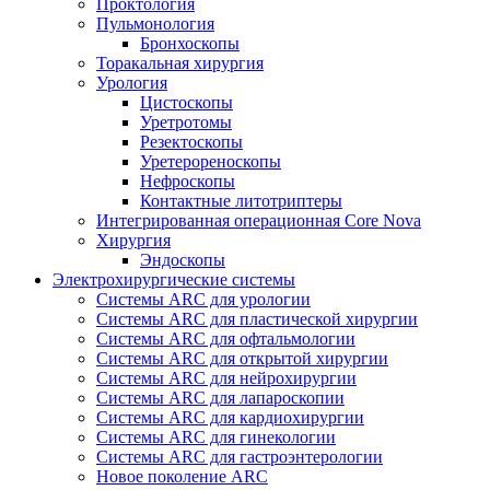
Проктология
Пульмонология
Бронхоскопы
Торакальная хирургия
Урология
Цистоскопы
Уретротомы
Резектоскопы
Уретерореноскопы
Нефроскопы
Контактные литотриптеры
Интегрированная операционная Core Nova
Хирургия
Эндоскопы
Электрохирургические системы
Системы ARC для урологии
Системы ARC для пластической хирургии
Системы ARC для офтальмологии
Системы ARC для открытой хирургии
Системы ARC для нейрохирургии
Системы ARC для лапароскопии
Системы ARC для кардиохирургии
Системы ARC для гинекологии
Системы ARC для гастроэнтерологии
Новое поколение ARC