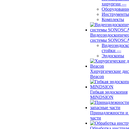
хирургии
—
Оборудовани
Инструменты
Комплекты
Видеоэндоскопиче
системы SONOSC
Видеоэндоск
стойки
—
Эндоскопы
Хирургические ди
Beacon
Гибкая эндоскопия
MINDSION
Принадлежности и
части
Обработка инструм