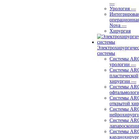
—
Урология
—
Интегрирова
операционная
Nova
—
Хирургия
Электрохирургиче
системы
Системы ARC
урологии
—
Системы ARC
пластической
хирургии
—
Системы ARC
офтальмолог
Системы ARC
открытой хи
Системы ARC
нейрохирург
Системы ARC
лапароскопи
Системы ARC
кардиохирур