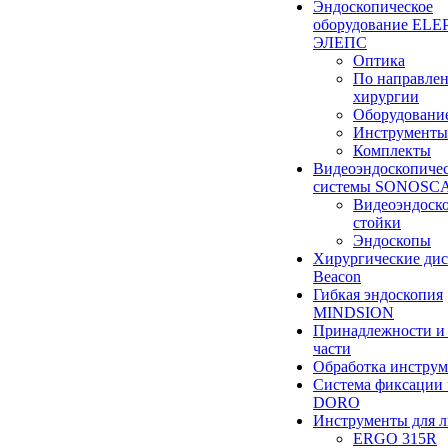
Эндоскопическое
оборудование ELEP
ЭЛЕПС
Оптика
По направле
хирургии
Оборудовани
Инструменты
Комплекты
Видеоэндоскопиче
системы SONOSC
Видеоэндоск
стойки
Эндоскопы
Хирургические ди
Beacon
Гибкая эндоскопия
MINDSION
Принадлежности и
части
Обработка инструм
Система фиксации 
DORO
Инструменты для 
ERGO 315R