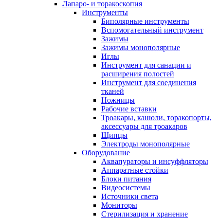
Лапаро- и торакоскопия
Инструменты
Биполярные инструменты
Вспомогательный инструмент
Зажимы
Зажимы монополярные
Иглы
Инструмент для санации и
расширения полостей
Инструмент для соединения
тканей
Ножницы
Рабочие вставки
Троакары, канюли, торакопорты,
аксессуары для троакаров
Щипцы
Электроды монополярные
Оборудование
Аквапураторы и инсуффляторы
Аппаратные стойки
Блоки питания
Видеосистемы
Источники света
Мониторы
Стерилизация и хранение