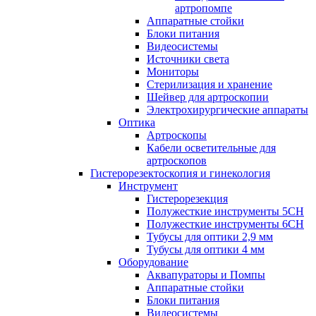
артропомпе
Аппаратные стойки
Блоки питания
Видеосистемы
Источники света
Мониторы
Стерилизация и хранение
Шейвер для артроскопии
Электрохирургические аппараты
Оптика
Артроскопы
Кабели осветительные для
артроскопов
Гистерорезектоскопия и гинекология
Инструмент
Гистерорезекция
Полужесткие инструменты 5CH
Полужесткие инструменты 6CH
Тубусы для оптики 2,9 мм
Тубусы для оптики 4 мм
Оборудование
Аквапураторы и Помпы
Аппаратные стойки
Блоки питания
Видеосистемы