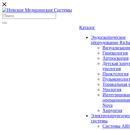
Каталог
Эндоскопическое
оборудование Richa
Визуализаци
Гинекология
Артроскопия
Детская хиру
урология
Проктология
Пульмонолог
Торакальная 
Урология
Интегрирова
операционная
Nova
Хирургия
Электрохирургиче
системы
Системы ARC