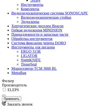
ЭХВЧ
Инструменты
Комплекты
Видеоэндоскопические системы SONOSCAPE
Видеоэндоскопические стойки
Эндоскопы
Хирургические дисплеи Beacon
Гибкая эндоскопия MINDSION
Принадлежности и запасные части
Обработка инструментов
Система фиксации черепа DORO
Инструменты для лигации
ERGO 315R
LIGATOR
NightKNIFE
TissueSeal
Морцеллятор ТСМ 3000 BL
MetraBag
Фильтр
Производитель
ELEPS
Применить
Заказать звонок