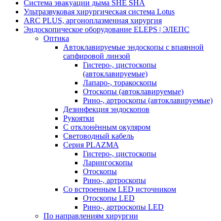
Система эвакуации дыма SHE SHA
Ультразвуковая хирургическая система Lotus
ARC PLUS, аргоноплазменная хирургия
Эндоскопическое оборудование ELEPS | ЭЛЕПС
Оптика
Автоклавируемые эндоскопы с впаянной
сапфировой линзой
Гистеро-, цистоскопы
(автоклавируемые)
Лапаро-, торакоскопы
Отоскопы (автоклавируемые)
Рино-, артроскопы (автоклавируемые)
Дезинфекция эндоскопов
Рукоятки
С отклонённым окуляром
Световодный кабель
Серия PLAZMA
Гистеро-, цистоскопы
Ларингоскопы
Отоскопы
Рино-, артроскопы
Со встроенным LED источником
Отоскопы LED
Рино-, артроскопы LED
По направлениям хирургии