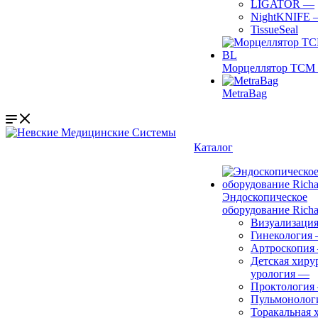
LIGATOR
—
NightKNIFE
TissueSeal
Морцеллятор ТСМ 
MetraBag
Каталог
Эндоскопическое
оборудование Richa
Визуализаци
Гинекология
Артроскопия
Детская хиру
урология
—
Проктология
Пульмонолог
Торакальная 