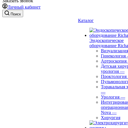
Заказать звонок
Личный кабинет
Поиск
Каталог
Эндоскопическое
оборудование Richa
Визуализаци
Гинекология
Артроскопия
Детская хиру
урология
—
Проктология
Пульмонолог
Торакальная 
—
Урология
—
Интегрирова
операционная
Nova
—
Хирургия