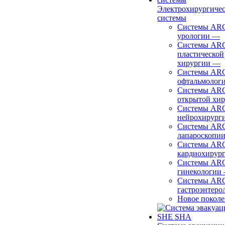
Электрохирургиче
системы
Системы ARC
урологии
—
Системы ARC
пластической
хирургии
—
Системы ARC
офтальмолог
Системы ARC
открытой хи
Системы ARC
нейрохирург
Системы ARC
лапароскопи
Системы ARC
кардиохирур
Системы ARC
гинекологии
Системы ARC
гастроэнтеро
Новое покол