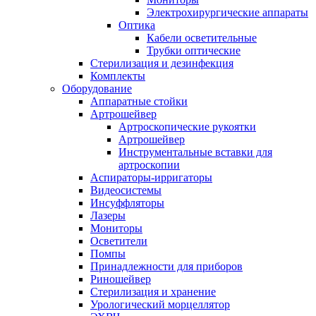
Электрохирургические аппараты
Оптика
Кабели осветительные
Трубки оптические
Стерилизация и дезинфекция
Комплекты
Оборудование
Аппаратные стойки
Артрошейвер
Артроскопические рукоятки
Артрошейвер
Инструментальные вставки для
артроскопии
Аспираторы-ирригаторы
Видеосистемы
Инсуффляторы
Лазеры
Мониторы
Осветители
Помпы
Принадлежности для приборов
Риношейвер
Стерилизация и хранение
Урологический морцеллятор