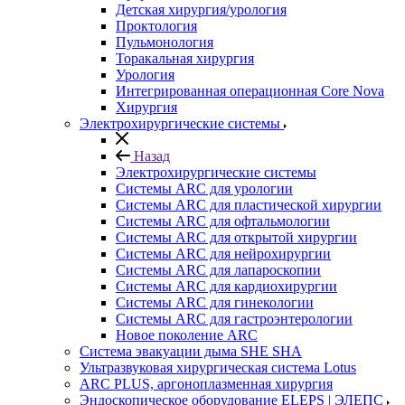
Детская хирургия/урология
Проктология
Пульмонология
Торакальная хирургия
Урология
Интегрированная операционная Core Nova
Хирургия
Электрохирургические системы
Назад
Электрохирургические системы
Системы ARC для урологии
Системы ARC для пластической хирургии
Системы ARC для офтальмологии
Системы ARC для открытой хирургии
Системы ARC для нейрохирургии
Системы ARC для лапароскопии
Системы ARC для кардиохирургии
Системы ARC для гинекологии
Системы ARC для гастроэнтерологии
Новое поколение ARC
Система эвакуации дыма SHE SHA
Ультразвуковая хирургическая система Lotus
ARC PLUS, аргоноплазменная хирургия
Эндоскопическое оборудование ELEPS | ЭЛЕПС