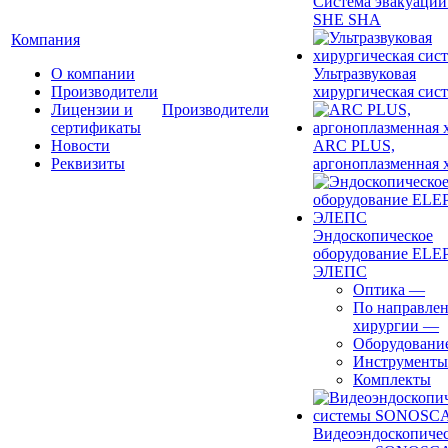
Система эвакуации
SHE SHA
Компания
О компании
Ультразвуковая
Производители
хирургическая сист
Лицензии и
Производители
сертификаты
Новости
ARC PLUS,
Реквизиты
аргоноплазменная 
Эндоскопическое
оборудование ELEP
ЭЛЕПС
Оптика
—
По направле
хирургии
—
Оборудовани
Инструменты
Комплекты
Видеоэндоскопиче