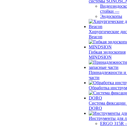
системы SONOSC
Видеоэндоск
стойки
—
Эндоскопы
Хирургические ди
Beacon
Гибкая эндоскопия
MINDSION
Принадлежности и
части
Обработка инструм
Система фиксации 
DORO
Инструменты для 
ERGO 315R