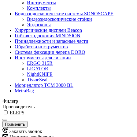
Инструменты
Комплекты
Видеоэндоскопические системы SONOSCAPE
Видеоэндоскопические стойки
Эндоскопы
Хирургические дисплеи Beacon
Гибкая эндоскопия MINDSION
Принадлежности и запасные части
Обработка инструментов
Система фиксации черепа DORO
Инструменты для лигации
ERGO 315R
LIGATOR
NightKNIFE
TissueSeal
Морцеллятор ТСМ 3000 BL
MetraBag
Фильтр
Производитель
ELEPS
Применить
Заказать звонок
Написать сообщение