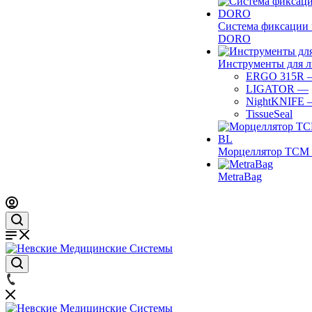
Система фиксации 
DORO
Инструменты для 
ERGO 315R
LIGATOR
—
NightKNIFE
TissueSeal
Морцеллятор ТСМ 
MetraBag