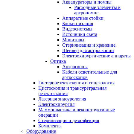
Аквапураторы и помпы
Расходные элементы к
артропомпе
Аппаратные стойки
Блоки питания
Видеосистемы
Источники света
Мониторы
Стерилизация и хранение
Шейвер для артроскопии
Электрохирургические аппараты
Оптика
Артроскопы
Кабели осветительные для
артроскопов
Гистерорезектоскопия и гинекология
Цистоскопия и трансуретральная
резектоскопия
Лазерная эндоурология
Электрохирургия
Маммопластика и реконструктивные
операции
Стерилизация и дезинфекция
Комплекты
Оборудование