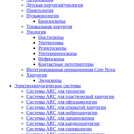
Детская хирургия/урология
Проктология
Пульмонология
Бронхоскопы
Торакальная хирургия
Урология
Цистоскопы
Уретротомы
Резектоскопы
Уретерореноскопы
Нефроскопы
Контактные литотриптеры
Интегрированная операционная Core Nova
Хирургия
Эндоскопы
Электрохирургические системы
Системы ARC для урологии
Системы ARC для пластической хирургии
Системы ARC для офтальмологии
Системы ARC для открытой хирургии
Системы ARC для нейрохирургии
Системы ARC для лапароскопии
Системы ARC для кардиохирургии
Системы ARC для гинекологии