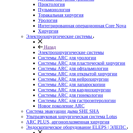
Проктология
Пульмонология
Торакальная хирургия
Урология
Интегрированная операционная Core Nova
Хирургия
Электрохирургические системы
Назад
Электрохирургические системы
Системы ARC для урологии
Системы ARC для пластической хирургии
Системы ARC для офтальмологии
Системы ARC для открытой хирургии
Системы ARC для нейрохирургии
Системы ARC для лапароскопии
Системы ARC для кардиохирургии
Системы ARC для гинекологии
Системы ARC для гастроэнтерологии
Новое поколение ARC
Система эвакуации дыма SHE SHA
Ультразвуковая хирургическая система Lotus
ARC PLUS, аргоноплазменная хирургия
Эндоскопическое оборудование ELEPS | ЭЛЕПС