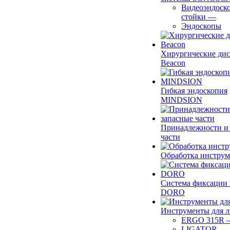
Видеоэндоск
стойки
—
Эндоскопы
Хирургические ди
Beacon
Гибкая эндоскопия
MINDSION
Принадлежности и
части
Обработка инструм
Система фиксации 
DORO
Инструменты для 
ERGO 315R
LIGATOR
—