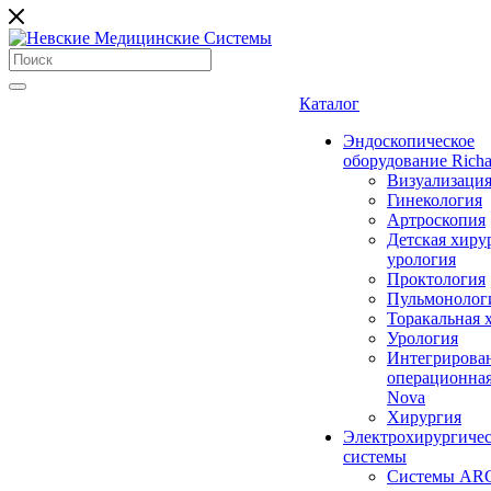
Каталог
Эндоскопическое
оборудование Richa
Визуализаци
Гинекология
Артроскопия
Детская хиру
урология
Проктология
Пульмонолог
Торакальная 
Урология
Интегрирова
операционная
Nova
Хирургия
Электрохирургиче
системы
Системы ARC