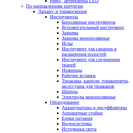
Рино-, артроскопы LED
По направлениям хирургии
Лапаро- и торакоскопия
Инструменты
Биполярные инструменты
Вспомогательный инструмент
Зажимы
Зажимы монополярные
Иглы
Инструмент для санации и
расширения полостей
Инструмент для соединения
тканей
Ножницы
Рабочие вставки
Троакары, канюли, торакопорты,
аксессуары для троакаров
Щипцы
Электроды монополярные
Оборудование
Аквапураторы и инсуффляторы
Аппаратные стойки
Блоки питания
Видеосистемы
Источники света