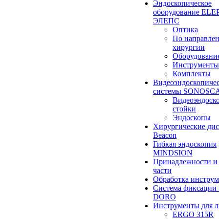
Эндоскопическое
оборудование ELEP
ЭЛЕПС
Оптика
По направле
хирургии
Оборудовани
Инструменты
Комплекты
Видеоэндоскопиче
системы SONOSC
Видеоэндоск
стойки
Эндоскопы
Хирургические ди
Beacon
Гибкая эндоскопия
MINDSION
Принадлежности и
части
Обработка инструм
Система фиксации 
DORO
Инструменты для 
ERGO 315R