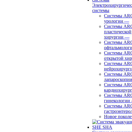
Электрохирургиче
системы
Системы ARC
урологии
—
Системы ARC
пластической
хирургии
—
Системы ARC
офтальмолог
Системы ARC
открытой хи
Системы ARC
нейрохирург
Системы ARC
лапароскопи
Системы ARC
кардиохирур
Системы ARC
гинекологии
Системы ARC
гастроэнтеро
Новое покол