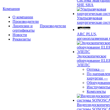
Система эвакуации
SHE SHA
Компания
О компании
Ультразвуковая
Производители
хирургическая сист
Лицензии и
Производители
сертификаты
ARC PLUS,
Новости
аргоноплазменная 
Реквизиты
Эндоскопическое
оборудование ELEP
ЭЛЕПС
Оптика
—
По направле
хирургии
—
Оборудовани
Инструменты
Комплекты
Видеоэндоскопиче
системы SONOSC