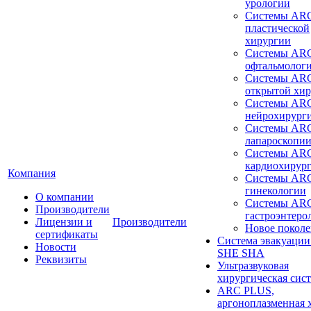
урологии
Системы ARC
пластической
хирургии
Системы ARC
офтальмолог
Системы ARC
открытой хи
Системы ARC
нейрохирург
Системы ARC
лапароскопи
Системы ARC
кардиохирур
Компания
Системы ARC
гинекологии
О компании
Системы ARC
Производители
гастроэнтеро
Лицензии и
Производители
Новое покол
сертификаты
Система эвакуации
Новости
SHE SHA
Реквизиты
Ультразвуковая
хирургическая сист
ARC PLUS,
аргоноплазменная 