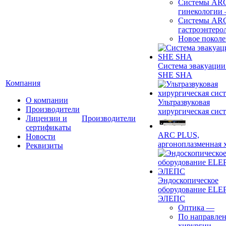
Системы ARC
гинекологии
Системы ARC
гастроэнтеро
Новое покол
Система эвакуации
SHE SHA
Компания
О компании
Ультразвуковая
Производители
хирургическая сист
Лицензии и
Производители
сертификаты
ARC PLUS,
Новости
аргоноплазменная 
Реквизиты
Эндоскопическое
оборудование ELEP
ЭЛЕПС
Оптика
—
По направле
хирургии
—