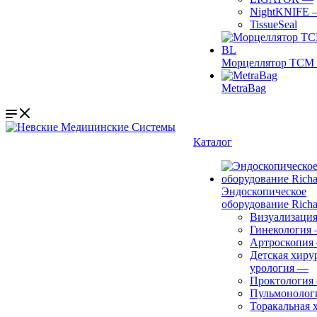
NightKNIFE
TissueSeal
Морцеллятор ТСМ 
MetraBag
Каталог
Эндоскопическое
оборудование Richa
Визуализаци
Гинекология
Артроскопия
Детская хиру
урология
—
Проктология
Пульмонолог
Торакальная 