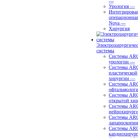
—
Урология
—
Интегрирова
операционная
Nova
—
Хирургия
Электрохирургиче
системы
Системы ARC
урологии
—
Системы ARC
пластической
хирургии
—
Системы ARC
офтальмолог
Системы ARC
открытой хи
Системы ARC
нейрохирург
Системы ARC
лапароскопи
Системы ARC
кардиохирур