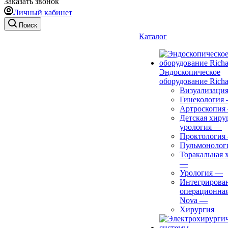
Заказать звонок
Личный кабинет
Поиск
Каталог
Эндоскопическое
оборудование Richa
Визуализаци
Гинекология
Артроскопия
Детская хиру
урология
—
Проктология
Пульмонолог
Торакальная 
—
Урология
—
Интегрирова
операционная
Nova
—
Хирургия