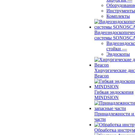
Оборудовани
Инструменты
Комплекты
Видеоэндоскопиче
системы SONOSC
Видеоэндоск
стойки
—
Эндоскопы
Хирургические ди
Beacon
Гибкая эндоскопия
MINDSION
Принадлежности и
части
Обработка инструм