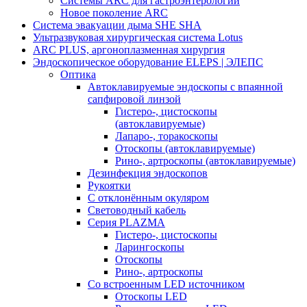
Системы ARC для гастроэнтерологии
Новое поколение ARC
Система эвакуации дыма SHE SHA
Ультразвуковая хирургическая система Lotus
ARC PLUS, аргоноплазменная хирургия
Эндоскопическое оборудование ELEPS | ЭЛЕПС
Оптика
Автоклавируемые эндоскопы с впаянной
сапфировой линзой
Гистеро-, цистоскопы
(автоклавируемые)
Лапаро-, торакоскопы
Отоскопы (автоклавируемые)
Рино-, артроскопы (автоклавируемые)
Дезинфекция эндоскопов
Рукоятки
С отклонённым окуляром
Световодный кабель
Серия PLAZMA
Гистеро-, цистоскопы
Ларингоскопы
Отоскопы
Рино-, артроскопы
Со встроенным LED источником
Отоскопы LED