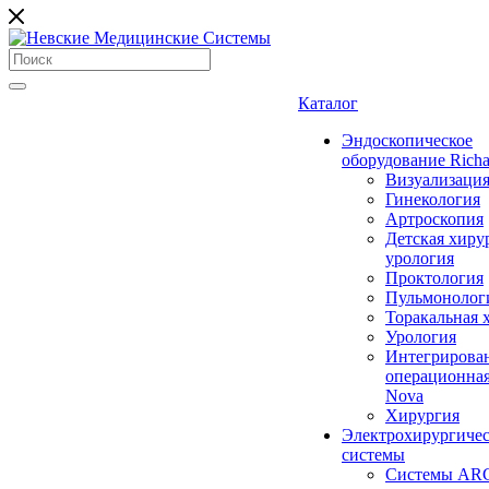
Каталог
Эндоскопическое
оборудование Richa
Визуализаци
Гинекология
Артроскопия
Детская хиру
урология
Проктология
Пульмонолог
Торакальная 
Урология
Интегрирова
операционная
Nova
Хирургия
Электрохирургиче
системы
Системы ARC