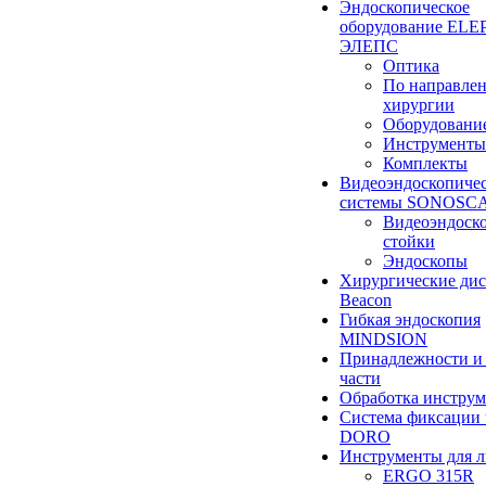
Эндоскопическое
оборудование ELEP
ЭЛЕПС
Оптика
По направле
хирургии
Оборудовани
Инструменты
Комплекты
Видеоэндоскопиче
системы SONOSC
Видеоэндоск
стойки
Эндоскопы
Хирургические ди
Beacon
Гибкая эндоскопия
MINDSION
Принадлежности и
части
Обработка инструм
Система фиксации 
DORO
Инструменты для 
ERGO 315R