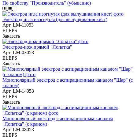
По свойству "Производитель" (убывание)
Электрод игла изогнутая (для вылущивания кист)
Арт.
LM-11053
ELEPS
Заказать
Электрод-нож прямой "Лопатка"
Арт.
LM-03053
ELEPS
Заказать
Монополярный электрод с аспирационным каналом "Шар" (с
краном)
Арт.
LM-14053
ELEPS
Заказать
Монополярный электрод с аспирационным каналом
"Лопатка" (с краном)
Арт.
LM-08053
ELEPS