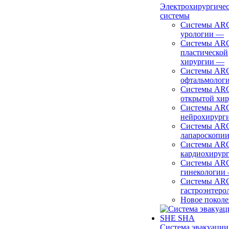
Электрохирургиче
системы
Системы ARC
урологии
—
Системы ARC
пластической
хирургии
—
Системы ARC
офтальмолог
Системы ARC
открытой хи
Системы ARC
нейрохирург
Системы ARC
лапароскопи
Системы ARC
кардиохирур
Системы ARC
гинекологии
Системы ARC
гастроэнтеро
Новое покол
Система эвакуации