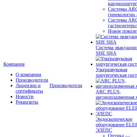
кардиохирур
Системы ARC
гинекологии
Системы ARC
гастроэнтеро
Новое покол
Система эвакуации
SHE SHA
Компания
Ультразвуковая
О компании
хирургическая сист
Производители
Лицензии и
Производители
сертификаты
ARC PLUS,
Новости
аргоноплазменная 
Реквизиты
Эндоскопическое
оборудование ELEP
ЭЛЕПС
Оптика
—