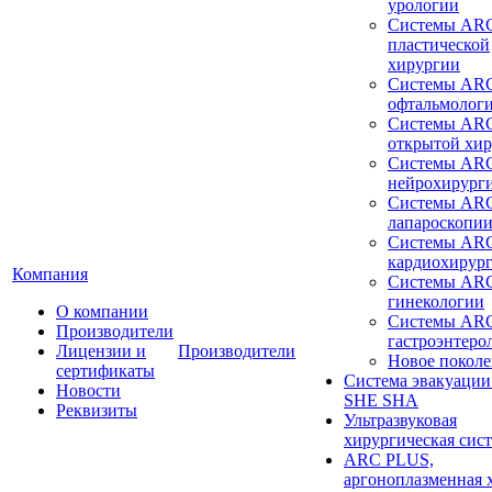
урологии
Системы ARC
пластической
хирургии
Системы ARC
офтальмолог
Системы ARC
открытой хи
Системы ARC
нейрохирург
Системы ARC
лапароскопи
Системы ARC
кардиохирур
Компания
Системы ARC
гинекологии
О компании
Системы ARC
Производители
гастроэнтеро
Лицензии и
Производители
Новое покол
сертификаты
Система эвакуации
Новости
SHE SHA
Реквизиты
Ультразвуковая
хирургическая сист
ARC PLUS,
аргоноплазменная 