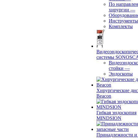
По направле
хирургии
—
Оборудовани
Инструменты
Комплекты
Видеоэндоскопиче
системы SONOSC
Видеоэндоск
стойки
—
Эндоскопы
Хирургические ди
Beacon
Гибкая эндоскопия
MINDSION
Принадлежности и