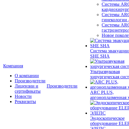
Системы ARC
кардиохирур
Системы ARC
гинекологии
Системы ARC
гастроэнтеро
Новое покол
Система эвакуации
SHE SHA
Компания
Ультразвуковая
О компании
хирургическая сист
Производители
Лицензии и
Производители
сертификаты
ARC PLUS,
Новости
аргоноплазменная 
Реквизиты
Эндоскопическое
оборудование ELEP
ЭЛЕПС