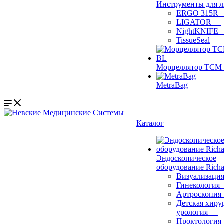
Инструменты для 
ERGO 315R
LIGATOR
—
NightKNIFE
TissueSeal
Морцеллятор ТСМ 
MetraBag
Каталог
Эндоскопическое
оборудование Richa
Визуализаци
Гинекология
Артроскопия
Детская хиру
урология
—
Проктология