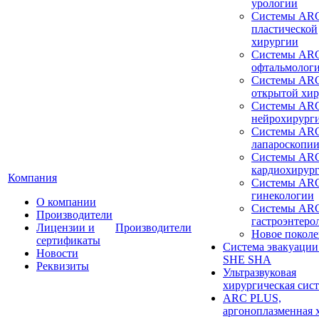
урологии
Системы ARC
пластической
хирургии
Системы ARC
офтальмолог
Системы ARC
открытой хи
Системы ARC
нейрохирург
Системы ARC
лапароскопи
Системы ARC
кардиохирур
Компания
Системы ARC
гинекологии
О компании
Системы ARC
Производители
гастроэнтеро
Лицензии и
Производители
Новое покол
сертификаты
Система эвакуации
Новости
SHE SHA
Реквизиты
Ультразвуковая
хирургическая сист
ARC PLUS,
аргоноплазменная 