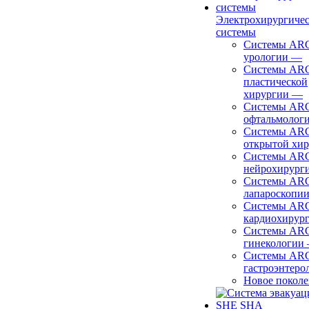
Электрохирургиче
системы
Системы ARC
урологии
—
Системы ARC
пластической
хирургии
—
Системы ARC
офтальмолог
Системы ARC
открытой хи
Системы ARC
нейрохирург
Системы ARC
лапароскопи
Системы ARC
кардиохирур
Системы ARC
гинекологии
Системы ARC
гастроэнтеро
Новое покол