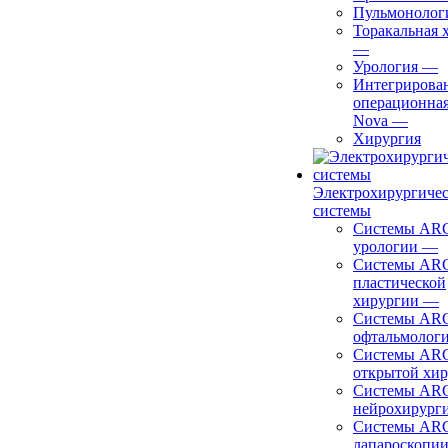
Пульмонолог
Торакальная 
—
Урология
—
Интегрирова
операционная
Nova
—
Хирургия
Электрохирургиче
системы
Системы ARC
урологии
—
Системы ARC
пластической
хирургии
—
Системы ARC
офтальмолог
Системы ARC
открытой хи
Системы ARC
нейрохирург
Системы ARC
лапароскопи