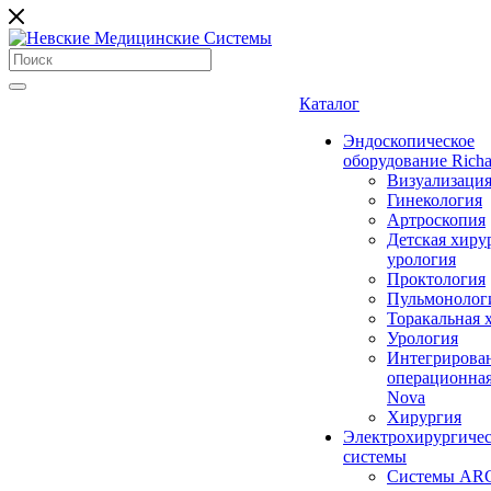
Каталог
Эндоскопическое
оборудование Richa
Визуализаци
Гинекология
Артроскопия
Детская хиру
урология
Проктология
Пульмонолог
Торакальная 
Урология
Интегрирова
операционная
Nova
Хирургия
Электрохирургиче
системы
Системы ARC