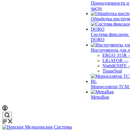
Принадлежности и
части
Обработка инструм
Система фиксации 
DORO
Инструменты для 
ERGO 315R
LIGATOR
—
NightKNIFE
TissueSeal
Морцеллятор ТСМ 
MetraBag