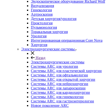
Эндоскопическое оборудование Richard Wolf
Визуализация
Гинекология
Артроскопия
Детская хирургия/урология
Проктология
Пульмонология
Торакальная хирургия
Урология
Интегрированная операционная Core Nova
Хирургия
Электрохирургические системы
Назад
Электрохирургические системы
Системы ARC для урологии
Системы ARC для пластической хирургии
Системы ARC для офтальмологии
Системы ARC для открытой хирургии
Системы ARC для нейрохирургии
Системы ARC для лапароскопии
Системы ARC для кардиохирургии
Системы ARC для гинекологии
Системы ARC для гастроэнтерологии
Новое поколение ARC