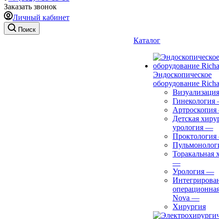
Заказать звонок
Личный кабинет
Поиск
Каталог
Эндоскопическое
оборудование Richa
Визуализаци
Гинекология
Артроскопия
Детская хиру
урология
—
Проктология
Пульмонолог
Торакальная 
—
Урология
—
Интегрирова
операционная
Nova
—
Хирургия