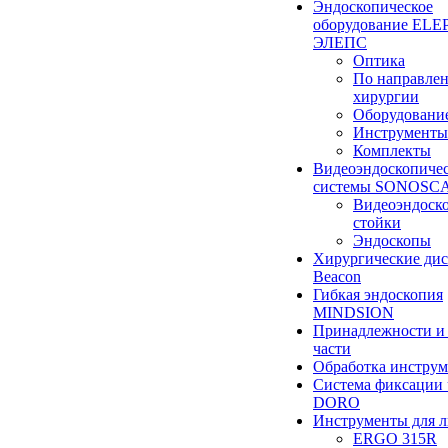
Эндоскопическое
оборудование ELEP
ЭЛЕПС
Оптика
По направле
хирургии
Оборудовани
Инструменты
Комплекты
Видеоэндоскопиче
системы SONOSC
Видеоэндоск
стойки
Эндоскопы
Хирургические ди
Beacon
Гибкая эндоскопия
MINDSION
Принадлежности и
части
Обработка инструм
Система фиксации 
DORO
Инструменты для 
ERGO 315R