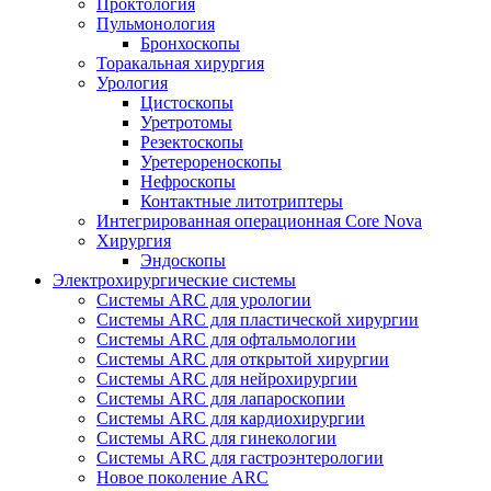
Проктология
Пульмонология
Бронхоскопы
Торакальная хирургия
Урология
Цистоскопы
Уретротомы
Резектоскопы
Уретерореноскопы
Нефроскопы
Контактные литотриптеры
Интегрированная операционная Core Nova
Хирургия
Эндоскопы
Электрохирургические системы
Системы ARC для урологии
Системы ARC для пластической хирургии
Системы ARC для офтальмологии
Системы ARC для открытой хирургии
Системы ARC для нейрохирургии
Системы ARC для лапароскопии
Системы ARC для кардиохирургии
Системы ARC для гинекологии
Системы ARC для гастроэнтерологии
Новое поколение ARC