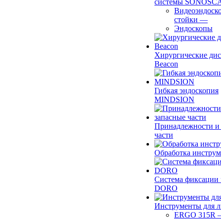
системы SONOSC
Видеоэндоск
стойки
—
Эндоскопы
Хирургические ди
Beacon
Гибкая эндоскопия
MINDSION
Принадлежности и
части
Обработка инструм
Система фиксации 
DORO
Инструменты для 
ERGO 315R