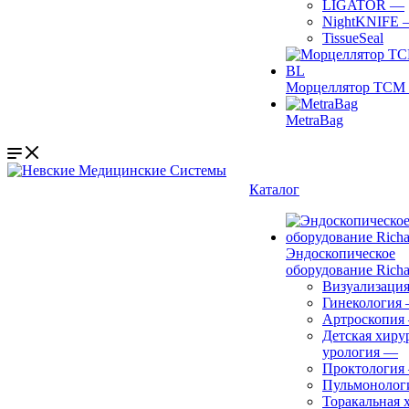
LIGATOR
—
NightKNIFE
TissueSeal
Морцеллятор ТСМ 
MetraBag
Каталог
Эндоскопическое
оборудование Richa
Визуализаци
Гинекология
Артроскопия
Детская хиру
урология
—
Проктология
Пульмонолог
Торакальная 