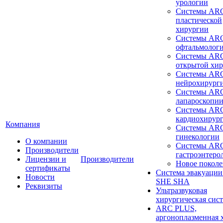
урологии
Системы ARC
пластической
хирургии
Системы ARC
офтальмолог
Системы ARC
открытой хи
Системы ARC
нейрохирург
Системы ARC
лапароскопи
Системы ARC
кардиохирур
Компания
Системы ARC
гинекологии
О компании
Системы ARC
Производители
гастроэнтеро
Лицензии и
Производители
Новое покол
сертификаты
Система эвакуации
Новости
SHE SHA
Реквизиты
Ультразвуковая
хирургическая сист
ARC PLUS,
аргоноплазменная 