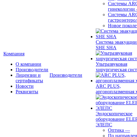
Системы ARC
гинекологии
Системы ARC
гастроэнтеро
Новое покол
Система эвакуации
SHE SHA
Компания
О компании
Ультразвуковая
Производители
хирургическая сист
Лицензии и
Производители
сертификаты
Новости
ARC PLUS,
Реквизиты
аргоноплазменная 
Эндоскопическое
оборудование ELEP
ЭЛЕПС
Оптика
—
По направле