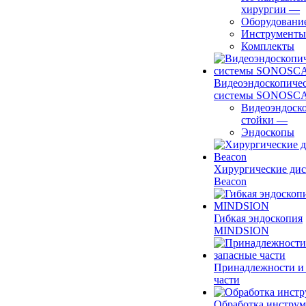
хирургии
—
Оборудовани
Инструменты
Комплекты
Видеоэндоскопиче
системы SONOSC
Видеоэндоск
стойки
—
Эндоскопы
Хирургические ди
Beacon
Гибкая эндоскопия
MINDSION
Принадлежности и
части
Обработка инструм