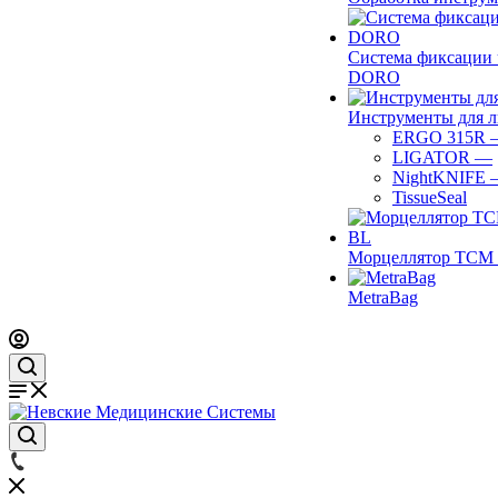
Система фиксации 
DORO
Инструменты для 
ERGO 315R
LIGATOR
—
NightKNIFE
TissueSeal
Морцеллятор ТСМ 
MetraBag