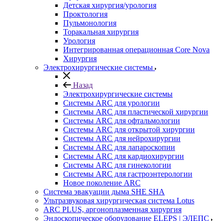
Детская хирургия/урология
Проктология
Пульмонология
Торакальная хирургия
Урология
Интегрированная операционная Core Nova
Хирургия
Электрохирургические системы
Назад
Электрохирургические системы
Системы ARC для урологии
Системы ARC для пластической хирургии
Системы ARC для офтальмологии
Системы ARC для открытой хирургии
Системы ARC для нейрохирургии
Системы ARC для лапароскопии
Системы ARC для кардиохирургии
Системы ARC для гинекологии
Системы ARC для гастроэнтерологии
Новое поколение ARC
Система эвакуации дыма SHE SHA
Ультразвуковая хирургическая система Lotus
ARC PLUS, аргоноплазменная хирургия
Эндоскопическое оборудование ELEPS | ЭЛЕПС