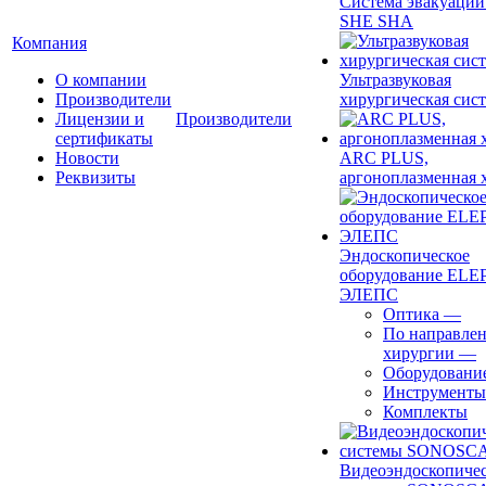
Система эвакуации
SHE SHA
Компания
О компании
Ультразвуковая
Производители
хирургическая сист
Лицензии и
Производители
сертификаты
Новости
ARC PLUS,
Реквизиты
аргоноплазменная 
Эндоскопическое
оборудование ELEP
ЭЛЕПС
Оптика
—
По направле
хирургии
—
Оборудовани
Инструменты
Комплекты
Видеоэндоскопиче