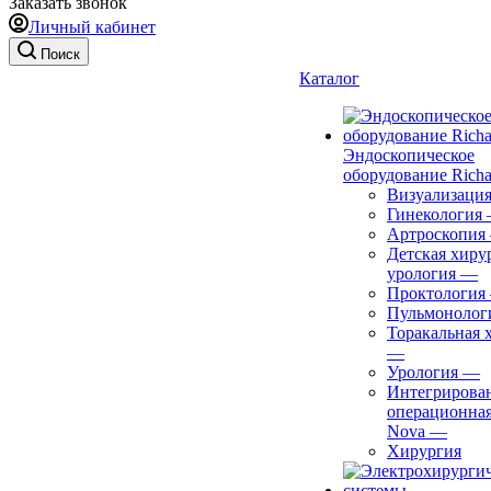
Заказать звонок
Личный кабинет
Поиск
Каталог
Эндоскопическое
оборудование Richa
Визуализаци
Гинекология
Артроскопия
Детская хиру
урология
—
Проктология
Пульмонолог
Торакальная 
—
Урология
—
Интегрирова
операционная
Nova
—
Хирургия