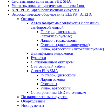
Система эвакуации дыма SHE SHA
Ультразвуковая хирургическая система Lotus
ARC PLUS, аргоноплазменная хирургия
Эндоскопическое оборудование ELEPS | ЭЛЕПС
Оптика
Автоклавируемые эндоскопы с впаянной
сапфировой линзой
Гистеро-, цистоскопы
(автоклавируемые)
Лапаро-, торакоскопы
Отоскопы (автоклавируемые)
Рино-, артроскопы (автоклавируемые)
Дезинфекция эндоскопов
Рукоятки
С отклонённым окуляром
Световодный кабель
Серия PLAZMA
Гистеро-, цистоскопы
Ларингоскопы
Отоскопы
Рино-, артроскопы
Со встроенным LED источником
По направлениям хирургии
Оборудование
Инструменты