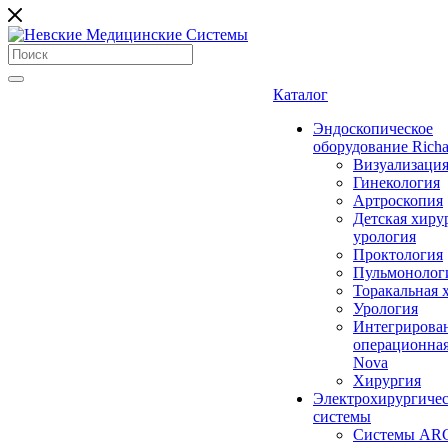
Каталог
Эндоскопическое
оборудование Richa
Визуализаци
Гинекология
Артроскопия
Детская хиру
урология
Проктология
Пульмонолог
Торакальная 
Урология
Интегрирова
операционная
Nova
Хирургия
Электрохирургиче
системы
Системы ARC