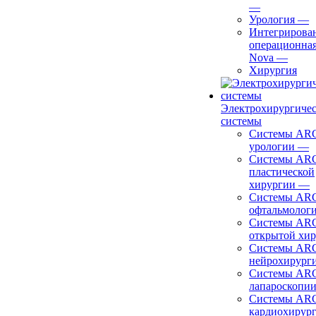
—
Урология
—
Интегрирова
операционная
Nova
—
Хирургия
Электрохирургиче
системы
Системы ARC
урологии
—
Системы ARC
пластической
хирургии
—
Системы ARC
офтальмолог
Системы ARC
открытой хи
Системы ARC
нейрохирург
Системы ARC
лапароскопи
Системы ARC
кардиохирур