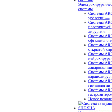
Электрохирургиче
системы
Системы ARC
урологии
—
Системы ARC
пластической
хирургии
—
Системы ARC
офтальмолог
Системы ARC
открытой хи
Системы ARC
нейрохирург
Системы ARC
лапароскопи
Системы ARC
кардиохирур
Системы ARC
гинекологии
Системы ARC
гастроэнтеро
Новое покол