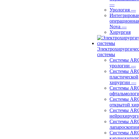
—
Урология
—
Интегрирова
операционная
Nova
—
Хирургия
Электрохирургиче
системы
Системы ARC
урологии
—
Системы ARC
пластической
хирургии
—
Системы ARC
офтальмолог
Системы ARC
открытой хи
Системы ARC
нейрохирург
Системы ARC
лапароскопи
Системы ARC
кардиохирур