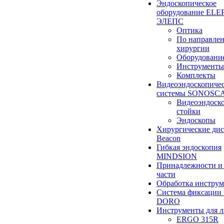
Эндоскопическое
оборудование ELEP
ЭЛЕПС
Оптика
По направле
хирургии
Оборудовани
Инструменты
Комплекты
Видеоэндоскопиче
системы SONOSC
Видеоэндоск
стойки
Эндоскопы
Хирургические ди
Beacon
Гибкая эндоскопия
MINDSION
Принадлежности и
части
Обработка инструм
Система фиксации 
DORO
Инструменты для 
ERGO 315R