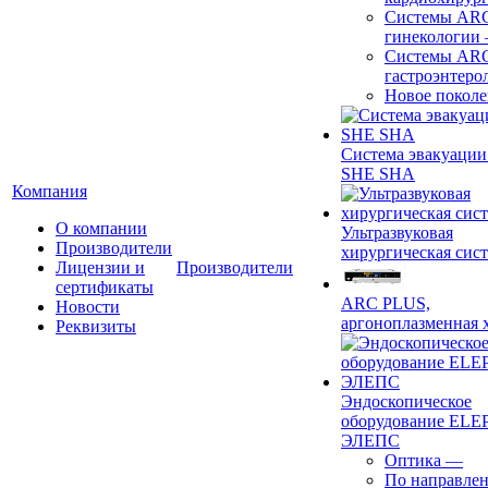
Системы ARC
гинекологии
Системы ARC
гастроэнтеро
Новое покол
Система эвакуации
SHE SHA
Компания
О компании
Ультразвуковая
Производители
хирургическая сист
Лицензии и
Производители
сертификаты
ARC PLUS,
Новости
аргоноплазменная 
Реквизиты
Эндоскопическое
оборудование ELEP
ЭЛЕПС
Оптика
—
По направле