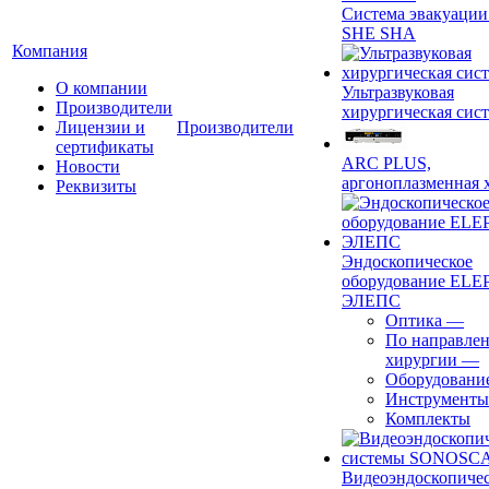
Система эвакуации
SHE SHA
Компания
О компании
Ультразвуковая
Производители
хирургическая сист
Лицензии и
Производители
сертификаты
ARC PLUS,
Новости
аргоноплазменная 
Реквизиты
Эндоскопическое
оборудование ELEP
ЭЛЕПС
Оптика
—
По направле
хирургии
—
Оборудовани
Инструменты
Комплекты
Видеоэндоскопиче