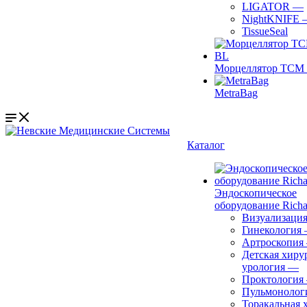
LIGATOR
—
NightKNIFE
TissueSeal
Морцеллятор ТСМ 
MetraBag
Каталог
Эндоскопическое
оборудование Richa
Визуализаци
Гинекология
Артроскопия
Детская хиру
урология
—
Проктология
Пульмонолог
Торакальная 