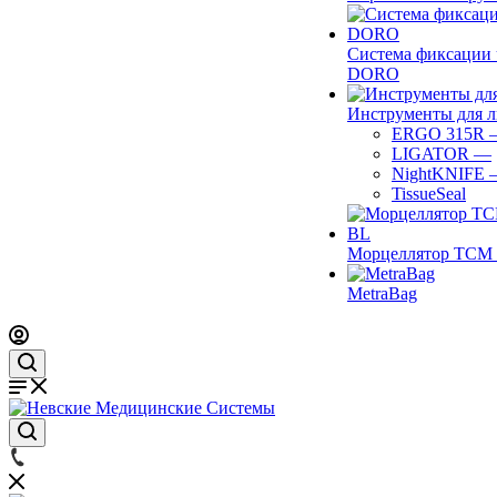
Система фиксации 
DORO
Инструменты для 
ERGO 315R
LIGATOR
—
NightKNIFE
TissueSeal
Морцеллятор ТСМ 
MetraBag