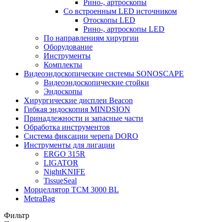
Рино-, артроскопы
Со встроенным LED источником
Отоскопы LED
Рино-, артроскопы LED
По направлениям хирургии
Оборудование
Инструменты
Комплекты
Видеоэндоскопические системы SONOSCAPE
Видеоэндоскопические стойки
Эндоскопы
Хирургические дисплеи Beacon
Гибкая эндоскопия MINDSION
Принадлежности и запасные части
Обработка инструментов
Система фиксации черепа DORO
Инструменты для лигации
ERGO 315R
LIGATOR
NightKNIFE
TissueSeal
Морцеллятор ТСМ 3000 BL
MetraBag
Фильтр