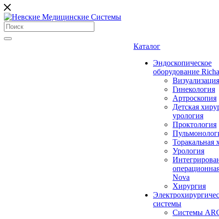
Каталог
Эндоскопическое
оборудование Richa
Визуализаци
Гинекология
Артроскопия
Детская хиру
урология
Проктология
Пульмонолог
Торакальная 
Урология
Интегрирова
операционная
Nova
Хирургия
Электрохирургиче
системы
Системы ARC