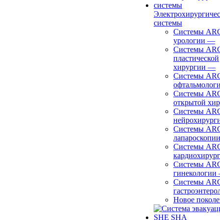
Электрохирургиче
системы
Системы ARC
урологии
—
Системы ARC
пластической
хирургии
—
Системы ARC
офтальмолог
Системы ARC
открытой хи
Системы ARC
нейрохирург
Системы ARC
лапароскопи
Системы ARC
кардиохирур
Системы ARC
гинекологии
Системы ARC
гастроэнтеро
Новое покол