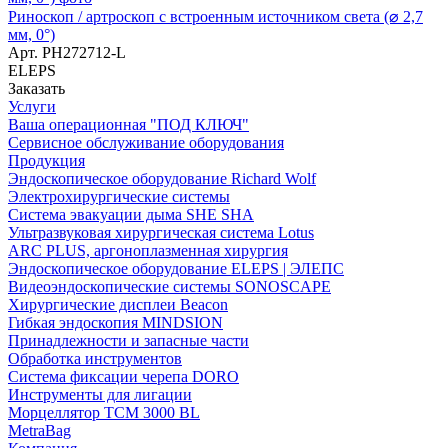
Риноскоп / артроскоп с встроенным источником света (⌀ 2,7
мм, 0°)
Арт.
РН272712-L
ELEPS
Заказать
Услуги
Ваша операционная "ПОД КЛЮЧ"
Сервисное обслуживание оборудования
Продукция
Эндоскопическое оборудование Richard Wolf
Электрохирургические системы
Система эвакуации дыма SHE SHA
Ультразвуковая хирургическая система Lotus
ARC PLUS, аргоноплазменная хирургия
Эндоскопическое оборудование ELEPS | ЭЛЕПС
Видеоэндоскопические системы SONOSCAPE
Хирургические дисплеи Beacon
Гибкая эндоскопия MINDSION
Принадлежности и запасные части
Обработка инструментов
Система фиксации черепа DORO
Инструменты для лигации
Морцеллятор ТСМ 3000 BL
MetraBag