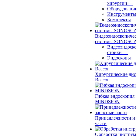
хирургии
—
Оборудовани
Инструменты
Комплекты
Видеоэндоскопиче
системы SONOSC
Видеоэндоск
стойки
—
Эндоскопы
Хирургические ди
Beacon
Гибкая эндоскопия
MINDSION
Принадлежности и
части
Обработка инструм