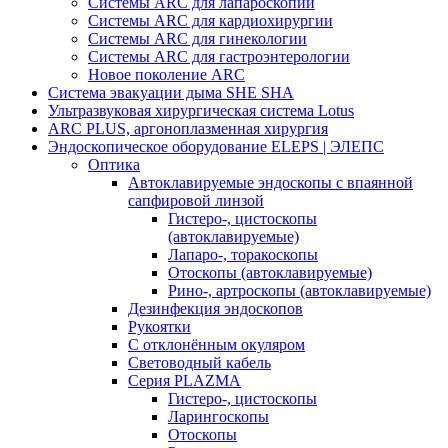
Системы ARC для лапароскопии
Системы ARC для кардиохирургии
Системы ARC для гинекологии
Системы ARC для гастроэнтерологии
Новое поколение ARC
Система эвакуации дыма SHE SHA
Ультразвуковая хирургическая система Lotus
ARC PLUS, аргоноплазменная хирургия
Эндоскопическое оборудование ELEPS | ЭЛЕПС
Оптика
Автоклавируемые эндоскопы с впаянной
сапфировой линзой
Гистеро-, цистоскопы
(автоклавируемые)
Лапаро-, торакоскопы
Отоскопы (автоклавируемые)
Рино-, артроскопы (автоклавируемые)
Дезинфекция эндоскопов
Рукоятки
С отклонённым окуляром
Световодный кабель
Серия PLAZMA
Гистеро-, цистоскопы
Ларингоскопы
Отоскопы