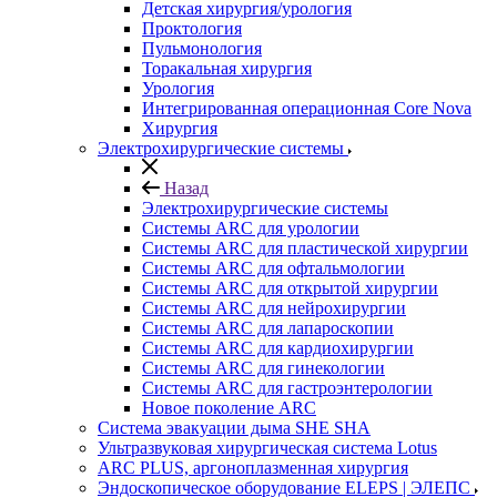
Детская хирургия/урология
Проктология
Пульмонология
Торакальная хирургия
Урология
Интегрированная операционная Core Nova
Хирургия
Электрохирургические системы
Назад
Электрохирургические системы
Системы ARC для урологии
Системы ARC для пластической хирургии
Системы ARC для офтальмологии
Системы ARC для открытой хирургии
Системы ARC для нейрохирургии
Системы ARC для лапароскопии
Системы ARC для кардиохирургии
Системы ARC для гинекологии
Системы ARC для гастроэнтерологии
Новое поколение ARC
Система эвакуации дыма SHE SHA
Ультразвуковая хирургическая система Lotus
ARC PLUS, аргоноплазменная хирургия
Эндоскопическое оборудование ELEPS | ЭЛЕПС