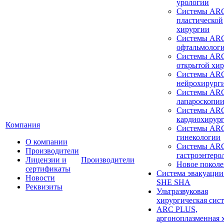
урологии
Системы ARC
пластической
хирургии
Системы ARC
офтальмолог
Системы ARC
открытой хи
Системы ARC
нейрохирург
Системы ARC
лапароскопи
Системы ARC
кардиохирур
Компания
Системы ARC
гинекологии
О компании
Системы ARC
Производители
гастроэнтеро
Лицензии и
Производители
Новое покол
сертификаты
Система эвакуации
Новости
SHE SHA
Реквизиты
Ультразвуковая
хирургическая сист
ARC PLUS,
аргоноплазменная 