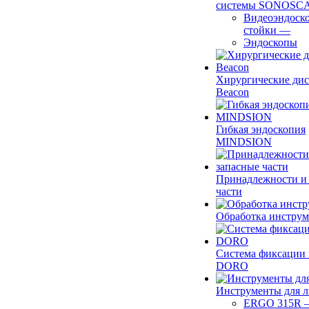
системы SONOSC
Видеоэндоск
стойки
—
Эндоскопы
Хирургические ди
Beacon
Гибкая эндоскопия
MINDSION
Принадлежности и
части
Обработка инструм
Система фиксации 
DORO
Инструменты для 
ERGO 315R