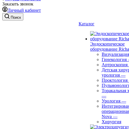
Заказать звонок
Личный кабинет
Поиск
Каталог
Эндоскопическое
оборудование Richa
Визуализаци
Гинекология
Артроскопия
Детская хиру
урология
—
Проктология
Пульмонолог
Торакальная 
—
Урология
—
Интегрирова
операционная
Nova
—
Хирургия