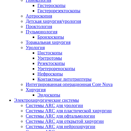
Гинекология
Гистероскопы
Гистерорезектоскопы
Артроскопия
Детская хирургия/урология
Проктология
Пульмонология
Бронхоскопы
Торакальная хирургия
Урология
Цистоскопы
Уретротомы
Резектоскопы
Уретерореноскопы
Нефроскопы
Контактные литотриптеры
Интегрированная операционная Core Nova
Хирургия
Эндоскопы
Электрохирургические системы
Системы ARC для урологии
Системы ARC для пластической хирургии
Системы ARC для офтальмологии
Системы ARC для открытой хирургии
Системы ARC для нейрохирургии