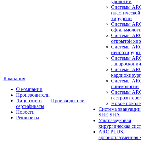
урологии
Системы ARC
пластической
хирургии
Системы ARC
офтальмолог
Системы ARC
открытой хи
Системы ARC
нейрохирург
Системы ARC
лапароскопи
Системы ARC
кардиохирур
Компания
Системы ARC
гинекологии
О компании
Системы ARC
Производители
гастроэнтеро
Лицензии и
Производители
Новое покол
сертификаты
Система эвакуации
Новости
SHE SHA
Реквизиты
Ультразвуковая
хирургическая сист
ARC PLUS,
аргоноплазменная 