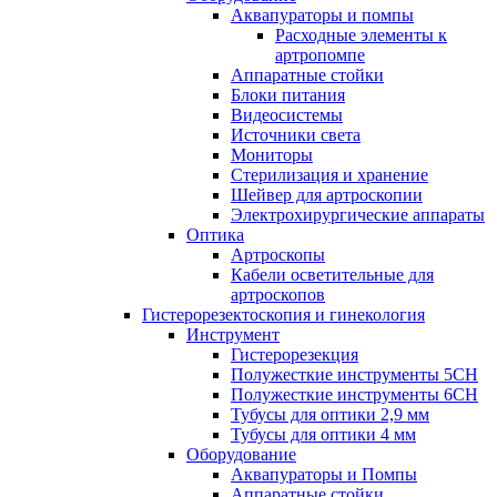
Аквапураторы и помпы
Расходные элементы к
артропомпе
Аппаратные стойки
Блоки питания
Видеосистемы
Источники света
Мониторы
Стерилизация и хранение
Шейвер для артроскопии
Электрохирургические аппараты
Оптика
Артроскопы
Кабели осветительные для
артроскопов
Гистерорезектоскопия и гинекология
Инструмент
Гистерорезекция
Полужесткие инструменты 5CH
Полужесткие инструменты 6CH
Тубусы для оптики 2,9 мм
Тубусы для оптики 4 мм
Оборудование
Аквапураторы и Помпы
Аппаратные стойки