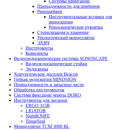
Системы ирригации
Принадлежности для приборов
Риношейвер
Инструментальные вставки для
риноскопии
Риноскопические рукоятки
Стерилизация и хранение
Урологический морцеллятор
ЭХВЧ
Инструменты
Комплекты
Видеоэндоскопические системы SONOSCAPE
Видеоэндоскопические стойки
Эндоскопы
Хирургические дисплеи Beacon
Гибкая эндоскопия MINDSION
Принадлежности и запасные части
Обработка инструментов
Система фиксации черепа DORO
Инструменты для лигации
ERGO 315R
LIGATOR
NightKNIFE
TissueSeal
Морцеллятор ТСМ 3000 BL