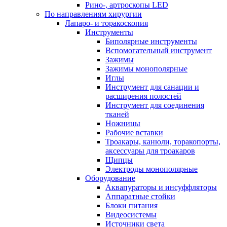
Рино-, артроскопы LED
По направлениям хирургии
Лапаро- и торакоскопия
Инструменты
Биполярные инструменты
Вспомогательный инструмент
Зажимы
Зажимы монополярные
Иглы
Инструмент для санации и
расширения полостей
Инструмент для соединения
тканей
Ножницы
Рабочие вставки
Троакары, канюли, торакопорты,
аксессуары для троакаров
Щипцы
Электроды монополярные
Оборудование
Аквапураторы и инсуффляторы
Аппаратные стойки
Блоки питания
Видеосистемы
Источники света