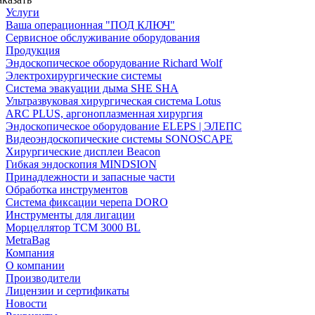
Услуги
Ваша операционная "ПОД КЛЮЧ"
Сервисное обслуживание оборудования
Продукция
Эндоскопическое оборудование Richard Wolf
Электрохирургические системы
Система эвакуации дыма SHE SHA
Ультразвуковая хирургическая система Lotus
ARC PLUS, аргоноплазменная хирургия
Эндоскопическое оборудование ELEPS | ЭЛЕПС
Видеоэндоскопические системы SONOSCAPE
Хирургические дисплеи Beacon
Гибкая эндоскопия MINDSION
Принадлежности и запасные части
Обработка инструментов
Система фиксации черепа DORO
Инструменты для лигации
Морцеллятор ТСМ 3000 BL
MetraBag
Компания
О компании
Производители
Лицензии и сертификаты
Новости