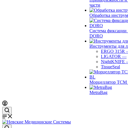
части
Обработка инструм
Система фиксации 
DORO
Инструменты для 
ERGO 315R
LIGATOR
—
NightKNIFE
TissueSeal
Морцеллятор ТСМ 
MetraBag