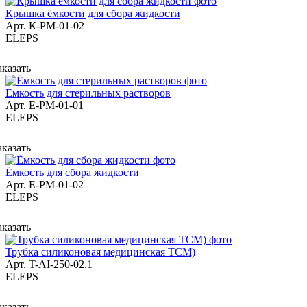
Крышка ёмкости для сбора жидкости
Арт.
К-РМ-01-02
ELEPS
аказать
Ёмкость для стерильных растворов
Арт.
Е-РМ-01-01
ELEPS
аказать
Ёмкость для сбора жидкости
Арт.
Е-РМ-01-02
ELEPS
аказать
Трубка силиконовая медицинская ТСМ)
Арт.
T-AI-250-02.1
ELEPS
аказать