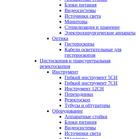
Блоки питания
Видеосистемы
Источники света
Мониторы
Стерилизация и хранение
Электрохирургические аппараты
Оптика
Гистероскопы
Кабели осветительные для
гистероскопов
Цистоскопия и трансуретральная
резектоскопия
Инструмент
Гибкий инструмент 5CH
Гибкий инструмент 7CH
Инструмент 12CH
Переходники
Резектоскоп
Тубусы и обтураторы
Оборудование
Аппаратные стойки
Блоки питания
Видеосистемы
Источники света
Мониторы