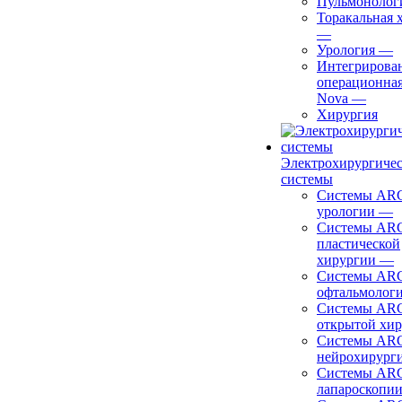
Пульмонолог
Торакальная 
—
Урология
—
Интегрирова
операционная
Nova
—
Хирургия
Электрохирургиче
системы
Системы ARC
урологии
—
Системы ARC
пластической
хирургии
—
Системы ARC
офтальмолог
Системы ARC
открытой хи
Системы ARC
нейрохирург
Системы ARC
лапароскопи