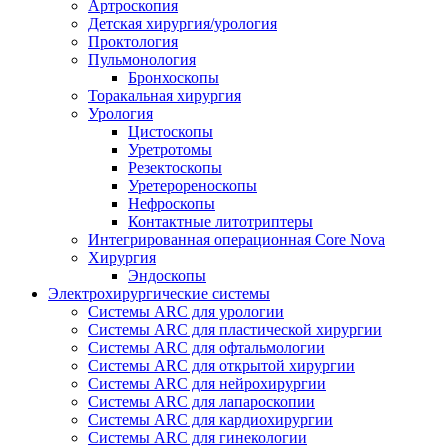
Артроскопия
Детская хирургия/урология
Проктология
Пульмонология
Бронхоскопы
Торакальная хирургия
Урология
Цистоскопы
Уретротомы
Резектоскопы
Уретерореноскопы
Нефроскопы
Контактные литотриптеры
Интегрированная операционная Core Nova
Хирургия
Эндоскопы
Электрохирургические системы
Системы ARC для урологии
Системы ARC для пластической хирургии
Системы ARC для офтальмологии
Системы ARC для открытой хирургии
Системы ARC для нейрохирургии
Системы ARC для лапароскопии
Системы ARC для кардиохирургии
Системы ARC для гинекологии