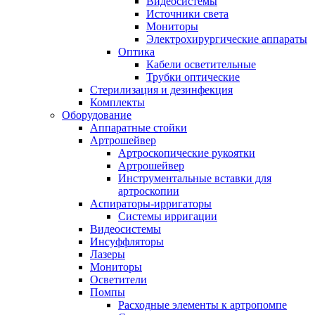
Видеосистемы
Источники света
Мониторы
Электрохирургические аппараты
Оптика
Кабели осветительные
Трубки оптические
Стерилизация и дезинфекция
Комплекты
Оборудование
Аппаратные стойки
Артрошейвер
Артроскопические рукоятки
Артрошейвер
Инструментальные вставки для
артроскопии
Аспираторы-ирригаторы
Системы ирригации
Видеосистемы
Инсуффляторы
Лазеры
Мониторы
Осветители
Помпы
Расходные элементы к артропомпе