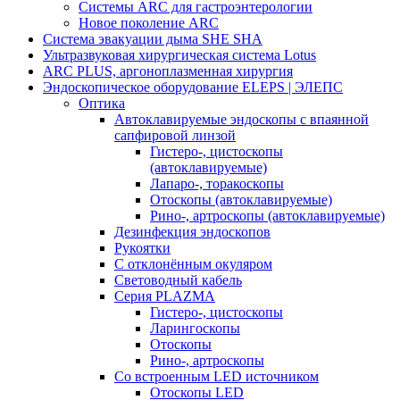
Системы ARC для гастроэнтерологии
Новое поколение ARC
Система эвакуации дыма SHE SHA
Ультразвуковая хирургическая система Lotus
ARC PLUS, аргоноплазменная хирургия
Эндоскопическое оборудование ELEPS | ЭЛЕПС
Оптика
Автоклавируемые эндоскопы с впаянной
сапфировой линзой
Гистеро-, цистоскопы
(автоклавируемые)
Лапаро-, торакоскопы
Отоскопы (автоклавируемые)
Рино-, артроскопы (автоклавируемые)
Дезинфекция эндоскопов
Рукоятки
С отклонённым окуляром
Световодный кабель
Серия PLAZMA
Гистеро-, цистоскопы
Ларингоскопы
Отоскопы
Рино-, артроскопы
Со встроенным LED источником
Отоскопы LED