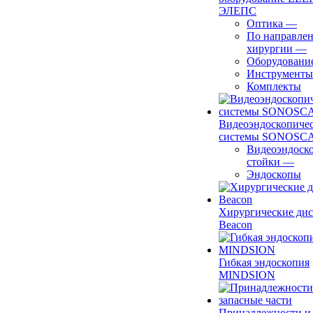
ЭЛЕПС
Оптика
—
По направле
хирургии
—
Оборудовани
Инструменты
Комплекты
Видеоэндоскопиче
системы SONOSC
Видеоэндоск
стойки
—
Эндоскопы
Хирургические ди
Beacon
Гибкая эндоскопия
MINDSION
Принадлежности и