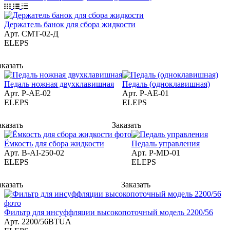
Держатель банок для сбора жидкости
Арт.
СМТ-02-Д
ELEPS
аказать
Педаль ножная двухклавишная
Педаль (одноклавишная)
Арт.
P-AE-02
Арт.
P-AE-01
ELEPS
ELEPS
аказать
Заказать
Ёмкость для сбора жидкости
Педаль управления
Арт.
B-AI-250-02
Арт.
P-MD-01
ELEPS
ELEPS
аказать
Заказать
Фильтр для инсуффляции высокопоточный модель 2200/56
Арт.
2200/56BTUA