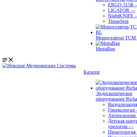
ERGO 315R
LIGATOR
—
NightKNIFE
TissueSeal
Морцеллятор ТСМ 
MetraBag
Каталог
Эндоскопическое
оборудование Richa
Визуализаци
Гинекология
Артроскопия
Детская хиру
урология
—
Проктология