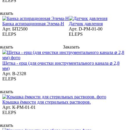
ELEPS
аказать
Банка аспирационная Элема-Н
Датчик давления
Арт.
БП2500
Арт.
D-PM-01-00
ELEPS
ELEPS
аказать
Заказать
Щетка - ерш (для очистки инструментального канала ⌀ 2,8
мм)
Арт.
В-2328
ELEPS
аказать
Крышка ёмкости для стерильных растворов.
Арт.
К-РМ-01-01
ELEPS
аказать