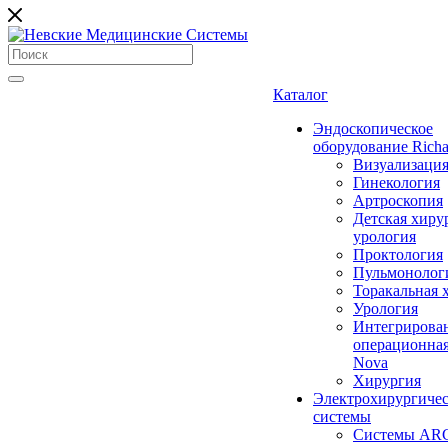
Каталог
Эндоскопическое
оборудование Richa
Визуализаци
Гинекология
Артроскопия
Детская хиру
урология
Проктология
Пульмонолог
Торакальная 
Урология
Интегрирова
операционная
Nova
Хирургия
Электрохирургиче
системы
Системы ARC