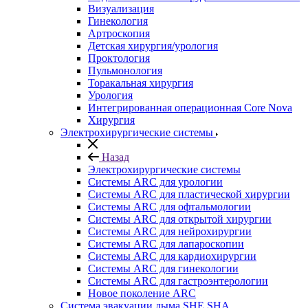
Визуализация
Гинекология
Артроскопия
Детская хирургия/урология
Проктология
Пульмонология
Торакальная хирургия
Урология
Интегрированная операционная Core Nova
Хирургия
Электрохирургические системы
Назад
Электрохирургические системы
Системы ARC для урологии
Системы ARC для пластической хирургии
Системы ARC для офтальмологии
Системы ARC для открытой хирургии
Системы ARC для нейрохирургии
Системы ARC для лапароскопии
Системы ARC для кардиохирургии
Системы ARC для гинекологии
Системы ARC для гастроэнтерологии
Новое поколение ARC
Система эвакуации дыма SHE SHA