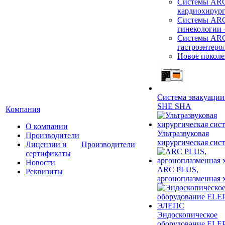
Системы ARC
кардиохирур
Системы ARC
гинекологии
Системы ARC
гастроэнтеро
Новое покол
Система эвакуации
SHE SHA
Компания
О компании
Ультразвуковая
Производители
хирургическая сист
Лицензии и
Производители
сертификаты
Новости
ARC PLUS,
Реквизиты
аргоноплазменная 
Эндоскопическое
оборудование ELEP