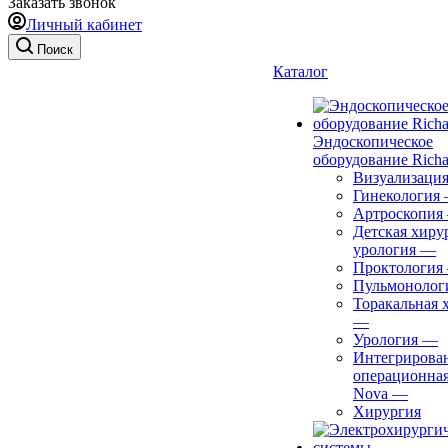
Заказать звонок
Личный кабинет
Поиск
Каталог
Эндоскопическое
оборудование Richa
Визуализаци
Гинекология
Артроскопия
Детская хиру
урология
—
Проктология
Пульмонолог
Торакальная 
—
Урология
—
Интегрирова
операционная
Nova
—
Хирургия