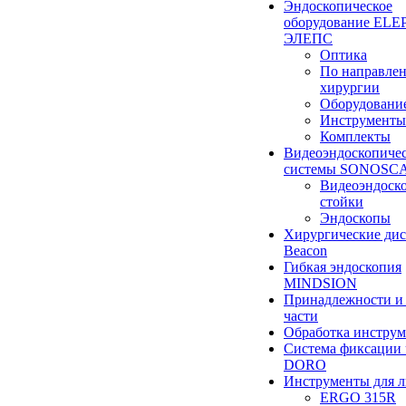
Эндоскопическое
оборудование ELEP
ЭЛЕПС
Оптика
По направле
хирургии
Оборудовани
Инструменты
Комплекты
Видеоэндоскопиче
системы SONOSC
Видеоэндоск
стойки
Эндоскопы
Хирургические ди
Beacon
Гибкая эндоскопия
MINDSION
Принадлежности и
части
Обработка инструм
Система фиксации 
DORO
Инструменты для 
ERGO 315R