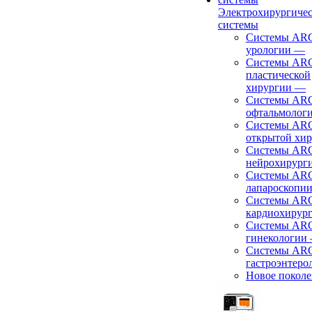
Электрохирургиче
системы
Системы ARC
урологии
—
Системы ARC
пластической
хирургии
—
Системы ARC
офтальмолог
Системы ARC
открытой хи
Системы ARC
нейрохирург
Системы ARC
лапароскопи
Системы ARC
кардиохирур
Системы ARC
гинекологии
Системы ARC
гастроэнтеро
Новое покол