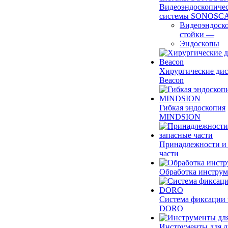
Видеоэндоскопиче
системы SONOSC
Видеоэндоск
стойки
—
Эндоскопы
Хирургические ди
Beacon
Гибкая эндоскопия
MINDSION
Принадлежности и
части
Обработка инструм
Система фиксации 
DORO
Инструменты для 