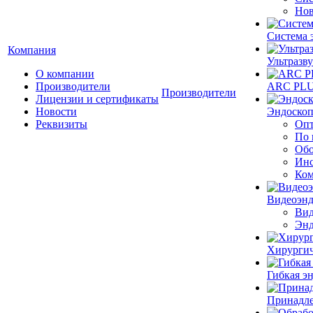
Нов
Система 
Компания
Ультразву
О компании
Производители
ARC PLUS
Производители
Лицензии и сертификаты
Новости
Эндоскоп
Реквизиты
Опт
По 
Обо
Инс
Ком
Видеоэн
Вид
Энд
Хирургич
Гибкая 
Принадле