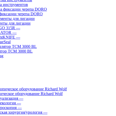
а инструментов
фиксации черепа DORO
нты для лигации
GO 315R
—
GATOR
—
htKNIFE
—
sueSeal
ятор ТСМ 3000 BL
ическое оборудование Richard Wolf
уализация
—
екология
—
роскопия
—
ская хирургия/урология
—