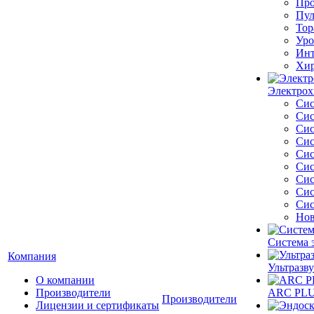
Про
Пул
Тор
Уро
Инт
Хир
Электрох
Сис
Сис
Сис
Сис
Сис
Сис
Сис
Сис
Сис
Нов
Система 
Компания
Ультразву
О компании
Производители
ARC PLUS
Производители
Лицензии и сертификаты