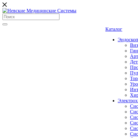
Каталог
Эндоскоп
Виз
Гин
Арт
Дет
Про
Пул
Тор
Уро
Инт
Хир
Электрох
Сис
Сис
Сис
Сис
Сис
Сис