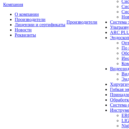
Сис
Компания
Сис
Сис
О компании
Нов
Производители
Производители
Система 
Лицензии и сертификаты
Ультразву
Новости
ARC PLUS
Реквизиты
Эндоскоп
Опт
По 
Обо
Инс
Ком
Видеоэн
Вид
Энд
Хирургич
Гибкая 
Принадле
Обработк
Система 
Инструме
ER
LI
Nig