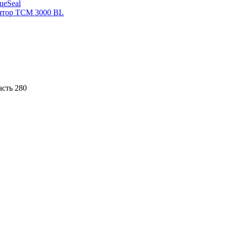
sueSeal
ятор ТСМ 3000 BL
асть 280