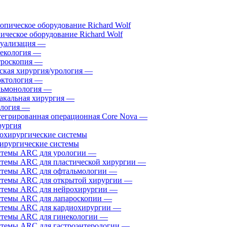
ическое оборудование Richard Wolf
уализация
—
екология
—
роскопия
—
ская хирургия/урология
—
ктология
—
ьмонология
—
акальная хирургия
—
логия
—
егрированная операционная Core Nova
—
ургия
ирургические системы
темы ARC для урологии
—
темы ARC для пластической хирургии
—
темы ARC для офтальмологии
—
темы ARC для открытой хирургии
—
темы ARC для нейрохирургии
—
темы ARC для лапароскопии
—
темы ARC для кардиохирургии
—
темы ARC для гинекологии
—
темы ARC для гастроэнтерологии
—