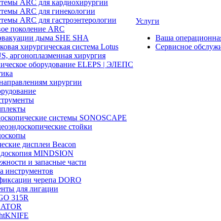
темы ARC для кардиохирургии
темы ARC для гинекологии
темы ARC для гастроэнтерологии
Услуги
ое поколение ARC
эвакуации дыма SHE SHA
Ваша операционн
ковая хирургическая система Lotus
Сервисное обслуж
, аргоноплазменная хирургия
ическое оборудование ELEPS | ЭЛЕПС
ика
направлениям хирургии
рудование
трументы
плекты
доскопические системы SONOSCAPE
еоэндоскопические стойки
оскопы
еские дисплеи Beacon
эндоскопия MINDSION
жности и запасные части
а инструментов
фиксации черепа DORO
нты для лигации
GO 315R
GATOR
htKNIFE