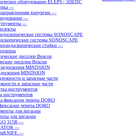
ическое оборудование ELEPS | ЭЛЕПС
ика
—
направлениям хирургии
—
рудование
—
трументы
—
плекты
доскопические системы SONOSCAPE
еоэндоскопические стойки
—
оскопы
еские дисплеи Beacon
эндоскопия MINDSION
жности и запасные части
а инструментов
фиксации черепа DORO
нты для лигации
GO 315R
—
GATOR
—
htKNIFE
—