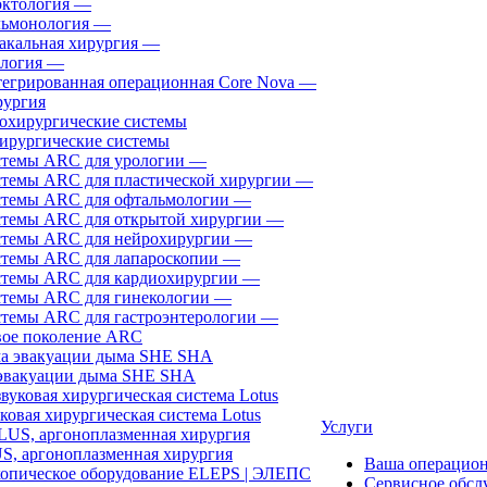
ктология
—
ьмонология
—
акальная хирургия
—
логия
—
егрированная операционная Core Nova
—
ургия
ирургические системы
темы ARC для урологии
—
темы ARC для пластической хирургии
—
темы ARC для офтальмологии
—
темы ARC для открытой хирургии
—
темы ARC для нейрохирургии
—
темы ARC для лапароскопии
—
темы ARC для кардиохирургии
—
темы ARC для гинекологии
—
темы ARC для гастроэнтерологии
—
ое поколение ARC
эвакуации дыма SHE SHA
ковая хирургическая система Lotus
Услуги
, аргоноплазменная хирургия
Ваша операцио
Сервисное обсл