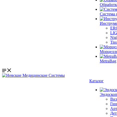
Обработк
Система 
Инструме
ER
LI
Nig
Tis
Морцелл
MetraBag
Каталог
Эндоскоп
Виз
Гин
Арт
Дет