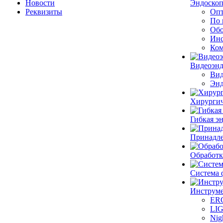
Новости
Эндоскоп
Реквизиты
Опт
По 
Обо
Инс
Ком
Видеоэн
Вид
Энд
Хирургич
Гибкая 
Принадле
Обработк
Система 
Инструме
ER
LI
Nig