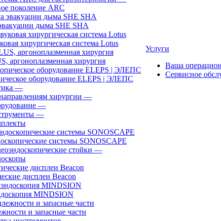
ое поколение ARC
эвакуации дыма SHE SHA
ковая хирургическая система Lotus
Услуги
, аргоноплазменная хирургия
Ваша операцио
Сервисное обсл
ическое оборудование ELEPS | ЭЛЕПС
ика
—
направлениям хирургии
—
рудование
—
трументы
—
плекты
доскопические системы SONOSCAPE
еоэндоскопические стойки
—
оскопы
еские дисплеи Beacon
эндоскопия MINDSION
жности и запасные части