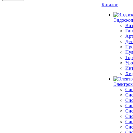
Каталог
Эндоскоп
Виз
Гин
Арт
Дет
Про
Пул
Тор
Уро
Инт
Хир
Электрох
Сис
Сис
Сис
Сис
Сис
Сис
Сис
Сис
Сис