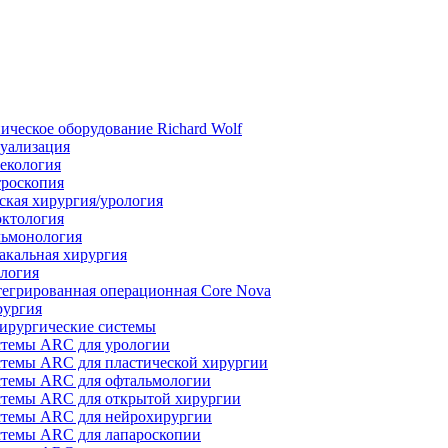
ическое оборудование Richard Wolf
уализация
екология
роскопия
ская хирургия/урология
ктология
ьмонология
акальная хирургия
логия
егрированная операционная Core Nova
ургия
ирургические системы
темы ARC для урологии
темы ARC для пластической хирургии
темы ARC для офтальмологии
темы ARC для открытой хирургии
темы ARC для нейрохирургии
темы ARC для лапароскопии