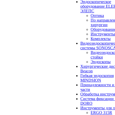
Эндоскопическое
оборудование ELEP
ЭЛЕПС
Оптика
По направле
хирургии
Оборудовани
Инструменты
Комплекты
Видеоэндоскопиче
системы SONOSC
Видеоэндоск
стойки
Эндоскопы
Хирургические ди
Beacon
Гибкая эндоскопия
MINDSION
Принадлежности и
части
Обработка инструм
Система фиксации 
DORO
Инструменты для 
ERGO 315R