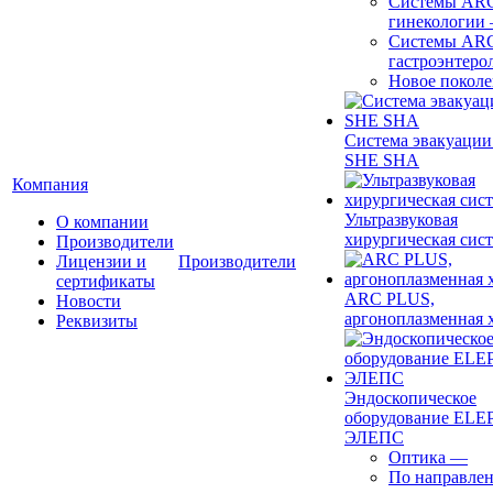
Системы ARC
гинекологии
Системы ARC
гастроэнтеро
Новое покол
Система эвакуации
SHE SHA
Компания
Ультразвуковая
О компании
хирургическая сист
Производители
Лицензии и
Производители
сертификаты
ARC PLUS,
Новости
аргоноплазменная 
Реквизиты
Эндоскопическое
оборудование ELEP
ЭЛЕПС
Оптика
—
По направле