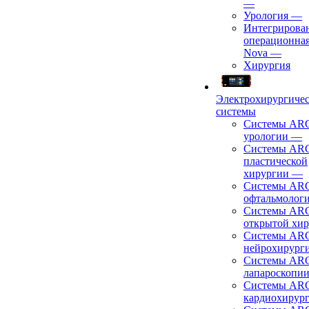
—
Урология
—
Интегрирова
операционная
Nova
—
Хирургия
Электрохирургиче
системы
Системы ARC
урологии
—
Системы ARC
пластической
хирургии
—
Системы ARC
офтальмолог
Системы ARC
открытой хи
Системы ARC
нейрохирург
Системы ARC
лапароскопи
Системы ARC
кардиохирур