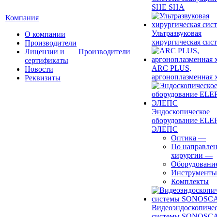
SHE SHA
Компания
Ультразвуковая
О компании
хирургическая сист
Производители
Лицензии и
Производители
сертификаты
ARC PLUS,
Новости
аргоноплазменная 
Реквизиты
Эндоскопическое
оборудование ELEP
ЭЛЕПС
Оптика
—
По направле
хирургии
—
Оборудовани
Инструменты
Комплекты
Видеоэндоскопиче
системы SONOSC