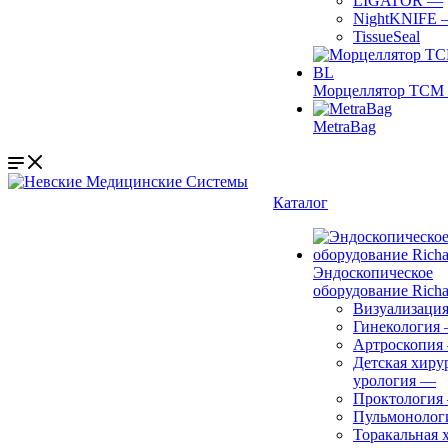
LIGATOR
—
NightKNIFE
TissueSeal
Морцеллятор ТСМ 
MetraBag
Каталог
Эндоскопическое
оборудование Richa
Визуализаци
Гинекология
Артроскопия
Детская хиру
урология
—
Проктология
Пульмонолог
Торакальная 