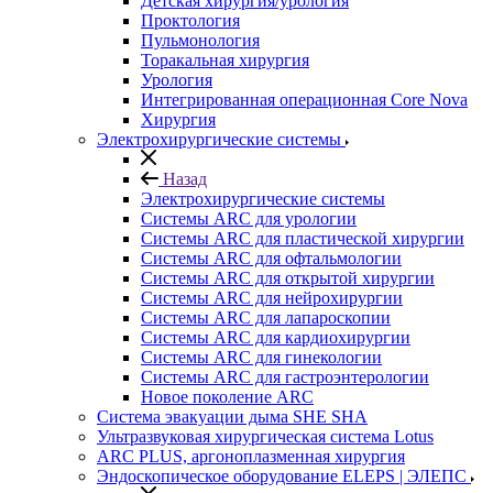
Детская хирургия/урология
Проктология
Пульмонология
Торакальная хирургия
Урология
Интегрированная операционная Core Nova
Хирургия
Электрохирургические системы
Назад
Электрохирургические системы
Системы ARC для урологии
Системы ARC для пластической хирургии
Системы ARC для офтальмологии
Системы ARC для открытой хирургии
Системы ARC для нейрохирургии
Системы ARC для лапароскопии
Системы ARC для кардиохирургии
Системы ARC для гинекологии
Системы ARC для гастроэнтерологии
Новое поколение ARC
Система эвакуации дыма SHE SHA
Ультразвуковая хирургическая система Lotus
ARC PLUS, аргоноплазменная хирургия
Эндоскопическое оборудование ELEPS | ЭЛЕПС