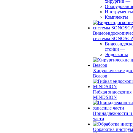
хирургии
—
Оборудовани
Инструменты
Комплекты
Видеоэндоскопиче
системы SONOSC
Видеоэндоск
стойки
—
Эндоскопы
Хирургические ди
Beacon
Гибкая эндоскопия
MINDSION
Принадлежности и
части
Обработка инструм