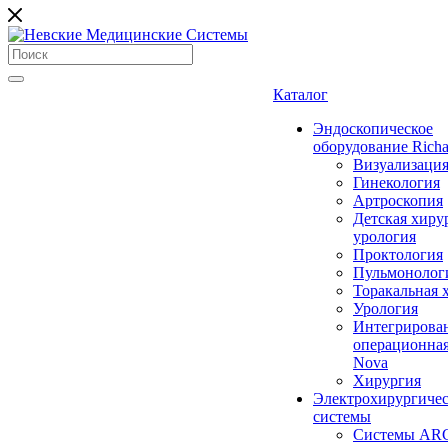
Каталог
Эндоскопическое
оборудование Richa
Визуализаци
Гинекология
Артроскопия
Детская хиру
урология
Проктология
Пульмонолог
Торакальная 
Урология
Интегрирова
операционная
Nova
Хирургия
Электрохирургиче
системы
Системы ARC