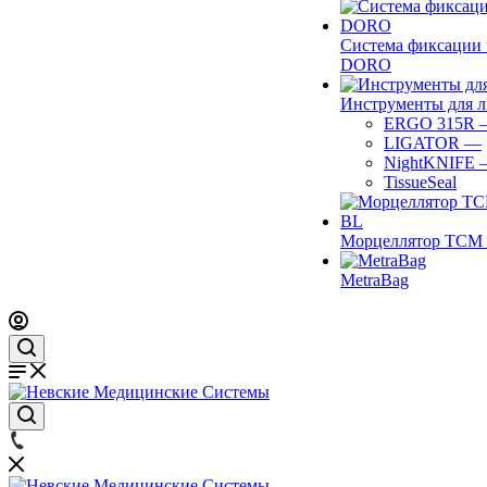
Система фиксации 
DORO
Инструменты для 
ERGO 315R
LIGATOR
—
NightKNIFE
TissueSeal
Морцеллятор ТСМ 
MetraBag