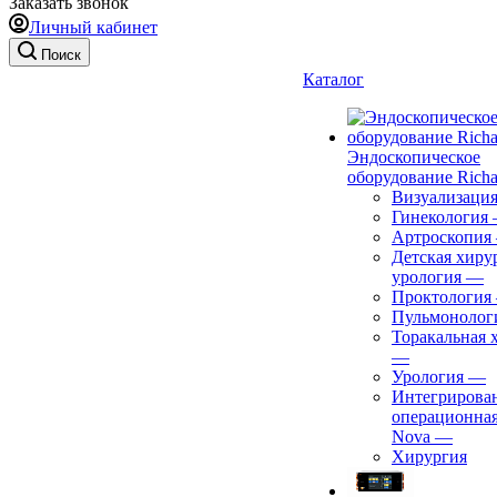
Заказать звонок
Личный кабинет
Поиск
Каталог
Эндоскопическое
оборудование Richa
Визуализаци
Гинекология
Артроскопия
Детская хиру
урология
—
Проктология
Пульмонолог
Торакальная 
—
Урология
—
Интегрирова
операционная
Nova
—
Хирургия