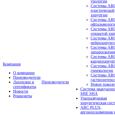
урологии
Системы ARC
пластической
хирургии
Системы ARC
офтальмолог
Системы ARC
открытой хи
Системы ARC
нейрохирург
Системы ARC
лапароскопи
Системы ARC
кардиохирур
Компания
Системы ARC
гинекологии
О компании
Системы ARC
Производители
гастроэнтеро
Лицензии и
Производители
Новое покол
сертификаты
Система эвакуации
Новости
SHE SHA
Реквизиты
Ультразвуковая
хирургическая сист
ARC PLUS,
аргоноплазменная 