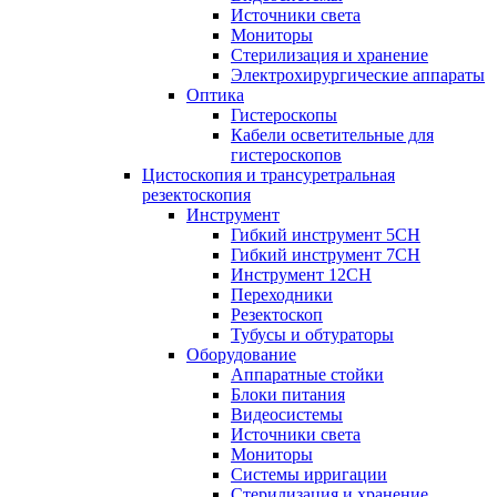
Источники света
Мониторы
Стерилизация и хранение
Электрохирургические аппараты
Оптика
Гистероскопы
Кабели осветительные для
гистероскопов
Цистоскопия и трансуретральная
резектоскопия
Инструмент
Гибкий инструмент 5CH
Гибкий инструмент 7CH
Инструмент 12CH
Переходники
Резектоскоп
Тубусы и обтураторы
Оборудование
Аппаратные стойки
Блоки питания
Видеосистемы
Источники света
Мониторы
Системы ирригации
Стерилизация и хранение