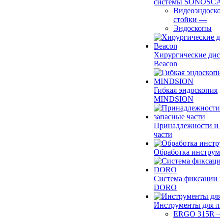
системы SONOSC
Видеоэндоск
стойки
—
Эндоскопы
Хирургические ди
Beacon
Гибкая эндоскопия
MINDSION
Принадлежности и
части
Обработка инструм
Система фиксации 
DORO
Инструменты для 
ERGO 315R