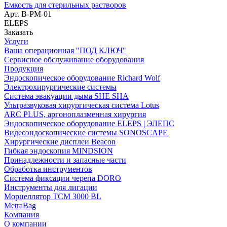
Емкость для стерильных растворов
Арт.
B-PM-01
ELEPS
Заказать
Услуги
Ваша операционная "ПОД КЛЮЧ"
Сервисное обслуживание оборудования
Продукция
Эндоскопическое оборудование Richard Wolf
Электрохирургические системы
Система эвакуации дыма SHE SHA
Ультразвуковая хирургическая система Lotus
ARC PLUS, аргоноплазменная хирургия
Эндоскопическое оборудование ELEPS | ЭЛЕПС
Видеоэндоскопические системы SONOSCAPE
Хирургические дисплеи Beacon
Гибкая эндоскопия MINDSION
Принадлежности и запасные части
Обработка инструментов
Система фиксации черепа DORO
Инструменты для лигации
Морцеллятор ТСМ 3000 BL
MetraBag
Компания
О компании