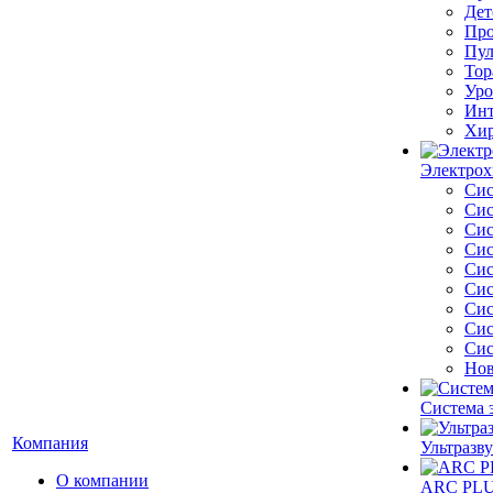
Дет
Про
Пул
Тор
Уро
Инт
Хир
Электрох
Сис
Сис
Сис
Сис
Сис
Сис
Сис
Сис
Сис
Нов
Система 
Компания
Ультразву
О компании
ARC PLUS