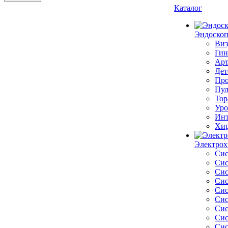
Каталог
Эндоскоп
Виз
Гин
Арт
Дет
Про
Пул
Тор
Уро
Инт
Хир
Электрох
Сис
Сис
Сис
Сис
Сис
Сис
Сис
Сис
Сис