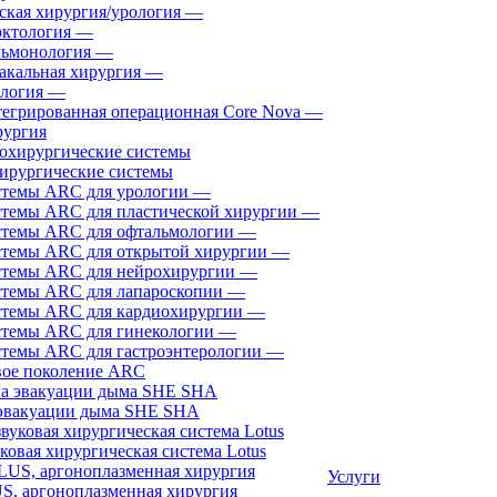
ская хирургия/урология
—
ктология
—
ьмонология
—
акальная хирургия
—
логия
—
егрированная операционная Core Nova
—
ургия
ирургические системы
темы ARC для урологии
—
темы ARC для пластической хирургии
—
темы ARC для офтальмологии
—
темы ARC для открытой хирургии
—
темы ARC для нейрохирургии
—
темы ARC для лапароскопии
—
темы ARC для кардиохирургии
—
темы ARC для гинекологии
—
темы ARC для гастроэнтерологии
—
ое поколение ARC
эвакуации дыма SHE SHA
ковая хирургическая система Lotus
Услуги
, аргоноплазменная хирургия