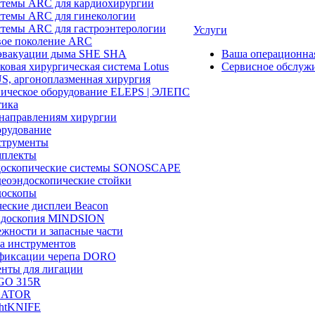
темы ARC для кардиохирургии
темы ARC для гинекологии
темы ARC для гастроэнтерологии
Услуги
ое поколение ARC
эвакуации дыма SHE SHA
Ваша операционн
ковая хирургическая система Lotus
Сервисное обслуж
, аргоноплазменная хирургия
ическое оборудование ELEPS | ЭЛЕПС
ика
направлениям хирургии
рудование
трументы
плекты
доскопические системы SONOSCAPE
еоэндоскопические стойки
оскопы
еские дисплеи Beacon
эндоскопия MINDSION
жности и запасные части
а инструментов
фиксации черепа DORO
нты для лигации
GO 315R
GATOR
htKNIFE