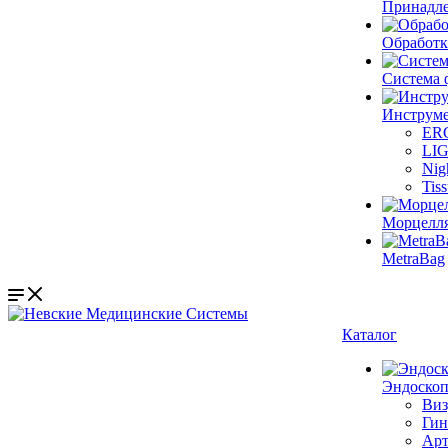
Принадле
Обработк
Система 
Инструме
ER
LI
Nig
Tis
Морцелл
MetraBag
Каталог
Эндоскоп
Виз
Гин
Арт