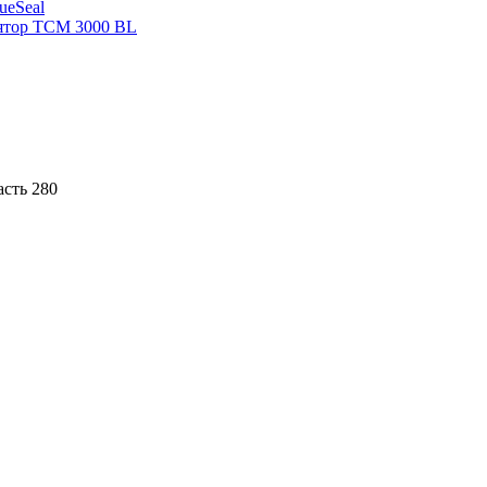
sueSeal
ятор ТСМ 3000 BL
асть 280