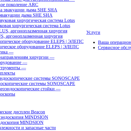
ое поколение ARC
эвакуации дыма SHE SHA
ковая хирургическая система Lotus
Услуги
, аргоноплазменная хирургия
Ваша операцио
ическое оборудование ELEPS | ЭЛЕПС
Сервисное обсл
ика
—
направлениям хирургии
—
рудование
—
трументы
—
плекты
доскопические системы SONOSCAPE
еоэндоскопические стойки
—
оскопы
еские дисплеи Beacon
эндоскопия MINDSION