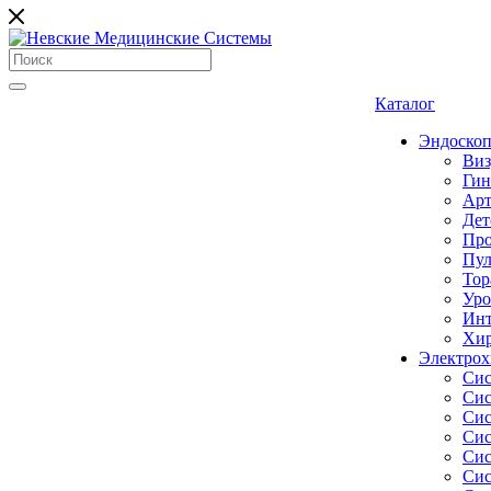
Каталог
Эндоскоп
Виз
Гин
Арт
Дет
Про
Пул
Тор
Уро
Инт
Хир
Электрох
Сис
Сис
Сис
Сис
Сис
Сис