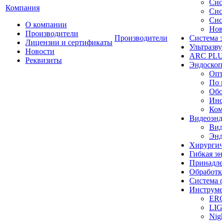
Сис
Компания
Сис
Сис
О компании
Нов
Производители
Производители
Система 
Лицензии и сертификаты
Ультразву
Новости
ARC PLUS
Реквизиты
Эндоскоп
Опт
По 
Обо
Инс
Ком
Видеоэн
Вид
Энд
Хирургич
Гибкая 
Принадле
Обработк
Система 
Инструме
ER
LI
Nig