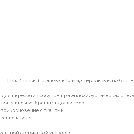
LEPS: Клипсы (титановые 10 мм, стерильные, по 6 шт в
 для пережатия сосудов при эндохирургических опер
ния клипсы из бранш эндоклипера.
прикосновение с тканями.
кание клипсы.
уальной стерильной упаковке.