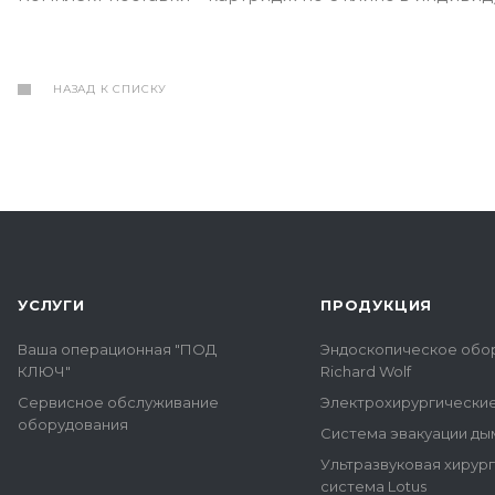
НАЗАД К СПИСКУ
УСЛУГИ
ПРОДУКЦИЯ
Ваша операционная "ПОД
Эндоскопическое обо
КЛЮЧ"
Richard Wolf
Сервисное обслуживание
Электрохирургически
оборудования
Система эвакуации ды
Ультразвуковая хирур
система Lotus