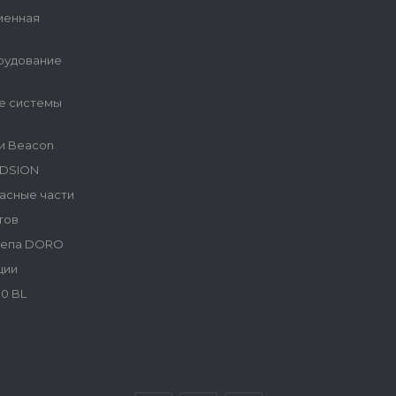
менная
рудование
е системы
и Beacon
NDSION
асные части
тов
репа DORO
ции
0 BL