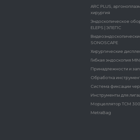
ARC PLUS, аргоноплаз
хирургия
Эндоскопическое обо
ELEPS | ЭЛЕПС
Видеоэндоскопически
SONOSCAPE
Хирургические диспле
Гибкая эндоскопия MI
Принадлежности и зап
Обработка инструмен
Система фиксации че
Инструменты для лига
Морцеллятор ТСМ 300
MetraBag