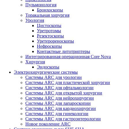
Пульмонология
Бронхоскопы
Торакальная хирургия
Урология
Цистоскопы
Уретротомы
Резектоскопы
Уретерореноскопы
Нефроскопы
Контактные литотриптеры
Интегрированная операционная Core Nova
Хирургия
Эндоскопы
Электрохирургические системы
Системы ARC для урологии
Системы ARC для пластической хирургии
Системы ARC для офтальмологии
Системы ARC для открытой хирургии
Системы ARC для нейрохирургии
Системы ARC для лапароскопии
Системы ARC для кардиохирургии
Системы ARC для гинекологии
Системы ARC для гастроэнтерологии
Новое поколение ARC