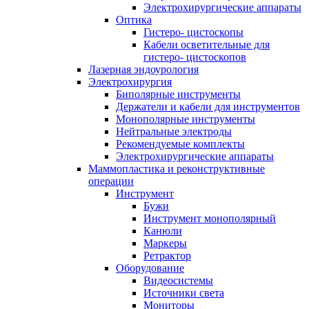
Электрохирургические аппараты
Оптика
Гистеро- цистоскопы
Кабели осветительные для
гистеро- цистоскопов
Лазерная эндоурология
Электрохирургия
Биполярные инструменты
Держатели и кабели для инструментов
Монополярные инструменты
Нейтральные электроды
Рекомендуемые комплекты
Электрохирургические аппараты
Маммопластика и реконструктивные
операции
Инструмент
Бужи
Инструмент монополярный
Канюли
Маркеры
Ретрактор
Оборудование
Видеосистемы
Источники света
Мониторы