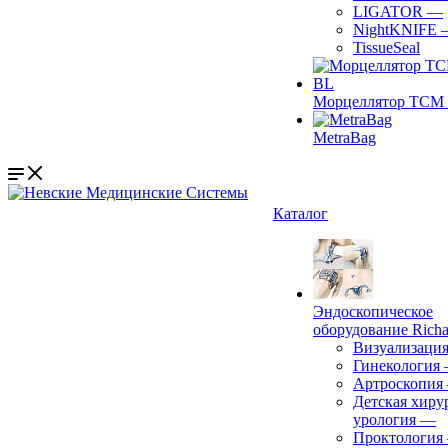
LIGATOR
—
NightKNIFE
TissueSeal
Морцеллятор ТСМ 
MetraBag
Каталог
Эндоскопическое
оборудование Richa
Визуализаци
Гинекология
Артроскопия
Детская хиру
урология
—
Проктология