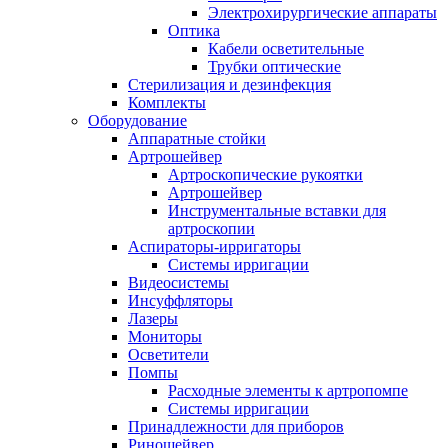
Электрохирургические аппараты
Оптика
Кабели осветительные
Трубки оптические
Стерилизация и дезинфекция
Комплекты
Оборудование
Аппаратные стойки
Артрошейвер
Артроскопические рукоятки
Артрошейвер
Инструментальные вставки для
артроскопии
Аспираторы-ирригаторы
Системы ирригации
Видеосистемы
Инсуффляторы
Лазеры
Мониторы
Осветители
Помпы
Расходные элементы к артропомпе
Системы ирригации
Принадлежности для приборов
Риношейвер