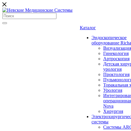
Каталог
Эндоскопическое
оборудование Richa
Визуализаци
Гинекология
Артроскопия
Детская хиру
урология
Проктология
Пульмонолог
Торакальная 
Урология
Интегрирова
операционная
Nova
Хирургия
Электрохирургиче
системы
Системы ARC