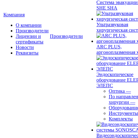
Система эвакуации
SHE SHA
Компания
Ультразвуковая
О компании
хирургическая сист
Производители
Лицензии и
Производители
сертификаты
ARC PLUS,
Новости
аргоноплазменная 
Реквизиты
Эндоскопическое
оборудование ELEP
ЭЛЕПС
Оптика
—
По направле
хирургии
—
Оборудовани
Инструменты
Комплекты
Видеоэндоскопиче