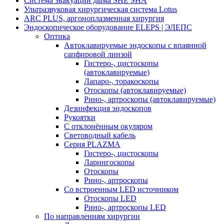
Система эвакуации дыма SHE SHA
Ультразвуковая хирургическая система Lotus
ARC PLUS, аргоноплазменная хирургия
Эндоскопическое оборудование ELEPS | ЭЛЕПС
Оптика
Автоклавируемые эндоскопы с впаянной
сапфировой линзой
Гистеро-, цистоскопы
(автоклавируемые)
Лапаро-, торакоскопы
Отоскопы (автоклавируемые)
Рино-, артроскопы (автоклавируемые)
Дезинфекция эндоскопов
Рукоятки
С отклонённым окуляром
Световодный кабель
Серия PLAZMA
Гистеро-, цистоскопы
Ларингоскопы
Отоскопы
Рино-, артроскопы
Со встроенным LED источником
Отоскопы LED
Рино-, артроскопы LED
По направлениям хирургии