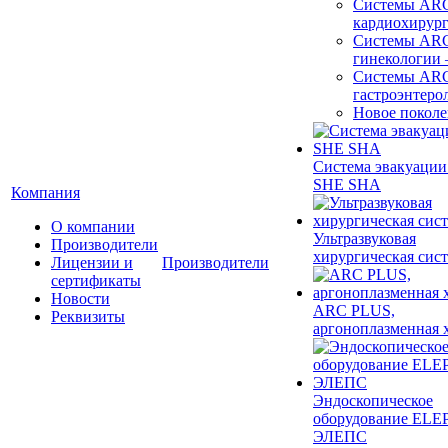
Системы ARC
кардиохирур
Системы ARC
гинекологии
Системы ARC
гастроэнтеро
Новое покол
Система эвакуации
SHE SHA
Компания
О компании
Ультразвуковая
Производители
хирургическая сист
Лицензии и
Производители
сертификаты
Новости
ARC PLUS,
Реквизиты
аргоноплазменная 
Эндоскопическое
оборудование ELEP
ЭЛЕПС