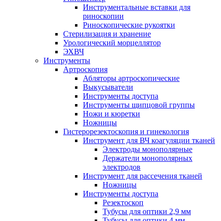
Инструментальные вставки для
риноскопии
Риноскопические рукоятки
Стерилизация и хранение
Урологический морцеллятор
ЭХВЧ
Инструменты
Артроскопия
Абляторы артроскопические
Выкусыватели
Инструменты доступа
Инструменты щипцовой группы
Ножи и кюретки
Ножницы
Гистерорезектоскопия и гинекология
Инструмент для ВЧ коагуляции тканей
Электроды монополярные
Держатели монополярных
электродов
Инструмент для рассечения тканей
Ножницы
Инструменты доступа
Резектоскоп
Тубусы для оптики 2,9 мм
Тубусы для оптики 4 мм