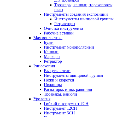
для троакаров
Троакары, канюли, торакопорты,
иглы
Инструменты создания экспозиции
Инструменты щипцовой группы
Ретракторы
Очистка инструмента
Рабочие вставки
Маммопластика
Бужи
Инструмент монополярный
Канюли
Маркеры
Ретрактор
Риноскопия
Выкусыватели
Инструменты щипцовой группы
Ножи и кюретки
Ножницы
Распаторы, иглы, рашпили
Троакары, канюли
Урология
Гибкий инструмент 7CH
Инструмент 12CH
Инструмент 5CH