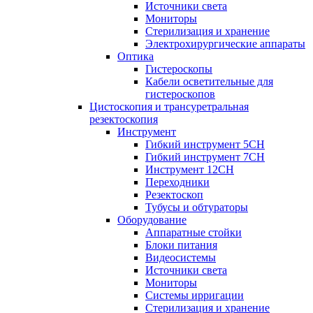
Источники света
Мониторы
Стерилизация и хранение
Электрохирургические аппараты
Оптика
Гистероскопы
Кабели осветительные для
гистероскопов
Цистоскопия и трансуретральная
резектоскопия
Инструмент
Гибкий инструмент 5CH
Гибкий инструмент 7CH
Инструмент 12CH
Переходники
Резектоскоп
Тубусы и обтураторы
Оборудование
Аппаратные стойки
Блоки питания
Видеосистемы
Источники света
Мониторы
Системы ирригации
Стерилизация и хранение