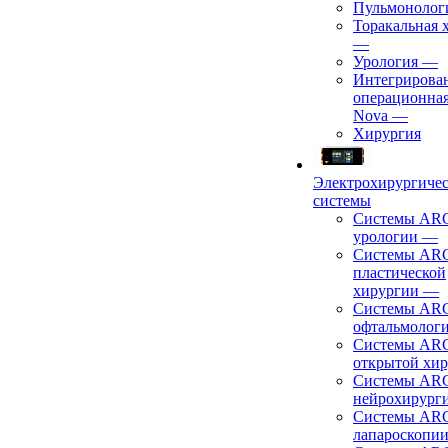
Пульмонолог
Торакальная 
—
Урология
—
Интегрирова
операционная
Nova
—
Хирургия
Электрохирургиче
системы
Системы ARC
урологии
—
Системы ARC
пластической
хирургии
—
Системы ARC
офтальмолог
Системы ARC
открытой хи
Системы ARC
нейрохирург
Системы ARC
лапароскопи