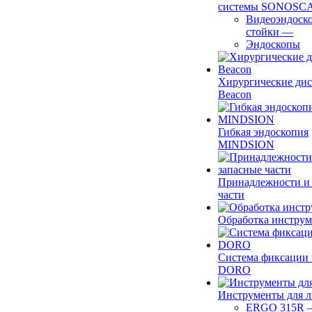
системы SONOSC
Видеоэндоск
стойки
—
Эндоскопы
Хирургические ди
Beacon
Гибкая эндоскопия
MINDSION
Принадлежности и
части
Обработка инструм
Система фиксации 
DORO
Инструменты для 
ERGO 315R