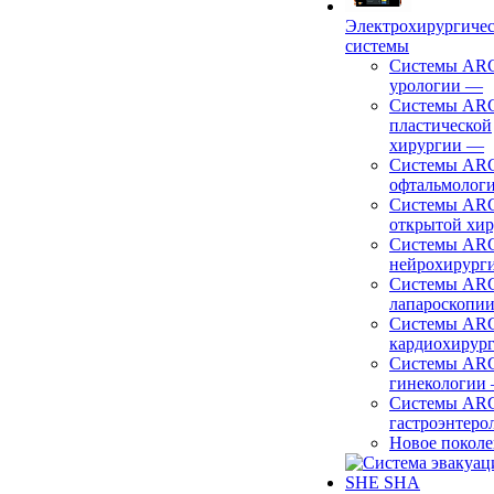
Электрохирургиче
системы
Системы ARC
урологии
—
Системы ARC
пластической
хирургии
—
Системы ARC
офтальмолог
Системы ARC
открытой хи
Системы ARC
нейрохирург
Системы ARC
лапароскопи
Системы ARC
кардиохирур
Системы ARC
гинекологии
Системы ARC
гастроэнтеро
Новое покол