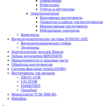
Переходники
Резектоскоп
Тубусы и обтураторы
Электрохирургия
Биполярные инструменты
Держатели и кабели для инструментов
Монополярные инструменты
Нейтральные электроды
Комплекты
Видеоэндоскопические системы SONOSCAPE
Видеоэндоскопические стойки
Эндоскопы
Хирургические дисплеи Beacon
Гибкая эндоскопия MINDSION
Принадлежности и запасные части
Обработка инструментов
Система фиксации черепа DORO
Инструменты для лигации
ERGO 315R
LIGATOR
NightKNIFE
TissueSeal
Морцеллятор ТСМ 3000 BL
MetraBag