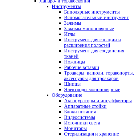
Лапаро- и торакоскопия
Инструменты
Биполярные инструменты
Вспомогательный инструмент
Зажимы
Зажимы монополярные
Иглы
Инструмент для санации и
расширения полостей
Инструмент для соединения
тканей
Ножницы
Рабочие вставки
Троакары, канюли, торакопорты,
аксессуары для троакаров
Щипцы
Электроды монополярные
Оборудование
Аквапураторы и инсуффляторы
Аппаратные стойки
Блоки питания
Видеосистемы
Источники света
Мониторы
Стерилизация и хранение