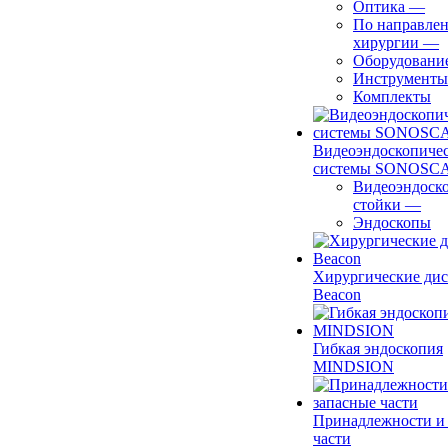
Оптика
—
По направле
хирургии
—
Оборудовани
Инструменты
Комплекты
Видеоэндоскопиче
системы SONOSC
Видеоэндоск
стойки
—
Эндоскопы
Хирургические ди
Beacon
Гибкая эндоскопия
MINDSION
Принадлежности и
части