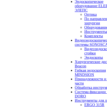
Эндоскопическое
оборудование ELEP
ЭЛЕПС
Оптика
По направле
хирургии
Оборудовани
Инструменты
Комплекты
Видеоэндоскопиче
системы SONOSC
Видеоэндоск
стойки
Эндоскопы
Хирургические ди
Beacon
Гибкая эндоскопия
MINDSION
Принадлежности и
части
Обработка инструм
Система фиксации 
DORO
Инструменты для 
ERGO 315R