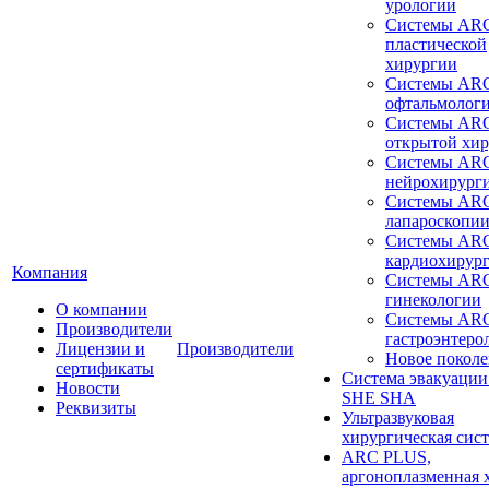
урологии
Системы ARC
пластической
хирургии
Системы ARC
офтальмолог
Системы ARC
открытой хи
Системы ARC
нейрохирург
Системы ARC
лапароскопи
Системы ARC
кардиохирур
Компания
Системы ARC
гинекологии
О компании
Системы ARC
Производители
гастроэнтеро
Лицензии и
Производители
Новое покол
сертификаты
Система эвакуации
Новости
SHE SHA
Реквизиты
Ультразвуковая
хирургическая сист
ARC PLUS,
аргоноплазменная 