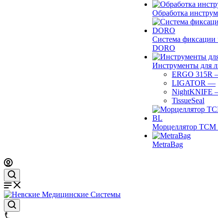
Обработка инструм
Система фиксации 
DORO
Инструменты для 
ERGO 315R
LIGATOR
—
NightKNIFE
TissueSeal
Морцеллятор ТСМ 
MetraBag