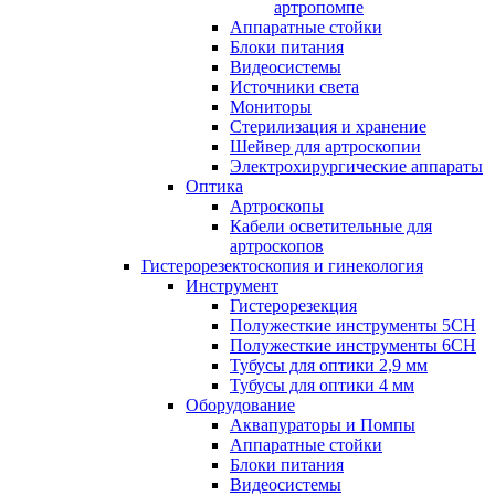
артропомпе
Аппаратные стойки
Блоки питания
Видеосистемы
Источники света
Мониторы
Стерилизация и хранение
Шейвер для артроскопии
Электрохирургические аппараты
Оптика
Артроскопы
Кабели осветительные для
артроскопов
Гистерорезектоскопия и гинекология
Инструмент
Гистерорезекция
Полужесткие инструменты 5CH
Полужесткие инструменты 6CH
Тубусы для оптики 2,9 мм
Тубусы для оптики 4 мм
Оборудование
Аквапураторы и Помпы
Аппаратные стойки
Блоки питания
Видеосистемы