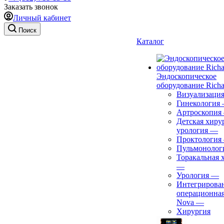
Заказать звонок
Личный кабинет
Поиск
Каталог
Эндоскопическое
оборудование Richa
Визуализаци
Гинекология
Артроскопия
Детская хиру
урология
—
Проктология
Пульмонолог
Торакальная 
—
Урология
—
Интегрирова
операционная
Nova
—
Хирургия