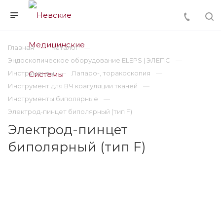
Главная
Каталог
Эндоскопическое оборудование ELEPS | ЭЛЕПС
Инструменты
Лапаро-, торакоскопия
Инструмент для ВЧ коагуляции тканей
Инструменты биполярные
Электрод-пинцет биполярный (тип F)
Электрод-пинцет
биполярный (тип F)