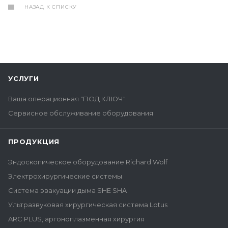
НАЗАД К СПИСКУ
УСЛУГИ
Ваша операционная "ПОД КЛЮЧ"
Сервисное обслуживание оборудования
ПРОДУКЦИЯ
Эндоскопическое оборудование Richard Wolf
Электрохирургические системы
Система эвакуации дыма SHE SHA
Ультразвуковая хирургическая система Lotus
ARC PLUS, аргоноплазменная хирургия