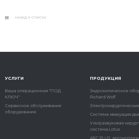
НАЗАД К СПИСКУ
УСЛУГИ
ПРОДУКЦИЯ
Ваша операционная "ПОД
Эндоскопическое обо
КЛЮЧ"
Richard Wolf
Сервисное обслуживание
Электрохирургически
оборудования
Система эвакуации ды
Ультразвуковая хирур
система Lotus
ARC PLUS, аргоноплаз