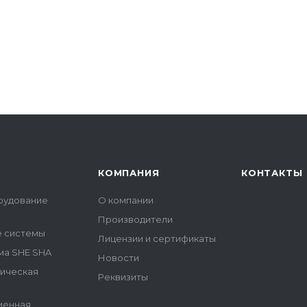
КОМПАНИЯ
КОНТАКТЫ
рудование
О компании
Производители
е системы
Лицензии и сертификаты
ма SHE SHA
Новости
гическая
Реквизиты
менная