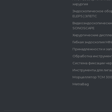
хирургия
Эндоскопическое обо
ELEPS | ЭЛЕПС
Видеоэндоскопически
SONOSCAPE
Хирургические диспле
Гибкая эндоскопия MI
Принадлежности и зап
Обработка инструмен
Система фиксации че
Инструменты для лига
Морцеллятор ТСМ 300
MetraBag