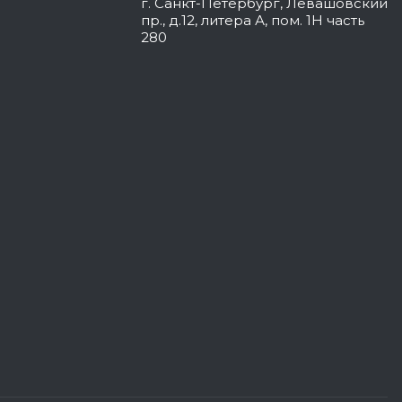
г. Санкт-Петербург, Левашовский
пр., д.12, литера А, пом. 1Н часть
280