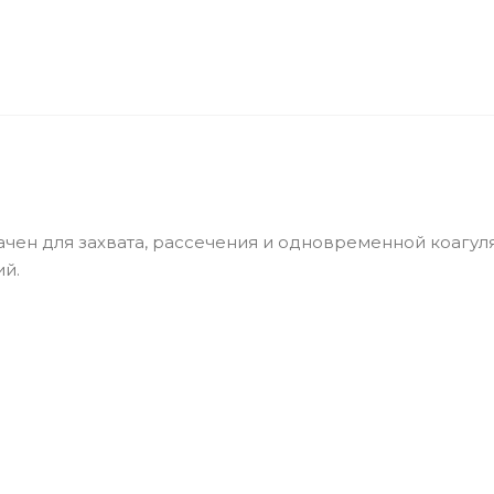
чен для захвата, рассечения и одновременной коагул
й.