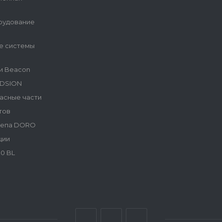
рудование
е системы
и Beacon
NDSION
асные части
тов
репа DORO
ции
0 BL