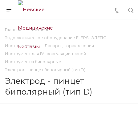
Главная
Каталог
Эндоскопическое оборудование ELEPS | ЭЛЕПС
Инструменты
Лапаро-, торакоскопия
Инструмент для ВЧ коагуляции тканей
Инструменты биполярные
Электрод - пинцет биполярный (тип D)
Электрод - пинцет
биполярный (тип D)