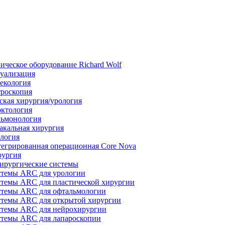
ическое оборудование Richard Wolf
уализация
екология
роскопия
ская хирургия/урология
ктология
ьмонология
акальная хирургия
логия
егрированная операционная Core Nova
ургия
ирургические системы
темы ARC для урологии
темы ARC для пластической хирургии
темы ARC для офтальмологии
темы ARC для открытой хирургии
темы ARC для нейрохирургии
темы ARC для лапароскопии