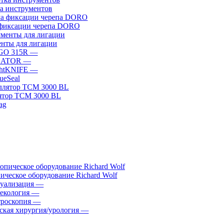
а инструментов
фиксации черепа DORO
нты для лигации
GO 315R
—
GATOR
—
htKNIFE
—
sueSeal
ятор ТСМ 3000 BL
ическое оборудование Richard Wolf
уализация
—
екология
—
роскопия
—
ская хирургия/урология
—