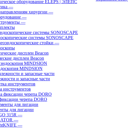
ическое оборудование ELEPS | ЭЛЕПС
ика
—
направлениям хирургии
—
рудование
—
трументы
—
плекты
доскопические системы SONOSCAPE
еоэндоскопические стойки
—
оскопы
еские дисплеи Beacon
эндоскопия MINDSION
жности и запасные части
а инструментов
фиксации черепа DORO
нты для лигации
GO 315R
—
GATOR
—
htKNIFE
—