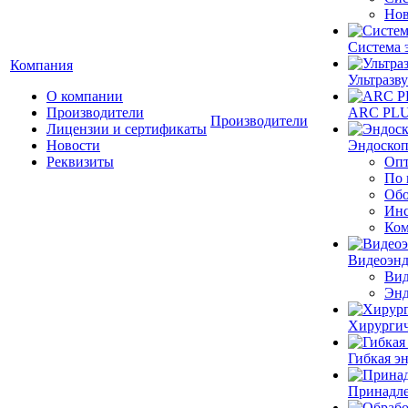
Нов
Система 
Компания
Ультразву
О компании
Производители
ARC PLUS
Производители
Лицензии и сертификаты
Новости
Эндоскоп
Реквизиты
Опт
По 
Обо
Инс
Ком
Видеоэн
Вид
Энд
Хирургич
Гибкая 
Принадле