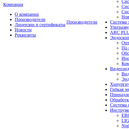
Сис
Компания
Сис
Сис
О компании
Нов
Производители
Производители
Система 
Лицензии и сертификаты
Ультразву
Новости
ARC PLUS
Реквизиты
Эндоскоп
Опт
По 
Обо
Инс
Ком
Видеоэн
Вид
Энд
Хирургич
Гибкая 
Принадле
Обработк
Система 
Инструме
ER
LI
Nig