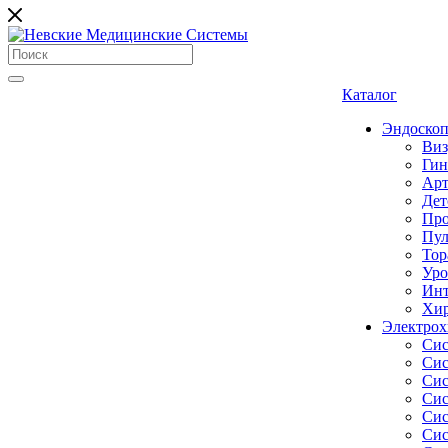
Каталог
Эндоскоп
Виз
Гин
Арт
Дет
Про
Пул
Тор
Уро
Инт
Хир
Электрох
Сис
Сис
Сис
Сис
Сис
Сис