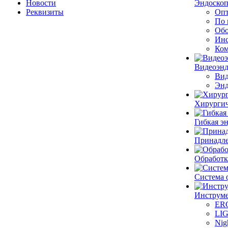
Новости
Эндоскоп
Реквизиты
Опт
По 
Обо
Инс
Ком
Видеоэн
Вид
Энд
Хирургич
Гибкая 
Принадле
Обработк
Система 
Инструме
ER
LI
Nig