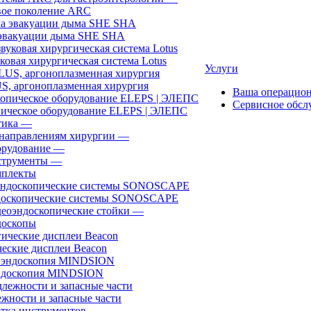
ое поколение ARC
эвакуации дыма SHE SHA
ковая хирургическая система Lotus
Услуги
, аргоноплазменная хирургия
Ваша операцио
Сервисное обсл
ическое оборудование ELEPS | ЭЛЕПС
ика
—
направлениям хирургии
—
рудование
—
трументы
—
плекты
доскопические системы SONOSCAPE
еоэндоскопические стойки
—
оскопы
еские дисплеи Beacon
эндоскопия MINDSION
жности и запасные части