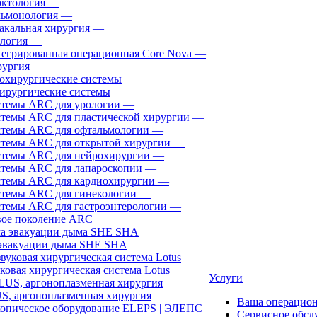
ктология
—
ьмонология
—
акальная хирургия
—
логия
—
егрированная операционная Core Nova
—
ургия
ирургические системы
темы ARC для урологии
—
темы ARC для пластической хирургии
—
темы ARC для офтальмологии
—
темы ARC для открытой хирургии
—
темы ARC для нейрохирургии
—
темы ARC для лапароскопии
—
темы ARC для кардиохирургии
—
темы ARC для гинекологии
—
темы ARC для гастроэнтерологии
—
ое поколение ARC
эвакуации дыма SHE SHA
ковая хирургическая система Lotus
Услуги
, аргоноплазменная хирургия
Ваша операцио
Сервисное обсл