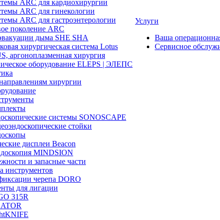
темы ARC для кардиохирургии
темы ARC для гинекологии
темы ARC для гастроэнтерологии
Услуги
ое поколение ARC
эвакуации дыма SHE SHA
Ваша операционн
ковая хирургическая система Lotus
Сервисное обслуж
, аргоноплазменная хирургия
ическое оборудование ELEPS | ЭЛЕПС
ика
направлениям хирургии
рудование
трументы
плекты
доскопические системы SONOSCAPE
еоэндоскопические стойки
оскопы
еские дисплеи Beacon
эндоскопия MINDSION
жности и запасные части
а инструментов
фиксации черепа DORO
нты для лигации
GO 315R
GATOR
htKNIFE