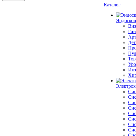
Каталог
Эндоскоп
Виз
Гин
Арт
Дет
Про
Пул
Тор
Уро
Инт
Хир
Электрох
Сис
Сис
Сис
Сис
Сис
Сис
Сис
Сис
Сис