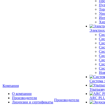
Про
Пул
Тор
Уро
Инт
Хир
Электрох
Сис
Сис
Сис
Сис
Сис
Сис
Сис
Сис
Сис
Нов
Система 
Компания
Ультразву
О компании
Производители
ARC PLUS
Производители
Лицензии и сертификаты