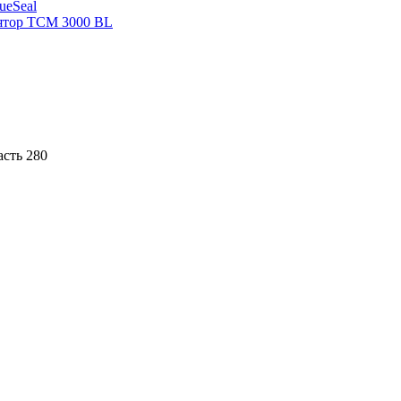
sueSeal
ятор ТСМ 3000 BL
асть 280