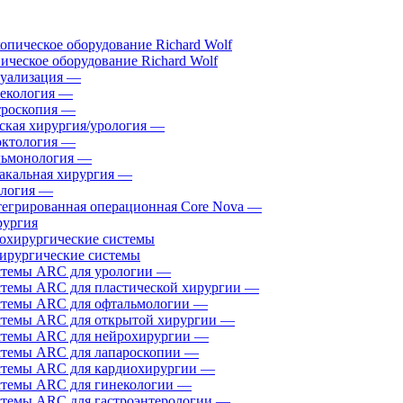
ическое оборудование Richard Wolf
уализация
—
екология
—
роскопия
—
ская хирургия/урология
—
ктология
—
ьмонология
—
акальная хирургия
—
логия
—
егрированная операционная Core Nova
—
ургия
ирургические системы
темы ARC для урологии
—
темы ARC для пластической хирургии
—
темы ARC для офтальмологии
—
темы ARC для открытой хирургии
—
темы ARC для нейрохирургии
—
темы ARC для лапароскопии
—
темы ARC для кардиохирургии
—
темы ARC для гинекологии
—
темы ARC для гастроэнтерологии
—