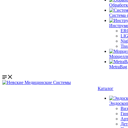
Обработк
Система 
Инструме
ER
LI
Nig
Tis
Морцелл
MetraBag
Каталог
Эндоскоп
Виз
Гин
Арт
Дет