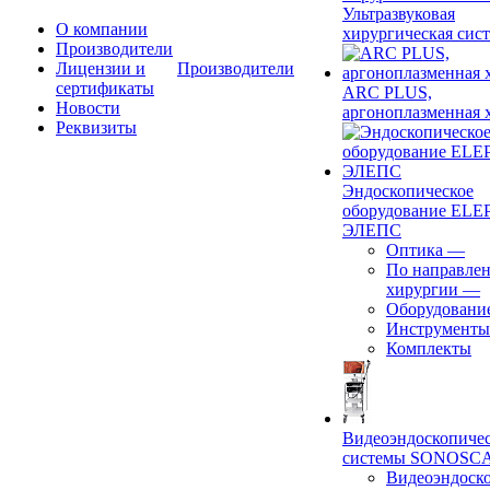
Ультразвуковая
О компании
хирургическая сист
Производители
Лицензии и
Производители
сертификаты
ARC PLUS,
Новости
аргоноплазменная 
Реквизиты
Эндоскопическое
оборудование ELEP
ЭЛЕПС
Оптика
—
По направле
хирургии
—
Оборудовани
Инструменты
Комплекты
Видеоэндоскопиче
системы SONOSC
Видеоэндоск