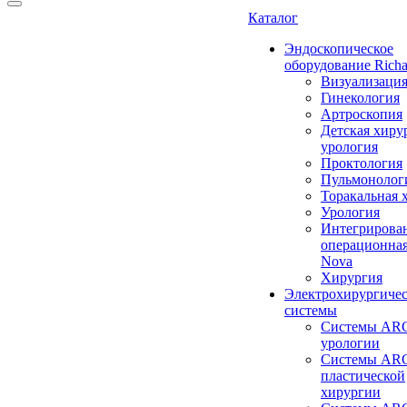
Каталог
Эндоскопическое
оборудование Richa
Визуализаци
Гинекология
Артроскопия
Детская хиру
урология
Проктология
Пульмонолог
Торакальная 
Урология
Интегрирова
операционная
Nova
Хирургия
Электрохирургиче
системы
Системы ARC
урологии
Системы ARC
пластической
хирургии