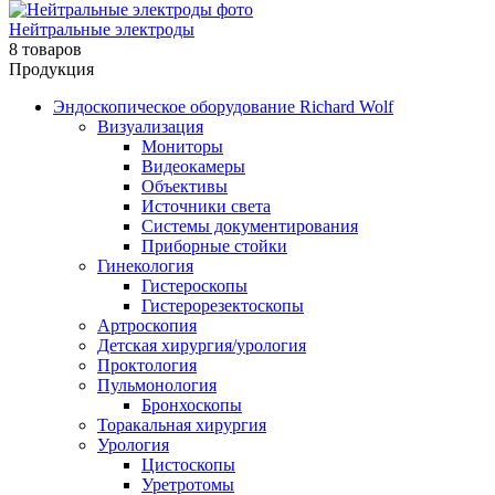
Нейтральные электроды
8 товаров
Продукция
Эндоскопическое оборудование Richard Wolf
Визуализация
Мониторы
Видеокамеры
Объективы
Источники света
Системы документирования
Приборные стойки
Гинекология
Гистероскопы
Гистерорезектоскопы
Артроскопия
Детская хирургия/урология
Проктология
Пульмонология
Бронхоскопы
Торакальная хирургия
Урология
Цистоскопы
Уретротомы