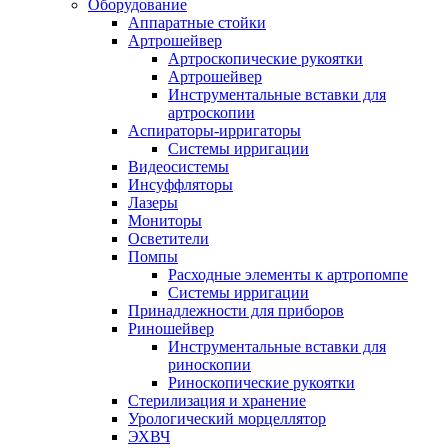
Оборудование
Аппаратные стойки
Артрошейвер
Артроскопические рукоятки
Артрошейвер
Инструментальные вставки для
артроскопии
Аспираторы-ирригаторы
Системы ирригации
Видеосистемы
Инсуффляторы
Лазеры
Мониторы
Осветители
Помпы
Расходные элементы к артропомпе
Системы ирригации
Принадлежности для приборов
Риношейвер
Инструментальные вставки для
риноскопии
Риноскопические рукоятки
Стерилизация и хранение
Урологический морцеллятор
ЭХВЧ