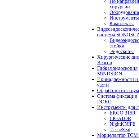
По направле
хирургии
Оборудовани
Инструменты
Комплекты
Видеоэндоскопиче
системы SONOSC
Видеоэндоск
стойки
Эндоскопы
Хирургические ди
Beacon
Гибкая эндоскопия
MINDSION
Принадлежности и
части
Обработка инструм
Система фиксации 
DORO
Инструменты для 
ERGO 315R
LIGATOR
NightKNIFE
TissueSeal
Морцеллятор ТСМ 