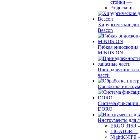
стойки
—
Эндоскопы
Хирургические ди
Beacon
Гибкая эндоскопия
MINDSION
Принадлежности и
части
Обработка инструм
Система фиксации 
DORO
Инструменты для 
ERGO 315R
LIGATOR
—
NightKNIFE