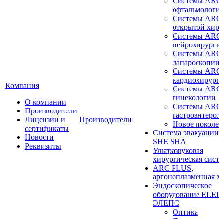
Системы ARC
офтальмолог
Системы ARC
открытой хи
Системы ARC
нейрохирург
Системы ARC
лапароскопи
Системы ARC
кардиохирур
Компания
Системы ARC
гинекологии
О компании
Системы ARC
Производители
гастроэнтеро
Лицензии и
Производители
Новое покол
сертификаты
Система эвакуации
Новости
SHE SHA
Реквизиты
Ультразвуковая
хирургическая сист
ARC PLUS,
аргоноплазменная 
Эндоскопическое
оборудование ELEP
ЭЛЕПС
Оптика