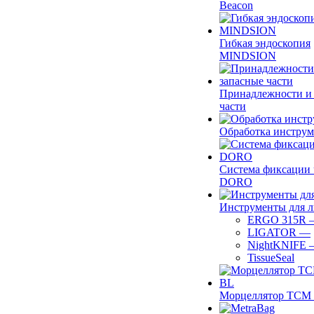
Beacon
Гибкая эндоскопия
MINDSION
Принадлежности и
части
Обработка инструм
Система фиксации 
DORO
Инструменты для 
ERGO 315R
LIGATOR
—
NightKNIFE
TissueSeal
Морцеллятор ТСМ 