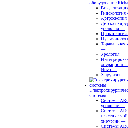
оборудование Richa
Визуализаци
Гинекология
Артроскопия
Детская хиру
урология
—
Проктология
Пульмонолог
Торакальная 
—
Урология
—
Интегрирова
операционная
Nova
—
Хирургия
Электрохирургиче
системы
Системы ARC
урологии
—
Системы ARC
пластической
хирургии
—
Системы ARC