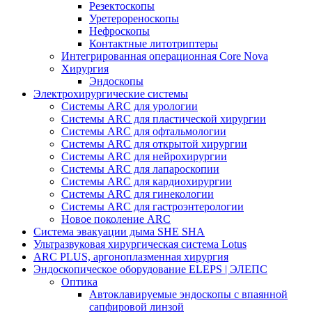
Резектоскопы
Уретерореноскопы
Нефроскопы
Контактные литотриптеры
Интегрированная операционная Core Nova
Хирургия
Эндоскопы
Электрохирургические системы
Системы ARC для урологии
Системы ARC для пластической хирургии
Системы ARC для офтальмологии
Системы ARC для открытой хирургии
Системы ARC для нейрохирургии
Системы ARC для лапароскопии
Системы ARC для кардиохирургии
Системы ARC для гинекологии
Системы ARC для гастроэнтерологии
Новое поколение ARC
Система эвакуации дыма SHE SHA
Ультразвуковая хирургическая система Lotus
ARC PLUS, аргоноплазменная хирургия
Эндоскопическое оборудование ELEPS | ЭЛЕПС
Оптика
Автоклавируемые эндоскопы с впаянной
сапфировой линзой