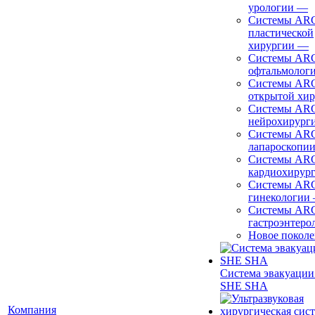
урологии
—
Системы ARC
пластической
хирургии
—
Системы ARC
офтальмолог
Системы ARC
открытой хи
Системы ARC
нейрохирург
Системы ARC
лапароскопи
Системы ARC
кардиохирур
Системы ARC
гинекологии
Системы ARC
гастроэнтеро
Новое покол
Система эвакуации
SHE SHA
Компания