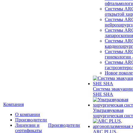
офтальмолог
Системы ARC
открытой хи
Системы ARC
нейрохирург
Системы ARC
лапароскопи
Системы ARC
кардиохирур
Системы ARC
гинекологии
Системы ARC
гастроэнтеро
Новое покол
Система эвакуации
SHE SHA
Компания
Ультразвуковая
О компании
хирургическая сист
Производители
Лицензии и
Производители
сертификаты
ARC PLUS,