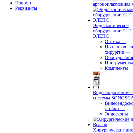
Новости
аргоноплазменная 
Реквизиты
Эндоскопическое
оборудование ELEP
ЭЛЕПС
Оптика
—
По направле
хирургии
—
Оборудовани
Инструменты
Комплекты
Видеоэндоскопиче
системы SONOSC
Видеоэндоск
стойки
—
Эндоскопы
Хирургические ди