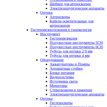
Шейвер для артроскопии
Электрохирургические аппараты
Оптика
Артроскопы
Кабели осветительные для
артроскопов
Гистерорезектоскопия и гинекология
Инструмент
Гистерорезекция
Полужесткие инструменты 5CH
Полужесткие инструменты 6CH
Тубусы для оптики 2,9 мм
Тубусы для оптики 4 мм
Оборудование
Аквапураторы и Помпы
Аппаратные стойки
Блоки питания
Видеосистемы
Источники света
Мониторы
Стерилизация и хранение
Электрохирургические аппараты
Оптика
Гистероскопы