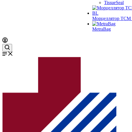
TissueSeal
Морцеллятор ТСМ 
MetraBag