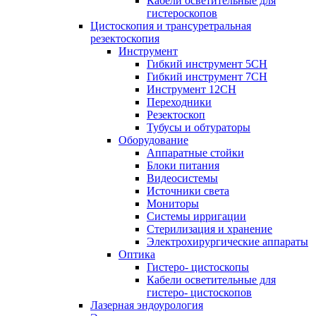
Кабели осветительные для
гистероскопов
Цистоскопия и трансуретральная
резектоскопия
Инструмент
Гибкий инструмент 5CH
Гибкий инструмент 7CH
Инструмент 12CH
Переходники
Резектоскоп
Тубусы и обтураторы
Оборудование
Аппаратные стойки
Блоки питания
Видеосистемы
Источники света
Мониторы
Системы ирригации
Стерилизация и хранение
Электрохирургические аппараты
Оптика
Гистеро- цистоскопы
Кабели осветительные для
гистеро- цистоскопов
Лазерная эндоурология