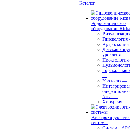
Каталог
Эндоскопическое
оборудование Richa
Визуализаци
Гинекология
Артроскопия
Детская хиру
урология
—
Проктология
Пульмонолог
Торакальная 
—
Урология
—
Интегрирова
операционная
Nova
—
Хирургия
Электрохирургиче
системы
Системы ARC