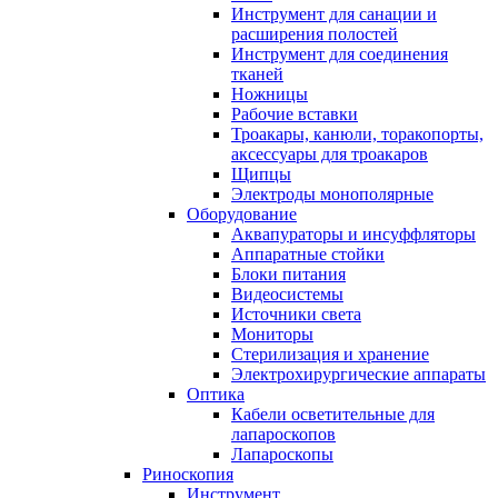
Инструмент для санации и
расширения полостей
Инструмент для соединения
тканей
Ножницы
Рабочие вставки
Троакары, канюли, торакопорты,
аксессуары для троакаров
Щипцы
Электроды монополярные
Оборудование
Аквапураторы и инсуффляторы
Аппаратные стойки
Блоки питания
Видеосистемы
Источники света
Мониторы
Стерилизация и хранение
Электрохирургические аппараты
Оптика
Кабели осветительные для
лапароскопов
Лапароскопы
Риноскопия
Инструмент