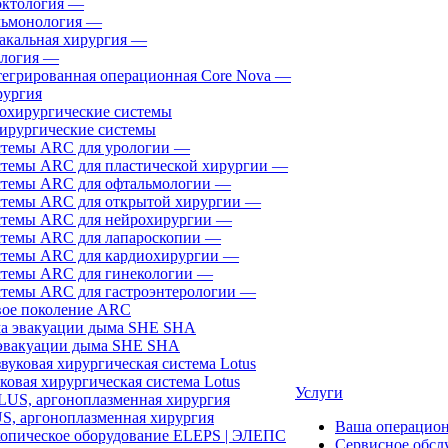
ктология
—
ьмонология
—
акальная хирургия
—
логия
—
егрированная операционная Core Nova
—
ургия
ирургические системы
темы ARC для урологии
—
темы ARC для пластической хирургии
—
темы ARC для офтальмологии
—
темы ARC для открытой хирургии
—
темы ARC для нейрохирургии
—
темы ARC для лапароскопии
—
темы ARC для кардиохирургии
—
темы ARC для гинекологии
—
темы ARC для гастроэнтерологии
—
ое поколение ARC
эвакуации дыма SHE SHA
ковая хирургическая система Lotus
Услуги
, аргоноплазменная хирургия
Ваша операцио
Сервисное обсл