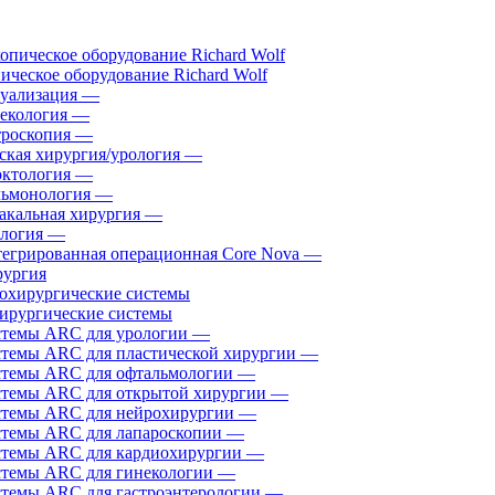
ическое оборудование Richard Wolf
уализация
—
екология
—
роскопия
—
ская хирургия/урология
—
ктология
—
ьмонология
—
акальная хирургия
—
логия
—
егрированная операционная Core Nova
—
ургия
ирургические системы
темы ARC для урологии
—
темы ARC для пластической хирургии
—
темы ARC для офтальмологии
—
темы ARC для открытой хирургии
—
темы ARC для нейрохирургии
—
темы ARC для лапароскопии
—
темы ARC для кардиохирургии
—
темы ARC для гинекологии
—
темы ARC для гастроэнтерологии
—