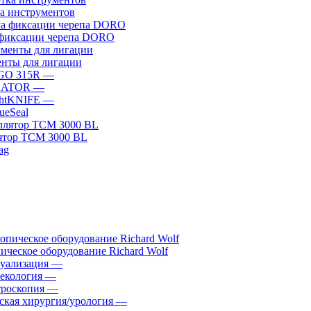
а инструментов
фиксации черепа DORO
нты для лигации
GO 315R
—
GATOR
—
htKNIFE
—
sueSeal
ятор ТСМ 3000 BL
ическое оборудование Richard Wolf
уализация
—
екология
—
роскопия
—
ская хирургия/урология
—