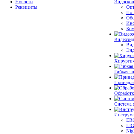
Новости
Эндоскоп
Реквизиты
Опт
По 
Обо
Инс
Ком
Видеоэн
Вид
Энд
Хирургич
Гибкая 
Принадле
Обработк
Система 
Инструме
ER
LI
Nig