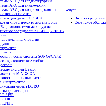
темы ARC для кардиохирургии
темы ARC для гинекологии
темы ARC для гастроэнтерологии
Услуги
ое поколение ARC
эвакуации дыма SHE SHA
Ваша операционн
ковая хирургическая система Lotus
Сервисное обслуж
, аргоноплазменная хирургия
ическое оборудование ELEPS | ЭЛЕПС
ика
направлениям хирургии
рудование
трументы
плекты
доскопические системы SONOSCAPE
еоэндоскопические стойки
оскопы
еские дисплеи Beacon
эндоскопия MINDSION
жности и запасные части
а инструментов
фиксации черепа DORO
нты для лигации
GO 315R
GATOR
htKNIFE