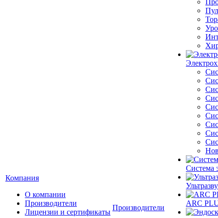
Про
Пул
Тор
Уро
Инт
Хир
Электрох
Сис
Сис
Сис
Сис
Сис
Сис
Сис
Сис
Сис
Нов
Система 
Компания
Ультразву
О компании
Производители
ARC PLUS
Производители
Лицензии и сертификаты