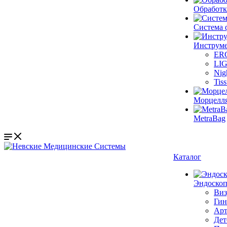
Обработк
Система 
Инструме
ER
LI
Nig
Tis
Морцелл
MetraBag
Каталог
Эндоскоп
Виз
Гин
Арт
Дет