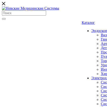
Каталог
Эндоскоп
Виз
Гин
Арт
Дет
Про
Пул
Тор
Уро
Инт
Хир
Электрох
Сис
Сис
Сис
Сис
Сис
Сис