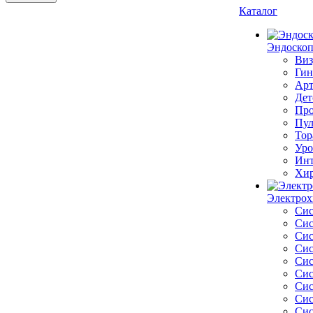
Каталог
Эндоскоп
Виз
Гин
Арт
Дет
Про
Пул
Тор
Уро
Инт
Хир
Электрох
Сис
Сис
Сис
Сис
Сис
Сис
Сис
Сис
Сис