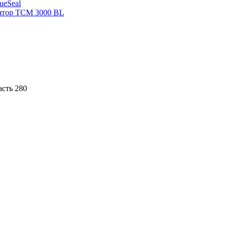
sueSeal
ятор ТСМ 3000 BL
асть 280