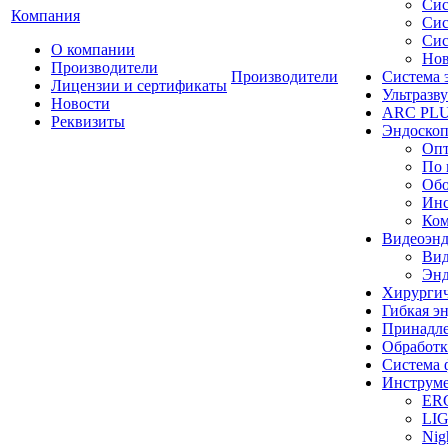
Сис
Компания
Сис
Сис
О компании
Нов
Производители
Производители
Система 
Лицензии и сертификаты
Ультразву
Новости
ARC PLUS
Реквизиты
Эндоскоп
Опт
По 
Обо
Инс
Ком
Видеоэн
Вид
Энд
Хирургич
Гибкая 
Принадле
Обработк
Система 
Инструме
ER
LI
Nig