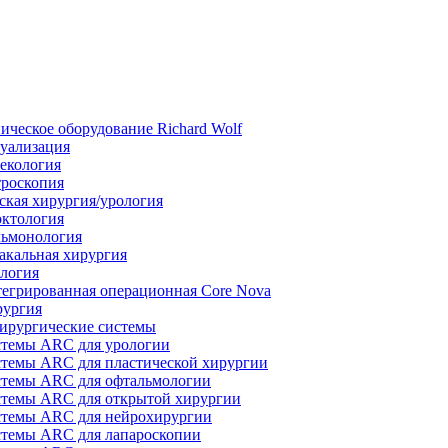
ическое оборудование Richard Wolf
уализация
екология
роскопия
ская хирургия/урология
ктология
ьмонология
акальная хирургия
логия
егрированная операционная Core Nova
ургия
ирургические системы
темы ARC для урологии
темы ARC для пластической хирургии
темы ARC для офтальмологии
темы ARC для открытой хирургии
темы ARC для нейрохирургии
темы ARC для лапароскопии