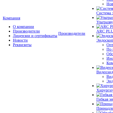
Нов
Система 
Компания
Ультразву
О компании
Производители
ARC PLUS
Производители
Лицензии и сертификаты
Новости
Эндоскоп
Реквизиты
Опт
По 
Обо
Инс
Ком
Видеоэн
Вид
Энд
Хирургич
Гибкая 
Принадле