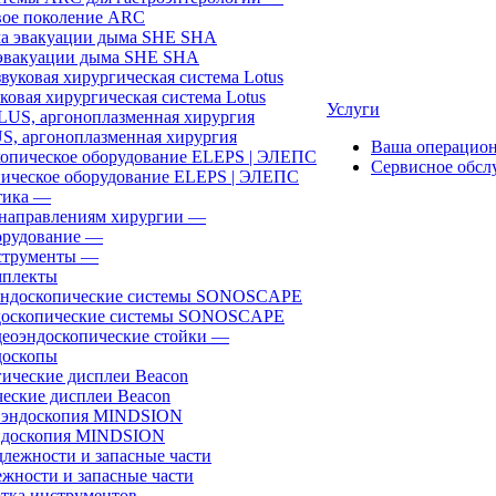
ое поколение ARC
эвакуации дыма SHE SHA
ковая хирургическая система Lotus
Услуги
, аргоноплазменная хирургия
Ваша операцио
Сервисное обсл
ическое оборудование ELEPS | ЭЛЕПС
ика
—
направлениям хирургии
—
рудование
—
трументы
—
плекты
доскопические системы SONOSCAPE
еоэндоскопические стойки
—
оскопы
еские дисплеи Beacon
эндоскопия MINDSION
жности и запасные части