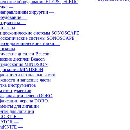
ическое оборудование ELEPS | ЭЛЕПС
ика
—
направлениям хирургии
—
рудование
—
трументы
—
плекты
доскопические системы SONOSCAPE
еоэндоскопические стойки
—
оскопы
еские дисплеи Beacon
эндоскопия MINDSION
жности и запасные части
а инструментов
фиксации черепа DORO
нты для лигации
GO 315R
—
GATOR
—
htKNIFE
—