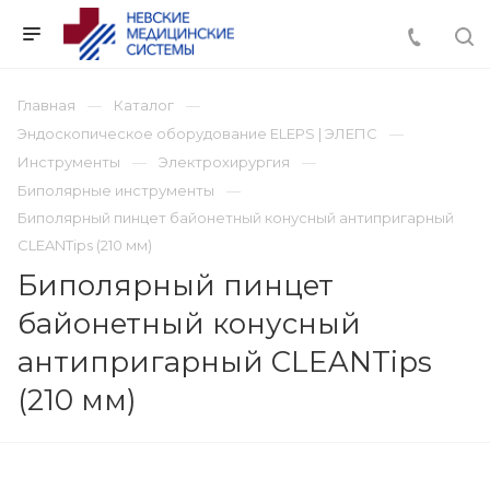
Главная
Каталог
Эндоскопическое оборудование ELEPS | ЭЛЕПС
Инструменты
Электрохирургия
Биполярные инструменты
Биполярный пинцет байонетный конусный антипригарный
CLEANTips (210 мм)
Биполярный пинцет
байонетный конусный
антипригарный CLEANTips
(210 мм)