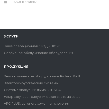
НАЗАД К СПИСКУ
УСЛУГИ
Ваша операционная "ПОД КЛЮЧ"
Сервисное обслуживание оборудования
ПРОДУКЦИЯ
Эндоскопическое оборудование Richard Wolf
Электрохирургические системы
Система эвакуации дыма SHE SHA
Ультразвуковая хирургическая система Lotus
ARC PLUS, аргоноплазменная хирургия