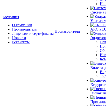
Нов
Система 
Компания
Ультразву
О компании
Производители
ARC PLUS
Производители
Лицензии и сертификаты
Новости
Эндоскоп
Реквизиты
Опт
По 
Обо
Инс
Ком
Видеоэн
Вид
Энд
Хирургич
Гибкая 
Принадле