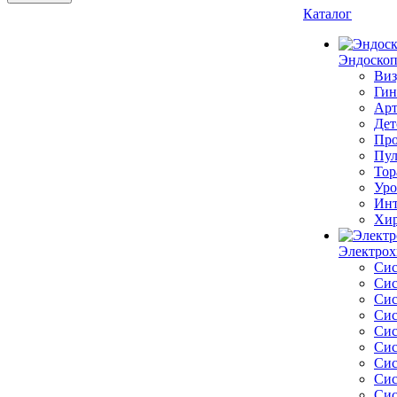
Каталог
Эндоскоп
Виз
Гин
Арт
Дет
Про
Пул
Тор
Уро
Инт
Хир
Электрох
Сис
Сис
Сис
Сис
Сис
Сис
Сис
Сис
Сис