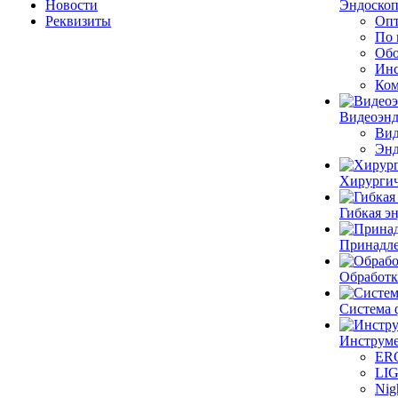
Новости
Эндоскоп
Реквизиты
Опт
По 
Обо
Инс
Ком
Видеоэн
Вид
Энд
Хирургич
Гибкая 
Принадле
Обработк
Система 
Инструме
ER
LI
Nig