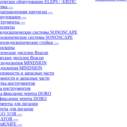
ическое оборудование ELEPS | ЭЛЕПС
ика
—
направлениям хирургии
—
рудование
—
трументы
—
плекты
доскопические системы SONOSCAPE
еоэндоскопические стойки
—
оскопы
еские дисплеи Beacon
эндоскопия MINDSION
жности и запасные части
а инструментов
фиксации черепа DORO
нты для лигации
GO 315R
—
GATOR
—
htKNIFE
—