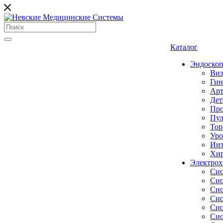
Каталог
Эндоскоп
Виз
Гин
Арт
Дет
Про
Пул
Тор
Уро
Инт
Хир
Электрох
Сис
Сис
Сис
Сис
Сис
Сис