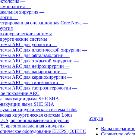
ктология
—
ьмонология
—
акальная хирургия
—
логия
—
егрированная операционная Core Nova
—
ургия
ирургические системы
темы ARC для урологии
—
темы ARC для пластической хирургии
—
темы ARC для офтальмологии
—
темы ARC для открытой хирургии
—
темы ARC для нейрохирургии
—
темы ARC для лапароскопии
—
темы ARC для кардиохирургии
—
темы ARC для гинекологии
—
темы ARC для гастроэнтерологии
—
ое поколение ARC
эвакуации дыма SHE SHA
ковая хирургическая система Lotus
Услуги
, аргоноплазменная хирургия
Ваша операцио
Сервисное обсл