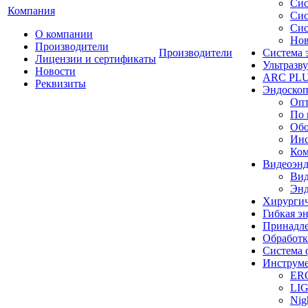
Сис
Компания
Сис
Сис
О компании
Нов
Производители
Производители
Система 
Лицензии и сертификаты
Ультразву
Новости
ARC PLUS
Реквизиты
Эндоскоп
Опт
По 
Обо
Инс
Ком
Видеоэн
Вид
Энд
Хирургич
Гибкая 
Принадле
Обработк
Система 
Инструме
ER
LI
Nig