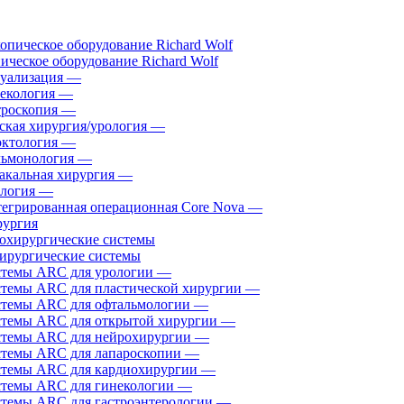
ическое оборудование Richard Wolf
уализация
—
екология
—
роскопия
—
ская хирургия/урология
—
ктология
—
ьмонология
—
акальная хирургия
—
логия
—
егрированная операционная Core Nova
—
ургия
ирургические системы
темы ARC для урологии
—
темы ARC для пластической хирургии
—
темы ARC для офтальмологии
—
темы ARC для открытой хирургии
—
темы ARC для нейрохирургии
—
темы ARC для лапароскопии
—
темы ARC для кардиохирургии
—
темы ARC для гинекологии
—
темы ARC для гастроэнтерологии
—