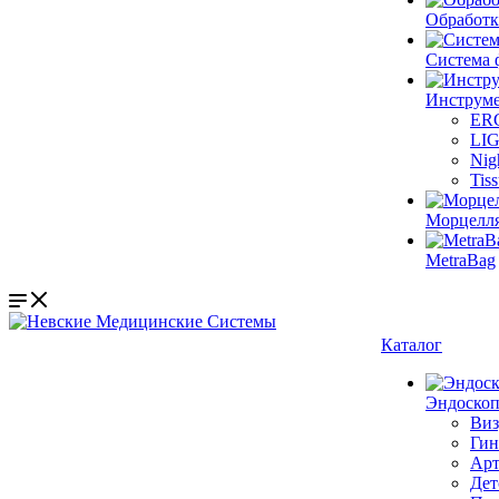
Обработк
Система 
Инструме
ER
LI
Nig
Tis
Морцелл
MetraBag
Каталог
Эндоскоп
Виз
Гин
Арт
Дет