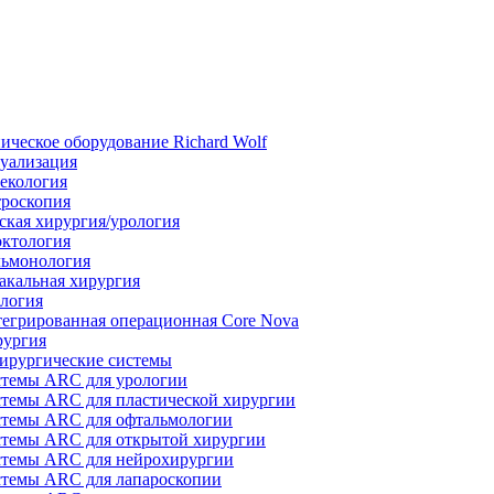
ическое оборудование Richard Wolf
уализация
екология
роскопия
ская хирургия/урология
ктология
ьмонология
акальная хирургия
логия
егрированная операционная Core Nova
ургия
ирургические системы
темы ARC для урологии
темы ARC для пластической хирургии
темы ARC для офтальмологии
темы ARC для открытой хирургии
темы ARC для нейрохирургии
темы ARC для лапароскопии