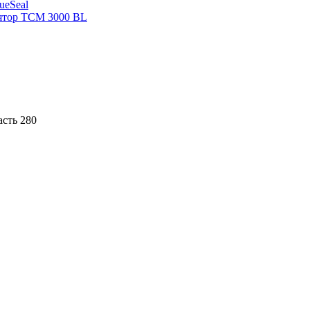
sueSeal
ятор ТСМ 3000 BL
асть 280