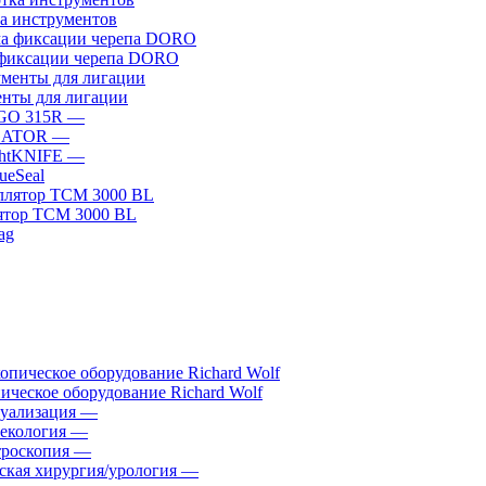
а инструментов
фиксации черепа DORO
нты для лигации
GO 315R
—
GATOR
—
htKNIFE
—
sueSeal
ятор ТСМ 3000 BL
ическое оборудование Richard Wolf
уализация
—
екология
—
роскопия
—
ская хирургия/урология
—