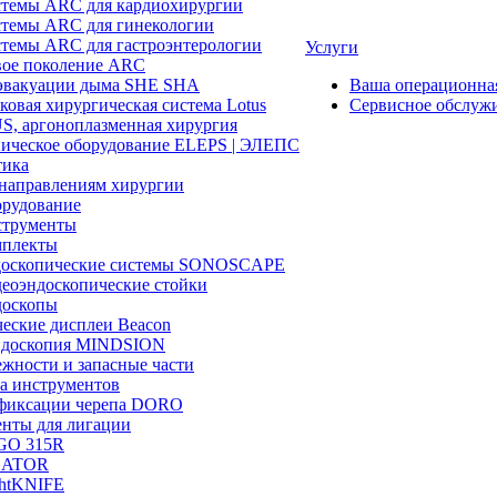
темы ARC для кардиохирургии
темы ARC для гинекологии
темы ARC для гастроэнтерологии
Услуги
ое поколение ARC
эвакуации дыма SHE SHA
Ваша операционн
ковая хирургическая система Lotus
Сервисное обслуж
, аргоноплазменная хирургия
ическое оборудование ELEPS | ЭЛЕПС
ика
направлениям хирургии
рудование
трументы
плекты
доскопические системы SONOSCAPE
еоэндоскопические стойки
оскопы
еские дисплеи Beacon
эндоскопия MINDSION
жности и запасные части
а инструментов
фиксации черепа DORO
нты для лигации
GO 315R
GATOR
htKNIFE