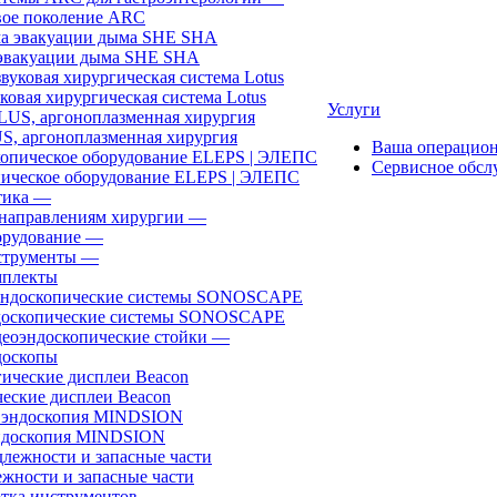
ое поколение ARC
эвакуации дыма SHE SHA
ковая хирургическая система Lotus
Услуги
, аргоноплазменная хирургия
Ваша операцио
Сервисное обсл
ическое оборудование ELEPS | ЭЛЕПС
ика
—
направлениям хирургии
—
рудование
—
трументы
—
плекты
доскопические системы SONOSCAPE
еоэндоскопические стойки
—
оскопы
еские дисплеи Beacon
эндоскопия MINDSION
жности и запасные части