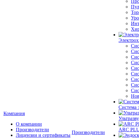
Про
Пул
Тор
Уро
Инт
Хир
Электрох
Сис
Сис
Сис
Сис
Сис
Сис
Сис
Сис
Сис
Нов
Система 
Компания
Ультразву
О компании
Производители
ARC PLUS
Производители
Лицензии и сертификаты