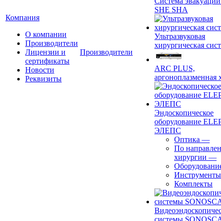
Система эвакуации
SHE SHA
Компания
О компании
Ультразвуковая
Производители
хирургическая сист
Лицензии и
Производители
сертификаты
ARC PLUS,
Новости
аргоноплазменная 
Реквизиты
Эндоскопическое
оборудование ELEP
ЭЛЕПС
Оптика
—
По направле
хирургии
—
Оборудовани
Инструменты
Комплекты
Видеоэндоскопиче
системы SONOSC