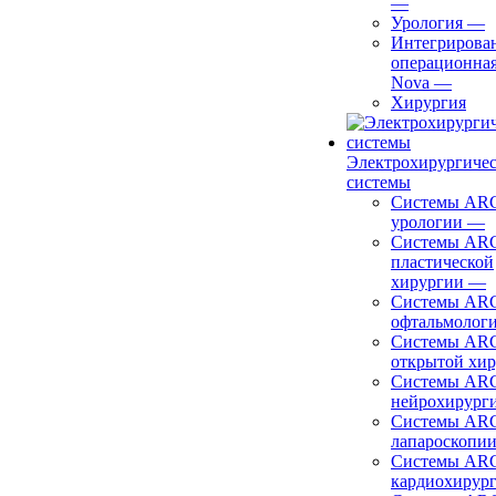
—
Урология
—
Интегрирова
операционная
Nova
—
Хирургия
Электрохирургиче
системы
Системы ARC
урологии
—
Системы ARC
пластической
хирургии
—
Системы ARC
офтальмолог
Системы ARC
открытой хи
Системы ARC
нейрохирург
Системы ARC
лапароскопи
Системы ARC
кардиохирур