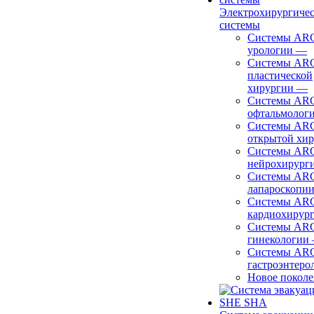
Электрохирургиче
системы
Системы ARC
урологии
—
Системы ARC
пластической
хирургии
—
Системы ARC
офтальмолог
Системы ARC
открытой хи
Системы ARC
нейрохирург
Системы ARC
лапароскопи
Системы ARC
кардиохирур
Системы ARC
гинекологии
Системы ARC
гастроэнтеро
Новое покол