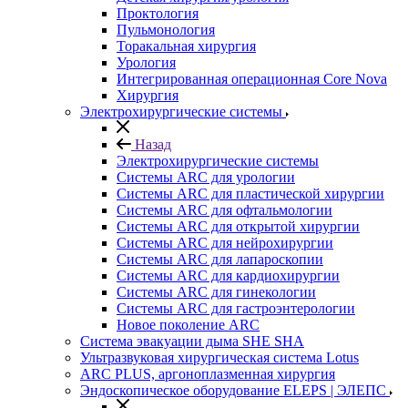
Проктология
Пульмонология
Торакальная хирургия
Урология
Интегрированная операционная Core Nova
Хирургия
Электрохирургические системы
Назад
Электрохирургические системы
Системы ARC для урологии
Системы ARC для пластической хирургии
Системы ARC для офтальмологии
Системы ARC для открытой хирургии
Системы ARC для нейрохирургии
Системы ARC для лапароскопии
Системы ARC для кардиохирургии
Системы ARC для гинекологии
Системы ARC для гастроэнтерологии
Новое поколение ARC
Система эвакуации дыма SHE SHA
Ультразвуковая хирургическая система Lotus
ARC PLUS, аргоноплазменная хирургия
Эндоскопическое оборудование ELEPS | ЭЛЕПС