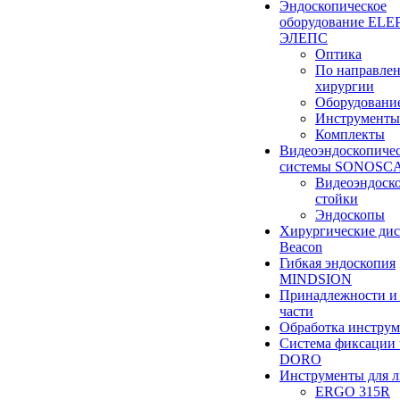
Эндоскопическое
оборудование ELEP
ЭЛЕПС
Оптика
По направле
хирургии
Оборудовани
Инструменты
Комплекты
Видеоэндоскопиче
системы SONOSC
Видеоэндоск
стойки
Эндоскопы
Хирургические ди
Beacon
Гибкая эндоскопия
MINDSION
Принадлежности и
части
Обработка инструм
Система фиксации 
DORO
Инструменты для 
ERGO 315R