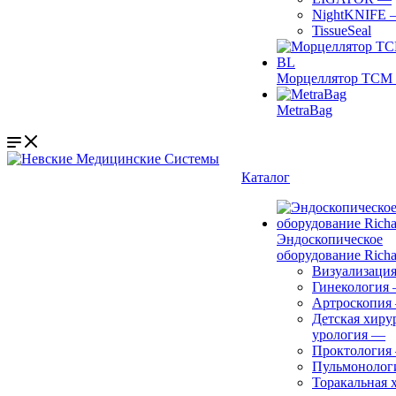
NightKNIFE
TissueSeal
Морцеллятор ТСМ 
MetraBag
Каталог
Эндоскопическое
оборудование Richa
Визуализаци
Гинекология
Артроскопия
Детская хиру
урология
—
Проктология
Пульмонолог
Торакальная 