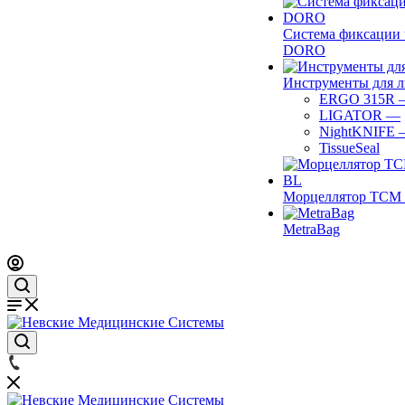
Система фиксации 
DORO
Инструменты для 
ERGO 315R
LIGATOR
—
NightKNIFE
TissueSeal
Морцеллятор ТСМ 
MetraBag