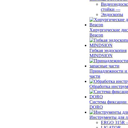
Видеоэндоск
стойки
—
Эндоскопы
Хирургические ди
Beacon
Гибкая эндоскопия
MINDSION
Принадлежности и
части
Обработка инструм
Система фиксации 
DORO
Инструменты для 
ERGO 315R
LIGATOR
—