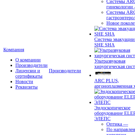
Системы ARC
гинекологии
Системы ARC
гастроэнтеро
Новое покол
Система эвакуации
SHE SHA
Компания
О компании
Ультразвуковая
Производители
хирургическая сист
Лицензии и
Производители
сертификаты
ARC PLUS,
Новости
аргоноплазменная 
Реквизиты
Эндоскопическое
оборудование ELEP
ЭЛЕПС
Оптика
—
По направле
хирургии
—