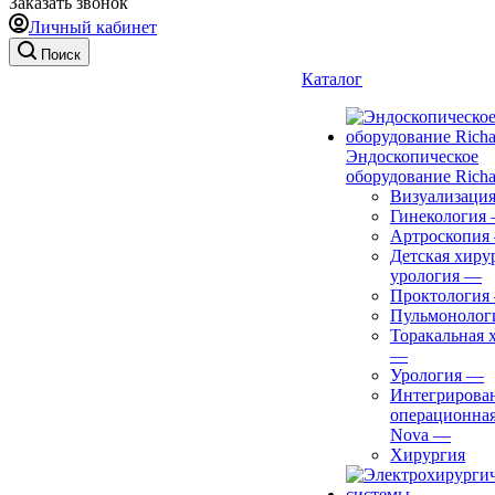
Заказать звонок
Личный кабинет
Поиск
Каталог
Эндоскопическое
оборудование Richa
Визуализаци
Гинекология
Артроскопия
Детская хиру
урология
—
Проктология
Пульмонолог
Торакальная 
—
Урология
—
Интегрирова
операционная
Nova
—
Хирургия