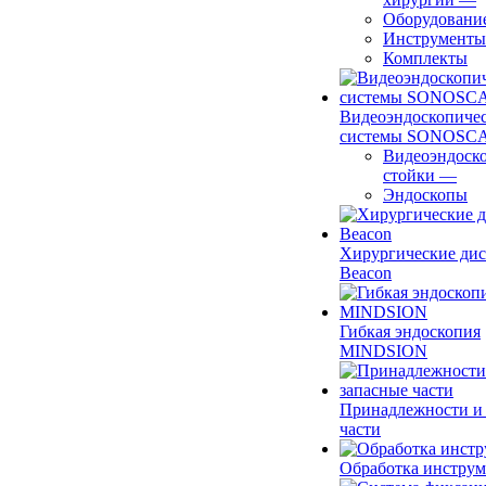
Оборудовани
Инструменты
Комплекты
Видеоэндоскопиче
системы SONOSC
Видеоэндоск
стойки
—
Эндоскопы
Хирургические ди
Beacon
Гибкая эндоскопия
MINDSION
Принадлежности и
части
Обработка инструм