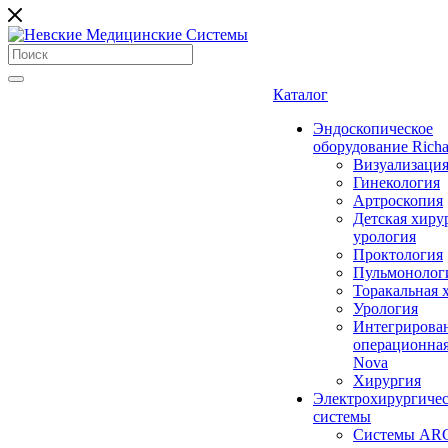
Каталог
Эндоскопическое
оборудование Richa
Визуализаци
Гинекология
Артроскопия
Детская хиру
урология
Проктология
Пульмонолог
Торакальная 
Урология
Интегрирова
операционная
Nova
Хирургия
Электрохирургиче
системы
Системы ARC