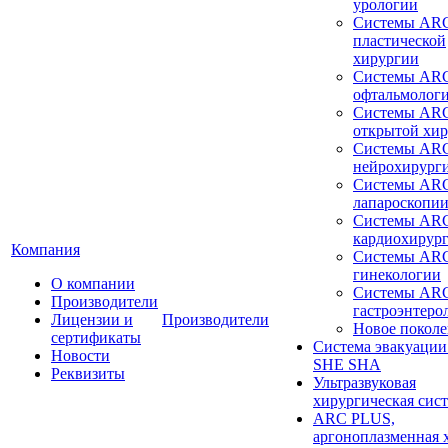
урологии
Системы ARC
пластической
хирургии
Системы ARC
офтальмолог
Системы ARC
открытой хи
Системы ARC
нейрохирург
Системы ARC
лапароскопи
Системы ARC
кардиохирур
Компания
Системы ARC
гинекологии
О компании
Системы ARC
Производители
гастроэнтеро
Лицензии и
Производители
Новое покол
сертификаты
Система эвакуации
Новости
SHE SHA
Реквизиты
Ультразвуковая
хирургическая сист
ARC PLUS,
аргоноплазменная 