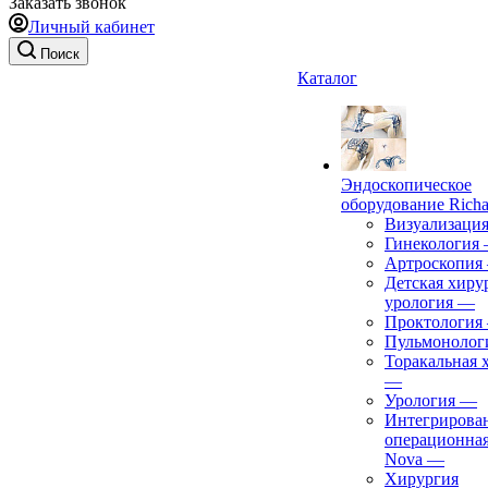
Заказать звонок
Личный кабинет
Поиск
Каталог
Эндоскопическое
оборудование Richa
Визуализаци
Гинекология
Артроскопия
Детская хиру
урология
—
Проктология
Пульмонолог
Торакальная 
—
Урология
—
Интегрирова
операционная
Nova
—
Хирургия