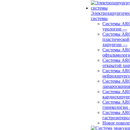
Электрохирургиче
системы
Системы ARC
урологии
—
Системы ARC
пластической
хирургии
—
Системы ARC
офтальмолог
Системы ARC
открытой хи
Системы ARC
нейрохирург
Системы ARC
лапароскопи
Системы ARC
кардиохирур
Системы ARC
гинекологии
Системы ARC
гастроэнтеро
Новое покол