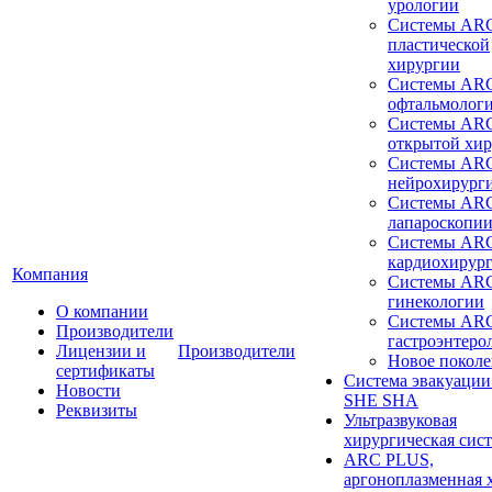
урологии
Системы ARC
пластической
хирургии
Системы ARC
офтальмолог
Системы ARC
открытой хи
Системы ARC
нейрохирург
Системы ARC
лапароскопи
Системы ARC
кардиохирур
Компания
Системы ARC
гинекологии
О компании
Системы ARC
Производители
гастроэнтеро
Лицензии и
Производители
Новое покол
сертификаты
Система эвакуации
Новости
SHE SHA
Реквизиты
Ультразвуковая
хирургическая сист
ARC PLUS,
аргоноплазменная 