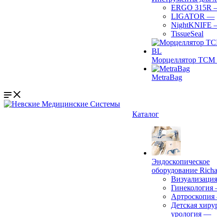
ERGO 315R
LIGATOR
—
NightKNIFE
TissueSeal
Морцеллятор ТСМ 
MetraBag
Каталог
Эндоскопическое
оборудование Richa
Визуализаци
Гинекология
Артроскопия
Детская хиру
урология
—