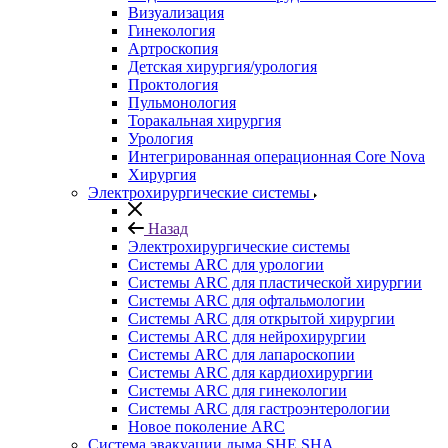
Визуализация
Гинекология
Артроскопия
Детская хирургия/урология
Проктология
Пульмонология
Торакальная хирургия
Урология
Интегрированная операционная Core Nova
Хирургия
Электрохирургические системы
Назад
Электрохирургические системы
Системы ARC для урологии
Системы ARC для пластической хирургии
Системы ARC для офтальмологии
Системы ARC для открытой хирургии
Системы ARC для нейрохирургии
Системы ARC для лапароскопии
Системы ARC для кардиохирургии
Системы ARC для гинекологии
Системы ARC для гастроэнтерологии
Новое поколение ARC
Система эвакуации дыма SHE SHA