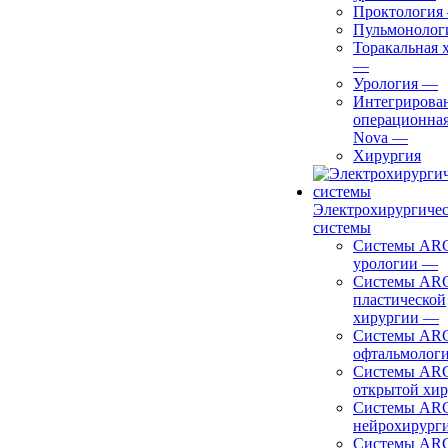
Проктология
Пульмонолог
Торакальная 
—
Урология
—
Интегрирова
операционная
Nova
—
Хирургия
Электрохирургиче
системы
Системы ARC
урологии
—
Системы ARC
пластической
хирургии
—
Системы ARC
офтальмолог
Системы ARC
открытой хи
Системы ARC
нейрохирург
Системы ARC