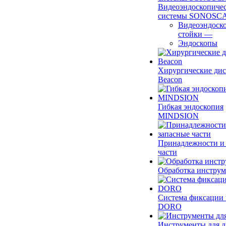
Видеоэндоскопиче
системы SONOSC
Видеоэндоск
стойки
—
Эндоскопы
Хирургические ди
Beacon
Гибкая эндоскопия
MINDSION
Принадлежности и
части
Обработка инструм
Система фиксации 
DORO
Инструменты для 