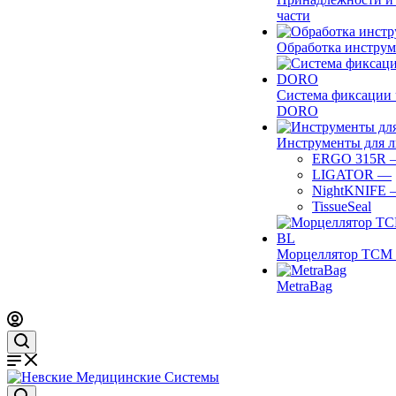
части
Обработка инструм
Система фиксации 
DORO
Инструменты для 
ERGO 315R
LIGATOR
—
NightKNIFE
TissueSeal
Морцеллятор ТСМ 
MetraBag