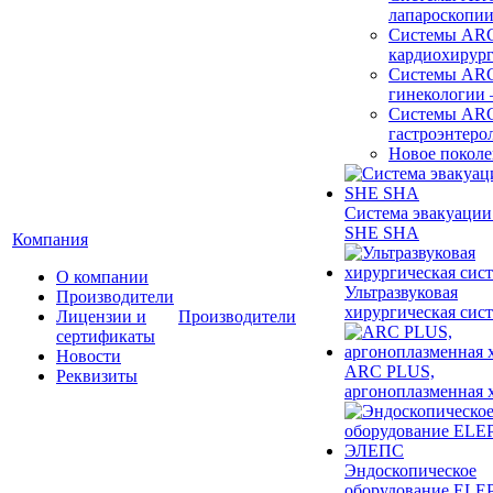
лапароскопи
Системы ARC
кардиохирур
Системы ARC
гинекологии
Системы ARC
гастроэнтеро
Новое покол
Система эвакуации
SHE SHA
Компания
О компании
Ультразвуковая
Производители
хирургическая сист
Лицензии и
Производители
сертификаты
Новости
ARC PLUS,
Реквизиты
аргоноплазменная 
Эндоскопическое
оборудование ELEP