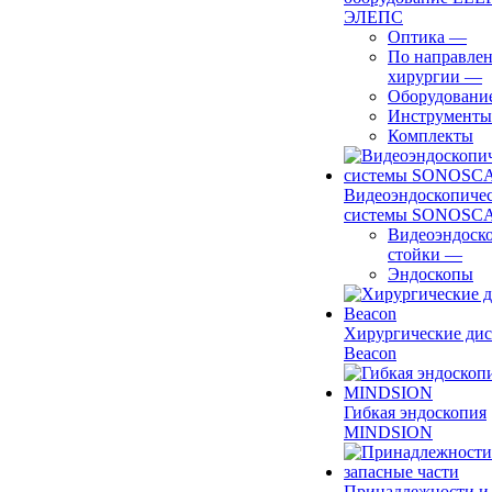
ЭЛЕПС
Оптика
—
По направле
хирургии
—
Оборудовани
Инструменты
Комплекты
Видеоэндоскопиче
системы SONOSC
Видеоэндоск
стойки
—
Эндоскопы
Хирургические ди
Beacon
Гибкая эндоскопия
MINDSION
Принадлежности и