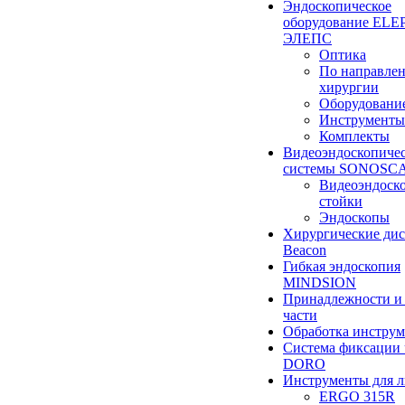
Эндоскопическое
оборудование ELEP
ЭЛЕПС
Оптика
По направле
хирургии
Оборудовани
Инструменты
Комплекты
Видеоэндоскопиче
системы SONOSC
Видеоэндоск
стойки
Эндоскопы
Хирургические ди
Beacon
Гибкая эндоскопия
MINDSION
Принадлежности и
части
Обработка инструм
Система фиксации 
DORO
Инструменты для 
ERGO 315R