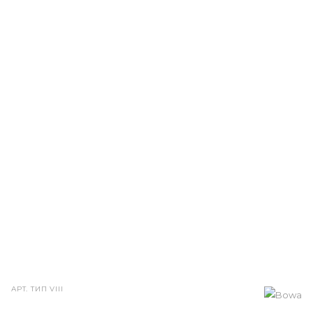
АРТ.
ТИП VIII