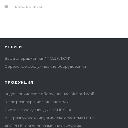
НАЗАД К СПИСКУ
УСЛУГИ
Ваша операционная "ПОД КЛЮЧ"
Сервисное обслуживание оборудования
ПРОДУКЦИЯ
Эндоскопическое оборудование Richard Wolf
Электрохирургические системы
Система эвакуации дыма SHE SHA
Ультразвуковая хирургическая система Lotus
ARC PLUS, аргоноплазменная хирургия